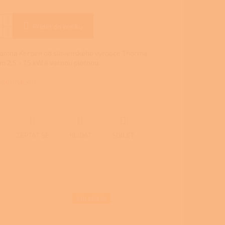
Přidat do košíku
kamna Kerpen od slovenského výrobce Thorma
m 2,5 - 7,5 kW a varnou plotnou.
 informace
ZEPTAT SE
HLÍDAT
SDÍLET
SKLADEM