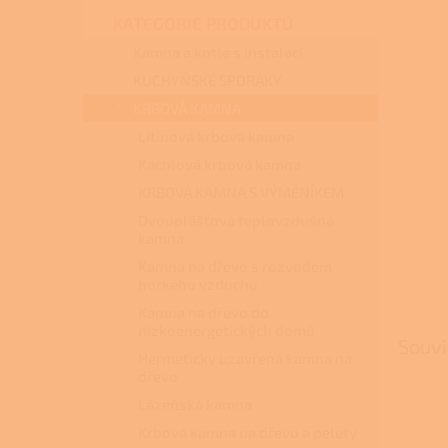
n
KATEGORIE PRODUKTŮ
e
l
Kamna a kotle s instalací
KUCHYŇSKÉ SPORÁKY
KRBOVÁ KAMNA
Litinová krbová kamna
Kachlová krbová kamna
KRBOVÁ KAMNA S VÝMĚNÍKEM
Dvouplášťová teplovzdušná
kamna
Kamna na dřevo s rozvodem
horkého vzduchu
Kamna na dřevo do
nízkoenergetických domů
Souvi
Hermeticky uzavřená kamna na
dřevo
Lázeňská kamna
Krbová kamna na dřevo a pelety