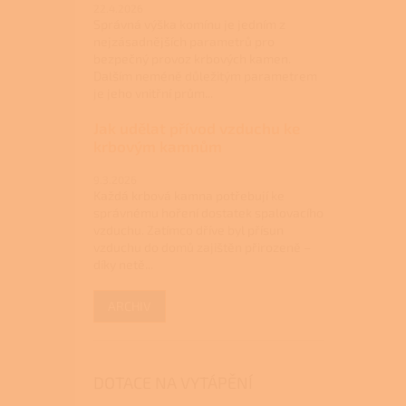
22.4.2026
Správná výška komínu je jedním z
nejzásadnějších parametrů pro
bezpečný provoz krbových kamen.
Dalším neméně důležitým parametrem
je jeho vnitřní prům...
Jak udělat přívod vzduchu ke
krbovým kamnům
9.3.2026
Každá krbová kamna potřebují ke
správnému hoření dostatek spalovacího
vzduchu. Zatímco dříve byl přísun
vzduchu do domů zajištěn přirozeně –
díky netě...
ARCHIV
DOTACE NA VYTÁPĚNÍ