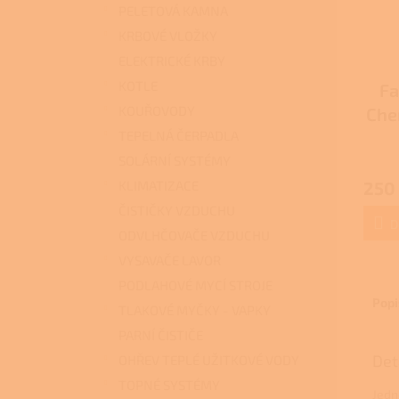
PELETOVÁ KAMNA
KRBOVÉ VLOŽKY
ELEKTRICKÉ KRBY
KOTLE
Fa
KOUŘOVODY
Chem
TEPELNÁ ČERPADLA
Průmě
SOLÁRNÍ SYSTÉMY
hodno
KLIMATIZACE
250
produ
je
ČISTIČKY VZDUCHU
3,7
D
ODVLHČOVAČE VZDUCHU
z
5
VYSAVAČE LAVOR
hvězdi
PODLAHOVÉ MYCÍ STROJE
Popi
TLAKOVÉ MYČKY - VAPKY
PARNÍ ČISTIČE
Det
OHŘEV TEPLÉ UŽITKOVÉ VODY
TOPNÉ SYSTÉMY
Jedn