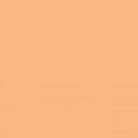
el
Rychlý kontakt
Kategori
.
info@centrumvytapeni.cz
Krbová kam
,
(+420) 778 500 111
Kuchyňská
ce, 100 00
Peletová k
Krby
9
Kotle
na u C
Tepelná čer
á u
Solární sys