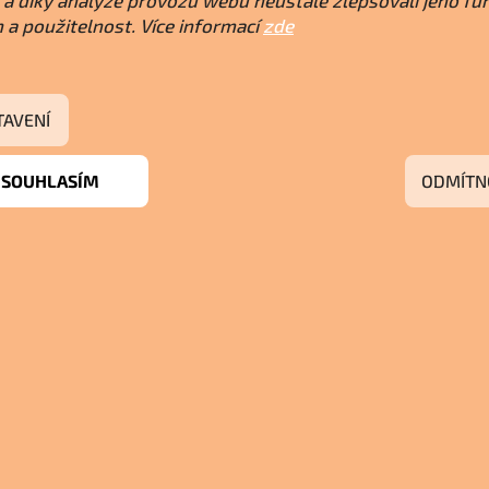
a díky analýze provozu webu neustále zlepšovali jeho fu
 a použitelnost. Více informací
zde
TAVENÍ
SOUHLASÍM
ODMÍTN