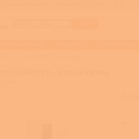
OBCHODNÍ PODMÍNKY
REKLAMACE
GDPR
BLOG
HLEDAT
DOTACE NA VYTÁPĚNÍ
FOTOVOLTAIKA
TEPELNÁ ČERPADLA
MNA
Thorma KERPEN II - krbová kamna
rma KERPEN II - krbová kamna
:
THORMA
Zvolt