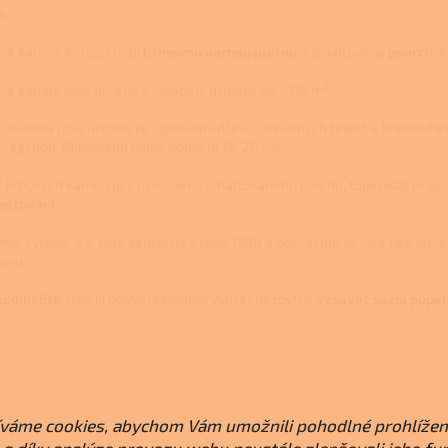
a.
vá kamna Kerpen mají
litinovou varnou plotnu
a smaltovaný
povrch, 
vá kamna jsou určena k vytápění prostor 50 - 110 m³.
Kamna jsou určena ke spalování dřeva, dřevěných briket a hnědouheln
kg/hod. Maximální délka polen je 15-20 cm.
ť krbových kamen je z ocelového smaltovaného plechu, topeniště je v
oštování
.
ma Výroba, k.s. byla založená v roce 1998 a pokračuje ve více než stol
kovo.
apomeňte
si ke krbovým kamnům vybrat nezbytný
vysavač sazí
a popel
váme cookies, abychom Vám umožnili pohodlné prohlížen