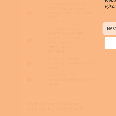
webu 
Kalor Francesca Idro 17 DD
výkon
AUTO - Peletová kamna s
proroštováním a výměníkem
DOTACE
95 505 Kč
NAS
THERMOROSSI BOSKY
COUNTRY 30 EVO5 FIORI -
Kuchyňská kamna na pevná
paliva s teplovodním
výměníkem
121 426 Kč
Fixační spona 80 mm -
kouřovod pro peletová kamna
195 Kč
Roura 80/1000mm -
kouřovod pro peletová kamna
882 Kč
Realizace montáží kamen,
kotlů a tepelných čerpadel