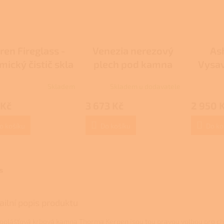
ren Fireglass -
Venezia nerezový
As
ický čistič skla
plech pod kamna
Vysav
Skladem
Skladem u dodavatele
rné
cení
 Kč
3 673 Kč
2 950 
ktu
o košíku
Do košíku
Do ko
ček.
s
ailní popis produktu
oplášťová krbová kamna Thorma Kerpen jsou tou pravou volbou pro c