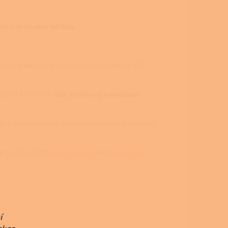
který se snadno udržuje
.
ých briket s přibližnou spotřebou dřeva 1,95
yložené šamotem,
rošt je litinový s možností
eté tradici bývalého výrobního podniku Kovosmalt
a
z naší nabídky
Lavor Ashley
,
nebo
čistič skla
.
í