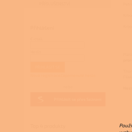
PŘÍSLUŠENSTVÍ
Petr
Krbo
Krbo
Přihlášení
E-mail
Heslo
Pláš
pror
PŘIHLÁSIT SE
Thor
Nová registrace
Zapomenuté heslo
Fiľa
nebo
Nez
Přihlásit se přes Seznam
Použí
Top 4 produkty