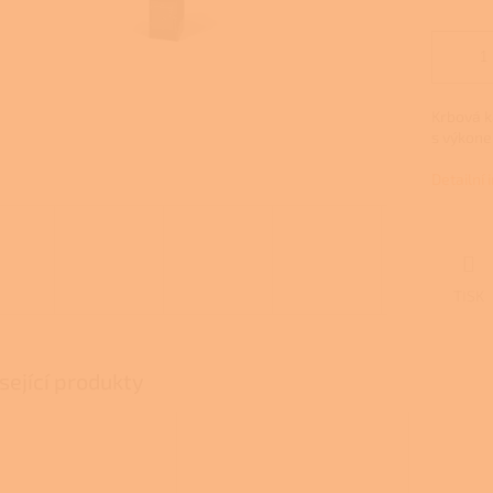
Krbová 
s výkone
Detailní
TISK
sející produkty