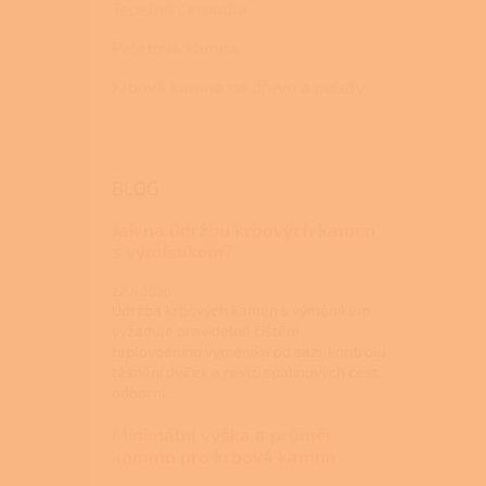
Tepelná čerpadla
Peletová kamna
Krbová kamna na dřevo a pelety
BLOG
Jak na údržbu krbových kamen
s výměníkem?
22.4.2026
Údržba krbových kamen s výměníkem
vyžaduje pravidelné čištění
teplovodního výměníku od sazí, kontrolu
těsnění dvířek a revizi spalinových cest
odborní...
Minimální výška a průměr
komínu pro krbová kamna