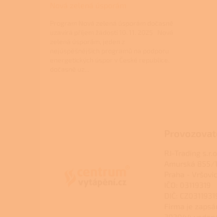
Nová zelená úsporám
Program Nová zelená úsporám dočasně
uzavírá příjem žádostí 10. 11. 2025 Nová
zelená úsporám, jeden z
nejúspěšnějších programů na podporu
energetických úspor v České republice,
dočasně uz...
Z
á
p
a
Provozovat
t
í
RJ-Trading s.r.o
Amurská 855/1
Praha - Vršovi
IČO: 03119319
DIČ: CZ0311931
Firma je zapsá
392044 veden