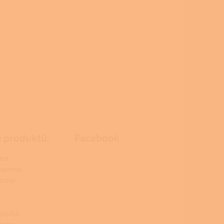
e produktů:
Facebook
na
 kamna
amna
padla
témy