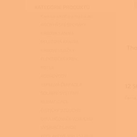
i
r
n
s
o
KATEGORIE PRODUKTŮ
e
p
d
l
Kamna a kotle s instalací
r
u
KUCHYŇSKÉ SPORÁKY
o
k
KRBOVÁ KAMNA
d
t
u
ů
PELETOVÁ KAMNA
Tho
k
KRBOVÉ VLOŽKY
t
ELEKTRICKÉ KRBY
ů
KOTLE
Průmě
hodno
KOUŘOVODY
produ
TEPELNÁ ČERPADLA
12 5
je
SOLÁRNÍ SYSTÉMY
2,0
Černá
z
KLIMATIZACE
5
ČISTIČKY VZDUCHU
hvězdi
ODVLHČOVAČE VZDUCHU
VYSAVAČE LAVOR
PODLAHOVÉ MYCÍ STROJE