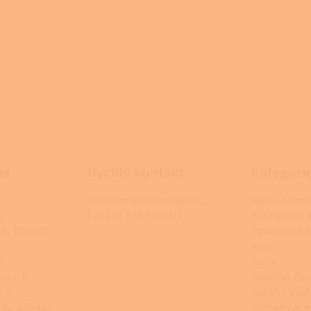
el
Rychlý kontakt
Kategori
.
info@centrumvytapeni.cz
Krbová kam
,
(+420) 778 500 111
Kuchyňská
ce, 100 00
Peletová k
Krby
9
Kotle
na u C
Tepelná čer
á u
Solární sys
du v Praze
Klimatizace