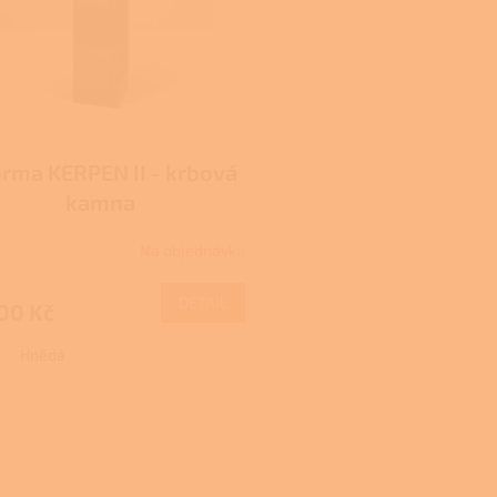
rma KERPEN II - krbová
kamna
Na objednávku
rné
cení
ktu
DETAIL
00 Kč
Hnědá
ček.
O
v
l
á
d