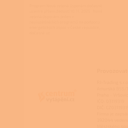
Program Nová zelená úsporám dočasně
uzavírá příjem žádostí 10. 11. 2025 Nová
zelená úsporám, jeden z
nejúspěšnějších programů na podporu
energetických úspor v České republice,
dočasně uz...
Z
á
p
a
Provozovat
t
í
RJ-Trading s.r.o
Amurská 855/1
Praha - Vršovi
IČO: 03119319
DIČ: CZ0311931
Firma je zapsá
392044 veden
Městského sou