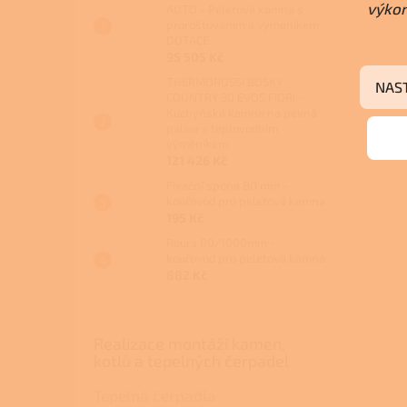
výkon
AUTO - Peletová kamna s
proroštováním a výměníkem
DOTACE
95 505 Kč
THERMOROSSI BOSKY
NAS
COUNTRY 30 EVO5 FIORI -
Kuchyňská kamna na pevná
paliva s teplovodním
výměníkem
121 426 Kč
Fixační spona 80 mm -
kouřovod pro peletová kamna
195 Kč
Roura 80/1000mm -
kouřovod pro peletová kamna
882 Kč
Realizace montáží kamen,
kotlů a tepelných čerpadel
Tepelná čerpadla