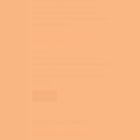
Správná výška komínu je jedním z
nejzásadnějších parametrů pro
bezpečný provoz krbových kamen.
Dalším neméně důležitým parametrem
je jeho vnitřní prům...
Jak udělat přívod vzduchu ke
krbovým kamnům
9.3.2026
Každá krbová kamna potřebují ke
správnému hoření dostatek spalovacího
vzduchu. Zatímco dříve byl přísun
vzduchu do domů zajištěn přirozeně –
díky netě...
ARCHIV
DOTACE NA VYTÁPĚNÍ
Nová zelená úsporám