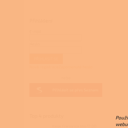
Přihlášení
E-mail
Heslo
PŘIHLÁSIT SE
Nová registrace
Zapomenuté heslo
nebo
Přihlásit se přes Seznam
Top 4 produkty
Použí
webu 
Kalor Francesca Idro 17 DD