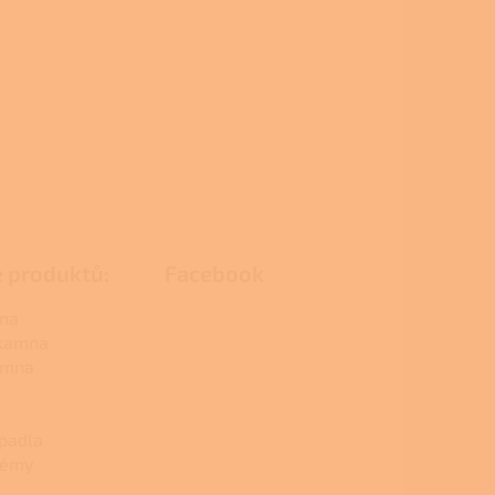
e produktů:
Facebook
na
 kamna
amna
padla
témy