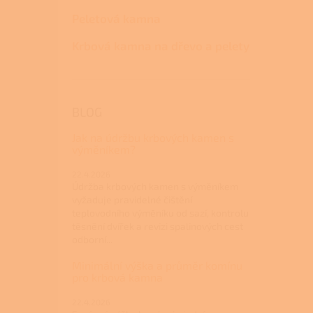
Peletová kamna
Krbová kamna na dřevo a pelety
BLOG
Jak na údržbu krbových kamen s
výměníkem?
22.4.2026
Údržba krbových kamen s výměníkem
vyžaduje pravidelné čištění
teplovodního výměníku od sazí, kontrolu
těsnění dvířek a revizi spalinových cest
odborní...
Minimální výška a průměr komínu
pro krbová kamna
22.4.2026