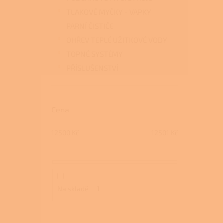
TLAKOVÉ MYČKY - VAPKY
PARNÍ ČISTIČE
OHŘEV TEPLÉ UŽITKOVÉ VODY
TOPNÉ SYSTÉMY
PŘÍSLUŠENSTVÍ
Cena
12500
Kč
12501
Kč
Na skladě
1