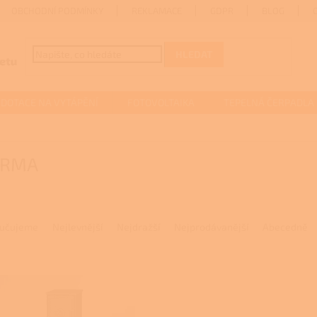
OBCHODNÍ PODMÍNKY
REKLAMACE
GDPR
BLOG
HLEDAT
DOTACE NA VYTÁPĚNÍ
FOTOVOLTAIKA
TEPELNÁ ČERPADLA
ORMA
učujeme
Nejlevnější
Nejdražší
Nejprodávanější
Abecedně