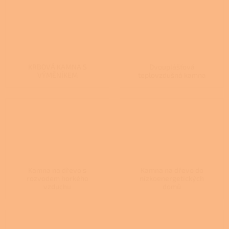
KRBOVÁ KAMNA S
Dvouplášťová
VÝMĚNÍKEM
teplovzdušná kamna
Kamna na dřevo s
Kamna na dřevo do
rozvodem horkého
nízkoenergetických
vzduchu
domů