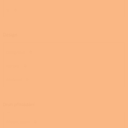
11
0
Design
Designová
0
Norská
0
Moderní
0
Druh přikládání
Přední, zadní
0