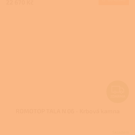
22 670 Kč
A
Z
ZDARMA
D
ROMOTOP TALA N 06 - Krbová kamna
A
R
Skladem