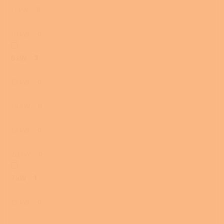
11 kW
0
10 kW
0
6 kW
3
13 kW
0
14 kW
0
12 kW
0
20 kW
0
7 kW
1
15 kW
0