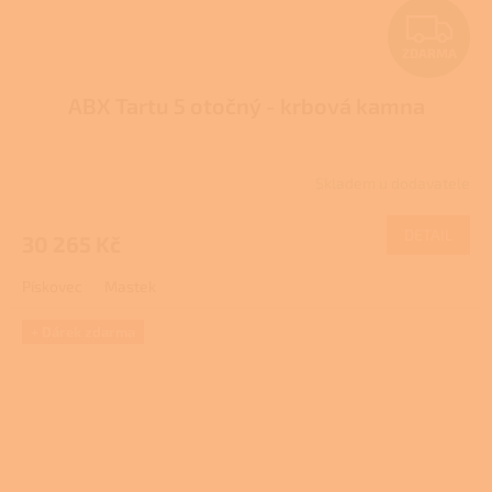
Z
ZDARMA
D
ABX Tartu 5 otočný - krbová kamna
A
R
Skladem u dodavatele
M
DETAIL
30 265 Kč
A
Pískovec
Mastek
+ Dárek zdarma