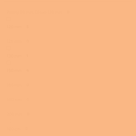
Pelety 80 mm, Dřevo 120 mm
0
120 mm
5
125 mm
0
130 mm
1
150 mm
4
160 mm
0
180 mm
0
200 mm
0
180 cm
0