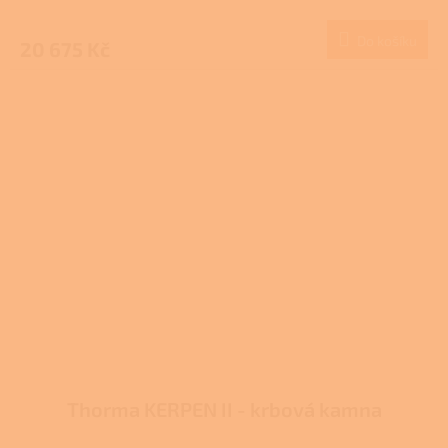
M
Do košíku
20 675 Kč
A
Thorma KERPEN II - krbová kamna