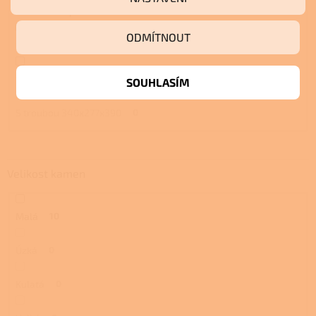
S troubou a plotnou
1
ODMÍTNOUT
S pecí
1
S pecí a plotnou
1
SOUHLASÍM
S troubou 340x277x390
0
Velikost kamen
Malá
10
Úzká
0
Kulatá
0