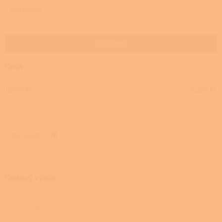
e
Abecedně
n
í
p
Zavřít filtr
r
o
Cena
d
u
12500
Kč
30265
Kč
k
t
ů
Na skladě
10
Celkový výkon
8 kW
0