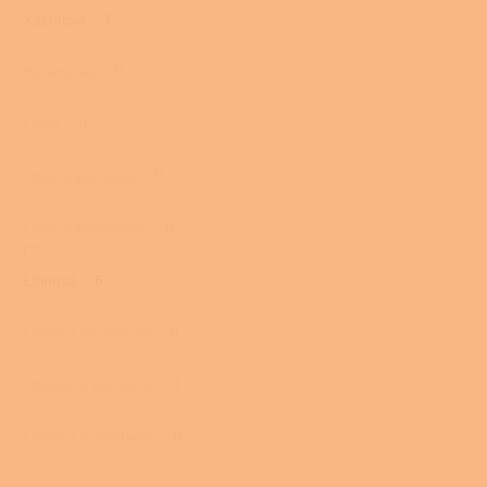
Kachlová
1
Keramická
0
Litina
0
Litina s kachlemi
0
Litina s keramikou
0
Litinová
6
Litinová keramická
0
Litinová s kachlemi
0
Litinová s mastkem
0