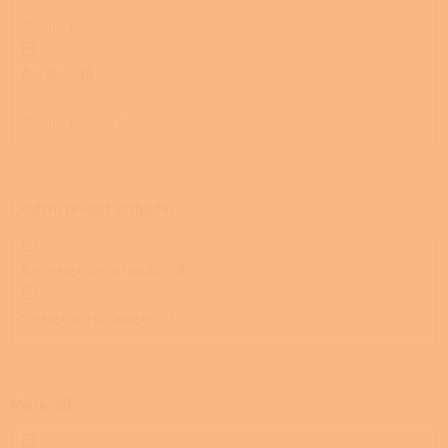
Přední, boční
0
Přední
10
Přední, horní
0
Externí přívod vzduchu
Bez externího přívodu
9
S externím přívodem
1
Materiál