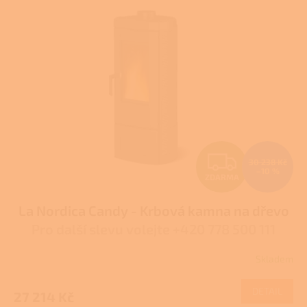
p
i
s
p
r
o
d
u
k
t
Z
ů
30 238 Kč
–10 %
ZDARMA
D
La Nordica Candy - Krbová kamna na dřevo
A
Pro další slevu volejte +420 778 500 111
R
Skladem
Průměrné
M
hodnocení
produktu
DETAIL
27 214 Kč
A
je