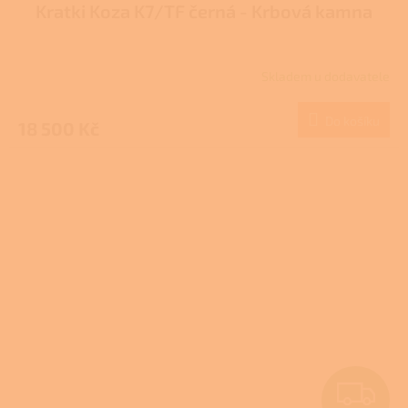
Kratki Koza K7/TF černá - Krbová kamna
A
R
Skladem u dodavatele
Průměrné
M
hodnocení
produktu
Do košíku
18 500 Kč
A
je
1,0
z
5
hvězdiček.
Z