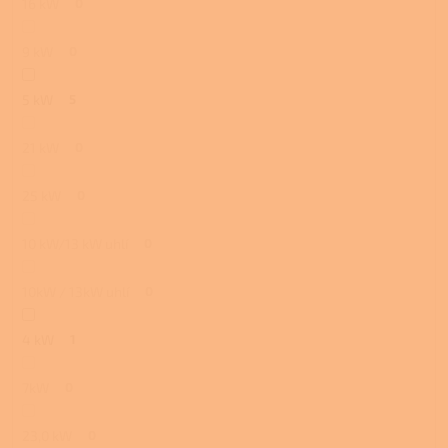
16 kW
0
9 kW
0
5 kW
5
21 kW
0
25 kW
0
10 kW/13 kW uhlí
0
10kW / 13kW uhlí
0
4 kW
1
7kW
0
23,0 kW
0