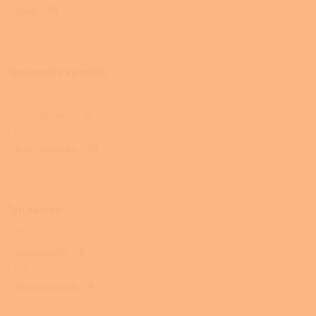
Dvojí
10
Teplovodní výměník
S výměníkem
0
Bez výměníku
10
Typ kamen
Akumulační
6
Teplovzdušná
6