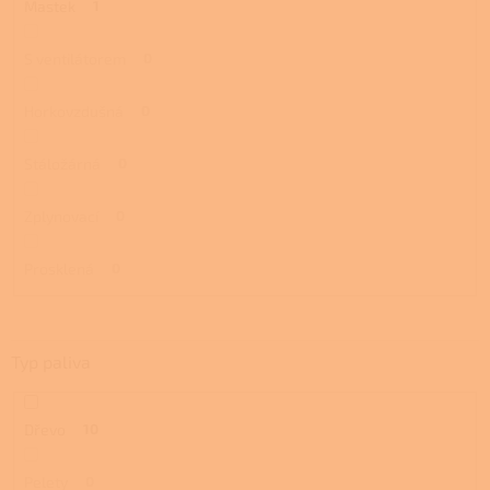
Mastek
1
S ventilátorem
0
Horkovzdušná
0
Stáložárná
0
Zplynovací
0
Prosklená
0
Typ paliva
Dřevo
10
Pelety
0