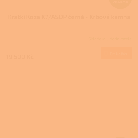
ZDARMA
D
Kratki Koza K7/ASDP černá - Krbová kamna
A
R
Skladem u dodavatele
Průměrné
M
hodnocení
produktu
Do košíku
19 500 Kč
A
je
1,0
z
5
hvězdiček.