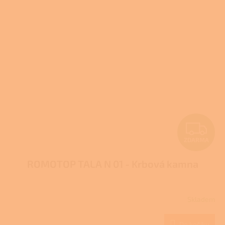
Z
ZDARMA
D
ROMOTOP TALA N 01 - Krbová kamna
A
R
Skladem
M
Do košíku