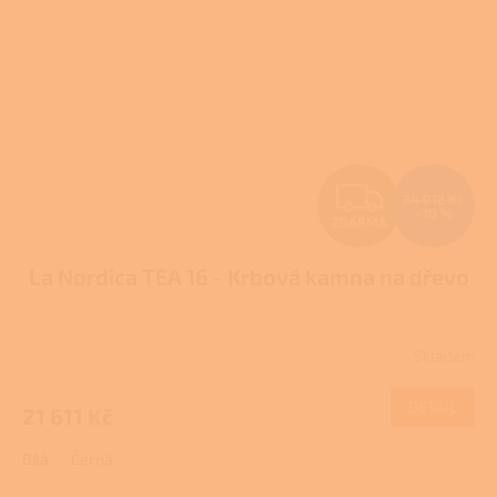
Z
24 012 Kč
–10 %
ZDARMA
D
La Nordica TEA 16 - Krbová kamna na dřevo
A
R
Skladem
M
DETAIL
21 611 Kč
A
Bílá
Černá