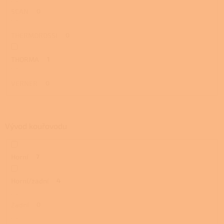
SCAN
0
THERMOROSSI
0
THORMA
1
VERNER
0
Vývod kouřovodu
Horní
7
Horní/zadní
4
Zadní
0