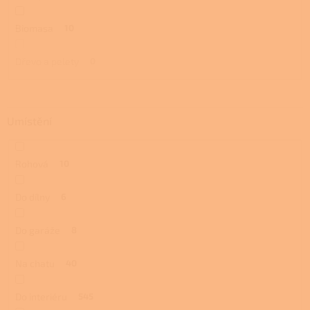
Biomasa
10
Dřevo a pelety
0
Umístění
Rohová
10
Do dílny
6
Do garáže
8
Na chatu
40
Do interiéru
545