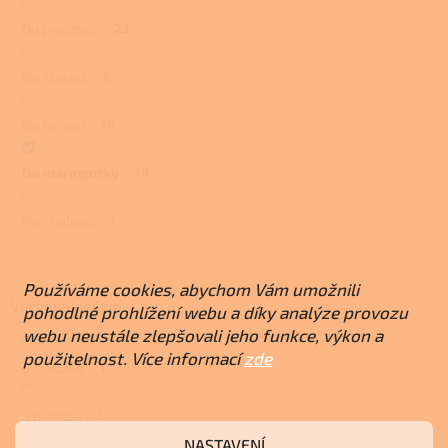
Do prostoru
23
Na stavbu
2
Na terasu
10
Do maringotky
10
Na chalupu
1
Používáme cookies, abychom Vám umožnili
Vaření a pečení
pohodlné prohlížení webu a díky analýze provozu
webu neustále zlepšovali jeho funkce, výkon a
použitelnost. Více informací
zde
S troubou
1
S plotnou
1
NASTAVENÍ