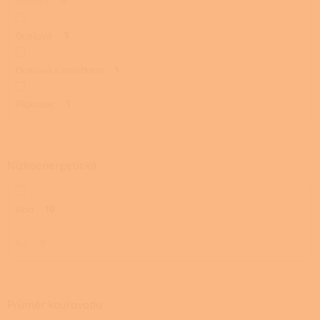
Mastek
0
Ocelová
3
Ocelová s mastkem
1
Pískovec
1
Nízkoenergetická
Ano
10
Ne
0
Průměr kouřovodu