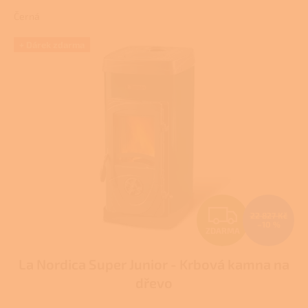
4,3
Černá
z
5
hvězdiček.
+ Dárek zdarma
Z
22 827 Kč
–10 %
ZDARMA
D
La Nordica Super Junior - Krbová kamna na
A
dřevo
R