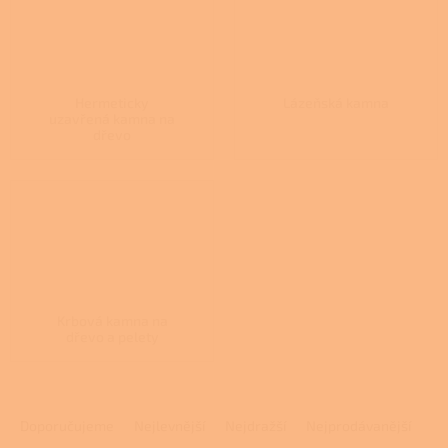
Hermeticky
Lázeňská kamna
uzavřená kamna na
dřevo
Krbová kamna na
dřevo a pelety
Ř
a
Doporučujeme
Nejlevnější
Nejdražší
Nejprodávanější
z