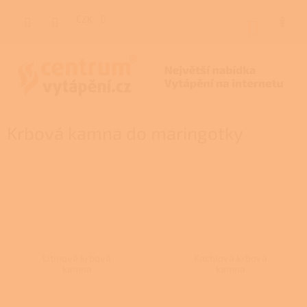
Přejít
na
CZK
NÁKUP
obsah
KOŠÍK
Krbová kamna do maringotky
Litinová krbová
Kachlová krbová
kamna
kamna