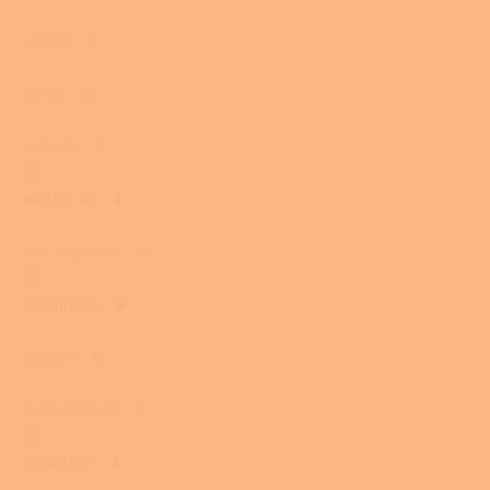
HWAM
0
JOTUL
0
KLOVER
0
KRATKI. PL
2
KVS MORAVIA
0
La Nordica
4
LINCAR
0
PHEBO STUFE
0
ROMOTOP
2