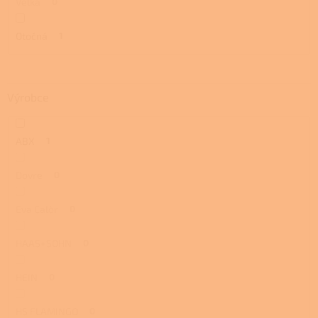
Velká
0
Otočná
1
Výrobce
ABX
1
Dovre
0
Eva Calòr
0
HAAS+SOHN
0
HEIN
0
HS FLAMINGO
0