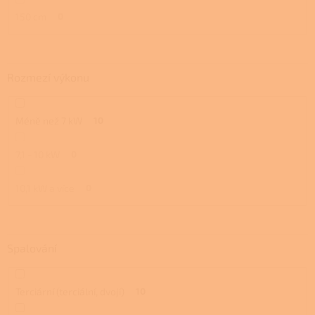
150 cm
0
Rozmezí výkonu
Méně než 7 kW
10
7,1 - 10 kW
0
10,1 kW a více
0
Spalování
Terciární (terciální, dvojí)
10