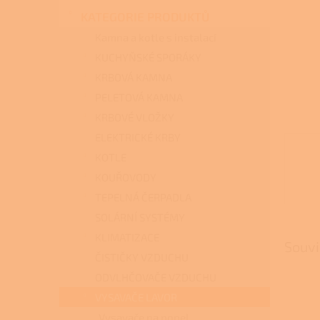
n
KATEGORIE PRODUKTŮ
e
l
Kamna a kotle s instalací
KUCHYŇSKÉ SPORÁKY
KRBOVÁ KAMNA
PELETOVÁ KAMNA
KRBOVÉ VLOŽKY
ELEKTRICKÉ KRBY
KOTLE
KOUŘOVODY
TEPELNÁ ČERPADLA
SOLÁRNÍ SYSTÉMY
KLIMATIZACE
Souvi
ČISTIČKY VZDUCHU
ODVLHČOVAČE VZDUCHU
VYSAVAČE LAVOR
Vysavače na popel