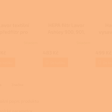
Lavor textilní
HEPA filtr Lavor
Ha
předfiltr pro
Ashley 900, 901,
vysa
savač 901, 411,
Poker, Premium
Skladem
Skladem
Průměrné
, 1000 Premium
1000
hodnocení
, Freddy, Poker,
 Kč
483 Kč
499 Kč
produktu
je
Kombo
3,0
o košíku
Do košíku
Do ko
z
5
hvězdiček.
s
Značka
ailní popis produktu
hnické parametry