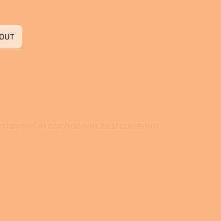
OUT
ů
torizovaným obchodním zastoupením