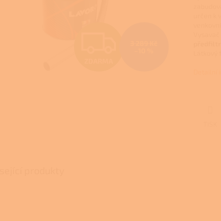
zabudov
určen k 
venkovníc
Z
Vysavač 
3 289 Kč
předfiltr
–10 %
Látkový 
ZDARMA
D
Detailní
A
TISK
R
M
sející produkty
A