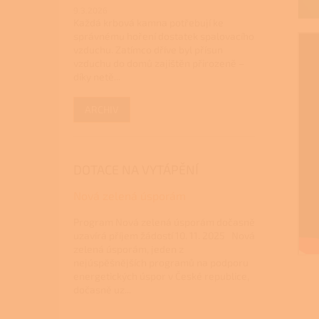
9.3.2026
Každá krbová kamna potřebují ke
správnému hoření dostatek spalovacího
vzduchu. Zatímco dříve byl přísun
vzduchu do domů zajištěn přirozeně –
díky netě...
ARCHIV
DOTACE NA VYTÁPĚNÍ
Nová zelená úsporám
Program Nová zelená úsporám dočasně
uzavírá příjem žádostí 10. 11. 2025 Nová
zelená úsporám, jeden z
nejúspěšnějších programů na podporu
energetických úspor v České republice,
dočasně uz...