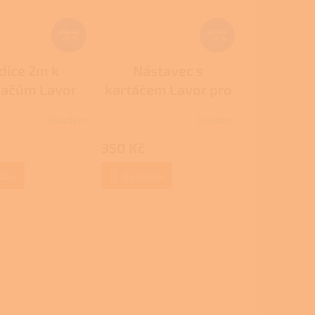
690 Kč
571 Kč
–27 %
–38 %
dice 2m k
Nástavec s
vačům Lavor
kartáčem Lavor pro
Ashley
vysavače Ashley
Skladem
Skladem
350 Kč
šíku
Do košíku