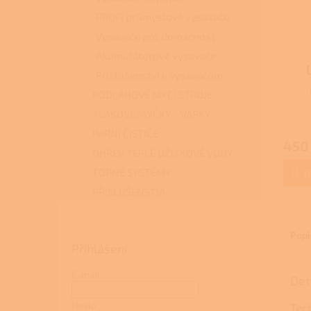
PROFI průmyslové vysavače
Vysavače pro domácnost
Akumulátorové vysavače
Příslušenství k vysavačům
PODLAHOVÉ MYCÍ STROJE
vy
TLAKOVÉ MYČKY - VAPKY
410
PARNÍ ČISTIČE
Evo
450
OHŘEV TEPLÉ UŽITKOVÉ VODY
TOPNÉ SYSTÉMY
D
PŘÍSLUŠENSTVÍ
Popi
Přihlášení
E-mail
Det
Heslo
Tec