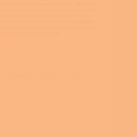
aným,
ztišeným motorem
s výkonem
1 000 W
je
vysávání krbových kamen, sporáků,
domácích krbů.
h grilů či nánosů nečistot v garáži a ve sklepě.
popela Lavor Ashley 910 má textilní
omyvatelný
.
Dvojitá elektrická izolace. Lakovaná kovová nádrž.
filtr. Kovová ohebná hadice
1 m
.
 informace
ZEPTAT SE
HLÍDAT
SDÍLET