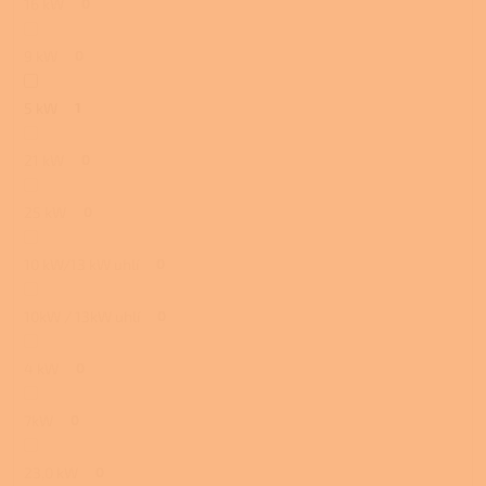
16 kW
0
9 kW
0
5 kW
1
21 kW
0
25 kW
0
10 kW/13 kW uhlí
0
10kW / 13kW uhlí
0
4 kW
0
7kW
0
23,0 kW
0