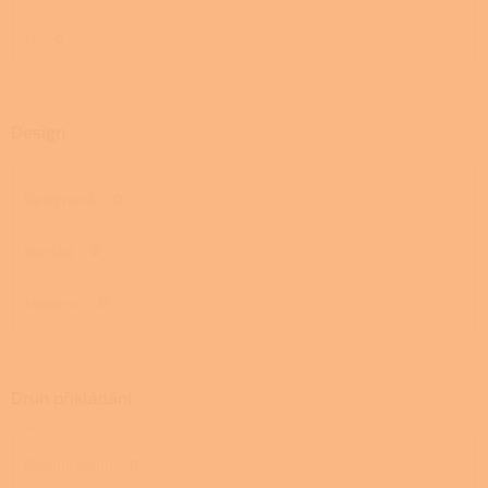
11
0
Design
Designová
0
Norská
0
Moderní
0
Druh přikládání
Přední, zadní
0