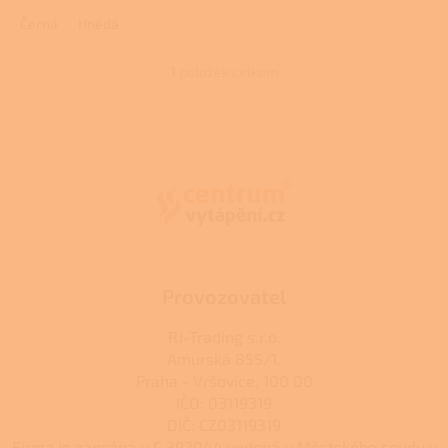
2,0
Černá
Hnědá
z
5
hvězdiček.
1
položek celkem
O
v
l
Z
á
á
d
p
a
a
c
t
í
í
p
r
v
k
Provozovatel
y
v
RJ-Trading s.r.o.
ý
Amurská 855/1,
p
Praha - Vršovice, 100 00
i
s
IČO: 03119319
u
DIČ: CZ03119319
Firma je zapsána u C 392044 vedená u Městského soudu v