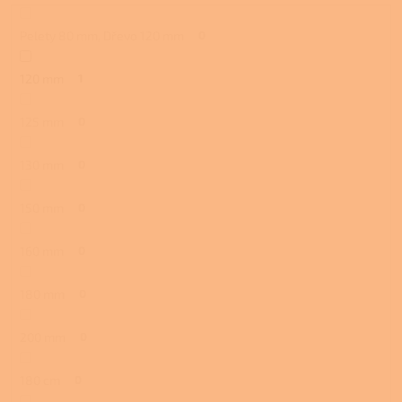
Pelety 80 mm, Dřevo 120 mm
0
120 mm
1
125 mm
0
130 mm
0
150 mm
0
160 mm
0
180 mm
0
200 mm
0
180 cm
0