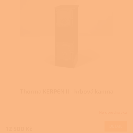
p
i
s
p
r
o
d
u
k
t
ů
Thorma KERPEN II - krbová kamna
Na objednávku
Průměrné
hodnocení
produktu
DETAIL
12 500 Kč
je