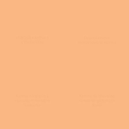
KRBOVÁ KAMNA S
Dvouplášťová
VÝMĚNÍKEM
teplovzdušná kamna
Kamna na dřevo s
Kamna na dřevo do
rozvodem horkého
nízkoenergetických
vzduchu
domů