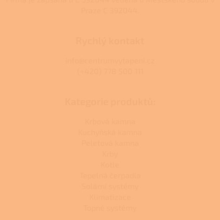
Praze C 392044.
Rychlý kontakt
info@centrumvytapeni.cz
(+420) 778 500 111
Kategorie produktů:
Krbová kamna
Kuchyňská kamna
Peletová kamna
Krby
Kotle
Tepelná čerpadla
Solární systémy
Klimatizace
Topné systémy