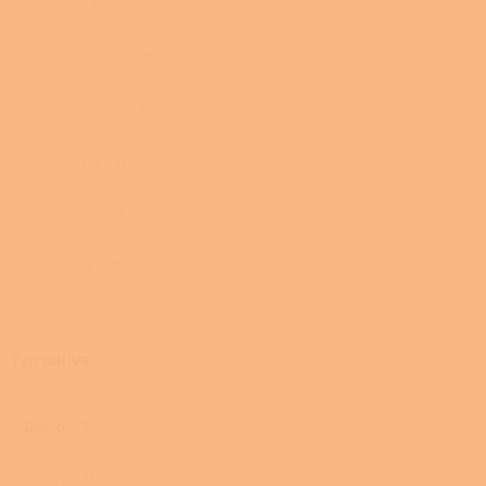
Mastek
0
S ventilátorem
0
Horkovzdušná
0
Stáložárná
0
Zplynovací
0
Prosklená
0
Typ paliva
Dřevo
1
Pelety
0