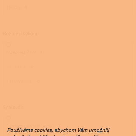
150 cm
0
Rozmezí výkonu
Méně než 7 kW
1
7,1 - 10 kW
0
10,1 kW a více
0
Spalování
Terciární (terciální, dvojí)
1
Používáme cookies, abychom Vám umožnili