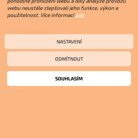
pohodlné prohlížení webu a díky analýze provozu
Dvojí
1
webu neustále zlepšovali jeho funkce, výkon a
použitelnost. Více informací
zde
Teplovodní výměník
NASTAVENÍ
S výměníkem
0
ODMÍTNOUT
Bez výměníku
1
SOUHLASÍM
Typ kamen
Akumulační
0
Teplovzdušná
0