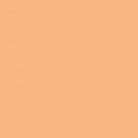
HWAM
2
JOTUL
23
KLOVER
7
KRATKI. PL
10
KVS MORAVIA
2
La Nordica
42
LINCAR
8
PHEBO STUFE
11
ROMOTOP
28