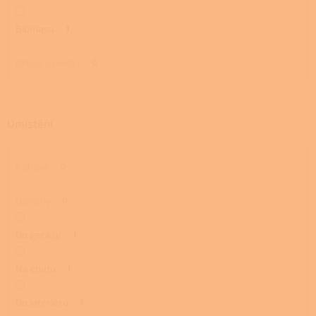
Biomasa
1
Dřevo a pelety
0
Umístění
Rohová
0
Do dílny
0
Do garáže
1
Na chatu
1
Do interiéru
1