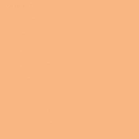
Kachlová
1
Keramická
0
Litina
0
Litina s kachlemi
0
Litina s keramikou
0
Litinová
0
Litinová keramická
0
Litinová s kachlemi
0
Litinová s mastkem
0