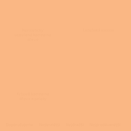
Hermeticky
Lázeňská kamna
uzavřená kamna na
dřevo
Krbová kamna na
dřevo a pelety
Ř
a
Doporučujeme
Nejlevnější
Nejdražší
Nejprodávanější
z