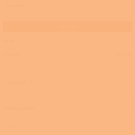
e
Abecedně
n
í
p
Zavřít filtr
r
o
Cena
d
u
12500
Kč
12501
Kč
k
t
ů
Na skladě
1
Celkový výkon
8 kW
0