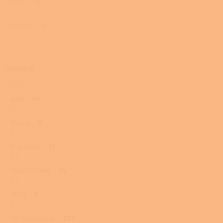
Velká
0
Otočná
0
Výrobce
ABX
84
Dovre
9
Eva Calòr
13
HAAS+SOHN
24
HEIN
2
HS FLAMINGO
227