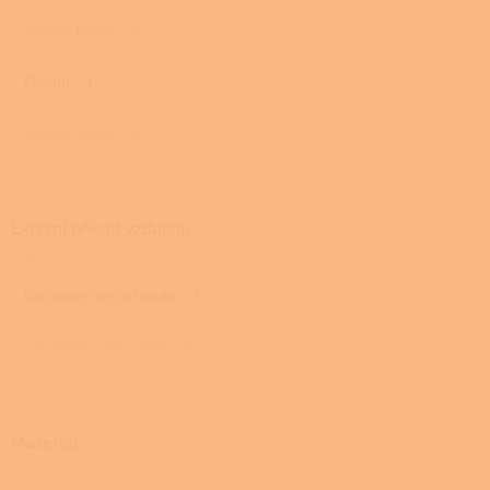
Přední, boční
0
Přední
1
Přední, horní
0
Externí přívod vzduchu
Bez externího přívodu
1
S externím přívodem
0
Materiál