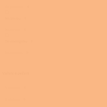
Do prostoru
0
Na stavbu
1
Na terasu
0
Do maringotky
1
Na chalupu
0
Vaření a pečení
S troubou
0
S plotnou
0