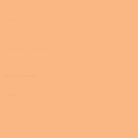
S troubou a plotnou
0
S pecí
0
S pecí a plotnou
0
S troubou 340x277x390
0
Velikost kamen
Malá
1
Úzká
0
Kulatá
0