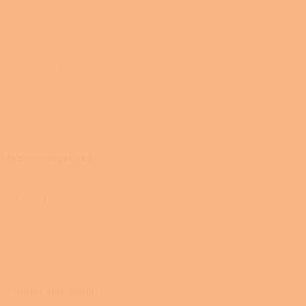
Mastek
0
Ocelová
0
Ocelová s mastkem
0
Pískovec
0
Nízkoenergetická
Ano
1
Ne
0
Průměr kouřovodu