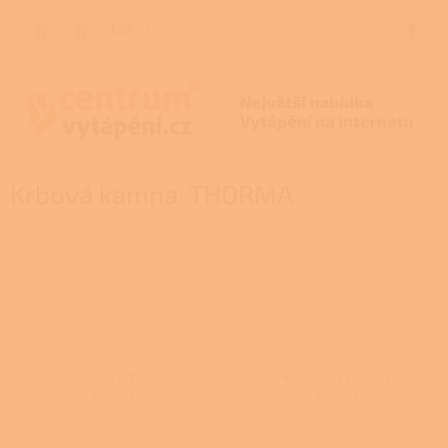
Přejít
na
CZK
NÁKUP
obsah
KOŠÍK
Krbová kamna: THORMA
Litinová krbová
Kachlová krbová
kamna
kamna