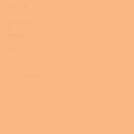
SCAN
18
THERMOROSSI
34
THORMA
1
VERNER
3
Vývod kouřovodu
Horní
0
Horní/zadní
1
Zadní
0