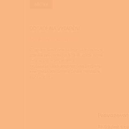
ARCHIV
DOTACE NA VYTÁPĚNÍ
Nová zelená úsporám
Program Nová zelená úsporám dočasně
uzavírá příjem žádostí 10. 11. 2025 Nová
zelená úsporám, jeden z
nejúspěšnějších programů na podporu
energetických úspor v České republice,
dočasně uz...
Z
á
p
a
Provozovat
t
í
RJ-Trading s.r.o