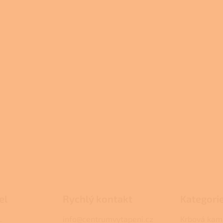
el
Rychlý kontakt
Kategori
.
info@centrumvytapeni.cz
Krbová kam