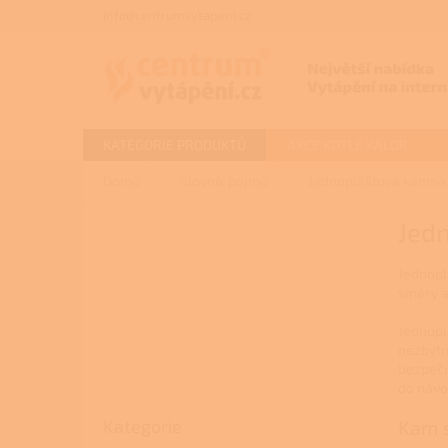
Přejít
info@centrumvytapeni.cz
na
obsah
KATEGORIE PRODUKTŮ
AKCE KOTLE KALOR
Domů
Slovník pojmů
Jednoplášťová kamna
P
Jed
o
s
Jednopl
t
směry a
r
a
Jednoplá
n
nezbytn
n
bezpečn
í
do návo
p
Přeskočit
Kategorie
Kam s
kategorie
a