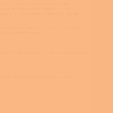
a jednu z předních výhod. Nezbytné je však si
 daleko od jiných předmětů, nejsou vhodné do
oužití ve členitých stavbách problematické, protože
u.
 případně jsou skvělou volbou pro
vytápění objektů
vytopeny skutečně rychle.
litiny. Zde platí, že litina je zárukou delší životnosti
e i brikety či uhlí. Za nejlepší variantu bývá