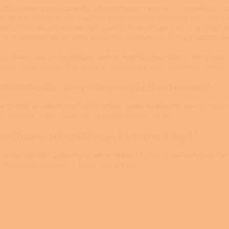
ášťová kamna mají zpravidla nižší pořizovací cenu, což je považováno z
t, že mají určitá omezení. Kvůli tomu, že musí být umístěny dostatečně
aveb nebo malých rekreačních objektů. Zároveň pak platí, že je jejich p
e nemusí dostat za roh nebo jiné vysoké překážky ve formě zdí a nábytk
ou stranu jsou jednoplášťová kamna vhodná jako přídavný zdroj tepla,
duchým půdorysem. Tyto prostory jsou navíc s jednoplášťovými kamny 
ých materiálů se vyrábí jednoplášťová kamna?
né době se můžete nejčastěji setkat s jednoplášťovými kamny z oceli nebo 
výhřevnosti, to se však odráží ve vyšší pořizovací ceně.
 můžete v jednoplášťových kamnech topit?
m a ekologickým topivem pro jednoplášťová kamna je samozřejmě dřevo, al
ána kombinace dřeva a dřevěných briket.