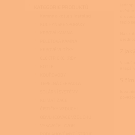
n
Jednopl
KATEGORIE PRODUKTŮ
e
uvědomi
l
Kamna a kotle s instalací
dřevost
teplo s
KUCHYŇSKÉ SPORÁKY
KRBOVÁ KAMNA
Na druh
s jedno
PELETOVÁ KAMNA
KRBOVÉ VLOŽKY
Z jak
ELEKTRICKÉ KRBY
V součas
KOTLE
a lepší 
KOUŘOVODY
S čím
TEPELNÁ ČERPADLA
Ideální
SOLÁRNÍ SYSTÉMY
považov
KLIMATIZACE
ČISTIČKY VZDUCHU
ODVLHČOVAČE VZDUCHU
VYSAVAČE LAVOR
PODLAHOVÉ MYCÍ STROJE