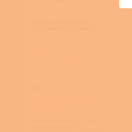
195 Kč
Realizace montáží kamen,
kotlů a tepelných čerpadel
Tepelná čerpadla
Peletová kamna
Krbová kamna na dřevo a pelety
BLOG
Jak na údržbu krbových kamen
s výměníkem?
22.4.2026
Údržba krbových kamen s výměníkem
vyžaduje pravidelné čištění
teplovodního výměníku od sazí, kontrolu