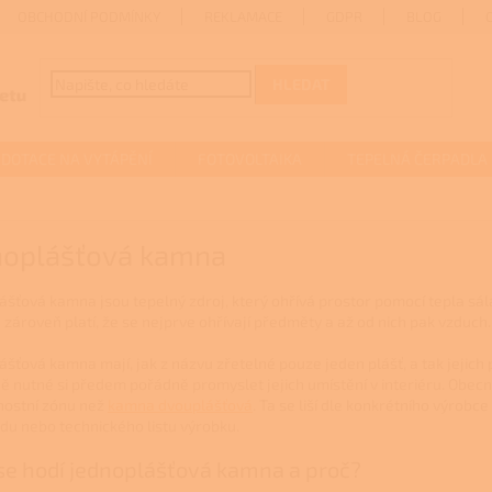
OBCHODNÍ PODMÍNKY
REKLAMACE
GDPR
BLOG
HLEDAT
DOTACE NA VYTÁPĚNÍ
FOTOVOLTAIKA
TEPELNÁ ČERPADLA
noplášťová kamna
ášťová kamna jsou tepelný zdroj, který ohřívá prostor pomocí tepla sá
 zároveň platí, že se nejprve ohřívají předměty a až od nich pak vzduch.
šťová kamna mají, jak z názvu zřetelné pouze jeden plášť, a tak jejich p
ě nutné si předem pořádně promyslet jejich umístění v interiéru. Obecně
ostní zónu než
kamna dvouplášťová
. Ta se liší dle konkrétního výrobc
du nebo technického listu výrobku.
e hodí jednoplášťová kamna a proč?