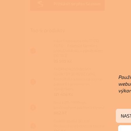
Přihlásit se přes Seznam
Top 4 produkty
Kalor Francesca Idro 17 DD
AUTO - Peletová kamna s
proroštováním a výměníkem
DOTACE
95 505 Kč
THERMOROSSI BOSKY
COUNTRY 30 EVO5 FIORI -
Použí
Kuchyňská kamna na pevná
webu 
paliva s teplovodním
výměníkem
výkon
121 426 Kč
Roura 80/1000mm -
kouřovod pro peletová kamna
882 Kč
NAS
Fixační spona 80 mm -
kouřovod pro peletová kamna