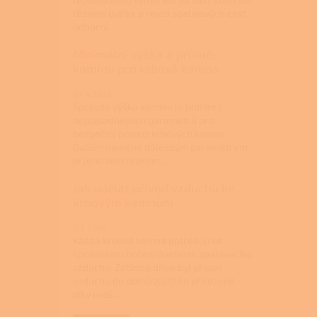
těsnění dvířek a revizi spalinových cest
odborní...
Minimální výška a průměr
komínu pro krbová kamna
22.4.2026
Správná výška komínu je jedním z
nejzásadnějších parametrů pro
bezpečný provoz krbových kamen.
Dalším neméně důležitým parametrem
je jeho vnitřní prům...
Jak udělat přívod vzduchu ke
krbovým kamnům
9.3.2026
Každá krbová kamna potřebují ke
správnému hoření dostatek spalovacího
vzduchu. Zatímco dříve byl přísun
vzduchu do domů zajištěn přirozeně –
díky netě...