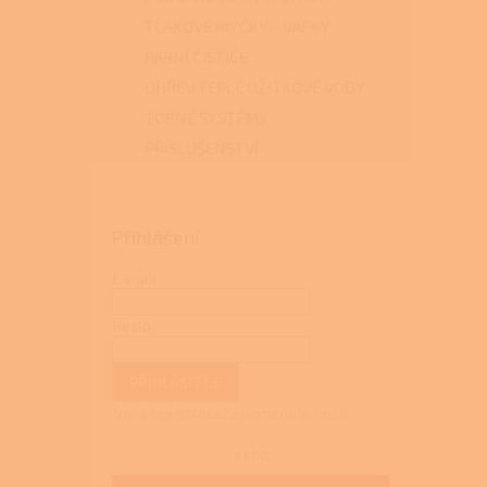
TLAKOVÉ MYČKY - VAPKY
PARNÍ ČISTIČE
OHŘEV TEPLÉ UŽITKOVÉ VODY
TOPNÉ SYSTÉMY
PŘÍSLUŠENSTVÍ
Přihlášení
E-mail
Heslo
PŘIHLÁSIT SE
Nová registrace
Zapomenuté heslo
nebo