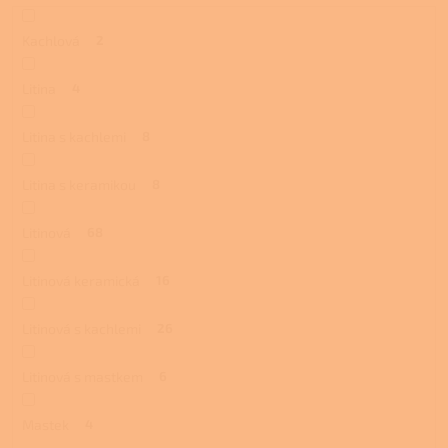
Kachlová
2
Litina
4
Litina s kachlemi
8
Litina s keramikou
8
Litinová
68
Litinová keramická
16
Litinová s kachlemi
26
Litinová s mastkem
6
Mastek
4