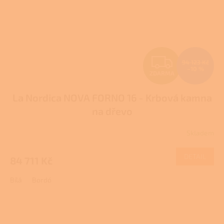
Z
94 123 Kč
–10 %
ZDARMA
D
La Nordica NOVA FORNO 16 - Krbová kamna
A
na dřevo
R
Skladem
M
DETAIL
84 711 Kč
A
Bílá
Bordó