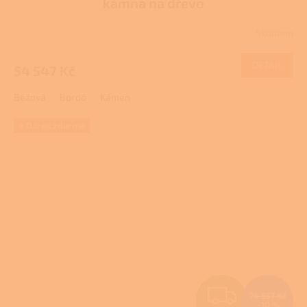
kamna na dřevo
R
Skladem
M
DETAIL
54 547 Kč
A
Béžová
Bordó
Kámen
+ Dárek zdarma
Z
74 557 Kč
–10 %