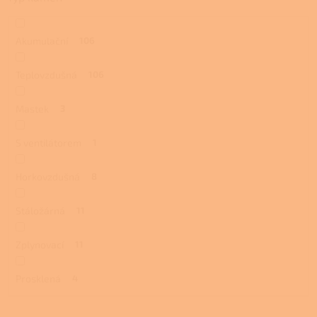
Akumulační
106
Teplovzdušná
106
Mastek
3
S ventilátorem
1
Horkovzdušná
8
Stáložárná
11
Zplynovací
11
Prosklená
4