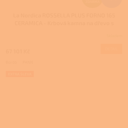
ZDARMA
D
La Nordica ROSSELLA PLUS FORNO 165
A
CERAMICA - Krbová kamna na dřevo s
R
troubou
Pro další slevu volejte +420 778 500
Skladem
111
M
DETAIL
67 101 Kč
A
Bordó
PANN
EXTRA SLEVA