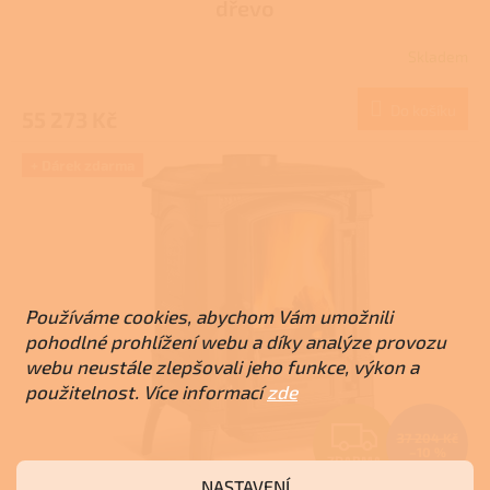
dřevo
R
Skladem
M
Do košíku
55 273 Kč
A
+ Dárek zdarma
Používáme cookies, abychom Vám umožnili
pohodlné prohlížení webu a díky analýze provozu
webu neustále zlepšovali jeho funkce, výkon a
použitelnost. Více informací
zde
Z
37 204 Kč
–10 %
ZDARMA
D
NASTAVENÍ