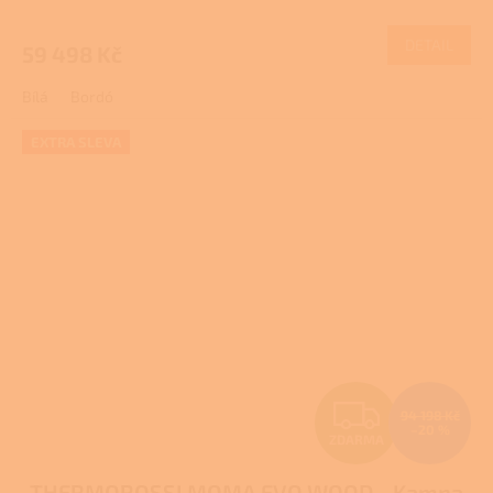
M
DETAIL
59 498 Kč
A
Bílá
Bordó
EXTRA SLEVA
Z
94 198 Kč
–20 %
ZDARMA
D
THERMOROSSI MOMA EVO WOOD - Kamna