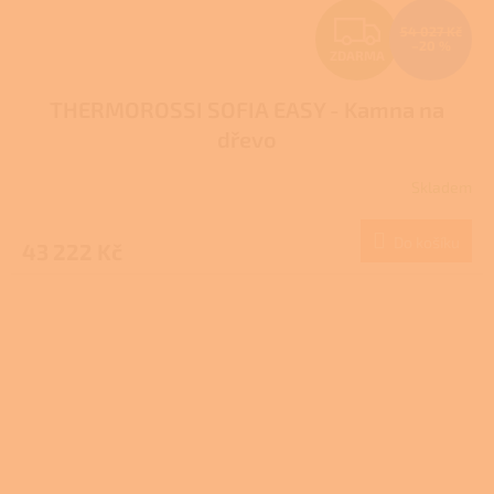
Z
54 027 Kč
–20 %
ZDARMA
D
THERMOROSSI SOFIA EASY - Kamna na
A
dřevo
R
Skladem
M
Do košíku
43 222 Kč
A