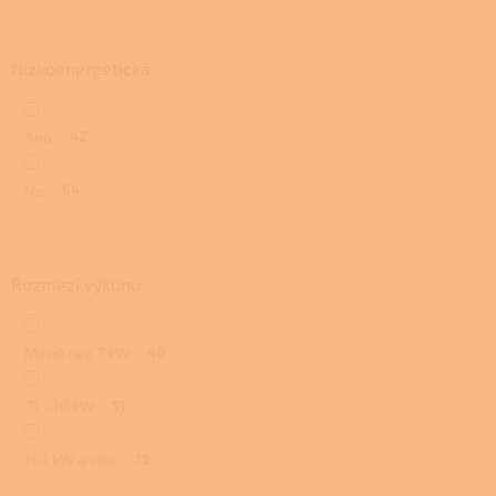
Nízkoenergetická
Ano
42
Ne
64
Rozmezí výkonu
Méně než 7 kW
40
7,1 - 10 kW
51
10,1 kW a více
15