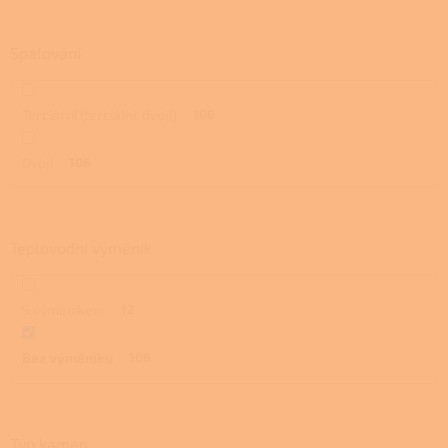
Spalování
Terciární (terciální, dvojí)
106
Dvojí
106
Teplovodní výměník
S výměníkem
12
Bez výměníku
106
Typ kamen