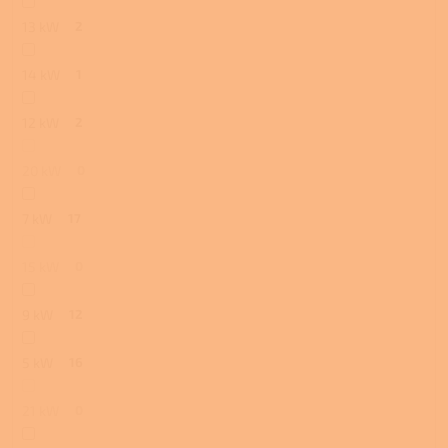
13 kW
2
14 kW
1
12 kW
2
20 kW
0
7 kW
17
15 kW
0
9 kW
12
5 kW
16
21 kW
0