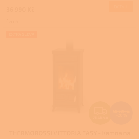
M
produktu
DETAIL
36 990 Kč
A
je
4,0
Černá
z
5
hvězdiček.
EXTRA SLEVA
Z
69 091 Kč
–20 %
ZDARMA
D
THERMOROSSI VITTORIA EASY - Kamna na
A