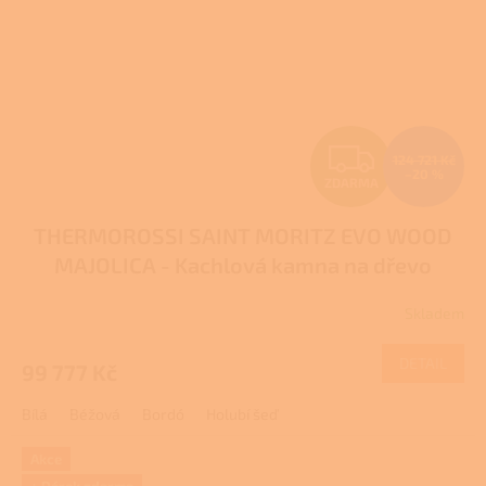
Z
124 721 Kč
–20 %
ZDARMA
D
THERMOROSSI SAINT MORITZ EVO WOOD
A
MAJOLICA - Kachlová kamna na dřevo
R
Skladem
Průměrné
M
hodnocení
produktu
DETAIL
99 777 Kč
A
je
5,0
Bílá
Béžová
Bordó
Holubí šeď
z
5
hvězdiček.
Akce