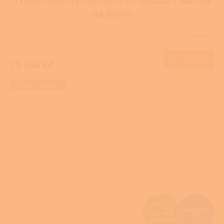
A
na dřevo
R
Skladem
M
Do košíku
75 358 Kč
A
+ Dárek zdarma
Z
48 617 Kč
–7 %
ZDARMA