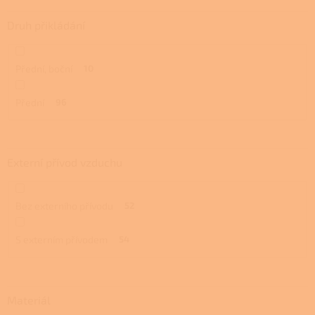
Druh přikládání
Přední, boční
10
Přední
96
Externí přívod vzduchu
Bez externího přívodu
52
S externím přívodem
54
Materiál