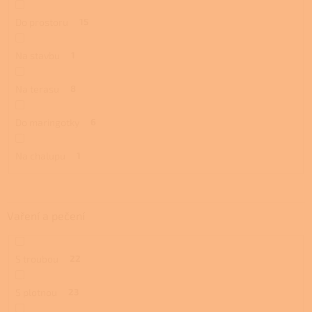
Do prostoru
15
Na stavbu
1
Na terasu
8
Do maringotky
6
Na chalupu
1
Vaření a pečení
S troubou
22
S plotnou
23