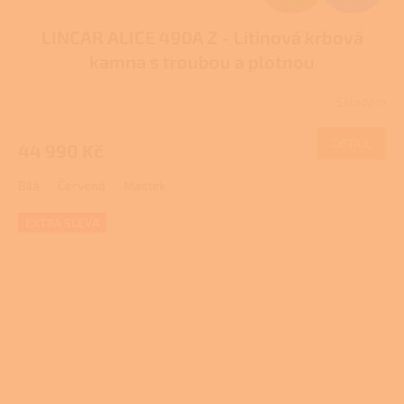
D
LINCAR ALICE 490A Z - Litinová krbová
A
kamna s troubou a plotnou
R
Skladem
Průměrné
M
hodnocení
produktu
DETAIL
44 990 Kč
A
je
1,0
Bílá
Červená
Mastek
z
5
hvězdiček.
EXTRA SLEVA