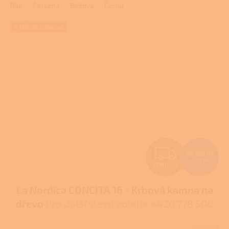
Bílá
Červená
Béžová
Černá
+ Dárek zdarma
Z
66 108 Kč
–10 %
ZDARMA
D
La Nordica CONCITA 16 - Krbová kamna na
A
dřevo
Pro další slevu volejte +420 778 500
R
111
Skladem