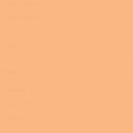
10 kW/13 kW uhlí
1
10kW / 13kW uhlí
1
4 kW
1
7kW
1
Design
Designová
7
Norská
20
Moderní
4