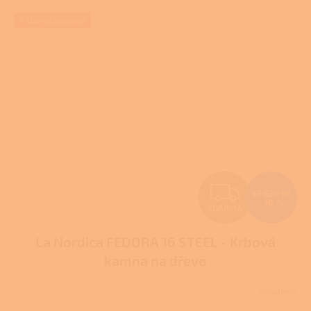
5
hvězdiček.
+ Dárek zdarma
Z
52 620 Kč
–10 %
ZDARMA
D
La Nordica FEDORA 16 STEEL - Krbová
A
kamna na dřevo
R
Skladem
M