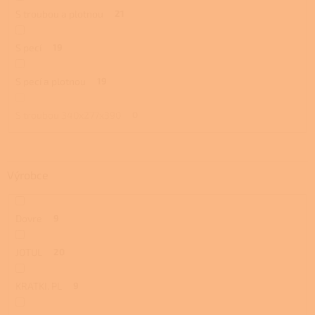
S troubou a plotnou
21
S pecí
19
S pecí a plotnou
19
S troubou 340x277x390
0
Výrobce
Dovre
9
JOTUL
20
KRATKI. PL
9