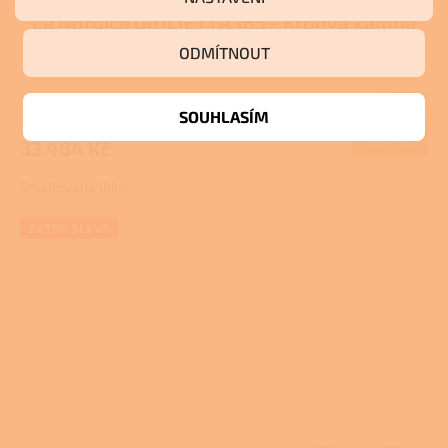
La Nordica GIULIETTA 165 - Krbová kamna
A
na dřevo
Pro další slevu volejte +420 778
ODMÍTNOUT
R
500 111
Skladem
M
SOUHLASÍM
DETAIL
33 484 Kč
A
Smaltovaná litina
EXTRA SLEVA