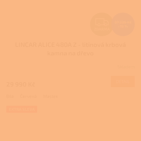
Z
37 235 Kč
–19 %
ZDARMA
D
LINCAR ALICE 480A Z - litinová krbová
A
kamna na dřevo
R
Skladem
Průměrné
M
hodnocení
produktu
DETAIL
29 990 Kč
A
je
2,6
Bílá
Červená
Mastek
z
5
hvězdiček.
EXTRA SLEVA