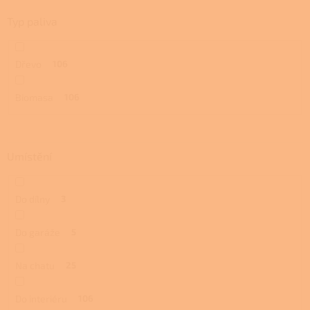
Typ paliva
Dřevo
106
Biomasa
106
Umístění
Do dílny
3
Do garáže
5
Na chatu
25
Do interiéru
106