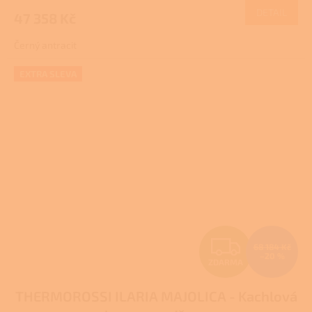
DETAIL
47 358 Kč
A
Černý antracit
EXTRA SLEVA
Z
68 184 Kč
–20 %
ZDARMA
D
THERMOROSSI ILARIA MAJOLICA - Kachlová
A