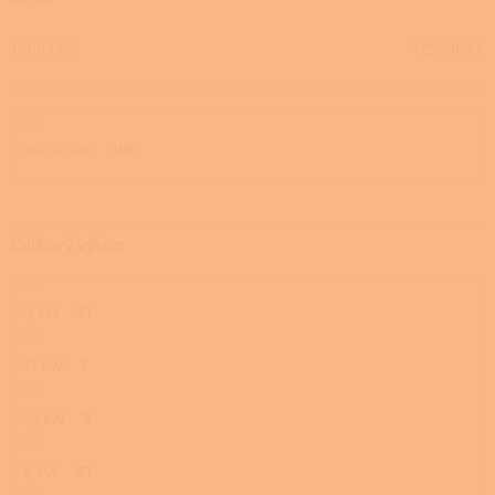
d
u
14693
Kč
125990
Kč
k
t
ů
Na skladě
105
Celkový výkon
8 kW
21
11 kW
7
10 kW
3
6 kW
21