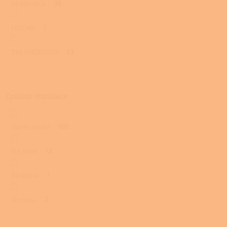
La Nordica
38
LINCAR
7
THERMOROSSI
23
Způsob instalace
Volně stojící
102
Na noze
12
Závěsná
1
Do rohu
2