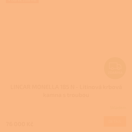
+ Dárek zdarma
Z
ZDARMA
D
LINCAR MONELLA 185 N - Litinová krbová
A
kamna s troubou
R
Skladem
M
DETAIL
76 000 Kč
A