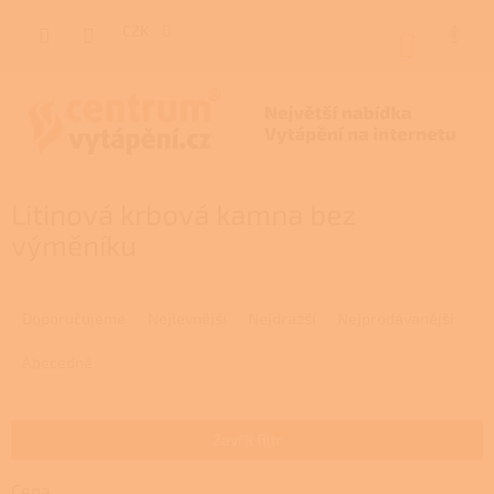
Přejít
na
CZK
NÁKUP
obsah
KOŠÍK
Litinová krbová kamna bez
výměníku
Ř
a
Doporučujeme
Nejlevnější
Nejdražší
Nejprodávanější
z
e
Abecedně
n
í
p
Zavřít filtr
r
o
Cena