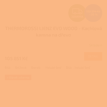
Z
132 314 Kč
–20 %
ZDARMA
D
THERMOROSSI LIENZ EVO WOOD - Kachlová
A
kamna na dřevo
R
Skladem
M
DETAIL
105 851 Kč
A
Bílá
Béžová
Bordó
Holubí šeď
Bílá - holubí šeď
+ Dárek zdarma