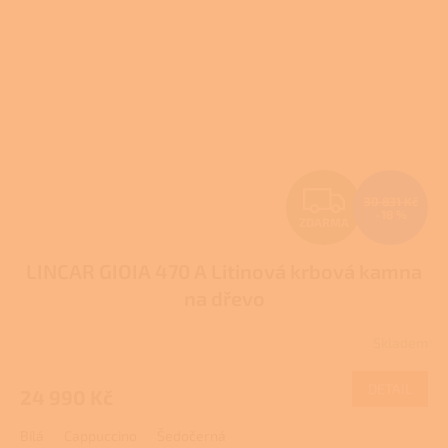
Z
30 831 Kč
–18 %
ZDARMA
D
LINCAR GIOIA 470 A Litinová krbová kamna
A
na dřevo
R
Skladem
Průměrné
M
hodnocení
produktu
DETAIL
24 990 Kč
A
je
3,8
Bílá
Cappuccino
Šedočerná
z