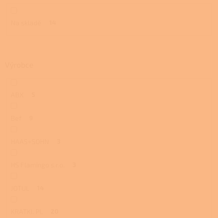
ů
Na skladě
14
Výrobce
ABX
5
Bef
9
HAAS+SOHN
3
HS Flamingo s.r.o.
3
JOTUL
14
KRATKI. PL
20