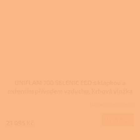
UNIFLAM 700 SELENIC ECO s klapkou a
externím přívodem vzduchu, Krbová vložka
907-725-DP
Skladem u dodavatele
Do košíku
21 095 Kč