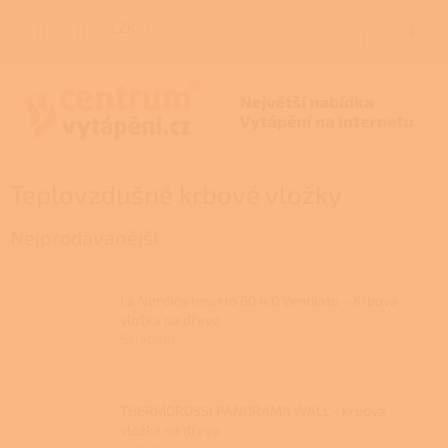
Přejít
na
CZK
NÁKUP
obsah
KOŠÍK
Teplovzdušné krbové vložky
Nejprodávanější
La Nordica Inserto 60 4.0 Ventilato – Krbová
vložka na dřevo
Skladem
THERMOROSSI PANORAMA WALL - krbová
vložka na dřevo