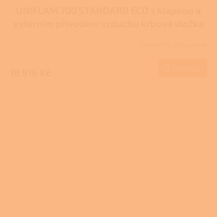
UNIFLAM 700 STANDARD ECO s klapkou a
externím přívodem vzduchu krbová vložka
907-705-DP
Skladem u dodavatele
Do košíku
18 916 Kč