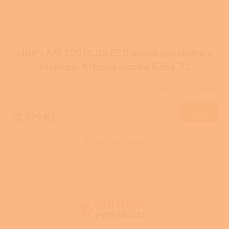
UNIFLAM 700 PLUS ECO pravé prosklení s
klapkou, Krbová vložka 6263-72
Skladem u dodavatele
DETAIL
32 879 Kč
17
položek celkem
O
v
l
Z
á
á
d
p
a
a
c
t
í
í
p