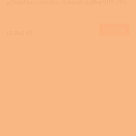
přívodem vzduchu, Krbová vložka 907-595-
DP
Skladem u dodavatele
Do košíku
18 645 Kč