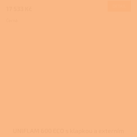
produktu
DETAIL
17 533 Kč
je
1,0
Černá
z
5
hvězdiček.
UNIFLAM 600 ECO s klapkou a externím