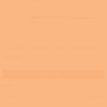
Skladem
THERMOROSSI TRILOGIE - krbová vložka na
dřevo
Skladem
Ř
a
Doporučujeme
Nejlevnější
Nejdražší
Nejprodávanější
z
e
Abecedně
n
í
p
Zavřít filtr
r
o
Cena
d
u
17196
Kč
32879
Kč
k
t