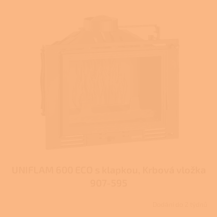
UNIFLAM 600 ECO s klapkou, Krbová vložka
907-595
Dodání do 2 týdnů
Průměrné
hodnocení