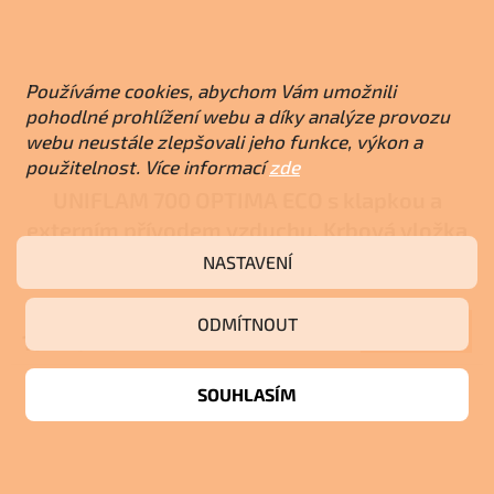
Používáme cookies, abychom Vám umožnili
pohodlné prohlížení webu a díky analýze provozu
webu neustále zlepšovali jeho funkce, výkon a
použitelnost. Více informací
zde
UNIFLAM 700 OPTIMA ECO s klapkou a
externím přívodem vzduchu, Krbová vložka
907-475-DP
NASTAVENÍ
Skladem u dodavatele
ODMÍTNOUT
Do košíku
19 776 Kč
SOUHLASÍM