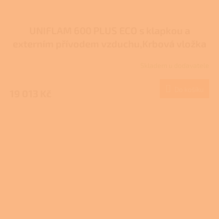
UNIFLAM 600 PLUS ECO s klapkou a
externím přívodem vzduchu,Krbová vložka
907-597-DP
Skladem u dodavatele
Do košíku
19 013 Kč