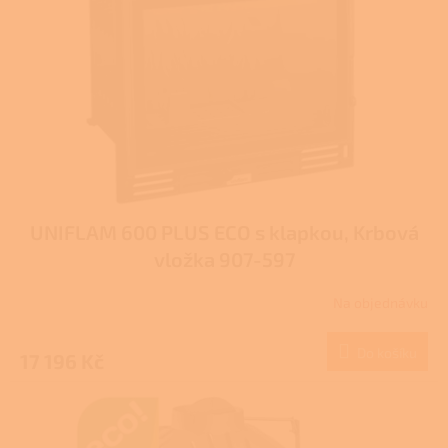
p
r
o
d
u
k
t
ů
UNIFLAM 600 PLUS ECO s klapkou, Krbová
vložka 907-597
Na objednávku
Průměrné
hodnocení
produktu
Do košíku
17 196 Kč
je
3,0
z
5
hvězdiček.