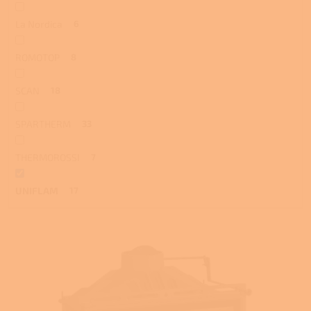
La Nordica
6
ROMOTOP
8
SCAN
18
SPARTHERM
33
THERMOROSSI
7
UNIFLAM
17
V
ý
p
i
s