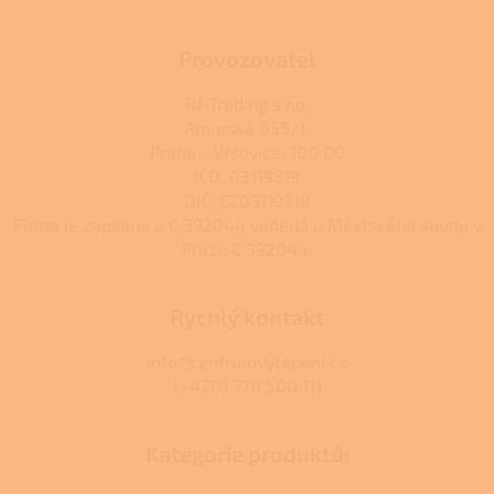
r
v
k
Provozovatel
y
v
RJ-Trading s.r.o.
ý
Amurská 855/1,
p
Praha - Vršovice, 100 00
i
s
IČO: 03119319
u
DIČ: CZ03119319
Firma je zapsána u C 392044 vedená u Městského soudu v
Praze C 392044.
Rychlý kontakt
info@centrumvytapeni.cz
(+420) 778 500 111
Kategorie produktů: