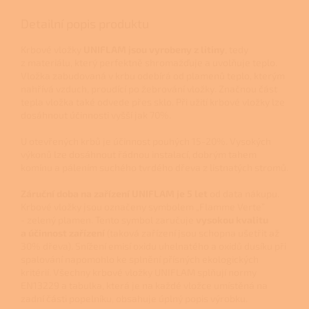
Detailní popis produktu
Krbové vložky
UNIFLAM jsou vyrobeny z litiny
, tedy
z materiálu, který perfektně shromažďuje a uvolňuje teplo.
Vložka zabudovaná v krbu odebírá od plamenů teplo, kterým
nahřívá vzduch, proudící po žebrování vložky. Značnou část
tepla vložka také odvede přes sklo. Při užití krbové vložky lze
dosáhnout účinnosti vyšší jak 70%.
U otevřených krbů je účinnost pouhých 15-20%. Vysokých
výkonů lze dosáhnout řádnou instalací, dobrým tahem
komínu a pálením suchého tvrdého dřeva z listnatých stromů.
Záruční doba na zařízení UNIFLAM je 5 let
od data nákupu.
Krbové vložky jsou označeny symbolem „Flamme Verte”
- zelený plamen. Tento symbol zaručuje
vysokou kvalitu
a účinnost zařízení
(taková zařízení jsou schopna ušetřit až
30% dřeva). Snížení emisí oxidu uhelnatého a oxidů dusíku při
spalování napomohlo ke splnění přísných ekologických
kritérií. Všechny krbové vložky UNIFLAM splňují normy
EN13229 a tabulka, která je na každé vložce umístěná na
zadní části popelníku, obsahuje úplný popis výrobku.