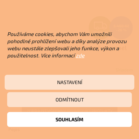
Z
5 460 Kč
–26 %
ZDARMA
Používáme cookies, abychom Vám umožnili
D
pohodlné prohlížení webu a díky analýze provozu
Lavor Ashley Kombo - Vysavač na popel
webu neustále zlepšovali jeho funkce, výkon a
A
použitelnost. Více informací
zde
R
Skladem
Průměrné
M
hodnocení
NASTAVENÍ
produktu
3 990 Kč
Do košíku
A
je
3,0
ODMÍTNOUT
z
5
ZOBRAZIT VŠECHNY SOUVISEJÍCÍ PRODUKTY
hvězdiček.
SOUHLASÍM
Popis