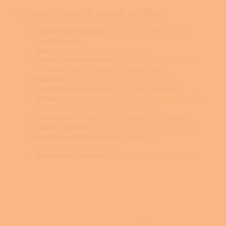
Výhody krbových vložek Uniflam:
Systém oplachu skla
- zabraňuje nadměrnému
znečištění skla
Rošt
- lze snadno vyjmout a vyčistit
Externí přívod vzduchu
- posiluje zásobu vzduchu
ve vložce, který je nutný k procesu hoření
Popelník
- shromažďuje popel ze spalování
Silně žebrovaný korpus
- urychluje vytápění
Deflektor
- prodlužuje cestu odchodu
spalin
. Zvyšuje
se účinnost a snižuje spotřeba paliva
Zadní deska
- zdobí a chrání zadní stěnu vložky
Zábrana na dřevo
- zabraňuje pádu polen na sklo
Regulace přívodu vzduchu
- umožňuje
regulovat proces hoření
Sekundarní spalovaní
- umožňuje spalovaní plynů
Z
á
p
a