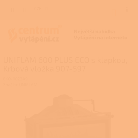
Přejít
na
CZK
NÁKUP
obsah
KOŠÍK
UNIFLAM 600 PLUS ECO s klapkou,
Krbová vložka 907-597
EKO-002249
Značka:
UNIFLAM