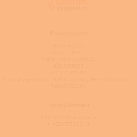
t
í
Provozovatel
RJ-Trading s.r.o.
Amurská 855/1,
Praha - Vršovice, 100 00
IČO: 03119319
DIČ: CZ03119319
Firma je zapsána u C 392044 vedená u Městského soudu v
Praze C 392044.
Rychlý kontakt
info@centrumvytapeni.cz
(+420) 778 500 111