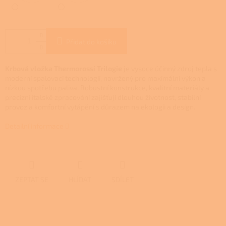
Přidat do košíku
Krbová vložka Thermorossi Trilogie
je vysoce účinný zdroj tepla s
moderní spalovací technologií, navržený pro maximální výkon a
nízkou spotřebu paliva. Robustní konstrukce, kvalitní materiály a
precizní italské zpracování zajišťují dlouhou životnost, stabilní
provoz a komfortní vytápění s důrazem na ekologii a design.
Detailní informace
ZEPTAT SE
HLÍDAT
SDÍLET