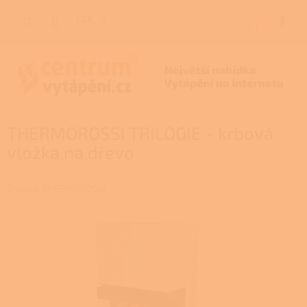
Přejít
na
CZK
NÁKUP
obsah
KOŠÍK
THERMOROSSI TRILOGIE - krbová
vložka na dřevo
Značka:
THERMOROSSI