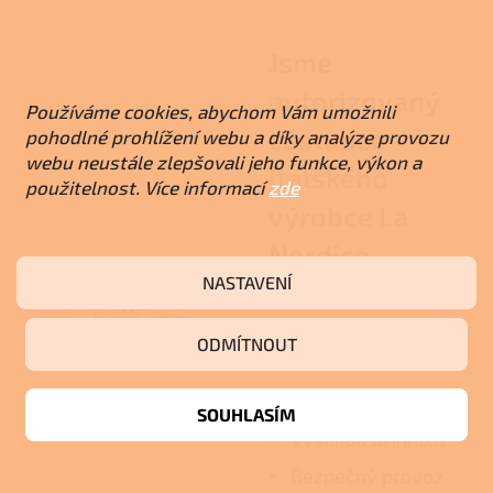
Jsme
autorizovaný
Používáme cookies, abychom Vám umožnili
zástupce
pohodlné prohlížení webu a díky analýze provozu
webu neustále zlepšovali jeho funkce, výkon a
italského
použitelnost. Více informací
zde
výrobce La
Nordica-
NASTAVENÍ
Extraflame
ODMÍTNOUT
Garantujeme
Dlouhou životnost
SOUHLASÍM
Vysokou účinnost
Bezpečný provoz