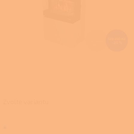
Z
122 210 Kč
–20 %
ZDARMA
D
A
R
M
A
Zvolte variantu