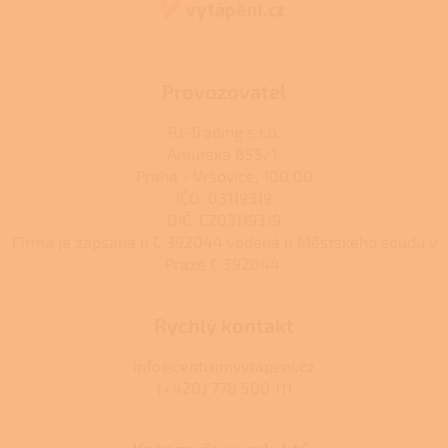
t
í
Provozovatel
RJ-Trading s.r.o.
Amurská 855/1,
Praha - Vršovice, 100 00
IČO: 03119319
DIČ: CZ03119319
Firma je zapsána u C 392044 vedená u Městského soudu v
Praze C 392044.
Rychlý kontakt
info@centrumvytapeni.cz
(+420) 778 500 111