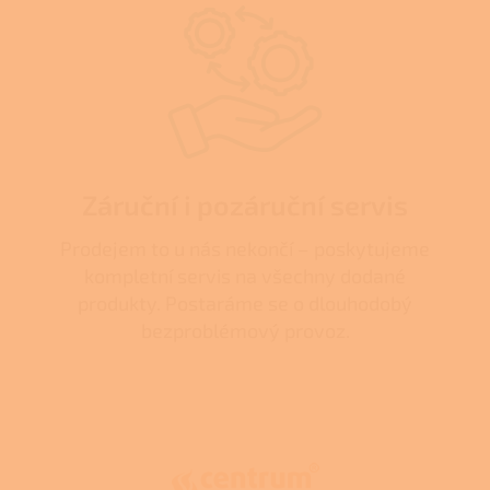
Záruční i pozáruční servis
Prodejem to u nás nekončí – poskytujeme
kompletní servis na všechny dodané
produkty. Postaráme se o dlouhodobý
bezproblémový provoz.
Z
á
p
a