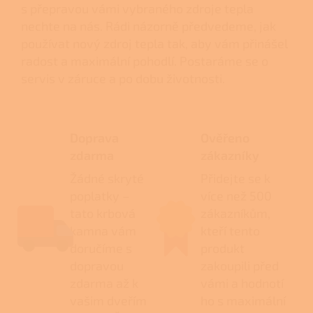
s přepravou vámi vybraného zdroje tepla
nechte na nás. Rádi názorně předvedeme, jak
používat nový zdroj tepla tak, aby vám přinášel
radost a maximální pohodlí. Postaráme se o
servis v záruce a po dobu životnosti.
Doprava
Ověřeno
zdarma
zákazníky
Žádné skryté
Přidejte se k
poplatky –
více než 500
tato krbová
zákazníkům,
kamna vám
kteří tento
doručíme s
produkt
dopravou
zakoupili před
zdarma až k
vámi a hodnotí
vašim dveřím
ho s maximální