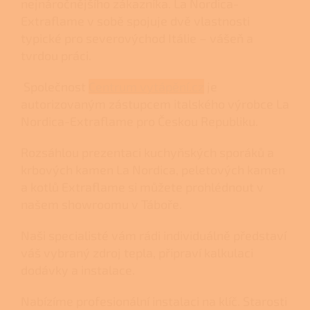
nejnáročnějšího zákazníka. La Nordica-
Extraflame v sobě spojuje dvě vlastnosti
typické pro severovýchod Itálie – vášeň a
tvrdou práci.
Společnost
Centrum vytápění.cz
je
autorizovaným zástupcem italského výrobce La
Nordica-Extraflame pro Českou Republiku.
Rozsáhlou prezentaci
kuchyňských sporáků
a
krbových kamen
La Nordica,
peletových kamen
a
kotlů
Extraflame si můžete prohlédnout v
našem
showroomu v Táboře.
Naši specialisté vám rádi individuálně představí
váš vybraný zdroj tepla, připraví kalkulaci
dodávky a instalace.
Nabízíme profesionální instalaci na klíč. Starosti