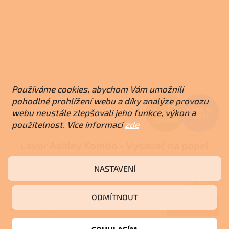
Používáme cookies, abychom Vám umožnili
pohodlné prohlížení webu a díky analýze provozu
Z
5 460 Kč
webu neustále zlepšovali jeho funkce, výkon a
–26 %
ZDARMA
použitelnost. Více informací
zde
D
Lavor Ashley Kombo - Vysavač na popel
A
R
NASTAVENÍ
Skladem
Průměrné
M
hodnocení
ODMÍTNOUT
produktu
3 990 Kč
Do košíku
A
je
3,0