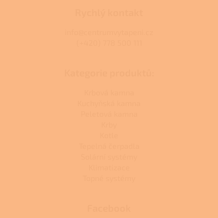
Rychlý kontakt
info@centrumvytapeni.cz
(+420) 778 500 111
Kategorie produktů:
Krbová kamna
Kuchyňská kamna
Peletová kamna
Krby
Kotle
Tepelná čerpadla
Solární systémy
Klimatizace
Topné systémy
Facebook