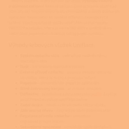
- zelený plamen. Tento symbol zaručuje
vysokou kvalitu
a účinnost zařízení
(taková zařízení jsou schopna ušetřit až
30% dřeva). Snížení emisí oxidu uhelnatého a oxidů dusíku při
spalování napomohlo ke splnění přísných ekologických
kritérií. Všechny krbové vložky UNIFLAM splňují normy
EN13229 a tabulka, která je na každé vložce umístěná na
zadní části popelníku, obsahuje úplný popis výrobku.
Výhody krbových vložek Uniflam:
Systém oplachu skla
- zabraňuje nadměrnému
znečištění skla
Rošt
- lze snadno vyjmout a vyčistit
Externí přívod vzduchu
- posiluje zásobu vzduchu
ve vložce, který je nutný k procesu hoření
Popelník
- shromažďuje popel ze spalování
Silně žebrovaný korpus
- urychluje vytápění
Deflektor
- prodlužuje cestu odchodu
spalin
. Zvyšuje
se účinnost a snižuje spotřeba paliva
Zadní deska
- zdobí a chrání zadní stěnu vložky
Zábrana na dřevo
- zabraňuje pádu polen na sklo
Regulace přívodu vzduchu
- umožňuje
regulovat proces hoření
Sekundarní spalovaní
- umožňuje spalovaní plynů