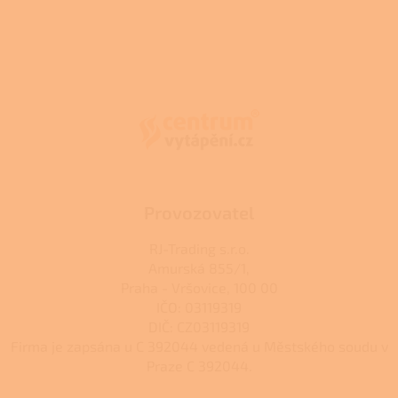
Z
á
p
a
t
í
Provozovatel
RJ-Trading s.r.o.
Amurská 855/1,
Praha - Vršovice, 100 00
IČO: 03119319
DIČ: CZ03119319
Firma je zapsána u C 392044 vedená u Městského soudu v
Praze C 392044.