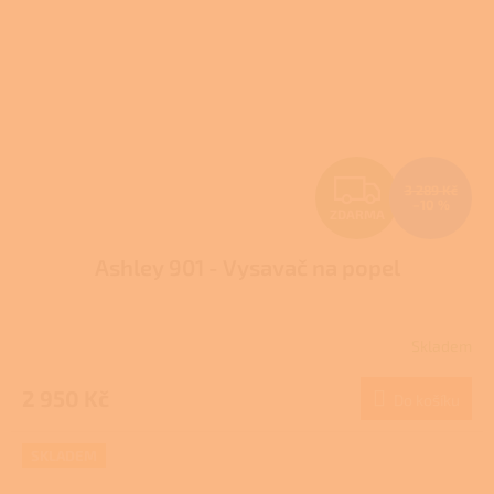
Z
3 289 Kč
–10 %
ZDARMA
D
Ashley 901 - Vysavač na popel
A
R
Skladem
M
2 950 Kč
Do košíku
A
SKLADEM