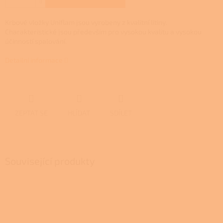
Krbové vložky Uniflam jsou vyrobeny z kvalitní litiny.
Charakteristické jsou především pro vysokou kvalitu a vysokou
účinností spalování.
Detailní informace
ZEPTAT SE
HLÍDAT
SDÍLET
Související produkty