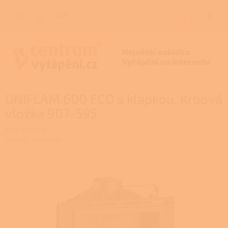
Přejít
na
CZK
NÁKUP
obsah
KOŠÍK
UNIFLAM 600 ECO s klapkou, Krbová
vložka 907-595
EKO-002250
Značka:
UNIFLAM