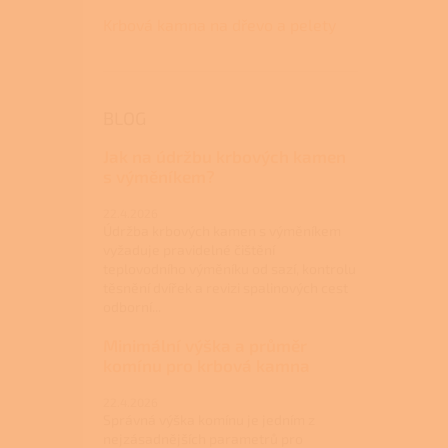
Krbová kamna na dřevo a pelety
BLOG
Jak na údržbu krbových kamen
s výměníkem?
22.4.2026
Údržba krbových kamen s výměníkem
vyžaduje pravidelné čištění
teplovodního výměníku od sazí, kontrolu
těsnění dvířek a revizi spalinových cest
odborní...
Minimální výška a průměr
komínu pro krbová kamna
22.4.2026
Správná výška komínu je jedním z
nejzásadnějších parametrů pro