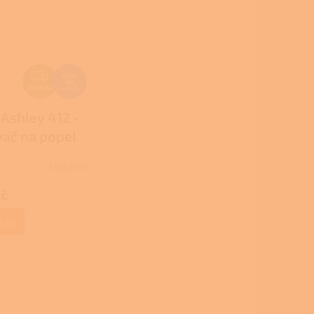
Z
3 393
Kč
D
ZDARMA
–41 %
A
 Ashley 412 -
R
ač na popel
M
A
Skladem
Kč
šíku