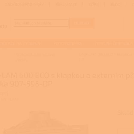
OBCHODNÍ PODMÍNKY
REKLAMACE
GDPR
BLOG
HLEDAT
DOTACE NA VYTÁPĚNÍ
FOTOVOLTAIKA
TEPELNÁ ČERPADLA
Teplovzdušné krbové
UNIFLAM 600 ECO s klapkou 
vložky
DP
FLAM 600 ECO s klapkou a externím p
žka 907-595-DP
2251
:
UNIFLAM
Sklad