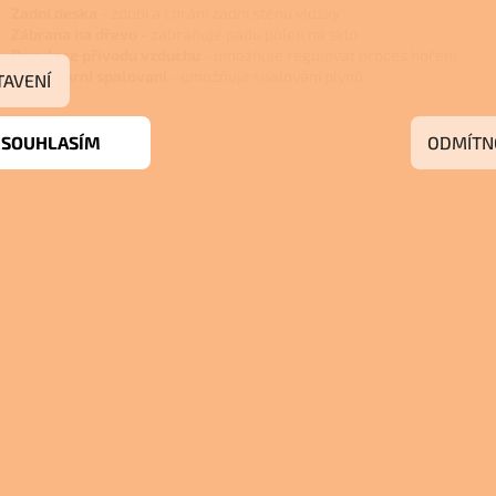
Zadní deska
- zdobí a chrání zadní stěnu vložky
Zábrana na dřevo
- zabraňuje pádu polen na sklo
Regulace přívodu vzduchu
- umožňuje regulovat proces hoření
Sekundarní spalovaní
- umožňuje spalovaní plynů
TAVENÍ
SOUHLASÍM
ODMÍTN