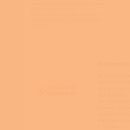
uzavírá příjem žádostí 10. 11. 2025 Nová
zelená úsporám, jeden z
nejúspěšnějších programů na podporu
energetických úspor v České republice,
dočasně uz...
Z
á
p
a
Provozovat
t
í
RJ-Trading s.r.o
Amurská 855/1
Praha - Vršovi
IČO: 03119319
DIČ: CZ0311931
Firma je zapsá
392044 veden
Městského sou
C 392044.