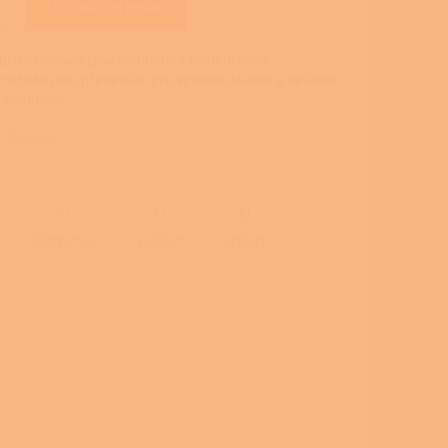
Přidat do košíku
ožky Uniflam jsou vyrobeny z kvalitní litiny.
ristické jsou především pro vysokou kvalitu a vysokou
í spalování.
 informace
ZEPTAT SE
HLÍDAT
SDÍLET