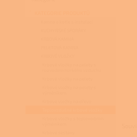
a
n
KATEGORIE PRODUKTŮ
e
l
Kamna a kotle s instalací
KUCHYŇSKÉ SPORÁKY
KRBOVÁ KAMNA
PELETOVÁ KAMNA
KRBOVÉ VLOŽKY
Krbové vložky na pelety s
rozvodem horkého vzduchu
Krbové vložky na pelety
Krbové vložky na pelety s
výměníkem
Krbové vložky na dřevo
Teplovzdušné krbové vložky
Krbové vložky s teplovodním
výměníkem
Souvi
Krbové sestavy