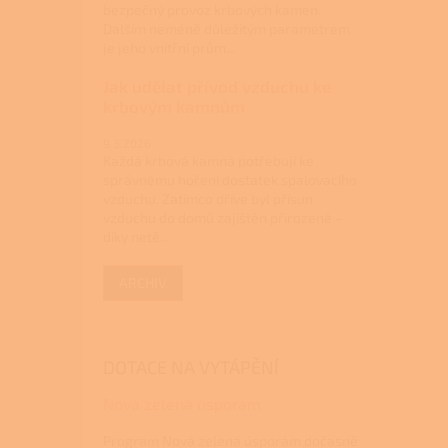
bezpečný provoz krbových kamen.
Dalším neméně důležitým parametrem
je jeho vnitřní prům...
Jak udělat přívod vzduchu ke
krbovým kamnům
9.3.2026
Každá krbová kamna potřebují ke
správnému hoření dostatek spalovacího
vzduchu. Zatímco dříve byl přísun
vzduchu do domů zajištěn přirozeně –
díky netě...
ARCHIV
DOTACE NA VYTÁPĚNÍ
Nová zelená úsporám
Program Nová zelená úsporám dočasně