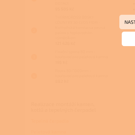
DOTACE
95 505 Kč
THERMOROSSI BOSKY
NAS
COUNTRY 30 EVO5 FIORI -
Kuchyňská kamna na pevná
paliva s teplovodním
výměníkem
121 426 Kč
Fixační spona 80 mm -
kouřovod pro peletová kamna
195 Kč
Roura 80/1000mm -
kouřovod pro peletová kamna
882 Kč
Realizace montáží kamen,
kotlů a tepelných čerpadel
Tepelná čerpadla
Peletová kamna