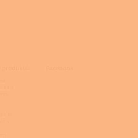
e produktů:
Facebook
na
 kamna
amna
padla
témy
émy