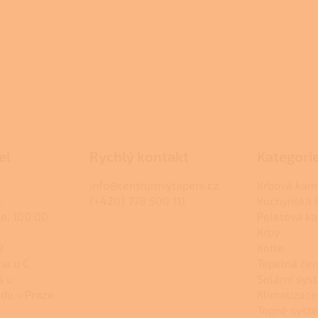
el
Rychlý kontakt
Kategori
.
info@centrumvytapeni.cz
Krbová kam
,
(+420) 778 500 111
Kuchyňská
ce, 100 00
Peletová k
Krby
9
Kotle
na u C
Tepelná čer
á u
Solární sys
du v Praze
Klimatizace
Topné syst