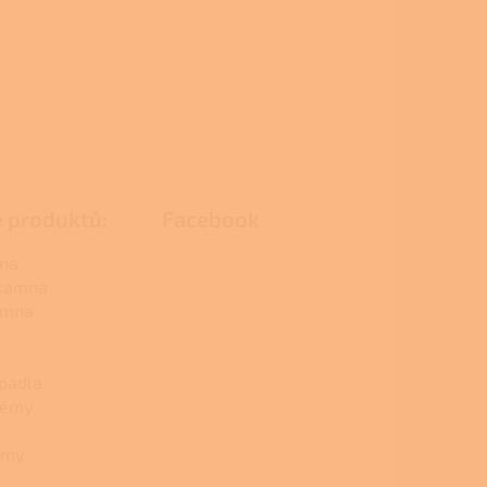
e produktů:
Facebook
na
 kamna
amna
padla
témy
émy