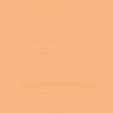
n
KATEGORIE PRODUKTŮ
e
l
Kamna a kotle s instalací
KUCHYŇSKÉ SPORÁKY
KRBOVÁ KAMNA
PELETOVÁ KAMNA
KRBOVÉ VLOŽKY
Krbové vložky na pelety s
rozvodem horkého vzduchu
Krbové vložky na pelety
Krbové vložky na pelety s
výměníkem
Krbové vložky na dřevo
Teplovzdušné krbové vložky
Souvi
Krbové vložky s teplovodním
výměníkem
Krbové sestavy
ELEKTRICKÉ KRBY