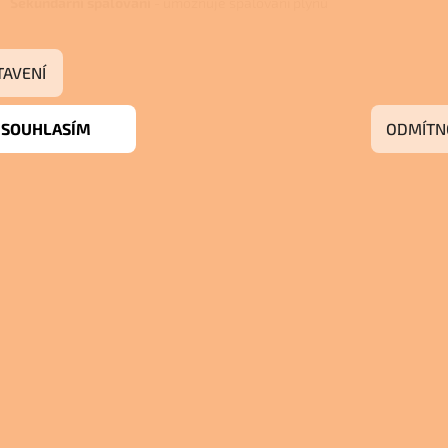
Sekundarní spalovaní
- umožňuje spalovaní plynů
TAVENÍ
SOUHLASÍM
ODMÍTN