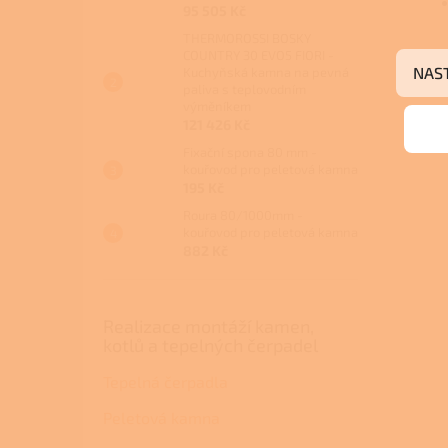
95 505 Kč
THERMOROSSI BOSKY
COUNTRY 30 EVO5 FIORI -
NAS
Kuchyňská kamna na pevná
paliva s teplovodním
výměníkem
121 426 Kč
Fixační spona 80 mm -
kouřovod pro peletová kamna
195 Kč
Roura 80/1000mm -
kouřovod pro peletová kamna
882 Kč
Realizace montáží kamen,
kotlů a tepelných čerpadel
Tepelná čerpadla
Peletová kamna