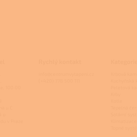
el
Rychlý kontakt
Kategori
.
info@centrumvytapeni.cz
Krbová kam
,
(+420) 778 500 111
Kuchyňská
ce, 100 00
Peletová k
Krby
9
Kotle
na u C
Tepelná čer
á u
Solární sys
du v Praze
Klimatizace
Topné syst