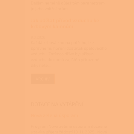
Dalším neméně důležitým parametrem
je jeho vnitřní prům...
Jak udělat přívod vzduchu ke
krbovým kamnům
9.3.2026
Každá krbová kamna potřebují ke
správnému hoření dostatek spalovacího
vzduchu. Zatímco dříve byl přísun
vzduchu do domů zajištěn přirozeně –
díky netě...
ARCHIV
DOTACE NA VYTÁPĚNÍ
Nová zelená úsporám
Program Nová zelená úsporám dočasně
uzavírá příjem žádostí 10. 11. 2025 Nová