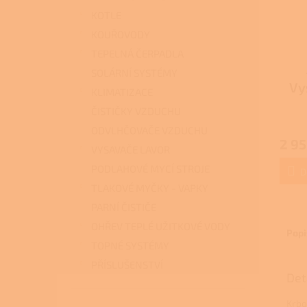
KOTLE
KOUŘOVODY
TEPELNÁ ČERPADLA
SOLÁRNÍ SYSTÉMY
Vy
KLIMATIZACE
ČISTIČKY VZDUCHU
ODVLHČOVAČE VZDUCHU
2 95
VYSAVAČE LAVOR
PODLAHOVÉ MYCÍ STROJE
D
TLAKOVÉ MYČKY - VAPKY
PARNÍ ČISTIČE
OHŘEV TEPLÉ UŽITKOVÉ VODY
Popi
TOPNÉ SYSTÉMY
PŘÍSLUŠENSTVÍ
Det
Krbo