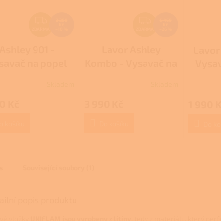
Z
Z
3 289
5 460
Kč
Kč
D
D
ZDARMA
–10 %
ZDARMA
–26 %
A
A
Ashley 901 -
Lavor Ashley
Lavor
R
R
savač na popel
Kombo - Vysavač na
Vysav
M
M
popel
A
A
Skladem
Skladem
Průměrné
hodnocení
0 Kč
3 990 Kč
1 990 
produktu
je
3,0
o košíku
Do košíku
Do ko
z
5
hvězdiček.
s
Související soubory (1)
ailní popis produktu
vé vložky
UNIFLAM jsou vyrobeny z litiny
, tedy z materiálu, který pe