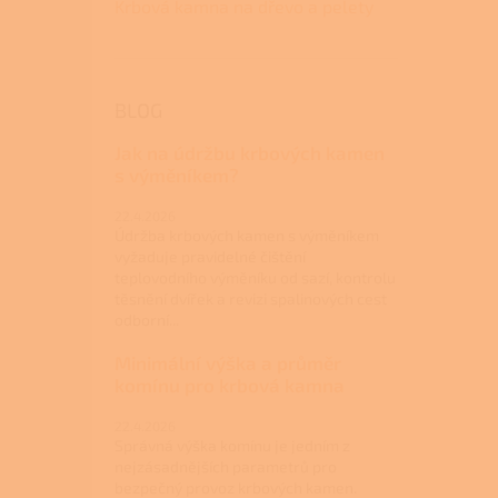
Krbová kamna na dřevo a pelety
BLOG
Jak na údržbu krbových kamen
s výměníkem?
22.4.2026
Údržba krbových kamen s výměníkem
vyžaduje pravidelné čištění
teplovodního výměníku od sazí, kontrolu
těsnění dvířek a revizi spalinových cest
odborní...
Minimální výška a průměr
komínu pro krbová kamna
22.4.2026
Správná výška komínu je jedním z
nejzásadnějších parametrů pro
bezpečný provoz krbových kamen.