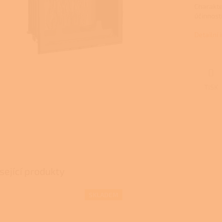
Charakte
účinností
Detailní
TISK
sející produkty
SKLADEM