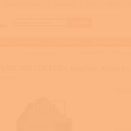
OBCHODNÍ PODMÍNKY
REKLAMACE
GDPR
BLOG
HLEDAT
DOTACE NA VYTÁPĚNÍ
FOTOVOLTAIKA
TEPELNÁ ČERPADLA
ŽKY
Teplovzdušné krbové vložky
UNIFLAM 700 LUX ECO s kla
FLAM 700 LUX ECO s klapkou, Krbová v
:
UNIFLAM
Sklad
Krbové vl