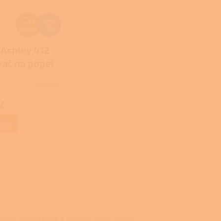
Z
3 393
Kč
D
ZDARMA
–41 %
A
 Ashley 412 -
R
ač na popel
M
A
Skladem
Kč
šíku
rfektně shromažďuje a uvolňuje teplo. Vložka