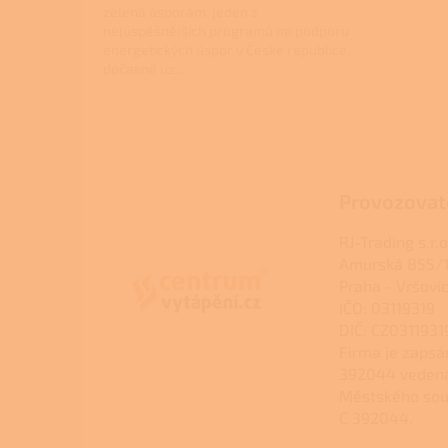
zelená úsporám, jeden z
nejúspěšnějších programů na podporu
energetických úspor v České republice,
dočasně uz...
Z
á
p
a
Provozovat
t
í
RJ-Trading s.r.o
Amurská 855/1
Praha - Vršovi
IČO: 03119319
DIČ: CZ0311931
Firma je zapsá
392044 veden
Městského sou
C 392044.