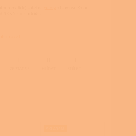
í automatický kotel na
pelety
a biomasu Kalor
 48 v 5. emisní třídě.
 informace
ZEPTAT SE
HLÍDAT
SDÍLET
SKLADEM