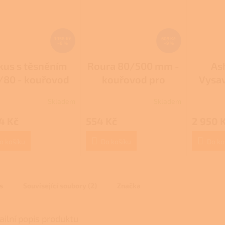
A
1 158 Kč
609 Kč
–8 %
–9 %
kus s těsněním
Roura 80/500 mm -
As
/80 - kouřovod
kouřovod pro
Vysav
 peletová kamna
peletová kamna
Skladem
Skladem
rné
cení
4 Kč
554 Kč
2 950 
ktu
o košíku
Do košíku
Do ko
ček.
s
Související soubory (2)
Značka
ailní popis produktu