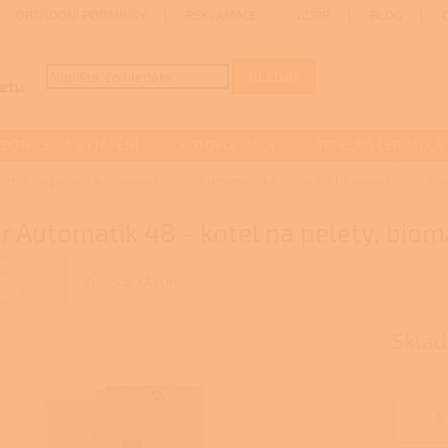
OBCHODNÍ PODMÍNKY
REKLAMACE
GDPR
BLOG
HLEDAT
DOTACE NA VYTÁPĚNÍ
FOTOVOLTAIKA
TEPELNÁ ČERPADLA
Kotle na pelety a biomasu
Automatické kotle na biomasu
Ka
r Automatik 48 - kotel na pelety, bio
ŠŤUJEME
Značka:
KALOR
IZACE NA
KLÍČ
Skla