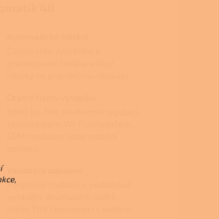
omatik 48
Automatické čištění
Čištění stěn výměníku a
proroštování hořáku snižují
nároky na pravidelnou obsluhu.
Chytré řízení vytápění
Kotel lze řídit ekvitermní regulací,
termostatem, Wi-Fi ovladačem,
GSM modulem nebo mobilní
aplikací.
í
Variabilní zapojení
nkce,
Podporuje radiátory, podlahové
vytápění, akumulační nádrž,
ohřev TUV i kombinaci s dalšími