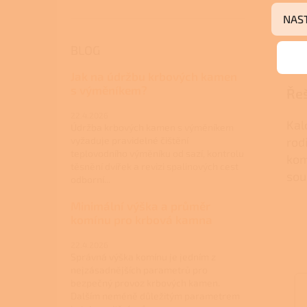
NAS
BLOG
Ná
Jak na údržbu krbových kamen
s výměníkem?
Řeš
22.4.2026
Kal
Údržba krbových kamen s výměníkem
rod
vyžaduje pravidelné čištění
teplovodního výměníku od sazí, kontrolu
kom
těsnění dvířek a revizi spalinových cest
sou
odborní...
Minimální výška a průměr
komínu pro krbová kamna
22.4.2026
Správná výška komínu je jedním z
nejzásadnějších parametrů pro
bezpečný provoz krbových kamen.
Dalším neméně důležitým parametrem