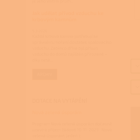
je jeho vnitřní prům...
Jak udělat přívod vzduchu ke
krbovým kamnům
9.3.2026
Každá krbová kamna potřebují ke
správnému hoření dostatek spalovacího
vzduchu. Zatímco dříve byl přísun
vzduchu do domů zajištěn přirozeně –
díky netě...
ARCHIV
DOTACE NA VYTÁPĚNÍ
Nová zelená úsporám
Program Nová zelená úsporám dočasně
uzavírá příjem žádostí 10. 11. 2025 Nová
zelená úsporám, jeden z