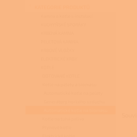
n
KATEGORIE PRODUKTŮ
e
l
Kamna a kotle s instalací
KUCHYŇSKÉ SPORÁKY
KRBOVÁ KAMNA
PELETOVÁ KAMNA
KRBOVÉ VLOŽKY
ELEKTRICKÉ KRBY
KOTLE
DOTOVANÉ KOTLE
Kotle na pelety a biomasu
Automatické kotle na pelety
Generátory horkého vzduchu
Automatické kotle na biomasu
Souvi
Kotle na tuhá paliva
Plynové kotle
Elektrické kotle