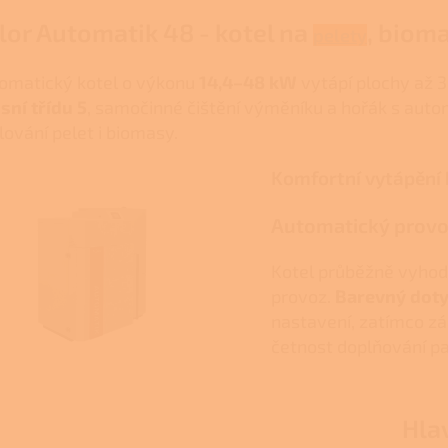
lor Automatik 48 - kotel na
, biom
pelety
omatický kotel o výkonu
14,4–48 kW
vytápí plochy až 3
sní třídu 5
, samočinné čištění výměníku a hořák s aut
lování pelet i biomasy.
Komfortní vytápění 
Automatický provo
Kotel průběžně vyhod
provoz.
Barevný doty
nastavení, zatímco z
četnost doplňování pa
Hla