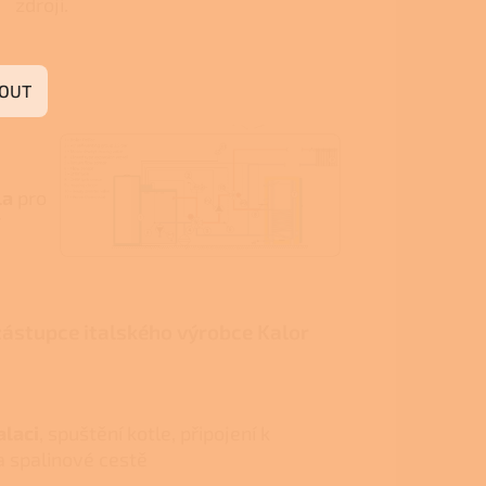
zdroji.
OUT
la
pro
zástupce italského výrobce Kalor
alaci
, spuštění kotle, připojení k
 spalinové cestě