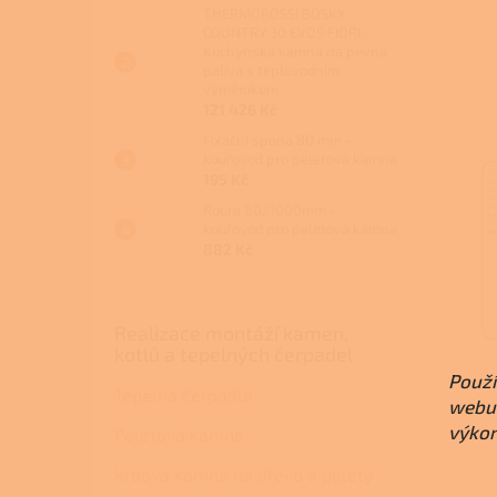
THERMOROSSI BOSKY
COUNTRY 30 EVO5 FIORI -
Kuchyňská kamna na pevná
paliva s teplovodním
výměníkem
121 426 Kč
Fixační spona 80 mm -
kouřovod pro peletová kamna
195 Kč
Roura 80/1000mm -
kouřovod pro peletová kamna
882 Kč
Realizace montáží kamen,
kotlů a tepelných čerpadel
Použí
Tepelná čerpadla
webu 
výkon
Peletová kamna
Krbová kamna na dřevo a pelety