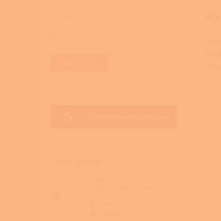
Ka
E-mail
Heslo
Aut
emi
PŘIHLÁSIT SE
spa
Nová registrace
Zapomenuté heslo
nebo
Přihlásit se přes Seznam
Top 4 produkty
Kalor Francesca Idro 17 DD
AUTO - Peletová kamna s
proroštováním a výměníkem
DOTACE
95 505 Kč