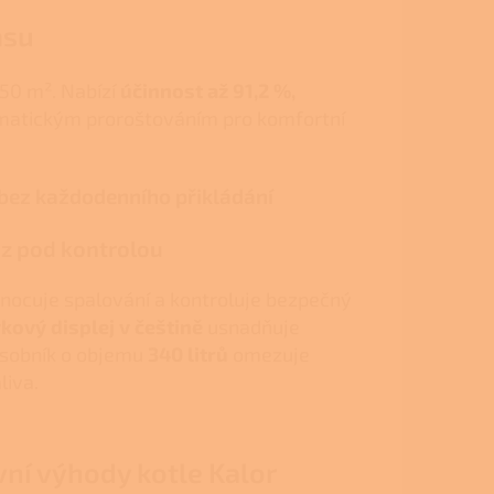
asu
50 m². Nabízí
účinnost až 91,2 %,
omatickým proroštováním pro komfortní
bez každodenního přikládání
z pod kontrolou
nocuje spalování a kontroluje bezpečný
kový displej v češtině
usnadňuje
ásobník o objemu
340 litrů
omezuje
liva.
vní výhody kotle Kalor