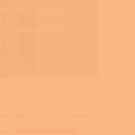
ckým komfortem
50 m² se zásobníkem 340 l a
ím.
olení) musím být provedeno odbornou
této činnosti výrobcem, popř.
jdete v
Obchodních podmínkách.