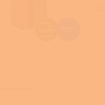
Revolučn
Automatik
Z
369 618 Kč
Detailní
–25 %
ZDARMA
D
TISK
A
R
M
sející produkty