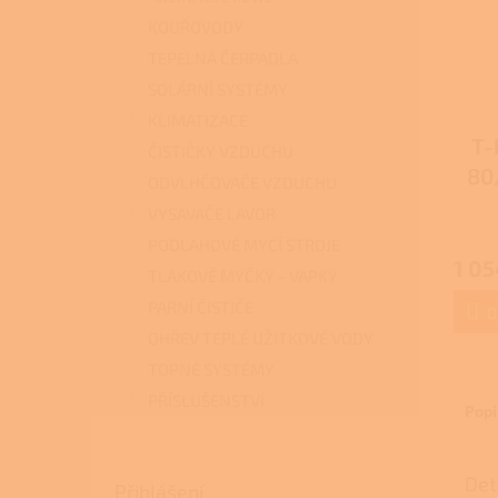
KOUŘOVODY
TEPELNÁ ČERPADLA
SOLÁRNÍ SYSTÉMY
KLIMATIZACE
T-
ČISTIČKY VZDUCHU
80
ODVLHČOVAČE VZDUCHU
pro
VYSAVAČE LAVOR
Průmě
PODLAHOVÉ MYCÍ STROJE
hodno
1 05
produ
TLAKOVÉ MYČKY - VAPKY
je
PARNÍ ČISTIČE
3,7
D
z
OHŘEV TEPLÉ UŽITKOVÉ VODY
5
TOPNÉ SYSTÉMY
hvězdi
PŘÍSLUŠENSTVÍ
Popi
Det
Přihlášení