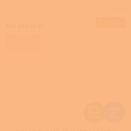
R
Skladem
M
Do košíku
224 833,50 Kč
A
ZAJIŠŤUJEME
REALIZACE NA
KLÍČ
Z
299 459
Kč
–25 %
ZDARMA
D
Kalor Automatik 24 - kotel na pelety,