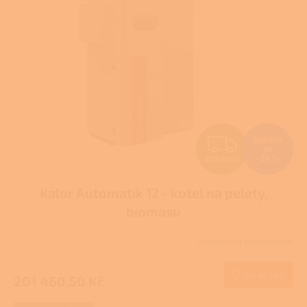
Z
268 614
Kč
–25 %
ZDARMA
D
Kalor Automatik 12 - kotel na pelety,
A
biomasu
R
Skladem u dodavatele
M
Do košíku
201 460,50 Kč
A