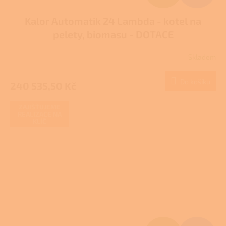
D
Kalor Automatik 24 Lambda - kotel na
A
pelety, biomasu - DOTACE
R
Skladem
M
Do košíku
240 535,50 Kč
A
ZAJIŠŤUJEME
REALIZACE NA
KLÍČ