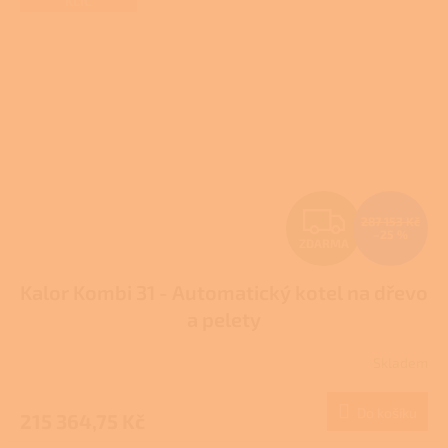
KLÍČ
Z
287 153 Kč
–25 %
ZDARMA
D
Kalor Kombi 31 - Automatický kotel na dřevo
A
a pelety
R
Skladem
M
Do košíku
215 364,75 Kč
A