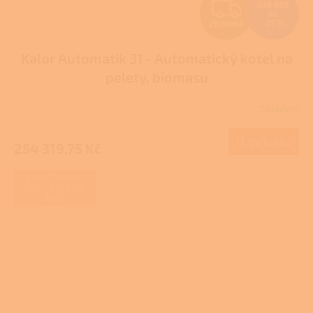
Z
339 093
Kč
–25 %
ZDARMA
D
Kalor Automatik 31 - Automatický kotel na
A
pelety, biomasu
R
Skladem
M
Do košíku
254 319,75 Kč
A
ZAJIŠŤUJEME
REALIZACE NA
KLÍČ