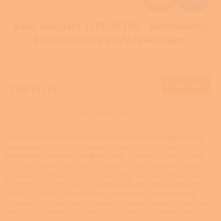
–25 %
ZDARMA
D
Kalor Kompakt 35 PLUS TUV - Automatický
A
kotel na pelety s TUV zásobníkem
R
Skladem
M
Do košíku
208 101 Kč
A
18
položek celkem
O
v
l
Automatické kotle na biomasu, pelety a sypké agro materiály
á
jsou v poslední době velmi poptávané vzhledem k možnosti
d
kombinace spalování více druhů paliv
. Nejeden zákazník ocení
a
možnost spalování aktuálně výhodného paliva. Speciální hořák a
c
úprava spalovací komory však tyto zdroje oproti běžným
peletovým
í
kotlům
prodražuje. Nabízíme
špičkové české i italské kotle
na
p
biomasu a pelety s automatickým přikládáním. Dokážeme tedy
r
uspokojit téměř jakoukoli poptávku na zadané palivo a maximální
v
požadovaný výkon. Pro rodinné domy dodáváme a instalujeme
k