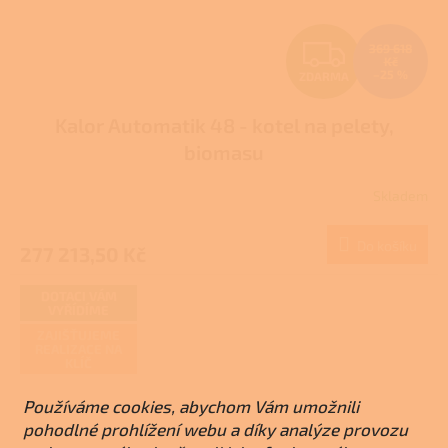
Z
369 618
Kč
–25 %
ZDARMA
D
Kalor Automatik 48 - kotel na pelety,
A
biomasu
R
Skladem
M
Do košíku
277 213,50 Kč
A
DOTACI VÁM
VYŘÍDÍME
ZAJIŠŤUJEME
REALIZACE NA
KLÍČ
Používáme cookies, abychom Vám umožnili
pohodlné prohlížení webu a díky analýze provozu