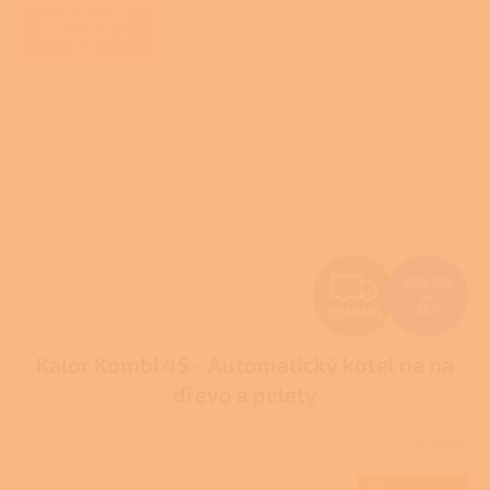
ZAJIŠŤUJEME
REALIZACE NA
KLÍČ
Z
306 331
Kč
–25 %
ZDARMA
D
Kalor Kombi 45 - Automatický kotel na na
A
dřevo a pelety
R
Skladem
M