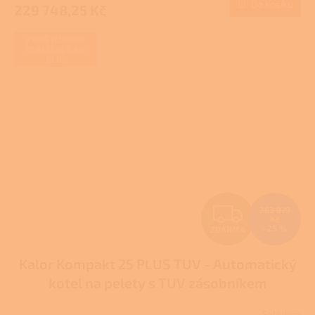
Do košíku
229 748,25 Kč
A
ZAJIŠŤUJEME
REALIZACE NA
KLÍČ
Z
263 979
Kč
–25 %
ZDARMA
D
Kalor Kompakt 25 PLUS TUV - Automatický
A
kotel na pelety s TUV zásobníkem
R
Skladem