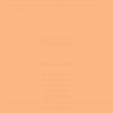
zdroje tepla na pelety a biomasu o výkonu 10–25 kW. Bytové domy
y
a industriální stavby je ale třeba vytápět automatickými kotli o
v
výkonu 50 kW a více.
ý
p
Z
i
á
s
p
u
a
t
í
Provozovatel
RJ-Trading s.r.o.
Amurská 855/1,
Praha - Vršovice, 100 00
IČO: 03119319
DIČ: CZ03119319
Firma je zapsána u C 392044 vedená u Městského soudu v
Praze C 392044.