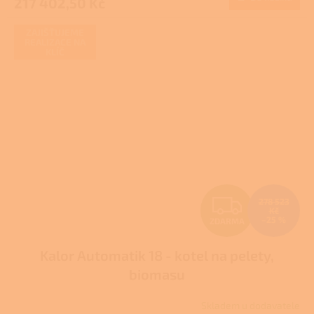
217 402,50 Kč
A
ZAJIŠŤUJEME
REALIZACE NA
KLÍČ
Z
278 523
Kč
–25 %
ZDARMA
D
Kalor Automatik 18 - kotel na pelety,
A
biomasu
R
Skladem u dodavatele