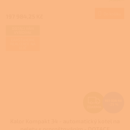
M
Do košíku
197 984,25 Kč
A
DOTACI VÁM
VYŘÍDÍME
ZAJIŠŤUJEME
REALIZACE NA
KLÍČ
Z
197 336 Kč
–25 %
ZDARMA
D
Kalor Kompakt 34 - automatický kotel na
A
pelety s proroštováním - DOTACE