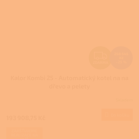
Z
258 545
Kč
–25 %
ZDARMA
D
Kalor Kombi 25 - Automatický kotel na na
A
dřevo a pelety
R
Skladem
M
Do košíku
193 908,75 Kč
A
ZAJIŠŤUJEME
REALIZACE NA