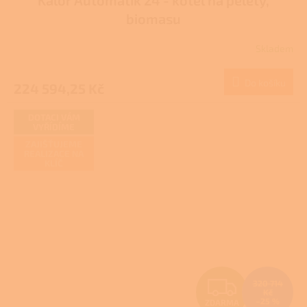
A
biomasu
R
Skladem
Průměrné
M
hodnocení
produktu
Do košíku
224 594,25 Kč
A
je
2,0
z
DOTACI VÁM
VYŘÍDÍME
5
hvězdiček.
ZAJIŠŤUJEME
REALIZACE NA
KLÍČ
Z
320 714
Kč
–25 %
ZDARMA