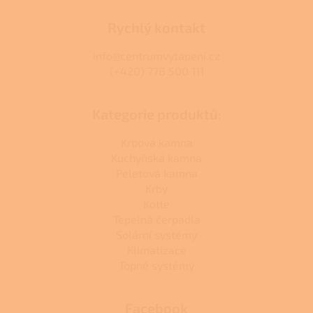
Rychlý kontakt
info@centrumvytapeni.cz
(+420) 778 500 111
Kategorie produktů:
Krbová kamna
Kuchyňská kamna
Peletová kamna
Krby
Kotle
Tepelná čerpadla
Solární systémy
Klimatizace
Topné systémy
Facebook