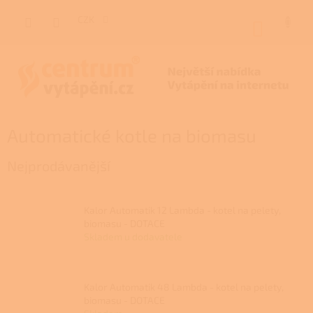
Přejít
na
CZK
NÁKUP
obsah
KOŠÍK
Automatické kotle na biomasu
Nejprodávanější
Kalor Automatik 12 Lambda - kotel na pelety,
biomasu - DOTACE
Skladem u dodavatele
Kalor Automatik 48 Lambda - kotel na pelety,
biomasu - DOTACE