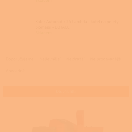
Skladem
Kalor Automatik 24 Lambda - kotel na pelety,
biomasu - DOTACE
Skladem
Ř
a
Doporučujeme
Nejlevnější
Nejdražší
Nejprodávanější
z
e
Abecedně
n
í
p
Otevřít filtr
r
o
V
d
ý
u
p
k
i
t
s