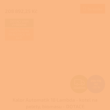
M
Do košíku
208 892,25 Kč
A
DOTACI VÁM
VYŘÍDÍME
ZAJIŠŤUJEME
REALIZACE NA
KLÍČ
Z
299 778
Kč
–25 %
ZDARMA
D
Kalor Automatik 18 Lambda - kotel na
A
pelety, biomasu - DOTACE