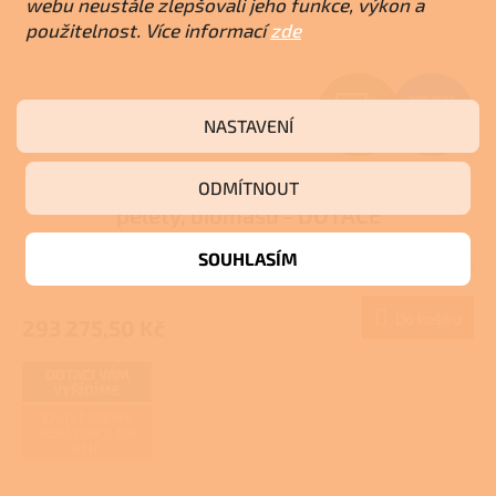
webu neustále zlepšovali jeho funkce, výkon a
použitelnost. Více informací
zde
Z
391 034
Kč
NASTAVENÍ
–25 %
ZDARMA
D
Kalor Automatik 48 Lambda - kotel na
A
ODMÍTNOUT
pelety, biomasu - DOTACE
R
SOUHLASÍM
Skladem
M
Do košíku
293 275,50 Kč
A
DOTACI VÁM
VYŘÍDÍME
ZAJIŠŤUJEME
REALIZACE NA
KLÍČ