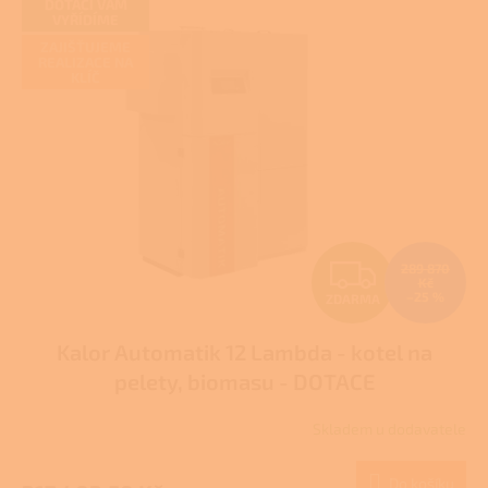
DOTACI VÁM
VYŘÍDÍME
ZAJIŠŤUJEME
REALIZACE NA
KLÍČ
Z
289 870
Kč
–25 %
ZDARMA
D
Kalor Automatik 12 Lambda - kotel na
A
pelety, biomasu - DOTACE
R
Skladem u dodavatele
M
Do košíku