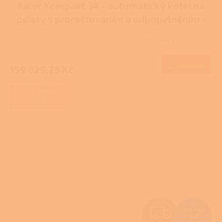
Kalor Kompakt 34 - automatický kotel na
A
pelety s proroštováním a odpopelněním -
R
DOTACE NZÚ/NZÚ LIGHT
Skladem u dodavatele
M
Do košíku
159 029,25 Kč
A
ZAJIŠŤUJEME
REALIZACE NA
KLÍČ
Z
277 468
Kč