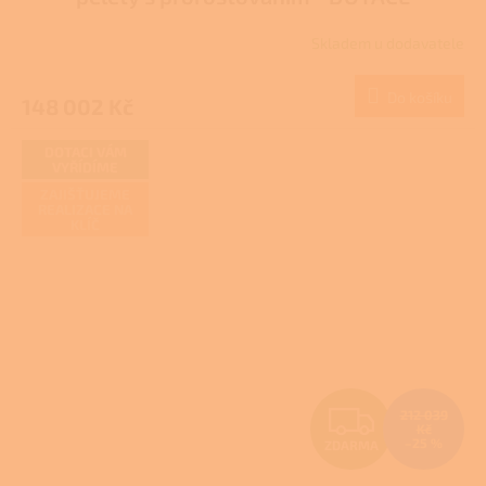
R
Skladem u dodavatele
M
Do košíku
148 002 Kč
A
DOTACI VÁM
VYŘÍDÍME
ZAJIŠŤUJEME
REALIZACE NA
KLÍČ
Z
212 039
Kč
–25 %
ZDARMA
D