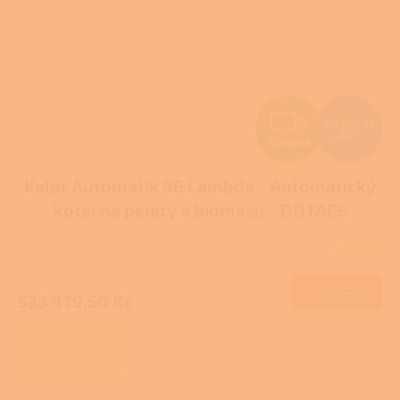
Z
711 306 Kč
–25 %
ZDARMA
D
Kalor Automatik 96 Lambda - Automatický
A
kotel na pelety a biomasu - DOTACE
R
Skladem
M
Do košíku
533 479,50 Kč
A
ZAJIŠŤUJEME
REALIZACE NA
KLÍČ