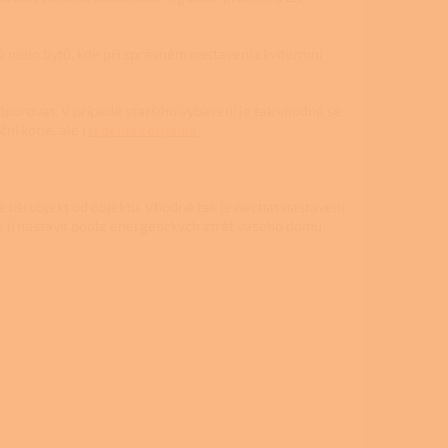
mů nebo bytů, kde při správném nastavení ekvitermní
dporovat. V případě staršího vybavení je tak vhodné se
í kotle, ale i
tepelná čerpadla
.
liší objekt od objektu. Vhodné tak je nechat nastavení
 ji nastavit podle energetických ztrát vašeho domu.