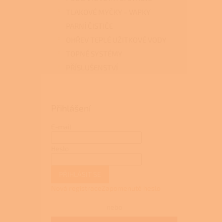
TLAKOVÉ MYČKY - VAPKY
PARNÍ ČISTIČE
OHŘEV TEPLÉ UŽITKOVÉ VODY
TOPNÉ SYSTÉMY
PŘÍSLUŠENSTVÍ
Přihlášení
E-mail
Heslo
PŘIHLÁSIT SE
Nová registrace
Zapomenuté heslo
nebo