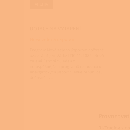
ARCHIV
DOTACE NA VYTÁPĚNÍ
Nová zelená úsporám
Program Nová zelená úsporám dočasně
uzavírá příjem žádostí 10. 11. 2025 Nová
zelená úsporám, jeden z
nejúspěšnějších programů na podporu
energetických úspor v České republice,
dočasně uz...
Z
á
p
a
Provozovat
t
í
RJ-Trading s.r.o