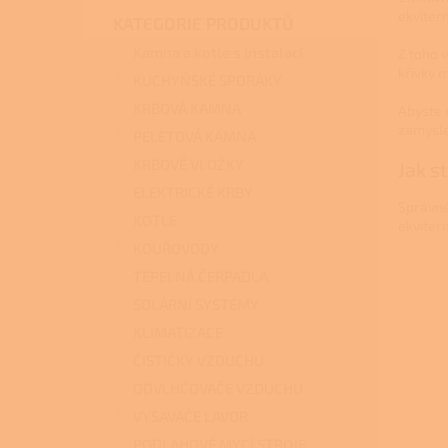
n
ekviterm
KATEGORIE PRODUKTŮ
e
l
Kamna a kotle s instalací
Z toho 
křivky m
KUCHYŇSKÉ SPORÁKY
KRBOVÁ KAMNA
Abyste 
zamysle
PELETOVÁ KAMNA
KRBOVÉ VLOŽKY
Jak s
ELEKTRICKÉ KRBY
Správné
KOTLE
ekviter
KOUŘOVODY
TEPELNÁ ČERPADLA
SOLÁRNÍ SYSTÉMY
KLIMATIZACE
ČISTIČKY VZDUCHU
ODVLHČOVAČE VZDUCHU
VYSAVAČE LAVOR
PODLAHOVÉ MYCÍ STROJE