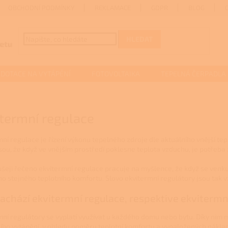
OBCHODNÍ PODMÍNKY
REKLAMACE
GDPR
BLOG
HLEDAT
DOTACE NA VYTÁPĚNÍ
FOTOVOLTAIKA
TEPELNÁ ČERPADLA
termní regulace
mní regulace je řízení výkonu tepelného zdroje dle aktuálního vnější te
sou, že když ve vnějším prostředí poklesne teplota vzduchu, je potřeba
šeji řečeno ekvitermní regulace pracuje na myšlence, že když se venku oc
o stejného teplotního komfortu. Slovo ekvitermní regulátory jsou tak vž
achází ekvitermní regulace, respektive ekvitermn
mní regulátory se vyplatí využívat u každého domu nebo bytu. Díky nim m
ního vytápění, v ohledu poměru teplotní komfortu a vynaložených náklad