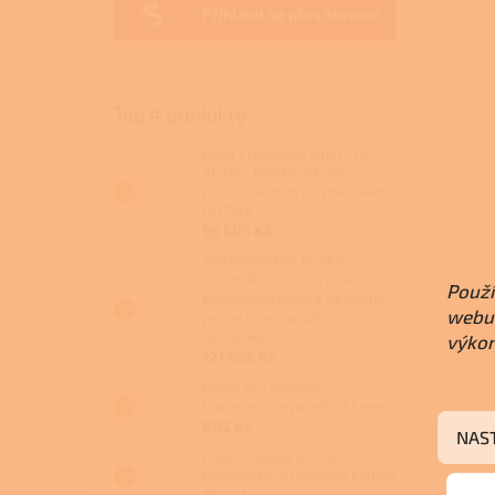
Přihlásit se přes Seznam
Top 4 produkty
Kalor Francesca Idro 17 DD
AUTO - Peletová kamna s
proroštováním a výměníkem
DOTACE
95 505 Kč
THERMOROSSI BOSKY
COUNTRY 30 EVO5 FIORI -
Použí
Kuchyňská kamna na pevná
webu 
paliva s teplovodním
výměníkem
výkon
121 426 Kč
Roura 80/1000mm -
kouřovod pro peletová kamna
882 Kč
NAS
Fixační spona 80 mm -
kouřovod pro peletová kamna