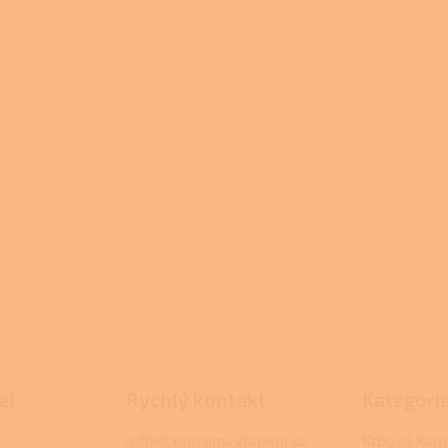
el
Rychlý kontakt
Kategori
.
info@centrumvytapeni.cz
Krbová kam