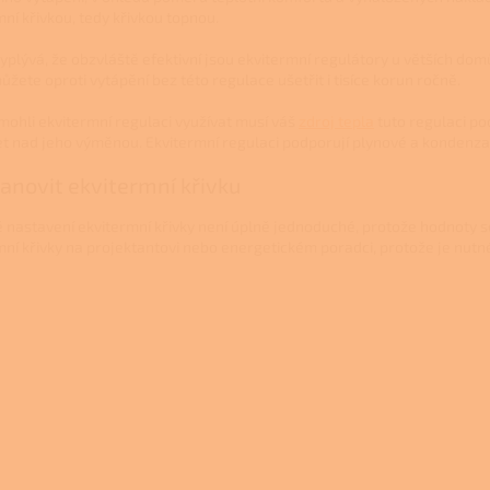
ní křivkou, tedy křivkou topnou.
vyplývá, že obzvláště efektivní jsou ekvitermní regulátory u větších do
ůžete oproti vytápění bez této regulace ušetřit i tisíce korun ročně.
mohli ekvitermní regulaci využívat musí váš
zdroj tepla
tuto regulaci po
t nad jeho výměnou. Ekvitermní regulaci podporují plynové a kondenzačn
tanovit ekvitermní křivku
 nastavení ekvitermní křivky není úplně jednoduché, protože hodnoty se 
mní křivky na projektantovi nebo energetickém poradci, protože je nutné