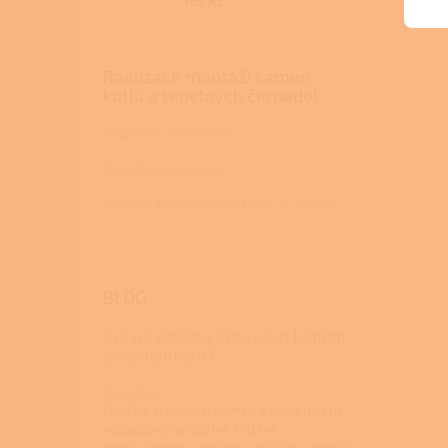
195 Kč
Realizace montáží kamen,
kotlů a tepelných čerpadel
Tepelná čerpadla
Peletová kamna
Krbová kamna na dřevo a pelety
BLOG
Jak na údržbu krbových kamen
s výměníkem?
22.4.2026
Údržba krbových kamen s výměníkem
vyžaduje pravidelné čištění
teplovodního výměníku od sazí, kontrolu