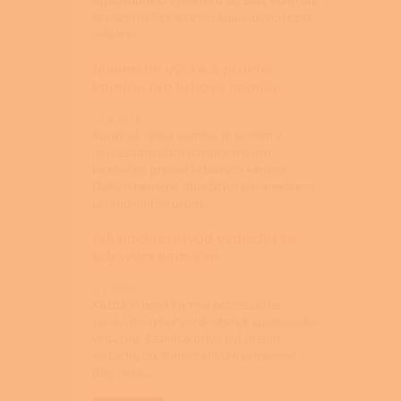
těsnění dvířek a revizi spalinových cest
odborní...
Minimální výška a průměr
komínu pro krbová kamna
22.4.2026
Správná výška komínu je jedním z
nejzásadnějších parametrů pro
bezpečný provoz krbových kamen.
Dalším neméně důležitým parametrem
je jeho vnitřní prům...
Jak udělat přívod vzduchu ke
krbovým kamnům
9.3.2026
Každá krbová kamna potřebují ke
správnému hoření dostatek spalovacího
vzduchu. Zatímco dříve byl přísun
vzduchu do domů zajištěn přirozeně –
díky netě...