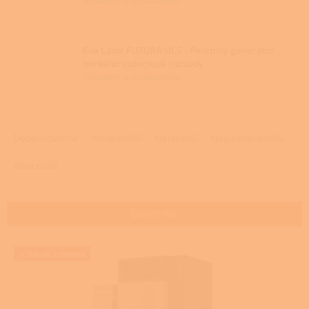
Skladem u dodavatele
Eva Calor FUTURA 18,5 - Peletový generátor
horkého vzduchu,4 rozvody
Skladem u dodavatele
Ř
a
Doporučujeme
Nejlevnější
Nejdražší
Nejprodávanější
z
e
Abecedně
n
í
p
Otevřít filtr
r
o
V
+ Dárek zdarma
d
ý
u
p
k
i
t
s