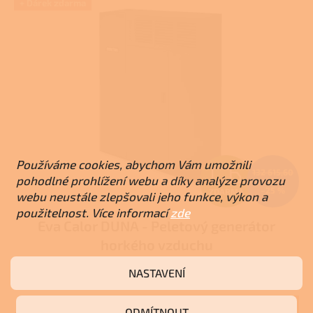
+ Dárek zdarma
Používáme cookies, abychom Vám umožnili
Z
132 615,60
pohodlné prohlížení webu a díky analýze provozu
Kč
–25 %
ZDARMA
webu neustále zlepšovali jeho funkce, výkon a
D
použitelnost. Více informací
zde
Eva Calor DUNA - Peletový generátor
A
horkého vzduchu
R
NASTAVENÍ
Skladem u dodavatele
M
Do košíku
ODMÍTNOUT