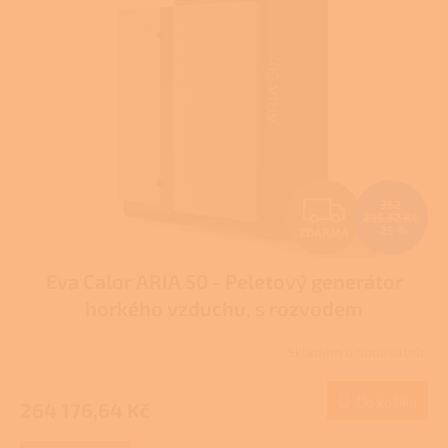
Z
352
235,52 Kč
–25 %
ZDARMA
D
Eva Calor ARIA 50 - Peletový generátor
A
horkého vzduchu, s rozvodem
R
Skladem u dodavatele
M
Do košíku
264 176,64 Kč
A