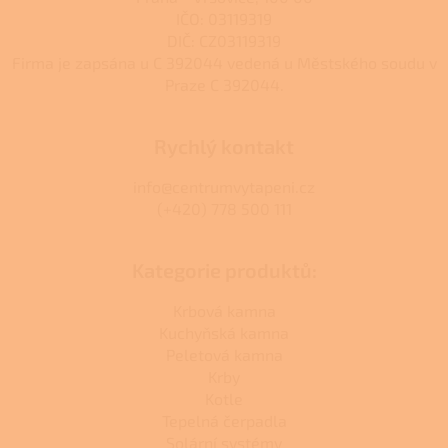
s
IČO: 03119319
u
DIČ: CZ03119319
Firma je zapsána u C 392044 vedená u Městského soudu v
Praze C 392044.
Rychlý kontakt
info@centrumvytapeni.cz
(+420) 778 500 111
Kategorie produktů:
Krbová kamna
Kuchyňská kamna
Peletová kamna
Krby
Kotle
Tepelná čerpadla
Solární systémy