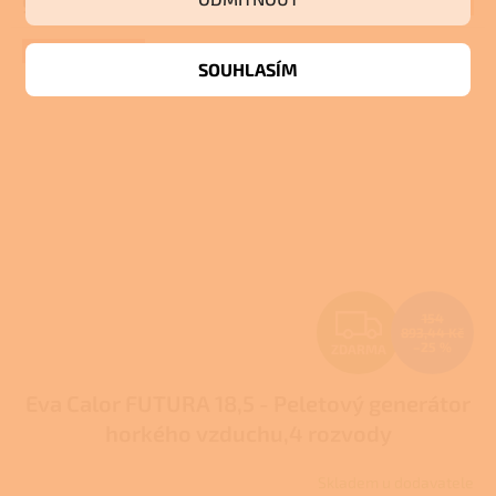
99 461,70 Kč
A
+ Dárek zdarma
SOUHLASÍM
Z
154
893,44 Kč
–25 %
ZDARMA
D
Eva Calor FUTURA 18,5 - Peletový generátor
A
horkého vzduchu,4 rozvody
R
Skladem u dodavatele