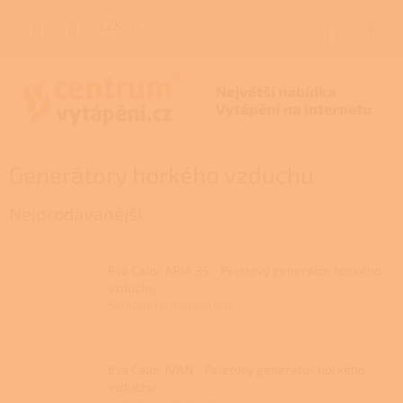
Přejít
na
CZK
NÁKUP
obsah
KOŠÍK
Generátory horkého vzduchu
Nejprodávanější
Eva Calor ARIA 35 - Peletový generátor horkého
vzduchu
Skladem u dodavatele
Eva Calor IVAN - Peletový generátor horkého
vzduchu