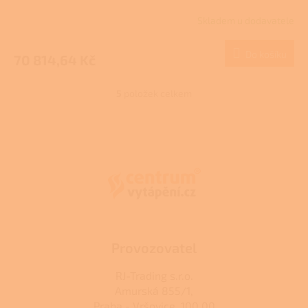
R
Skladem u dodavatele
M
Do košíku
70 814,64 Kč
A
5
položek celkem
O
v
l
Z
á
á
d
p
a
a
c
t
í
í
p
r
v
k
Provozovatel
y
v
RJ-Trading s.r.o.
ý
Amurská 855/1,
p
Praha - Vršovice, 100 00
i