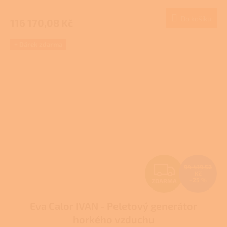
M
Do košíku
116 170,08 Kč
A
+ Dárek zdarma
Z
94 419,52
Kč
–25 %
ZDARMA
D
Eva Calor IVAN - Peletový generátor
A
horkého vzduchu