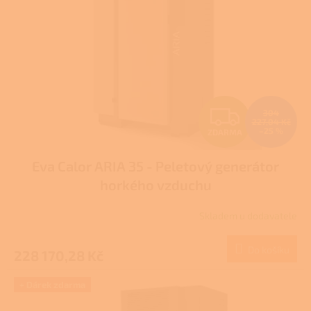
ů
p
r
o
d
u
k
t
Z
304
ů
227,04 Kč
–25 %
ZDARMA
D
Eva Calor ARIA 35 - Peletový generátor
A
horkého vzduchu
R
Skladem u dodavatele
M
Do košíku
228 170,28 Kč
A
+ Dárek zdarma