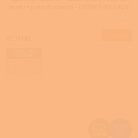
A
pelety s proroštováním - DOTACE NZÚ/NZÚ
R
LIGHT
Skladem
M
Do košíku
87 711 Kč
A
DOTACI VÁM
VYŘÍDÍME
ZAJIŠŤUJEME
REALIZACE NA
KLÍČ
Z
148 432
Kč
–25 %
ZDARMA