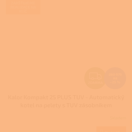
ZAJIŠŤUJEME
REALIZACE NA
KLÍČ
Z
263 979
Kč
–25 %
ZDARMA
D
Kalor Kompakt 25 PLUS TUV - Automatický
A
kotel na pelety s TUV zásobníkem
R
Skladem
M