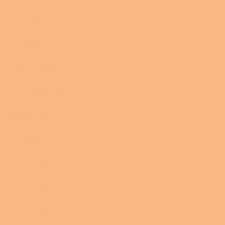
25 - 27kW
0
12 - 32 kW
0
20,1 - 44,1 kW
0
4,2 - 18,5 kW
0
104 kW
1
4,1 - 11 kW
0
8,8 -34,0 kW
0
8,8 -24 kW
0
4,6 - 17,5 kW
0