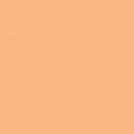
Biomasa
0
Výrobce
Atmos
67
ATTACK
17
BENEKOV
7
Blaze Harmony
6
BRÖTJE
16
BUDERUS
9