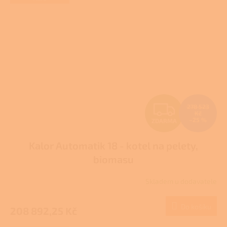
hvězdiček.
Z
278 523
Kč
–25 %
ZDARMA
D
Kalor Automatik 18 - kotel na pelety,
A
biomasu
R
Skladem u dodavatele
M
Do košíku
208 892,25 Kč
A