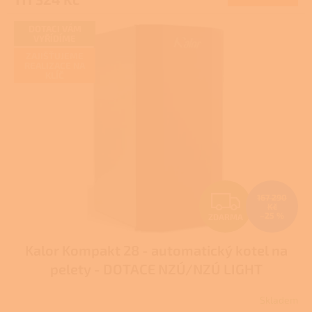
A
DOTACI VÁM
VYŘÍDÍME
ZAJIŠŤUJEME
REALIZACE NA
KLÍČ
Z
167 290
Kč
–25 %
ZDARMA
D
Kalor Kompakt 28 - automatický kotel na
A
pelety - DOTACE NZÚ/NZÚ LIGHT
R
Skladem
Průměrné