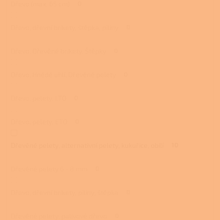
Dřevo (max. 65 cm)
0
Dřevo, dřevní brikety, štěpka, piliny
0
Dřevo, Dřevěné brikety, Štěpky
0
Dřevo, Hnědé uhlí, Dřevěné pelety
0
Dřevo, pelety, LTO
0
Dřevo, pelety, ETO
0
Dřevěné pelety, alternativní pelety, kukuřice, obilí
10
Dřevěné pelety 6 - 8 mm
0
Dřevo, dřevní brikety, piliny, štěpka
0
Dřevěné pelety, palivové dřevo
0