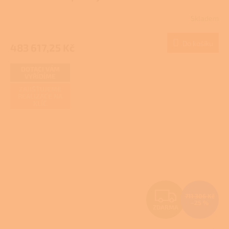
R
NZÚ/NZÚ LIGHT
Skladem
M
Do košíku
483 617,25 Kč
A
DOTACI VÁM
VYŘÍDÍME
ZAJIŠŤUJEME
REALIZACE NA
KLÍČ
Z
711 306 Kč
–25 %
ZDARMA
D