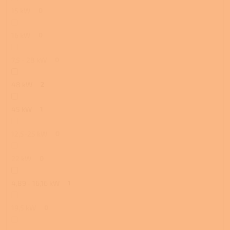
15 kW
0
16 kW
0
7,5 - 28 kW
0
48 kW
2
45 kW
1
12,5-25 kW
0
22 kW
0
4,89 - 16,16 kW
1
19,5 kW
0