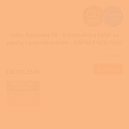
Z
184 231 Kč
–25 %
ZDARMA
D
Kalor Kompakt 28 - automatický kotel na
A
pelety s proroštováním - DOTACE NZÚ/NZÚ
R
LIGHT
Skladem
M
Do košíku
138 173,25 Kč
A
DOTACI VÁM
VYŘÍDÍME
ZAJIŠŤUJEME
REALIZACE NA
KLÍČ