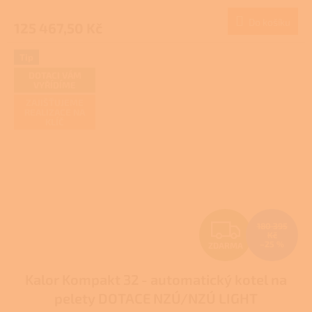
M
hodnocení
produktu
Do košíku
125 467,50 Kč
A
je
3,4
z
Tip
5
DOTACI VÁM
hvězdiček.
VYŘÍDÍME
ZAJIŠŤUJEME
REALIZACE NA
KLÍČ
Z
180 395
Kč
–25 %
ZDARMA
D
Kalor Kompakt 32 - automatický kotel na
A
pelety DOTACE NZÚ/NZÚ LIGHT