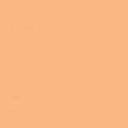
33,3 kW
0
5,86 - 19 kW
2
5,86 - 23,79 kW
3
27 kW
0
7 -14 kW
0
4,63 - 16,11 kW
1
9,2 - 32 kW
1
74,1 kW
1
31 kW
1
4,2 - 15,4 kW
0