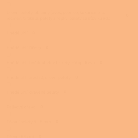
Dřevní pelety, obilniny (oves, pšenice, kukuřice, žito,
0
ječmen, tritikále, pelety z řepky, pelety ze šťovíku ad.)
Hnědé uhlí
0
Hnědé uhlí, Dřevo
0
Hnědé uhlí, hnědouhelné brikety, zátop dřevo
0
Hnědé uhlí ořech 2, dřevní pelety
0
Hnědé uhlí, dřevěné pelety
0
Palivové dřevo
0
Dřevní pelety 6 - 8 mm
0
Dřevo (65 cm)
0