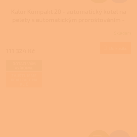
D
Kalor Kompakt 20 - automatický kotel na
A
pelety s automatickým proroštováním -
R
DOTACE NZÚ/NZÚ LIGHT
Skladem
Průměrné
M
hodnocení
produktu
Do košíku
111 324 Kč
A
je
5,0
z
DOTACI VÁM
VYŘÍDÍME
5
hvězdiček.
ZAJIŠŤUJEME
REALIZACE NA
KLÍČ