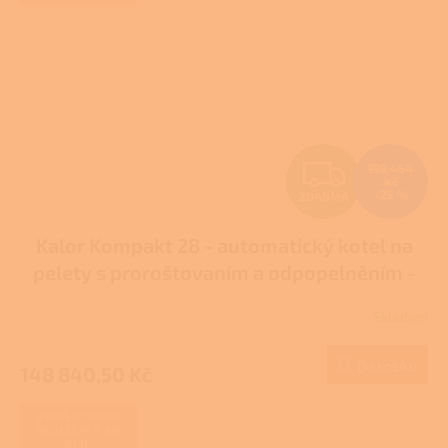
Z
198 454
Kč
–25 %
ZDARMA
D
Kalor Kompakt 28 - automatický kotel na
A
pelety s proroštovaním a odpopelněním -
R
DOTACE NZÚ/NZÚ LIGHT
Skladem
Průměrné
M
hodnocení
produktu
Do košíku
148 840,50 Kč
A
je
5,0
z
ZAJIŠŤUJEME
REALIZACE NA
5
KLÍČ