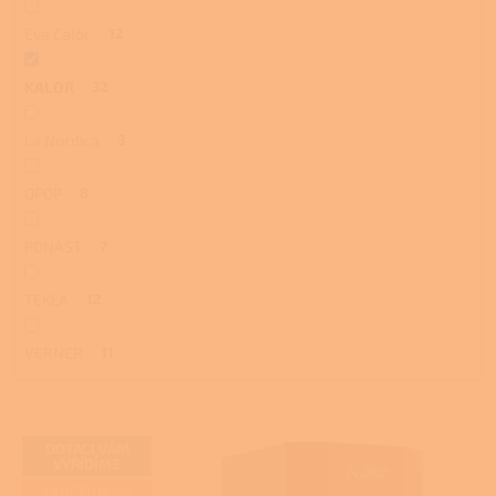
Eva Calòr
12
KALOR
32
La Nordica
3
OPOP
8
PONAST
7
TEKLA
12
VERNER
11
V
DOTACI VÁM
ý
VYŘÍDÍME
p
ZAJIŠŤUJEME