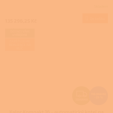
R
Skladem
M
Do košíku
135 296,25 Kč
A
DOTACI VÁM
VYŘÍDÍME
ZAJIŠŤUJEME
REALIZACE NA
KLÍČ
Z
116 948 Kč
–25 %
ZDARMA
D
Kalor Kompakt 16 - automatický kotel na