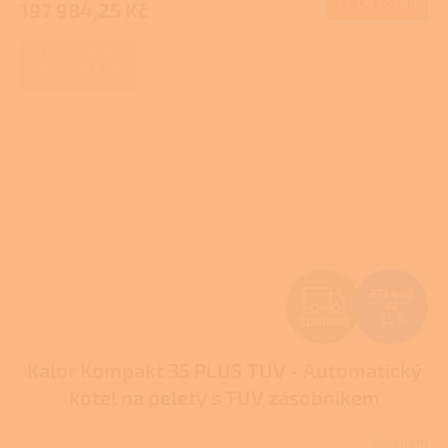
Do košíku
197 984,25 Kč
A
ZAJIŠŤUJEME
REALIZACE NA
KLÍČ
Z
277 468
Kč
–25 %
ZDARMA
D
Kalor Kompakt 35 PLUS TUV - Automatický
A
kotel na pelety s TUV zásobníkem
R
Skladem