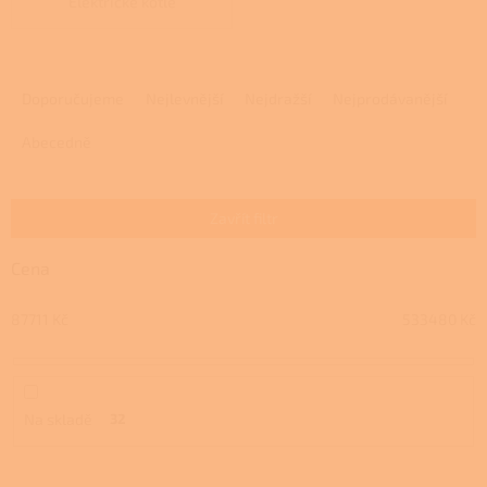
Elektrické kotle
Ř
a
Doporučujeme
Nejlevnější
Nejdražší
Nejprodávanější
z
e
Abecedně
n
í
p
Zavřít filtr
r
o
Cena
d
u
87711
Kč
533480
Kč
k
t
ů
Na skladě
32