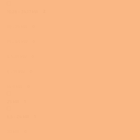
10,26 - 34,17 kW
2
10 - 25 kW
0
15 - 49 kW
0
4,5-15 kW
0
6 - 15 kW
0
14,9 kW
0
25 kW
1
6,5 - 24 kW
1
30 kW
0