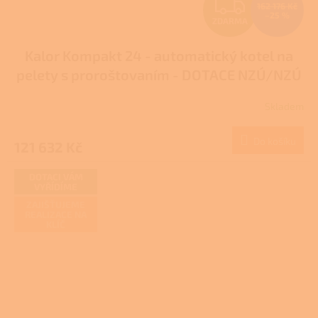
Z
162 176 Kč
–25 %
ZDARMA
D
Kalor Kompakt 24 - automatický kotel na
A
pelety s proroštovaním - DOTACE NZÚ/NZÚ
R
LIGHT
Skladem
M
Do košíku
121 632 Kč
A
DOTACI VÁM
VYŘÍDÍME
ZAJIŠŤUJEME
REALIZACE NA
KLÍČ