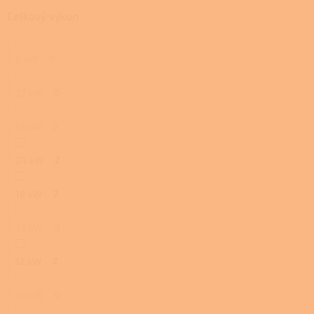
Celkový výkon
8 kW
0
32 kW
0
13 kW
0
24 kW
2
18 kW
2
35 kW
0
12 kW
2
20 kW
0