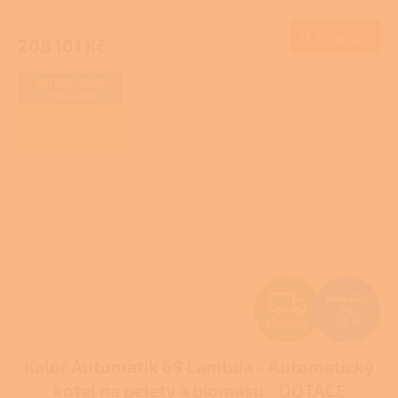
M
Do košíku
208 101 Kč
A
DOTACI VÁM
VYŘÍDÍME
ZAJIŠŤUJEME
REALIZACE NA
KLÍČ
Z
644 823
Kč
–25 %
ZDARMA
D
Kalor Automatik 69 Lambda - Automatický
A
kotel na pelety a biomasu - DOTACE