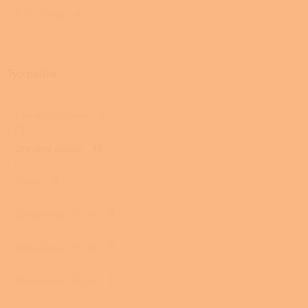
5,2 - 23 kW
0
Typ paliva
Černé uhlí, dřevo
0
Dřevěné pelety
13
Dřevo
0
Dřevo (max. 55 cm)
0
Dřevo (max. 25 cm)
0
Dřevo (max. 35 cm)
0