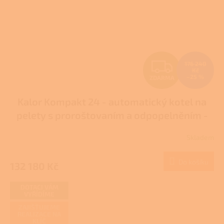
Z
176 240
Kč
–25 %
ZDARMA
D
Kalor Kompakt 24 - automatický kotel na
A
pelety s proroštovaním a odpopelněním -
R
DOTACE NZÚ/NZÚ LIGHT
Skladem
M
Do košíku
132 180 Kč
A
DOTACI VÁM
VYŘÍDÍME
ZAJIŠŤUJEME
REALIZACE NA
KLÍČ