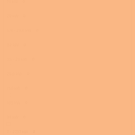
19 kW
0
29 kW
0
4,9 - 29,6 kW
0
82 kW
0
7,5 - 25 kW
0
29,8 kW
0
150 kW
0
105 kW
0
99 kW
0
7 - 27,17 kW
2