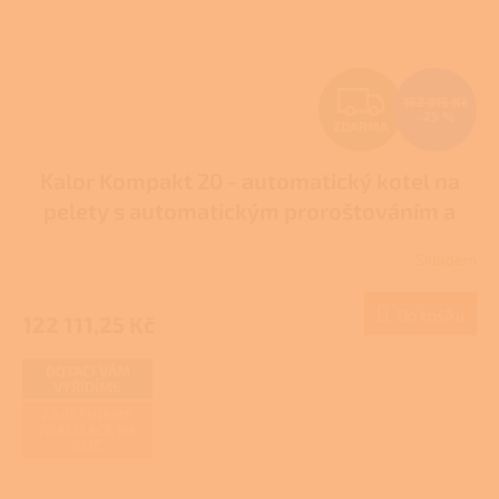
Z
162 815 Kč
–25 %
ZDARMA
D
Kalor Kompakt 20 - automatický kotel na
A
pelety s automatickým proroštováním a
R
odpopelněním - DOTACE NZÚ/NZÚ LIGHT
Skladem
M
Do košíku
122 111,25 Kč
A
DOTACI VÁM
VYŘÍDÍME
ZAJIŠŤUJEME
REALIZACE NA
KLÍČ