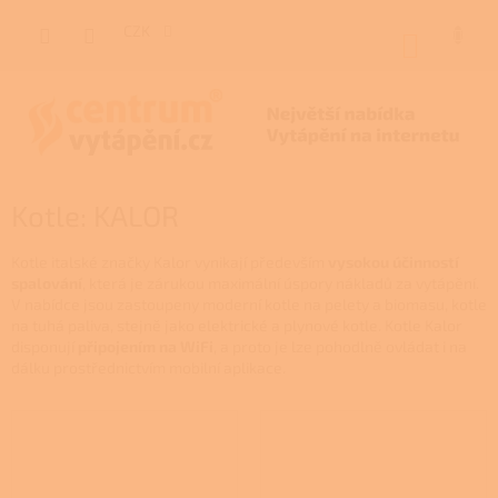
Přejít
na
CZK
NÁKUP
obsah
KOŠÍK
Kotle: KALOR
Kotle italské značky Kalor vynikají především
vysokou účinností
spalování
, která je zárukou maximální úspory nákladů za vytápění.
V nabídce jsou zastoupeny moderní kotle na pelety a biomasu, kotle
na tuhá paliva, stejně jako elektrické a plynové kotle. Kotle Kalor
disponují
připojením na WiFi
, a proto je lze pohodlně ovládat i na
dálku prostřednictvím mobilní aplikace.