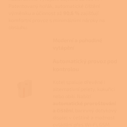
Patentovaný hořák, automatické čištění
výměníku a účinnost až
90,6 %
zajišťují
komfortní provoz s minimálními nároky na
obsluhu.
Moderní a pohodlné
vytápění
Automatický provoz pod
kontrolou
Kotel spaluje dřevěné i
alternativní pelety, kukuřici
nebo obilí. Nabízí
automatické proroštování
a čištění
, barevný dotykový
displej v češtině a možnost
ovládání přes Wi-Fi, GSM