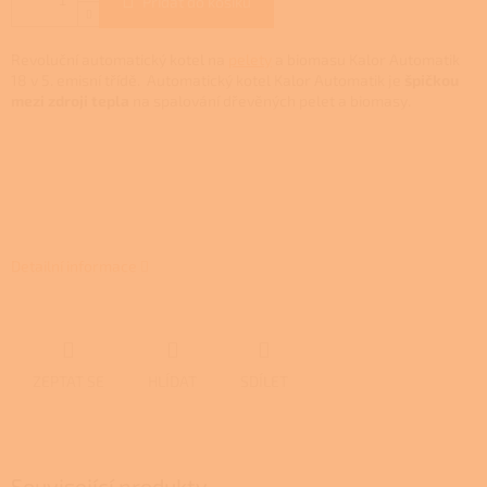
Přidat do košíku
Revoluční automatický kotel na
pelety
a biomasu Kalor Automatik
18 v 5. emisní třídě. Automatický kotel Kalor Automatik je
špičkou
mezi zdroji tepla
na spalování dřevěných pelet a biomasy.
Detailní informace
ZEPTAT SE
HLÍDAT
SDÍLET
Související produkty