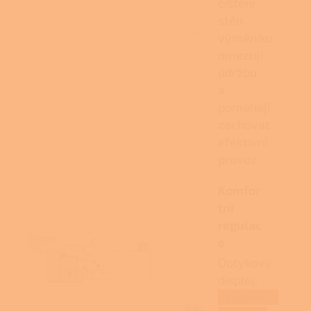
čištění
stěn
výměníku
omezují
údržbu
a
pomáhají
zachovat
efektivní
provoz.
Komfor
tní
regulac
e
Dotykový
displej,
ekvitermní