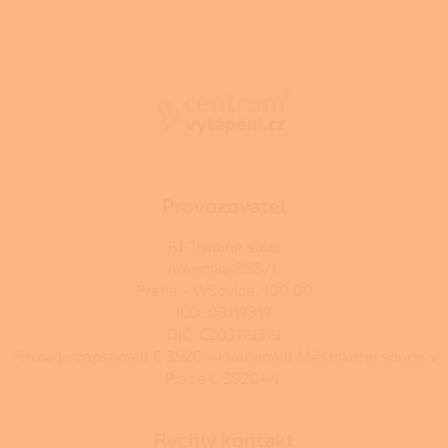
Z
á
p
a
t
í
Provozovatel
RJ-Trading s.r.o.
Amurská 855/1,
Praha - Vršovice, 100 00
IČO: 03119319
DIČ: CZ03119319
Firma je zapsána u C 392044 vedená u Městského soudu v
Praze C 392044.
Rychlý kontakt