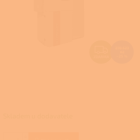
Z
278 523
Kč
–25 %
ZDARMA
D
A
R
M
A
Skladem u dodavatele