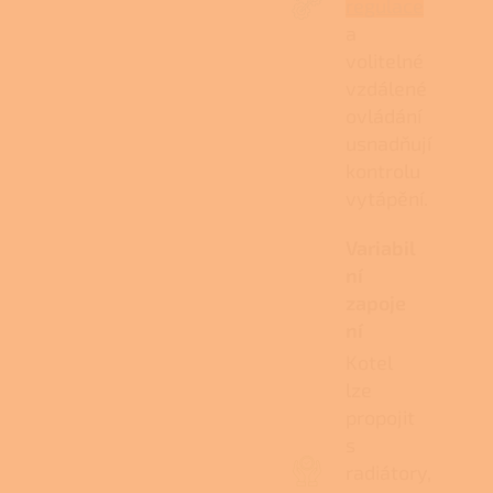
regulace
a
volitelné
vzdálené
ovládání
usnadňují
kontrolu
vytápění.
Variabil
ní
zapoje
ní
Kotel
lze
propojit
s
radiátory,