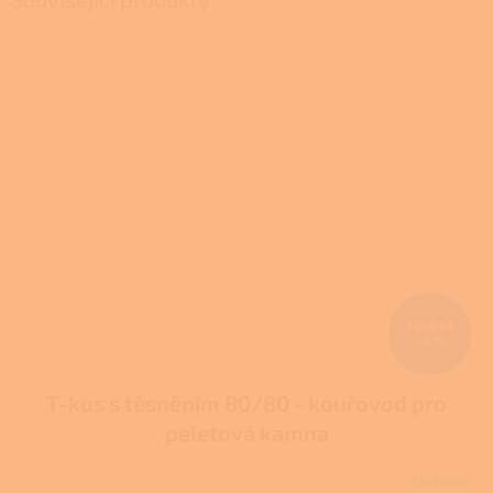
1 158 Kč
–8 %
T-kus s těsněním 80/80 - kouřovod pro
peletová kamna
Skladem
Průměrné