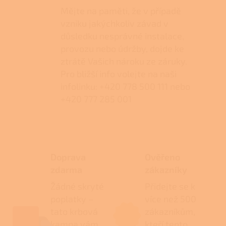
Mějte na paměti, že v případě
vzniku jakýchkoliv závad v
důsledku nesprávné instalace,
provozu nebo údržby, dojde ke
ztrátě Vašich nároku ze záruky.
Pro bližší info volejte na naši
infolinku: +420 778 500 111 nebo
+420 777 285 001
Doprava
Ověřeno
zdarma
zákazníky
Žádné skryté
Přidejte se k
poplatky –
více než 500
tato krbová
zákazníkům,
kamna vám
kteří tento