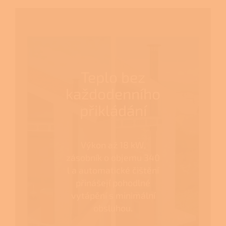
Teplo bez
každodenního
přikládání
Výkon až 18 kW,
zásobník o objemu 340
l a automatické čištění
přinášejí pohodlné
vytápění s minimální
obsluhou.