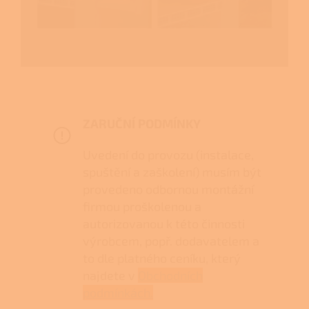
ZARUČNÍ PODMÍNKY
Uvedení do provozu (instalace,
spuštění a zaškolení) musím být
provedeno odbornou montážní
firmou proškolenou a
autorizovanou k této činnosti
výrobcem, popř. dodavatelem a
to dle platného ceníku, který
najdete v
Obchodních
podmínkách.