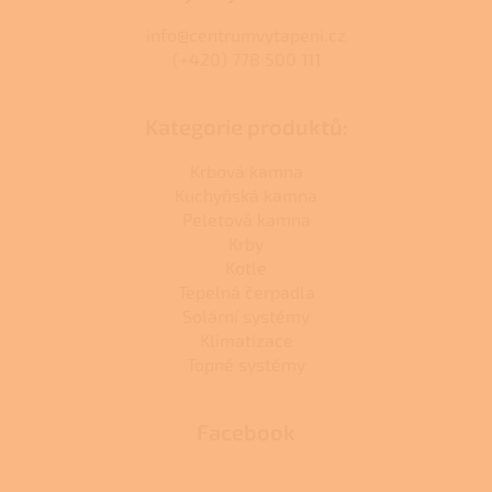
info@centrumvytapeni.cz
(+420) 778 500 111
Kategorie produktů:
Krbová kamna
Kuchyňská kamna
Peletová kamna
Krby
Kotle
Tepelná čerpadla
Solární systémy
Klimatizace
Topné systémy
Facebook