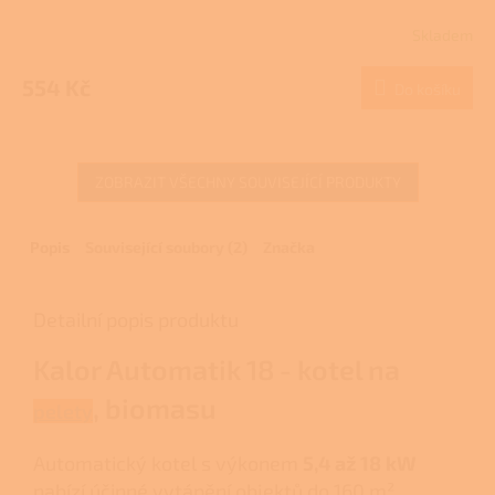
Skladem
554 Kč
Do košíku
ZOBRAZIT VŠECHNY SOUVISEJÍCÍ PRODUKTY
Popis
Související soubory (2)
Značka
Detailní popis produktu
Kalor Automatik 18 - kotel na
, biomasu
pelety
Automatický kotel s výkonem
5,4 až 18 kW
nabízí účinné vytápění objektů do 160 m².