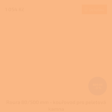
hodnocení
produktu
1 054 Kč
Do košíku
je
3,7
z
5
hvězdiček.
609 Kč
–9 %
Roura 80/500 mm - kouřovod pro peletová
kamna