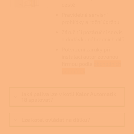
cestě
Pravidelné servisní
prohlídky a roční údržbu
Záruční i pozáruční servis
a dodávku náhradních dílů
Potvrzení záruky při
instalaci autorizovanou
firmou podle
obchodních
podmínek
Jaká paliva lze v kotli Kalor Automatik
18 spalovat?
Lze kotel ovládat na dálku?