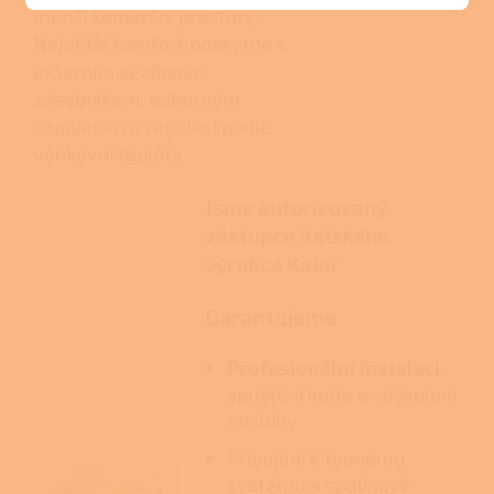
menší komerční prostory.
Největší komfort poskytne s
externím sezónním
zásobníkem, odborným
zapojením a regulací podle
venkovní teploty.
Jsme autorizovaný
zástupce italského
výrobce Kalor
Garantujeme
Profesionální instalaci
,
spuštění kotle a zaškolení
obsluhy
Připojení k topnému
systému a spalinové