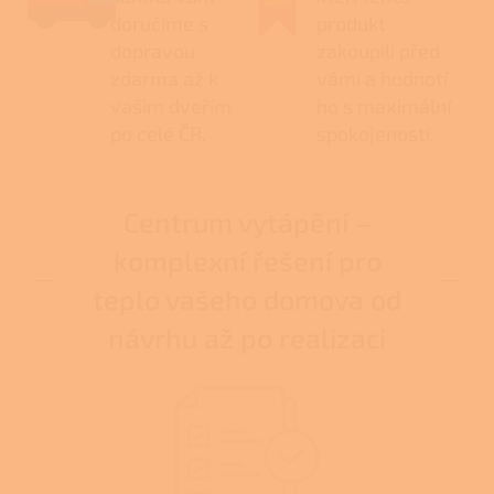
doručíme s
produkt
dopravou
zakoupili před
zdarma až k
vámi a hodnotí
vašim dveřím
ho s maximální
po celé ČR.
spokojeností.
Centrum vytápění –
komplexní řešení pro
teplo vašeho domova od
návrhu až po realizaci