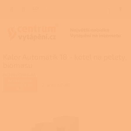
Přejít
na
CZK
NÁKUP
obsah
KOŠÍK
Kalor Automatik 18 - kotel na pelety,
biomasu
AUTOMATIK18-KA
ZAJIŠŤUJEME
Značka:
KALOR
REALIZACE NA
KLÍČ