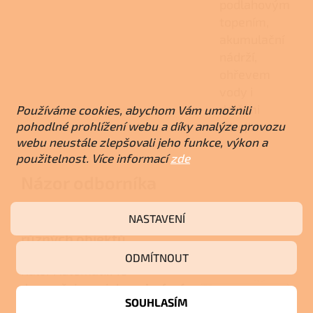
podlahovým
topením,
akumulační
nádrží,
ohřevem
vody i
dalšími
Používáme cookies, abychom Vám umožnili
pohodlné prohlížení webu a díky analýze provozu
zdroji.
webu neustále zlepšovali jeho funkce, výkon a
použitelnost. Více informací
zde
Názor odborníka
Pro komfortní vytápění
NASTAVENÍ
různých objektů
ODMÍTNOUT
Kalor Automatik 18
doporučujeme jako
primární
SOUHLASÍM
zdroj tepla
pro rodinné domy i