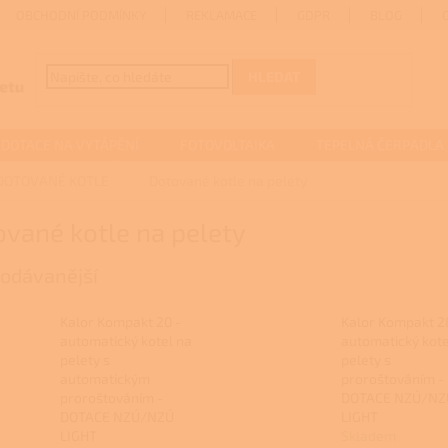
OBCHODNÍ PODMÍNKY
REKLAMACE
GDPR
BLOG
HLEDAT
DOTACE NA VYTÁPĚNÍ
FOTOVOLTAIKA
TEPELNÁ ČERPADLA
DOTOVANÉ KOTLE
Dotované kotle na pelety
vané kotle na pelety
odávanější
Kalor Kompakt 20 -
Kalor Kompakt 2
automatický kotel na
automatický kote
pelety s
pelety s
automatickým
proroštováním -
proroštováním -
DOTACE NZÚ/NZ
DOTACE NZÚ/NZÚ
LIGHT
LIGHT
Skladem