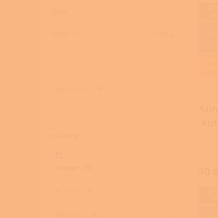
DO
Cena
V
D
ZD
55825
Kč
126561
Kč
ZAJ
REA
Na skladě
20
Atm
kot
Výrobce
Atmos
20
60 
ATTACK
1
DO
V
D
BENEKOV
3