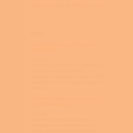
Krbová kamna na dřevo a pelety
BLOG
Jak na údržbu krbových kamen s
výměníkem?
22.4.2026
Údržba krbových kamen s výměníkem
vyžaduje pravidelné čištění
teplovodního výměníku od sazí, kontrolu
těsnění dvířek a revizi spalinových cest
odborní...
Minimální výška a průměr komínu
pro krbová kamna
22.4.2026
Správná výška komínu je jedním z
nejzásadnějších parametrů pro
bezpečný provoz krbových kamen.