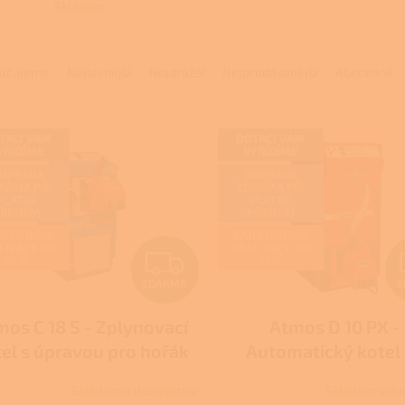
Skladem
učujeme
Nejlevnější
Nejdražší
Nejprodávanější
Abecedně
TACI VÁM
DOTACI VÁM
YŘÍDÍME
VYŘÍDÍME
OPRAVA
DOPRAVA
ARMA PŘI
ZDARMA PŘI
PLATBĚ
PLATBĚ
PŘEDEM
PŘEDEM
IŠŤUJEME
ZAJIŠŤUJEME
LIZACE NA
REALIZACE NA
Z
KLÍČ
KLÍČ
ZDARMA
Z
D
mos C 18 S - Zplynovací
Atmos D 10 PX -
A
el s úpravou pro hořák
Automatický kotel
R
na pelety - DOTACE
pelety - DOTACE N
Skladem u dodavatele
Skladem u do
Průměrné
NZÚ/NZÚ LIGHT
zelená úsporám, Kotl