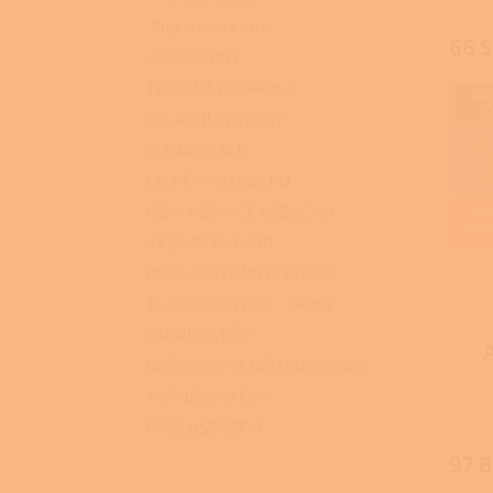
Elektrické kotle
66 5
KOUŘOVODY
TEPELNÁ ČERPADLA
DO
V
SOLÁRNÍ SYSTÉMY
D
KLIMATIZACE
ZD
ČISTIČKY VZDUCHU
ODVLHČOVAČE VZDUCHU
ZAJ
REA
VYSAVAČE LAVOR
PODLAHOVÉ MYCÍ STROJE
TLAKOVÉ MYČKY - VAPKY
PARNÍ ČISTIČE
OHŘEV TEPLÉ UŽITKOVÉ VODY
p
TOPNÉ SYSTÉMY
zel
PŘÍSLUŠENSTVÍ
97 