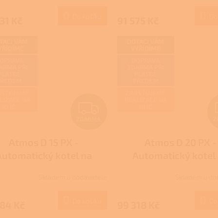
M
hodnocení
dotace
produktu
Do košíku
Do
31 Kč
91 575 Kč
A
je
3,4
z
TACI VÁM
DOTACI VÁM
YŘÍDÍME
VYŘÍDÍME
5
hvězdiček.
OPRAVA
DOPRAVA
ARMA PŘI
ZDARMA PŘI
PLATBĚ
PLATBĚ
PŘEDEM
PŘEDEM
IŠŤUJEME
ZAJIŠŤUJEME
LIZACE NA
REALIZACE NA
Z
KLÍČ
KLÍČ
ZDARMA
Z
D
Atmos D 15 PX -
Atmos D 20 PX -
A
Automatický kotel na
Automatický kotel
R
elety - DOTACE Nová
pelety - DOTACE N
Skladem u dodavatele
Skladem u do
Průměrné
ená úsporám, Kotlíkové
zelená úsporám, Kotl
M
hodnocení
dotace
dotace
produktu
Do košíku
Do
884 Kč
99 318 Kč
A
je
2,0