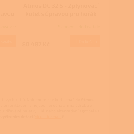
-
Atmos DC 32 S - Zplynovací
ravou
kotel s úpravou pro hořák
y -
na pelety -DOTACE
davatele
Skladem u dodavatele
NZÚ/NZÚ LIGHT
 košíku
Do košíku
80 487 Kč
tových kotlů. Naleznete zde kotle značek:
Atmos,
u při přikládání a nejsou náročné ani na údržbu a
ou: dřevěné peletky, uhlí nebo alternativní agropaliva.
vyřízením dotací
(
více informací
)!