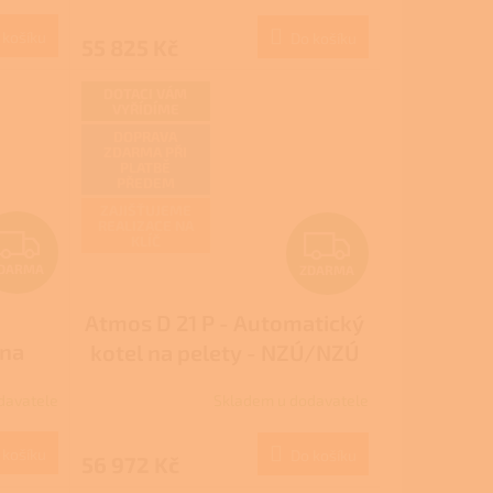
M
M
 košíku
Do košíku
55 825 Kč
A
A
DOTACI VÁM
VYŘÍDÍME
DOPRAVA
ZDARMA PŘI
PLATBĚ
PŘEDEM
ZAJIŠŤUJEME
REALIZACE NA
Z
Z
KLÍČ
DARMA
ZDARMA
D
D
Atmos D 21 P - Automatický
A
A
 na
kotel na pelety - NZÚ/NZÚ
R
R
ová
LIGHT
davatele
Skladem u dodavatele
íkové
M
M
 košíku
Do košíku
56 972 Kč
A
A