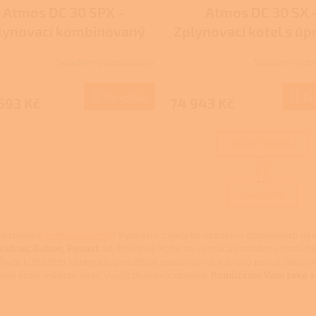
Atmos DC 30 SPX -
Atmos DC 30 SX 
lynovací kombinovaný
Zplynovací kotel s úp
tel - DOTACE NZÚ/NZÚ
pro hořák na pelet
Skladem u dodavatele
Skladem u do
LIGHT
DOTACE NZÚ
Do košíku
Do
693 Kč
74 943 Kč
NAČÍST DALŠÍ 2
S
1
2
O
t
r
v
NAHORU
á
l
n
á
k
d
o
 dotovaný
kotel na pelety
? Vybírejte z našeho seznamu dotovaných pele
a
v
Viadrus, Dakon, Ponast
ad. Peletové kotle se vyznačují snadnou obsluho
c
á
 Řada kotlů této kategorie umožňuje spalování více druhů paliva, jako js
í
n
ané kotle můžete navíc využít dopravu zdarma.
Pomůžeme Vám také s 
p
í
r
v