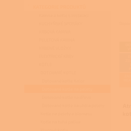
n
KATEGORIE PRODUKTŮ
e
l
Kamna a kotle s instalací
Ř
a
KUCHYŇSKÉ SPORÁKY
Dopor
z
KRBOVÁ KAMNA
e
PELETOVÁ KAMNA
V
n
DO
ý
í
KRBOVÉ VLOŽKY
V
p
p
ELEKTRICKÉ KRBY
D
i
r
ZD
KOTLE
s
o
DOTOVANÉ KOTLE
p
d
ZAJ
r
u
REA
Dotované kotle Kalor
o
k
Dotované kotle na pelety
d
t
Dotované kotle na dřevo
u
ů
At
k
Dotované kotle na uhlí a pelety
t
kot
Kotle na pelety a biomasu
ů
Kotle na tuhá paliva
Plynové kotle