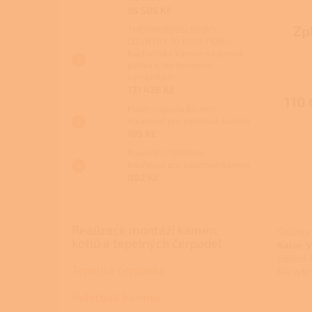
95 505 Kč
Zp
THERMOROSSI BOSKY
COUNTRY 30 EVO5 FIORI -
ko
Kuchyňská kamna na pevná
paliva s teplovodním
výměníkem
121 426 Kč
110 
Fixační spona 80 mm -
kouřovod pro peletová kamna
195 Kč
Roura 80/1000mm -
kouřovod pro peletová kamna
882 Kč
Realizace montáží kamen,
Sháníte
kotlů a tepelných čerpadel
Kalor, 
čištění.
Tepelná čerpadla
Na vybr
Peletová kamna