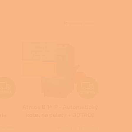
20
položek celkem
DOPRAVA
ZDARMA PŘI
PLATBĚ
PŘEDEM
ZAJIŠŤUJEME
REALIZACE NA
KLÍČ
Z
Z
DARMA
ZDARMA
D
D
Atmos D 14 P - Automatický
A
A
 na
kotel na pelety + DOTACE
R
R
ová
Nová zelená úsporám,
davatele
Skladem u dodavatele
íkové
Kotlíkové dotace