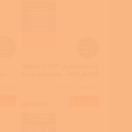
DOTACI VÁM
VYŘÍDÍME
DOPRAVA
ZDARMA PŘI
PLATBĚ
PŘEDEM
ZAJIŠŤUJEME
REALIZACE NA
Z
Z
KLÍČ
DARMA
ZDARMA
D
D
Atmos D 30 P - Automatický
A
A
 na
kotel na pelety - KOTLÍKOVÁ
R
R
ová
DOTACE
davatele
Skladem u dodavatele
íkové
M
M
 košíku
Do košíku
80 104 Kč
A
A
DOTACI VÁM
VYŘÍDÍME
DOPRAVA