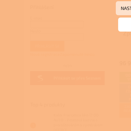
Přihlášení
NAS
E-mail
Heslo
Zp
ko
PŘIHLÁSIT SE
DO
Nová registrace
Zapomenuté heslo
96 
nebo
DO
Přihlásit se přes Seznam
V
D
ZD
Top 4 produkty
ZAJ
REA
Kalor Francesca Idro 17 DD
AUTO - Peletová kamna s
proroštováním a výměníkem
DOTACE