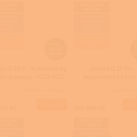
z
TACI VÁM
DOTACI VÁM
YŘÍDÍME
VYŘÍDÍME
5
hvězdiček.
OPRAVA
DOPRAVA
ARMA PŘI
ZDARMA PŘI
PLATBĚ
PLATBĚ
PŘEDEM
PŘEDEM
IŠŤUJEME
ZAJIŠŤUJEME
LIZACE NA
REALIZACE NA
Z
KLÍČ
KLÍČ
ZDARMA
Z
D
os D 25 P - Automatický
Atmos D 25 PX -
A
el na pelety - NZÚ/NZÚ
Automatický kotel
R
LIGHT
pelety - DOTACE N
Skladem u dodavatele
Skladem u do
Průměrné
zelená úsporám, Kotl
M
hodnocení
dotace
produktu
Do košíku
Do
604 Kč
106 009 Kč
A
je
1,0
z
TACI VÁM
DOTACI VÁM
YŘÍDÍME
VYŘÍDÍME
5
hvězdiček.
OPRAVA
DOPRAVA