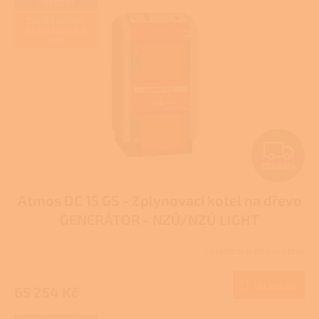
PŘEDEM
ZAJIŠŤUJEME
REALIZACE NA
KLÍČ
Z
ZDARMA
D
Atmos DC 15 GS - Zplynovací kotel na dřevo
A
GENERÁTOR - NZÚ/NZÚ LIGHT
R
Skladem u dodavatele
Průměrné
M
hodnocení
produktu
Do košíku
65 254 Kč
A
je
3,3