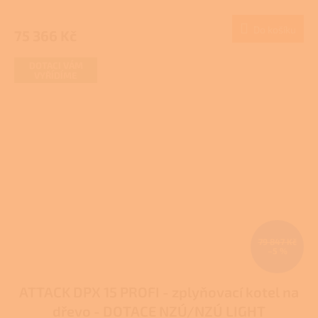
Do košíku
75 366 Kč
DOTACI VÁM
VYŘÍDÍME
79 847 Kč
–5 %
ATTACK DPX 15 PROFI - zplyňovací kotel na
dřevo - DOTACE NZÚ/NZÚ LIGHT