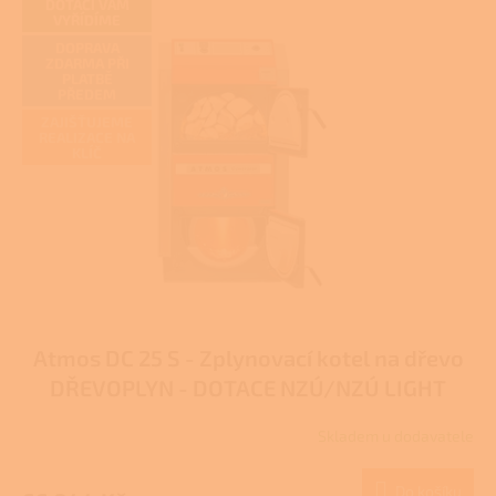
z
DOTACI VÁM
VYŘÍDÍME
5
hvězdiček.
DOPRAVA
ZDARMA PŘI
PLATBĚ
PŘEDEM
ZAJIŠŤUJEME
REALIZACE NA
KLÍČ
Atmos DC 25 S - Zplynovací kotel na dřevo
DŘEVOPLYN - DOTACE NZÚ/NZÚ LIGHT
Skladem u dodavatele
Průměrné
hodnocení
produktu
Do košíku