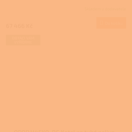
Skladem u dodavatele
Do košíku
67 466 Kč
DOTACI VÁM
VYŘÍDÍME
OPOP H4EKO-DS Kotel na tuhá paliva -