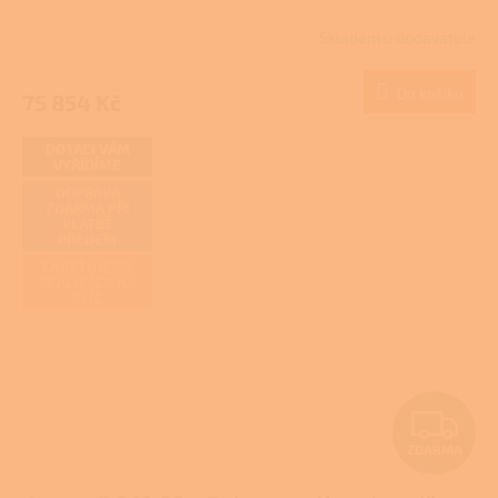
Skladem u dodavatele
Do košíku
75 854 Kč
DOTACI VÁM
VYŘÍDÍME
DOPRAVA
ZDARMA PŘI
PLATBĚ
PŘEDEM
ZAJIŠŤUJEME
REALIZACE NA
KLÍČ
Z
ZDARMA
D