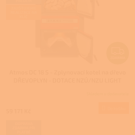
PŘEDEM
ů
p
ZAJIŠŤUJEME
r
REALIZACE NA
KLÍČ
o
d
u
k
t
Z
ů
ZDARMA
D
Atmos DC 18 S - Zplynovací kotel na dřevo
A
DŘEVOPLYN - DOTACE NZÚ/NZU LIGHT
R
Skladem u dodavatele
Průměrné
M
hodnocení
produktu
Do košíku
59 171 Kč
A
je
2,7
z
DOPRAVA
ZDARMA PŘI
5
PLATBĚ
hvězdiček.