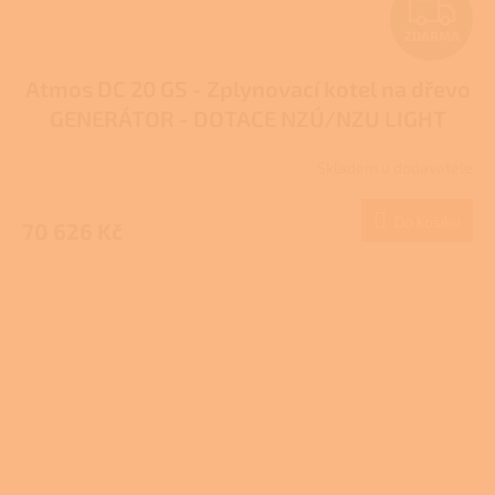
Z
ZDARMA
D
Atmos DC 20 GS - Zplynovací kotel na dřevo
A
GENERÁTOR - DOTACE NZÚ/NZU LIGHT
R
Skladem u dodavatele
Průměrné
M
hodnocení
produktu
Do košíku
70 626 Kč
A
je
3,6
z
5
hvězdiček.