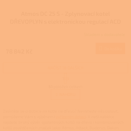
Atmos DC 25 S - Zplynovací kotel
DŘEVOPLYN s elektronickou regulací ACD
04 - DOTACE NZÚ/NZÚ LIGHT
Skladem u dodavatele
Do košíku
78 842 Kč
NAČÍST 18 DALŠÍCH
S
1
3
t
O
r
51
položek celkem
v
á
l
NAHORU
n
á
k
d
o
v
a
Zajímáte se o dotace na kotle na dřevo? Neváhejte nás oslovit,
á
c
pomůžeme Vám s výběrem i
vyřízením dotací
. V naší nabídce
n
í
najdete široký výběr spolehlivých kotlů na dřevo i kombinovaných
í
p
kotlů osvědčených značek jako: Atmos, Attack, Buderus, Dakon