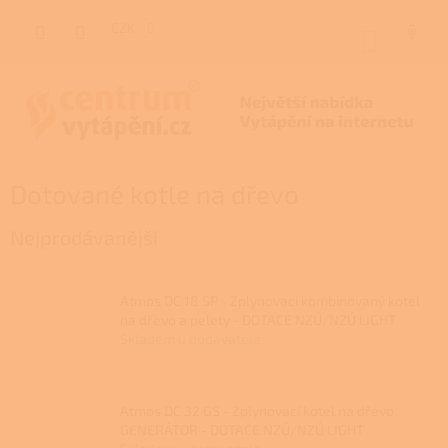
Přejít
na
CZK
NÁKUP
obsah
KOŠÍK
Dotované kotle na dřevo
Nejprodávanější
Atmos DC 18 SP - Zplynovací kombinovaný kotel
na dřevo a pelety - DOTACE NZÚ/NZÚ LIGHT
Skladem u dodavatele
Atmos DC 32 GS - Zplynovací kotel na dřevo
GENERÁTOR - DOTACE NZÚ/NZÚ LIGHT