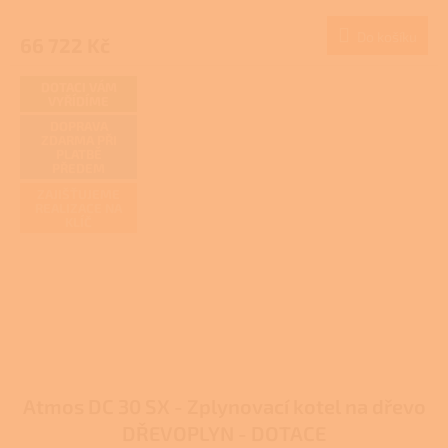
M
hodnocení
produktu
Do košíku
66 722 Kč
A
je
4,1
z
DOTACI VÁM
VYŘÍDÍME
5
hvězdiček.
DOPRAVA
ZDARMA PŘI
PLATBĚ
PŘEDEM
ZAJIŠŤUJEME
REALIZACE NA
KLÍČ
Atmos DC 30 SX - Zplynovací kotel na dřevo
DŘEVOPLYN - DOTACE