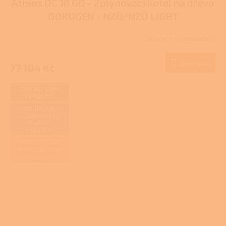
Atmos DC 18 GD - Zplynovací kotel na dřevo
A
DOKOGEN - NZÚ/NZÚ LIGHT
R
Skladem u dodavatele
M
Do košíku
77 104 Kč
A
DOTACI VÁM
VYŘÍDÍME
DOPRAVA
ZDARMA PŘI
PLATBĚ
PŘEDEM
ZAJIŠŤUJEME
REALIZACE NA
KLÍČ