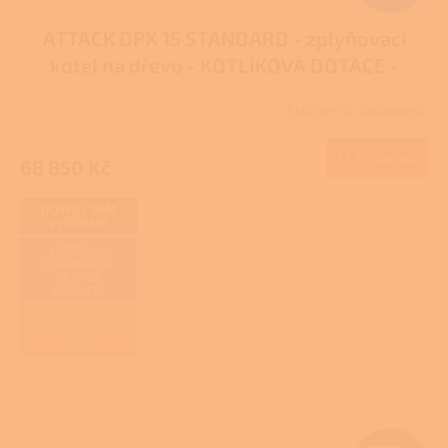
ATTACK DPX 15 STANDARD - zplyňovací
kotel na dřevo - KOTLÍKOVÁ DOTACE -
DÁREK
Skladem u dodavatele
Do košíku
68 850 Kč
DOTACI VÁM
VYŘÍDÍME
DOPRAVA
ZDARMA PŘI
PLATBĚ
PŘEDEM
ZAJIŠŤUJEME
REALIZACE NA
KLÍČ