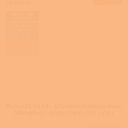
74 943 Kč
DOTACI VÁM
VYŘÍDÍME
DOPRAVA
ZDARMA PŘI
PLATBĚ
PŘEDEM
ZAJIŠŤUJEME
REALIZACE NA
KLÍČ
Atmos DC 40 SX - Zplynovací kotel na dřevo
DŘEVOPLYN -DOTACENZÚ/NZÚ LIGHT
Skladem u dodavatele