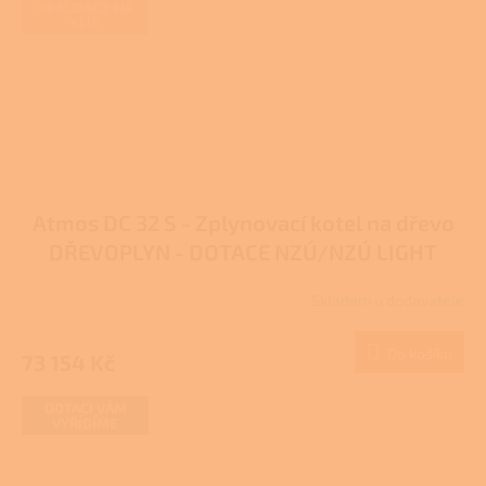
REALIZACE NA
KLÍČ
Atmos DC 32 S - Zplynovací kotel na dřevo
DŘEVOPLYN - DOTACE NZÚ/NZÚ LIGHT
Skladem u dodavatele
Průměrné
hodnocení
produktu
Do košíku
73 154 Kč
je
4,0
z
DOTACI VÁM
VYŘÍDÍME
5
hvězdiček.