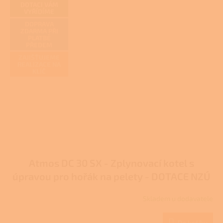
DOTACI VÁM
VYŘÍDÍME
DOPRAVA
ZDARMA PŘI
PLATBĚ
PŘEDEM
ZAJIŠŤUJEME
REALIZACE NA
KLÍČ
Atmos DC 30 SX - Zplynovací kotel s
úpravou pro hořák na pelety - DOTACE NZÚ
Skladem u dodavatele
Do košíku