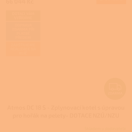
66 044 Kč
je
3,9
z
DOTACI VÁM
VYŘÍDÍME
5
hvězdiček.
DOPRAVA
ZDARMA PŘI
PLATBĚ
PŘEDEM
ZAJIŠŤUJEME
REALIZACE NA
KLÍČ
Z
ZDARMA
D
Atmos DC 18 S - Zplynovací kotel s úpravou
A
pro hořák na pelety- DOTACE NZÚ/NZU
R
LIGHT
Skladem u dodavatele
Průměrné