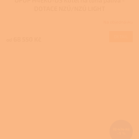
DOTACE NZÚ/NZÚ LIGHT
Na objednávku
DETAIL
68 550 Kč
od
72 474 Kč
–5 %