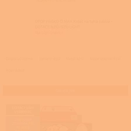
Skladem u dodavatele
OPOP H4EKO-D MAX Kotel na tuhá paliva -
DOTACE NZÚ/NZÚ LIGHT
Na objednávku
Ř
a
Doporučujeme
Nejlevnější
Nejdražší
Nejprodávanější
z
e
Abecedně
n
í
p
Otevřít filtr
r
o
V
DOTACI VÁM
d
ý
VYŘÍDÍME
u
p
DOPRAVA
k
i
ZDARMA PŘI
t
PLATBĚ
s