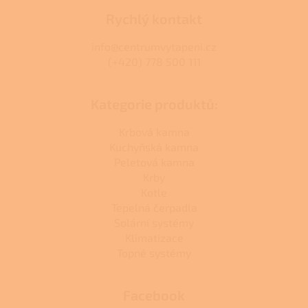
Rychlý kontakt
info@centrumvytapeni.cz
(+420) 778 500 111
Kategorie produktů:
Krbová kamna
Kuchyňská kamna
Peletová kamna
Krby
Kotle
Tepelná čerpadla
Solární systémy
Klimatizace
Topné systémy
Facebook