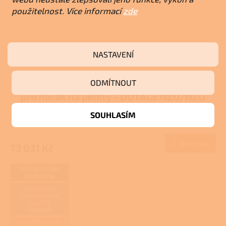
použitelnost. Více informací
zde
NASTAVENÍ
Atmos DC 25 S - Zplynovací kotel s úpravou
ODMÍTNOUT
pro hořák na pelety - DOTACE NZÚ/NZÚ
LIGHT
SOUHLASÍM
Skladem u dodavatele
Do košíku
73 031 Kč
DOTACI VÁM
VYŘÍDÍME
DOPRAVA
ZDARMA PŘI
PLATBĚ
PŘEDEM
ZAJIŠŤUJEME