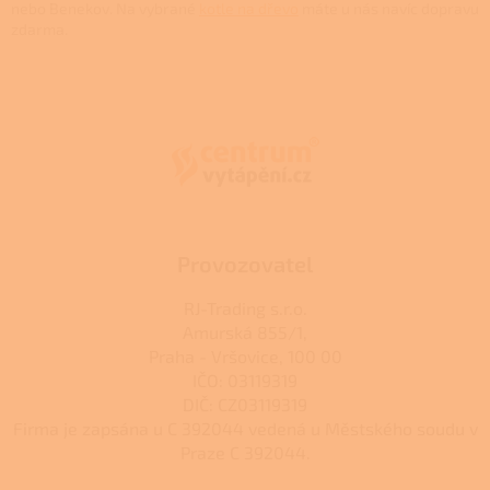
r
nebo Benekov. Na vybrané
kotle na dřevo
máte u nás navíc dopravu
v
zdarma.
k
Z
y
v
á
ý
p
p
a
i
t
s
í
u
Provozovatel
RJ-Trading s.r.o.
Amurská 855/1,
Praha - Vršovice, 100 00
IČO: 03119319
DIČ: CZ03119319
Firma je zapsána u C 392044 vedená u Městského soudu v
Praze C 392044.