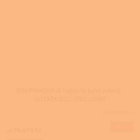
hvězdiček.
OPOP H4EKO-D Kotel na tuhá paliva -
DOTACE NZÚ/NZÚ LIGHT
Na objednávku
DETAIL
74 479 Kč
od