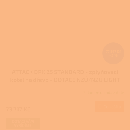
77 597 Kč
–5 %
ATTACK DPX 25 STANDARD - zplyňovací
kotel na dřevo - DOTACE NZÚ/NZÚ LIGHT
Skladem u dodavatele
Průměrné
hodnocení
produktu
Do košíku
73 717 Kč
je
4,0
z
DOTACI VÁM
VYŘÍDÍME
5