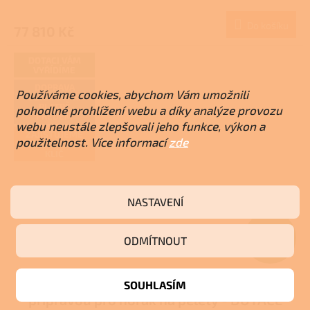
M
Do košíku
77 810 Kč
A
DOTACI VÁM
VYŘÍDÍME
DOPRAVA
Používáme cookies, abychom Vám umožnili
ZDARMA PŘI
PLATBĚ
pohodlné prohlížení webu a díky analýze provozu
PŘEDEM
webu neustále zlepšovali jeho funkce, výkon a
ZAJIŠŤUJEME
použitelnost. Více informací
zde
REALIZACE NA
KLÍČ
NASTAVENÍ
Z
ODMÍTNOUT
ZDARMA
D
Atmos C 32 ST - Zplynovací kotel s
A
SOUHLASÍM
přípravou pro hořák na pelety - DOTACE