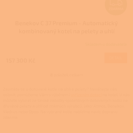
Z
ZDARMA
D
Benekov C 37 Premium - Automatický
A
kombinovaný kotel na pelety a uhlí
R
Skladem u dodavatele
M
DETAIL
157 300 Kč
A
8
položek celkem
O
v
l
Zajímáte se o dotované kotle na uhlí a pelety? Neváhejte nás
á
oslovit, pomůžeme Vám s výběrem i
vyřízením dotací
na kotel. U nás
d
můžete vybírat ze široké nabídky spolehlivých dotovaných kotlů na
a
dřevěné pelety a uhlí od známých výrobců, jako: Atmos, Benekov,
c
Viadrus nebo Opop. Na vybrané kotle nabízíme navíc dopravu
í
zdarma.
p
r
Z