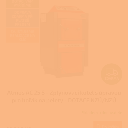
DOTACI VÁM
VYŘÍDÍME
DOPRAVA
ZDARMA PŘI
PLATBĚ
PŘEDEM
ZAJIŠŤUJEME
REALIZACE NA
KLÍČ
Z
ZDARMA
D
Atmos AC 25 S - Zplynovací kotel s úpravou
A
pro hořák na pelety - DOTACE NZÚ/NZÚ
R
LIGHT
Skladem u dodavatele
M
Do košíku