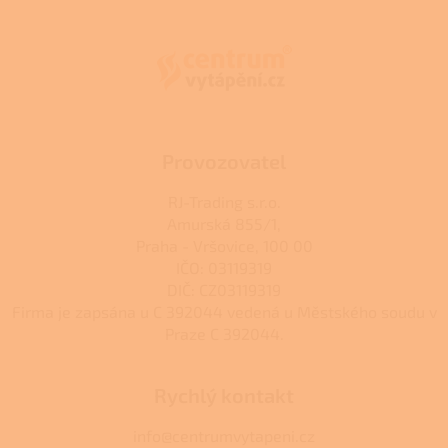
v
á
k
p
y
a
v
t
ý
í
p
i
s
u
Provozovatel
RJ-Trading s.r.o.
Amurská 855/1,
Praha - Vršovice, 100 00
IČO: 03119319
DIČ: CZ03119319
Firma je zapsána u C 392044 vedená u Městského soudu v
Praze C 392044.
Rychlý kontakt
info@centrumvytapeni.cz