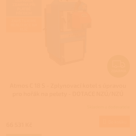
DOPRAVA
ZDARMA PŘI
PLATBĚ
PŘEDEM
ZAJIŠŤUJEME
REALIZACE NA
KLÍČ
Z
ZDARMA
D
Atmos C 18 S - Zplynovací kotel s úpravou
A
pro hořák na pelety - DOTACE NZÚ/NZÚ
R
LIGHT
Skladem u dodavatele
M
Do košíku
66 531 Kč
A