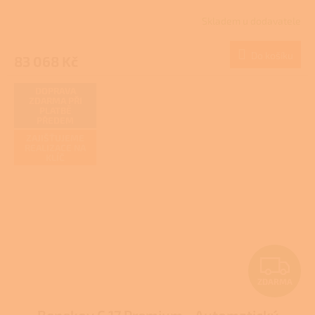
R
NZÚ/NZÚ LIGHT
Skladem u dodavatele
M
Do košíku
83 068 Kč
A
DOPRAVA
ZDARMA PŘI
PLATBĚ
PŘEDEM
ZAJIŠŤUJEME
REALIZACE NA
KLÍČ
Z
ZDARMA
D
Benekov C 17 Premium - Automatický