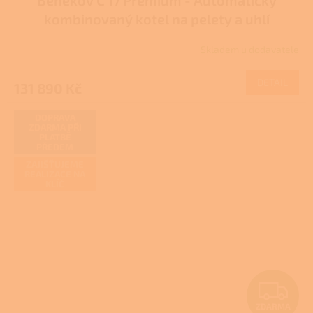
A
kombinovaný kotel na pelety a uhlí
R
Skladem u dodavatele
M
DETAIL
131 890 Kč
A
DOPRAVA
ZDARMA PŘI
PLATBĚ
PŘEDEM
ZAJIŠŤUJEME
REALIZACE NA
KLÍČ
Z
ZDARMA