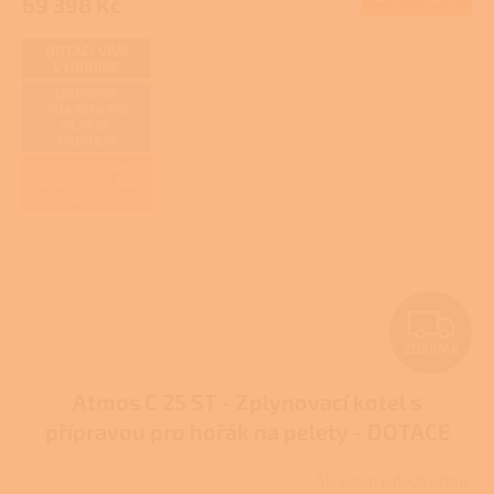
69 398 Kč
A
DOTACI VÁM
VYŘÍDÍME
DOPRAVA
ZDARMA PŘI
PLATBĚ
PŘEDEM
ZAJIŠŤUJEME
REALIZACE NA
KLÍČ
Z
ZDARMA
D
Atmos C 25 ST - Zplynovací kotel s
A
přípravou pro hořák na pelety - DOTACE
R
NZÚ/NZÚ LIGHT
Skladem u dodavatele