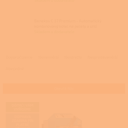
Skladem u dodavatele
Benekov C 37 Premium - Automatický
kombinovaný kotel na pelety a uhlí
Skladem u dodavatele
Ř
a
Doporučujeme
Nejlevnější
Nejdražší
Nejprodávanější
z
e
Abecedně
n
í
p
Otevřít filtr
r
o
V
DOTACI VÁM
d
ý
VYŘÍDÍME
u
p
DOPRAVA
k
i
ZDARMA PŘI
t
PLATBĚ
s