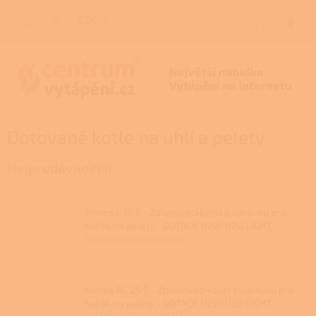
Přejít
na
CZK
NÁKUP
obsah
KOŠÍK
Dotované kotle na uhlí a pelety
Nejprodávanější
Atmos C 15 S - Zplynovací kotel s úpravou pro
hořák na pelety - DOTACE NZÚ/NZÚ LIGHT
Skladem u dodavatele
Atmos AC 25 S - Zplynovací kotel s úpravou pro
hořák na pelety - DOTACE NZÚ/NZÚ LIGHT