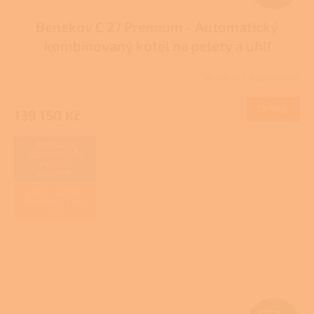
D
Benekov C 27 Premium - Automatický
A
kombinovaný kotel na pelety a uhlí
R
Skladem u dodavatele
M
DETAIL
139 150 Kč
A
DOPRAVA
ZDARMA PŘI
PLATBĚ
PŘEDEM
ZAJIŠŤUJEME
REALIZACE NA
KLÍČ