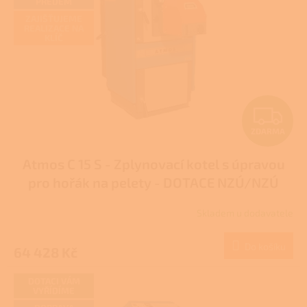
PŘEDEM
ů
p
ZAJIŠŤUJEME
r
REALIZACE NA
KLÍČ
o
d
u
k
t
Z
ů
ZDARMA
D
Atmos C 15 S - Zplynovací kotel s úpravou
A
pro hořák na pelety - DOTACE NZÚ/NZÚ
R
LIGHT
Skladem u dodavatele
M
Do košíku
64 428 Kč
A
DOTACI VÁM
VYŘÍDÍME