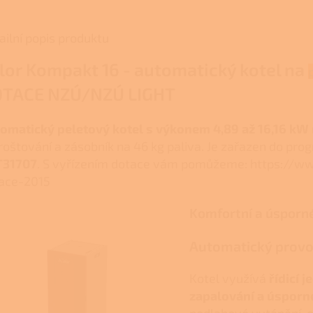
ailní popis produktu
lor Kompakt 16 - automatický kotel na
TACE NZÚ/NZÚ LIGHT
omatický peletový kotel s výkonem 4,89 až 16,16 kW
roštování a zásobník na 46 kg paliva. Je zařazen do p
T31707
. S vyřízením dotace vám pomůžeme: https://w
ace-2015
Komfortní a úsporn
Automatický provo
Kotel využívá
řídicí 
zapalování a úsporn
podlahové vytápění, o