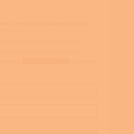
alaci, spuštění a zaškolení obsluhy
ážní firmou.
 servis a dodávku náhradních dílů.
 prostřednictvím zákaznické linky.
ýrobce na
teplovodní výměník
při splnění
.