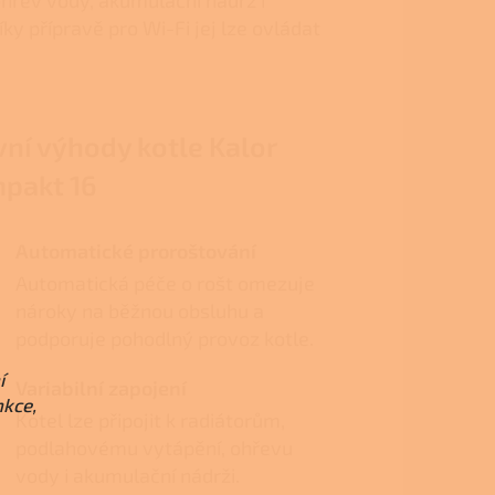
íky přípravě pro Wi-Fi jej lze ovládat
vní výhody kotle Kalor
pakt 16
Automatické proroštování
Automatická péče o rošt omezuje
nároky na běžnou obsluhu a
podporuje pohodlný provoz kotle.
í
Variabilní zapojení
nkce,
Kotel lze připojit k radiátorům,
podlahovému vytápění, ohřevu
vody i akumulační nádrži.