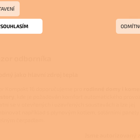
TAVENÍ
SOUHLASÍM
ODMÍTN
zor odborníka
dný jako hlavní zdroj tepla
or Kompakt 16 doporučujeme pro
rodinné domy i kome
story
, kde je požadován komfort automatického provoz
atní se v otevřených i uzavřených soustavách a lze jej
binovat například s plynovým kotlem, solárními panely
elným čerpadlem.
Jsme autorizovaný 