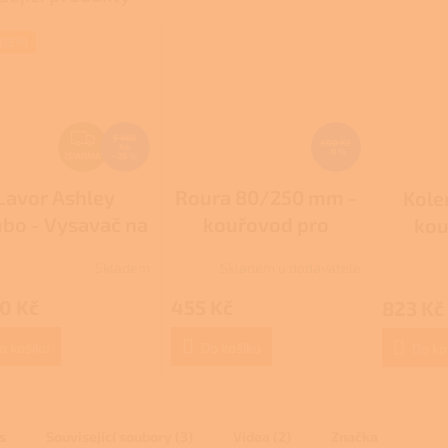
M
ADEM
A
Z
5 460
500 Kč
Kč
–9 %
D
ZDARMA
–26 %
A
Lavor Ashley
Roura 80/250 mm -
Kole
R
bo - Vysavač na
kouřovod pro
kou
M
popel
peletová kamna
pele
A
Skladem
Skladem u dodavatele
rné
cení
0 Kč
455 Kč
823 Kč
ktu
o košíku
Do košíku
Do ko
ček.
s
Související soubory (3)
Videa (2)
Značka