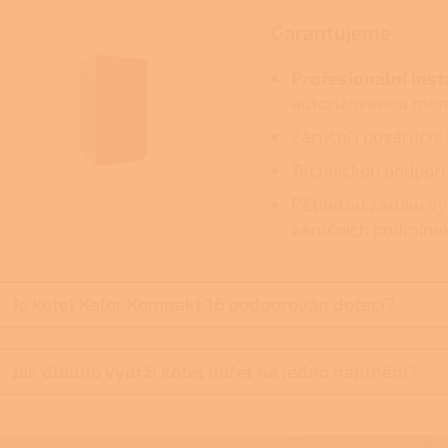
Garantujeme
Profesionální inst
autorizovanou mont
Záruční i pozáruční
Technickou podporu
Pětiletou záruku v
záručních podmínek
Je kotel Kalor Kompakt 16 podporován dotací?
Jak dlouho vydrží kotel hořet na jedno naplnění?