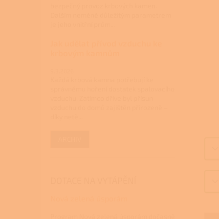
bezpečný provoz krbových kamen.
Dalším neméně důležitým parametrem
je jeho vnitřní prům...
Jak udělat přívod vzduchu ke
krbovým kamnům
9.3.2026
Každá krbová kamna potřebují ke
správnému hoření dostatek spalovacího
vzduchu. Zatímco dříve byl přísun
vzduchu do domů zajištěn přirozeně –
díky netě...
ARCHIV
DOTACE NA VYTÁPĚNÍ
Nová zelená úsporám
Program Nová zelená úsporám dočasně