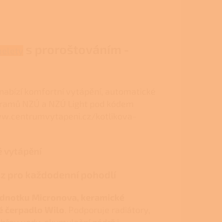
s proroštováním -
pelety
nabízí komfortní vytápění, automatické
rogramů NZÚ a NZÚ Light pod kódem
ww.centrumvytapeni.cz/kotlikova-
é vytápění
z pro každodenní pohodlí
jednotku Micronova, keramické
é čerpadlo Wilo
. Podporuje radiátory,
hřev vody, akumulační nádrž i