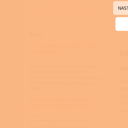
Krbová kamna na dřevo a pelety
NAS
BLOG
Jak na údržbu krbových kamen
s výměníkem?
Ná
22.4.2026
Údržba krbových kamen s výměníkem
Vho
vyžaduje pravidelné čištění
teplovodního výměníku od sazí, kontrolu
Kal
těsnění dvířek a revizi spalinových cest
pro
odborní...
Upl
Minimální výška a průměr
kom
komínu pro krbová kamna
tep
22.4.2026
Správná výška komínu je jedním z
nejzásadnějších parametrů pro