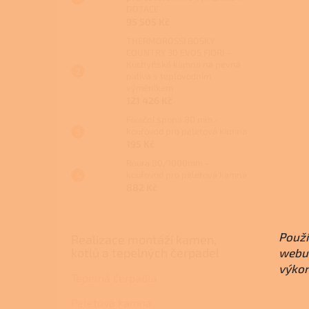
DOTACE
95 505 Kč
THERMOROSSI BOSKY
COUNTRY 30 EVO5 FIORI -
Kuchyňská kamna na pevná
paliva s teplovodním
výměníkem
121 426 Kč
Fixační spona 80 mm -
kouřovod pro peletová kamna
195 Kč
Roura 80/1000mm -
kouřovod pro peletová kamna
882 Kč
Použí
Realizace montáží kamen,
kotlů a tepelných čerpadel
webu 
výkon
Tepelná čerpadla
Peletová kamna