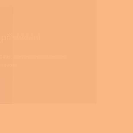
přikládání
16 kW, pohodlným ovládáním
provoz.