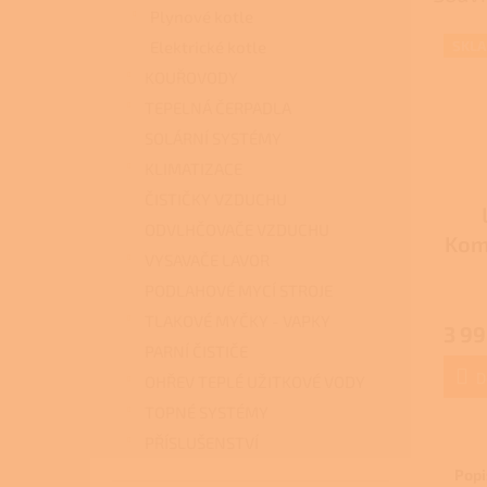
Plynové kotle
Elektrické kotle
SKL
KOUŘOVODY
TEPELNÁ ČERPADLA
SOLÁRNÍ SYSTÉMY
KLIMATIZACE
ČISTIČKY VZDUCHU
ODVLHČOVAČE VZDUCHU
Kom
VYSAVAČE LAVOR
PODLAHOVÉ MYCÍ STROJE
Průmě
hodno
TLAKOVÉ MYČKY - VAPKY
3 99
produ
PARNÍ ČISTIČE
je
3,0
D
OHŘEV TEPLÉ UŽITKOVÉ VODY
z
TOPNÉ SYSTÉMY
5
hvězdi
PŘÍSLUŠENSTVÍ
Popi