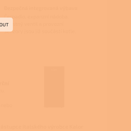
Bezpečná integrovaná výbava
Čerpadlo, expanzní nádoba,
pojistný ventil a provozní
OUT
senzory jsou již součástí kotle.
rční
u.
 nebo
zástupce italského výrobce Kalor