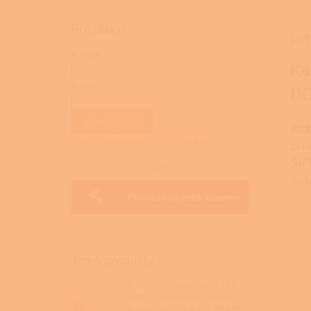
Přihlášení
Det
E-mail
Ka
Heslo
DO
PŘIHLÁSIT SE
Aut
Nová registrace
Zapomenuté heslo
pro
SV
nebo
dot
Přihlásit se přes Seznam
Top 4 produkty
Kalor Francesca Idro 17 DD
AUTO - Peletová kamna s
proroštováním a výměníkem