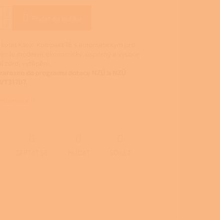
Přidat do košíku
 kotel Kalor Kompakt 16 s automatickým pro
ím je moderní, ekonomický, úsporný a vysoce
í zdroj vytápění.
 zařazen do programu dotace NZÚ a NZÚ
VT31707.
 informace
ZEPTAT SE
HLÍDAT
SDÍLET