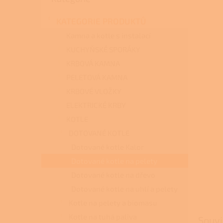
a
n
KATEGORIE PRODUKTŮ
e
l
Kamna a kotle s instalací
KUCHYŇSKÉ SPORÁKY
KRBOVÁ KAMNA
PELETOVÁ KAMNA
KRBOVÉ VLOŽKY
ELEKTRICKÉ KRBY
KOTLE
DOTOVANÉ KOTLE
Dotované kotle Kalor
Dotované kotle na pelety
Dotované kotle na dřevo
Dotované kotle na uhlí a pelety
Kotle na pelety a biomasu
Kotle na tuhá paliva
Souvi