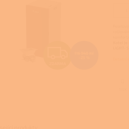
Peletový
roštován
komfortn
Kotel je
Z
LIGHT-
S
116 948 Kč
–25 %
Detailní
ZDARMA
D
A
TISK
R
sející produkty