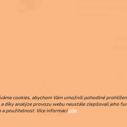
ekvitermní regulaci. D
také na dálku.
Hla
Kom
váme cookies, abychom Vám umožnili pohodlné prohlížen
a díky analýze provozu webu neustále zlepšovali jeho fu
 a použitelnost. Více informací
zde