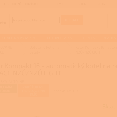
OBCHODNÍ PODMÍNKY
REKLAMACE
GDPR
BLOG
HLEDAT
DOTACE NA VYTÁPĚNÍ
FOTOVOLTAIKA
TEPELNÁ ČERPADLA
TOVANÉ
Dotované kotle na
Kalor Kompakt 16 - autom
LE
pelety
NZÚ/NZÚ LIGHT
r Kompakt 16 - automatický kotel na p
ACE NZÚ/NZÚ LIGHT
16KA-AUTO-NE
ACI VÁM
ZAJIŠŤUJEME
Značka:
KALOR
ŘÍDÍME
REALIZACE NA
KLÍČ
Skla