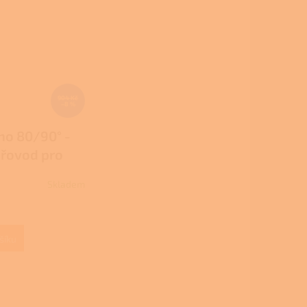
904 Kč
–8 %
no 80/90° -
řovod pro
tová kamna
Skladem
šíku