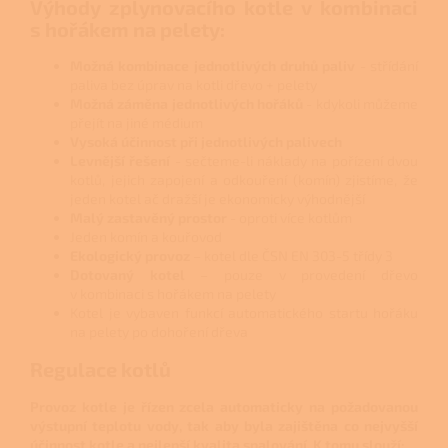
Výhody zplynovacího kotle v kombinaci
s hořákem na pelety:
Možná kombinace jednotlivých druhů paliv
- střídání
paliva bez úprav na kotli dřevo + pelety
Možná záměna jednotlivých hořáků
- kdykoli můžeme
přejít na jiné médium
Vysoká účinnost při jednotlivých palivech
Levnější řešení
- sečteme-li náklady na pořízení dvou
kotlů, jejich zapojení a odkouření (komín) zjistíme, že
jeden kotel ač dražší je ekonomicky výhodnější
Malý zastavěný prostor
- oproti více kotlům
Jeden komín a kouřovod
Ekologický provoz
– kotel dle ČSN EN 303-5 třídy 3
Dotovaný kotel
– pouze v provedení dřevo
v kombinaci s hořákem na pelety
Kotel je vybaven funkcí automatického startu hořáku
na pelety po dohoření dřeva
Regulace kotlů
Provoz kotle je řízen zcela automaticky na požadovanou
výstupní teplotu vody, tak aby byla zajištěna co nejvyšší
účinnost kotle a nejlepší kvalita spalování. K tomu slouží: