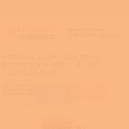
Přejít
na
CZK
NÁKUP
obsah
KOŠÍK
P
Atmos DC 25 SP - Zplynovací
o
s
kombinovaný kotel - DOTACE
t
NZÚ/NZÚ LIGHT
r
a
ATMOS-DC-25SP
n
DOTACI VÁM
DOPRAVA
ZAJIŠŤUJEME
VYŘÍDÍME
ZDARMA PŘI
REALIZACE NA
n
PLATBĚ
KLÍČ
í
PŘEDEM
Značka:
ATMOS
p
a
n
e