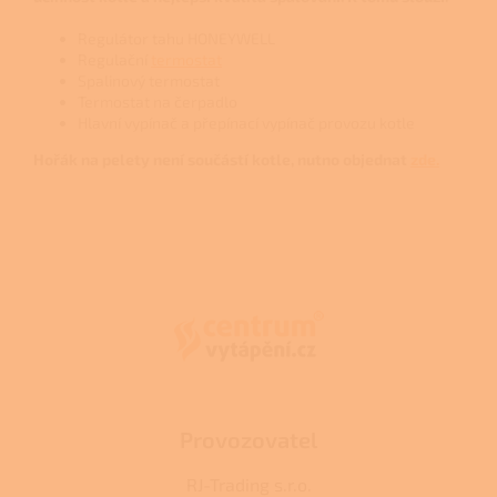
Regulátor tahu HONEYWELL
Regulační
termostat
Spalinový termostat
Termostat na čerpadlo
Hlavní vypínač a přepínací vypínač provozu kotle
Hořák na pelety není součástí kotle, nutno objednat
zde.
Z
á
p
a
t
í
Provozovatel
RJ-Trading s.r.o.