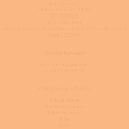
Amurská 855/1,
Praha - Vršovice, 100 00
IČO: 03119319
DIČ: CZ03119319
Firma je zapsána u C 392044 vedená u Městského soudu v
Praze C 392044.
Rychlý kontakt
info@centrumvytapeni.cz
(+420) 778 500 111
Kategorie produktů:
Krbová kamna
Kuchyňská kamna
Peletová kamna
Krby
Kotle