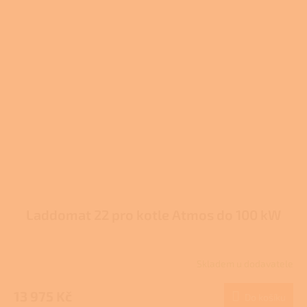
Laddomat 22 pro kotle Atmos do 100 kW
Skladem u dodavatele
Průměrné
hodnocení
produktu
13 975 Kč
Do košíku
je