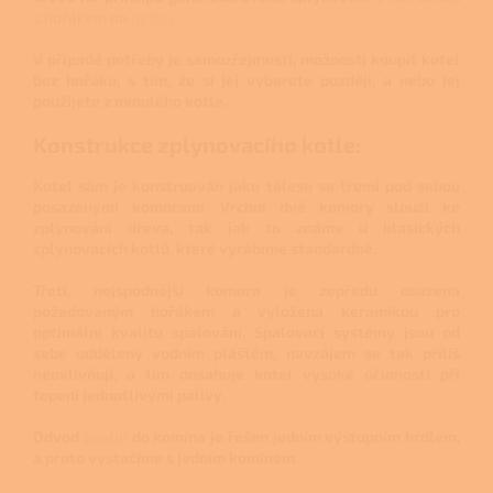
s hořákem na
pelety
.
V případě potřeby je samozřejmostí, možnosti koupit kotel
bez hořáku, s tím, že si jej vyberete později, a nebo jej
použijete z minulého kotle.
Konstrukce zplynovacího kotle:
Kotel sám je
konstruován jako těleso se třemi pod sebou
posazenými komorami
. Vrchní dvě komory slouží ke
zplynování dřeva, tak jak to známe u klasických
zplynovacích kotlů, které vyrábíme standardně.
Třetí, nejspodnější komora je zepředu osazena
požadovaným hořákem a
vyložena keramikou pro
optimální kvalitu spalování
. Spalovací systémy jsou od
sebe odděleny vodním pláštěm, navzájem se tak příliš
neovlivňují, a tím dosahuje kotel
vysoké účinnosti při
topení
jednotlivými palivy.
Odvod
spalin
do komína je řešen jedním výstupním hrdlem,
a proto vystačíme s jedním komínem.