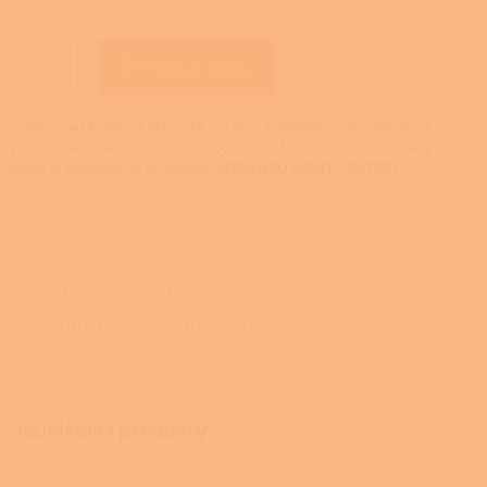
Přidat do košíku
Zplynovací kotel na dřevo DC 25 SP v kombinaci s hořákem na
pelety
tradičního českého výrobce kotlů Atmos.
Kombinovaný
kotel je zařazen do programu
NZÚ/NZÚ LIGHT
- SVT901
Detailní informace
ZEPTAT SE
HLÍDAT
SDÍLET
Související produkty