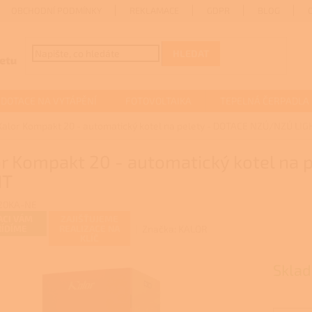
OBCHODNÍ PODMÍNKY
REKLAMACE
GDPR
BLOG
HLEDAT
DOTACE NA VYTÁPĚNÍ
FOTOVOLTAIKA
TEPELNÁ ČERPADLA
Kalor Kompakt 20 - automatický kotel na pelety - DOTACE NZÚ/NZÚ LIG
or Kompakt 20 - automatický kotel na
HT
20KA-NE
ACI VÁM
ZAJIŠŤUJEME
Značka:
KALOR
ŘÍDÍME
REALIZACE NA
KLÍČ
Skla