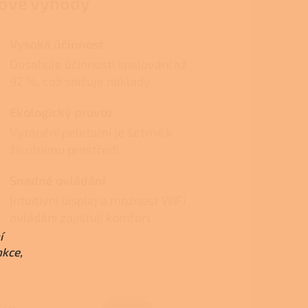
čové výhody
Vysoká účinnost
Dosahuje účinnosti spalování až
92 %, což snižuje náklady.
Ekologický provoz
Vytápění peletami je šetrné k
životnímu prostředí.
Snadné ovládání
Intuitivní displej a možnost WiFi
ovládání zajišťují komfort.
í
nkce,