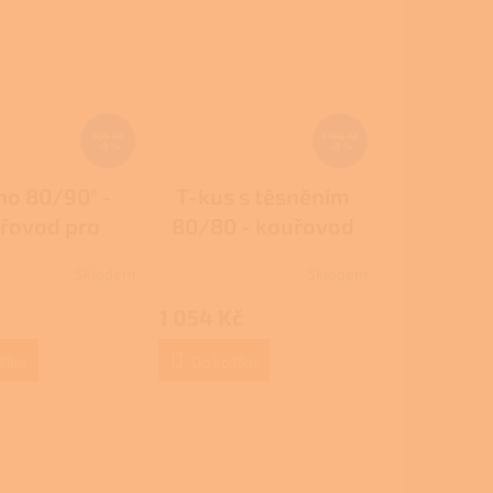
904 Kč
1 158 Kč
–8 %
–8 %
no 80/90° -
T-kus s těsněním
řovod pro
80/80 - kouřovod
tová kamna
pro peletová kamna
Skladem
Skladem
Průměrné
hodnocení
1 054 Kč
produktu
je
3,7
šíku
Do košíku
z
5
hvězdiček.