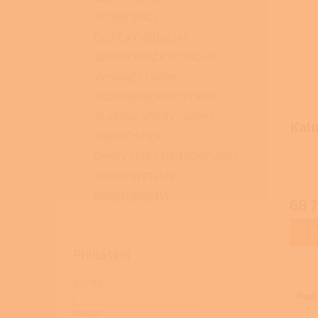
KLIMATIZACE
ČISTIČKY VZDUCHU
ODVLHČOVAČE VZDUCHU
VYSAVAČE LAVOR
PODLAHOVÉ MYCÍ STROJE
TLAKOVÉ MYČKY - VAPKY
Kalo
PARNÍ ČISTIČE
OHŘEV TEPLÉ UŽITKOVÉ VODY
p
TOPNÉ SYSTÉMY
PŘÍSLUŠENSTVÍ
68 7
D
Přihlášení
E-mail
Popi
Heslo