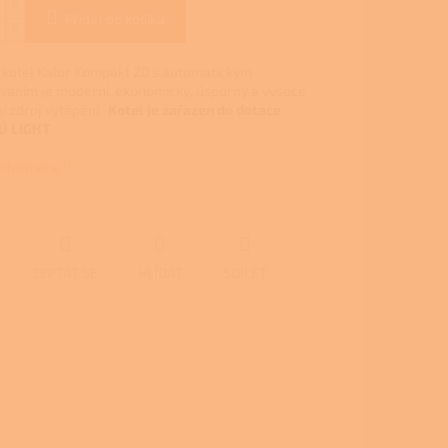
Přidat do košíku
 kotel Kalor Kompakt 20 s automatickým
váním je moderní, ekonomický, úsporný a vysoce
í zdroj vytápění.
Kotel je zařazen do dotace
 LIGHT.
 informace
ZEPTAT SE
HLÍDAT
SDÍLET