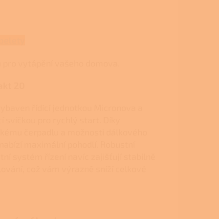
pelety
ou pro vytápění vašeho domova.
akt 20
ybaven řídící jednotkou Micronova a
 svíčkou pro rychlý start. Díky
ckému čerpadlu a možnosti dálkového
nabízí maximální pohodlí. Robustní
tní systém řízení navíc zajišťují stabilně
ování, což vám výrazně sníží celkové