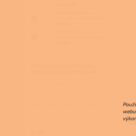
121 426 Kč
Fixační spona 80 mm -
kouřovod pro peletová kamna
195 Kč
Roura 80/1000mm -
kouřovod pro peletová kamna
882 Kč
Realizace montáží kamen,
kotlů a tepelných čerpadel
Tepelná čerpadla
Peletová kamna
Použí
Krbová kamna na dřevo a pelety
webu 
výkon
Ná
BLOG