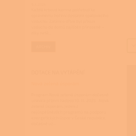
9.3.2026
Každá krbová kamna potřebují ke
správnému hoření dostatek spalovacího
vzduchu. Zatímco dříve byl přísun
vzduchu do domů zajištěn přirozeně –
díky netě...
ARCHIV
DOTACE NA VYTÁPĚNÍ
Nová zelená úsporám
Program Nová zelená úsporám dočasně
uzavírá příjem žádostí 10. 11. 2025 Nová
zelená úsporám, jeden z
nejúspěšnějších programů na podporu
energetických úspor v České republice,
dočasně uz...