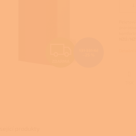
Peletový
prorošto
komfortn
NZÚ/NZÚ
Z
131 331 Kč
Detailní
–25 %
ZDARMA
D
TISK
A
R
M
sející produkty