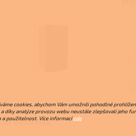
Klí
váme cookies, abychom Vám umožnili pohodlné prohlížen
a díky analýze provozu webu neustále zlepšovali jeho fu
 a použitelnost. Více informací
zde
zor odborníka