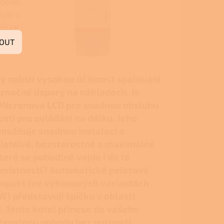
ždého,
ápění.
žňuje
OUT
ty nabízí vysokou účinnost spalování
í značné úspory na nákladech. Je
Micronova LCD pro snadnou obsluhu
tí pro ovládání na dálku. Jeho
možňuje snadnou instalaci a
olehlivé, bezstarostné a maximálně
teré se pohodlně vejde i do té
 místnosti? Automatické peletové
mpakt (ve výkonových variantách
kW)
představují špičku v oblasti
 Tento kotel přinese do vašeho
epelnou pohodu bez nutnosti