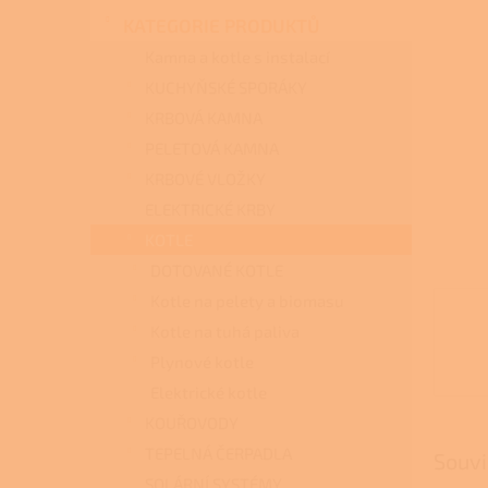
n
KATEGORIE PRODUKTŮ
e
l
Kamna a kotle s instalací
KUCHYŇSKÉ SPORÁKY
KRBOVÁ KAMNA
PELETOVÁ KAMNA
KRBOVÉ VLOŽKY
ELEKTRICKÉ KRBY
KOTLE
DOTOVANÉ KOTLE
Kotle na pelety a biomasu
Kotle na tuhá paliva
Plynové kotle
Elektrické kotle
KOUŘOVODY
TEPELNÁ ČERPADLA
Souvi
SOLÁRNÍ SYSTÉMY