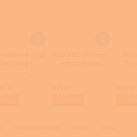
A
91
674,44
500 Kč
Kč
–9 %
–25 %
r zásobník pelet
Roura 80/250 mm -
Kole
na 1130 kg s
kouřovod pro
kou
neumatickým
peletová kamna
pele
Skladem
Skladem u dodavatele
plněním
55 Kč
455 Kč
823 Kč
o košíku
Do košíku
Do ko
s
Související soubory (3)
Videa (2)
Značka