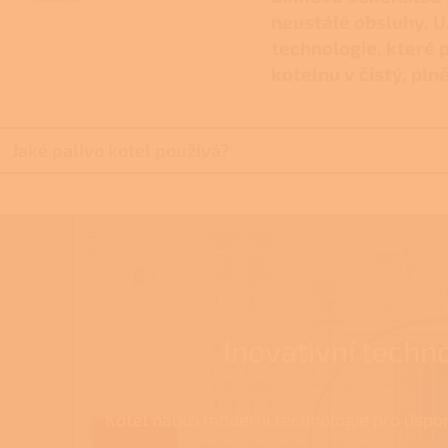
neustálé obsluhy. U
technologie, které 
kotelnu v čistý, pl
Jaké palivo kotel používá?
Inovativní techn
Kotel nabízí moderní technologie pro úspor