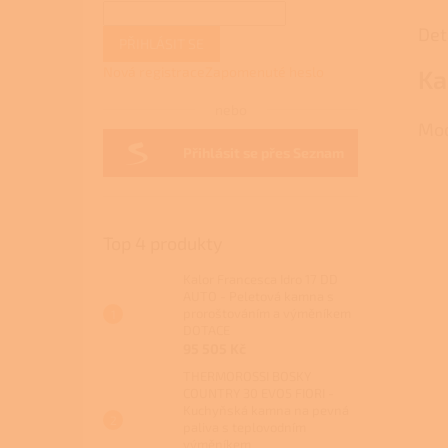
Det
PŘIHLÁSIT SE
Nová registrace
Zapomenuté heslo
Ka
nebo
Mod
Přihlásit se přes Seznam
Top 4 produkty
Kalor Francesca Idro 17 DD
AUTO - Peletová kamna s
proroštováním a výměníkem
DOTACE
95 505 Kč
THERMOROSSI BOSKY
COUNTRY 30 EVO5 FIORI -
Kuchyňská kamna na pevná
paliva s teplovodním
výměníkem