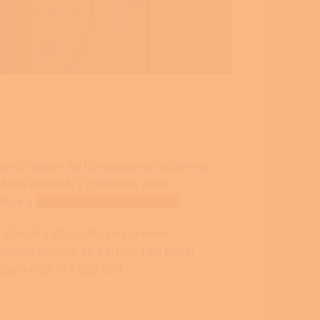
olení) musím být provedeno odbornou
této činnosti výrobcem, popř.
jdete v
Obchodních podmínkách.
iv závad v důsledku nesprávné
Vašich nároku ze záruky. Pro bližší
 nebo +420 777 285 001