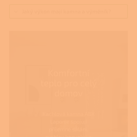
Jaký výkon mají kamna a výměník?
Komfortní
teplo pro celý
domov
Kachlová kamna ABX
Laponie spojují
příjemné sálání,
rychlou konvekci a