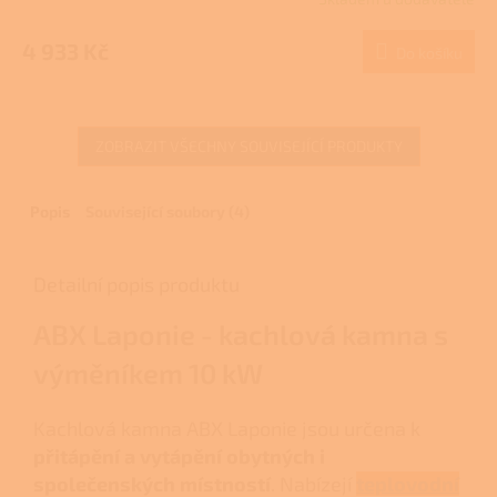
4 933 Kč
Do košíku
ZOBRAZIT VŠECHNY SOUVISEJÍCÍ PRODUKTY
Popis
Související soubory (4)
Detailní popis produktu
ABX Laponie - kachlová kamna s
výměníkem 10 kW
Kachlová kamna ABX Laponie jsou určena k
přitápění a vytápění obytných i
společenských místností
. Nabízejí
teplovodní