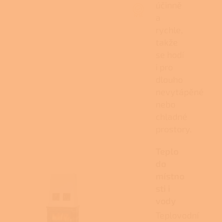
účinně
a
rychle,
takže
se hodí
i pro
dlouho
nevytápěné
nebo
chladné
prostory.
Teplo
do
místno
sti i
vody
Teplovodní