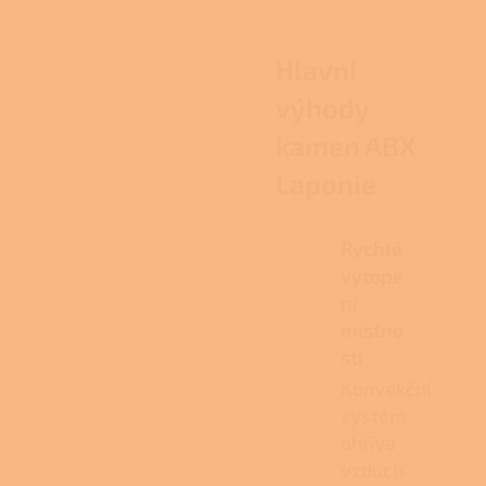
Hlavní
výhody
kamen ABX
Laponie
Rychlé
vytope
ní
místno
sti
Konvekční
systém
ohřívá
vzduch