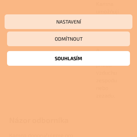
Kamna
umožňují
horní i
NASTAVENÍ
zadní
napojení
ODMÍTNOUT
kouřovodu
a
centrální
SOUHLASÍM
přívod
vzduchu
zespodu
nebo
zezadu.
Názor odborníka
Kamna doporučujeme pro