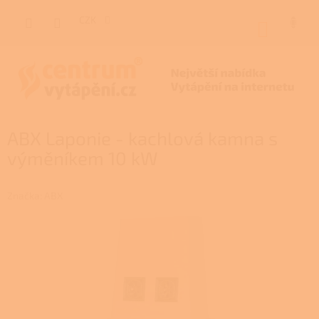
Přejít
na
CZK
NÁKUP
obsah
KOŠÍK
ABX Laponie - kachlová kamna s
výměníkem 10 kW
Značka:
ABX