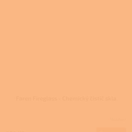
Faren Fireglass - Chemický čistič skla
Skladem
Průměrné
hodnocení
produktu