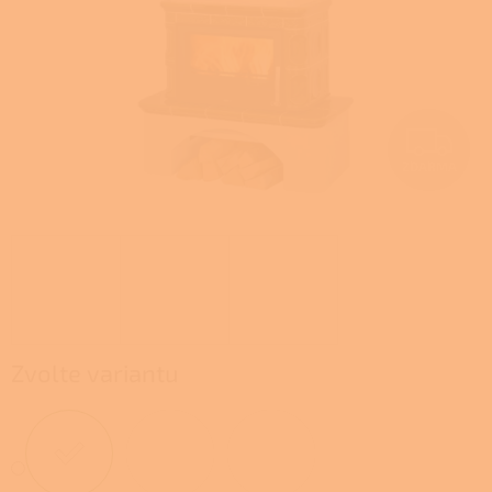
Z
ZDARMA
D
A
R
M
A
Zvolte variantu