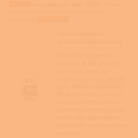
výměník
s výkonem do vody 10 kW
, účinné
spalování dřeva a ekobriket a příjemné
konvekční i
sálavé teplo
.
Účinné vytápění s
přenosem tepla do vody
Celkový výkon kamen
dosahuje
15 kW
, přičemž
část tepla proudí do
místnosti a část do otopné
vody.
Účinnost spalování
85 %
a terciární spalování
podporují dobré spalovací
podmínky. Praktický je také
horní nebo zadní vývod
kouřovodu
a externí přívod
vzduchu.