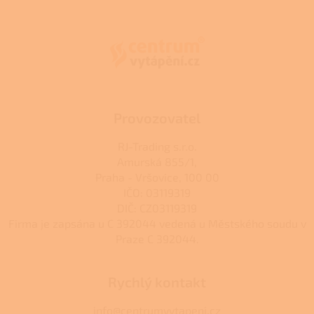
á
p
a
t
í
Provozovatel
RJ-Trading s.r.o.
Amurská 855/1,
Praha - Vršovice, 100 00
IČO: 03119319
DIČ: CZ03119319
Firma je zapsána u C 392044 vedená u Městského soudu v
Praze C 392044.
Rychlý kontakt
info@centrumvytapeni.cz