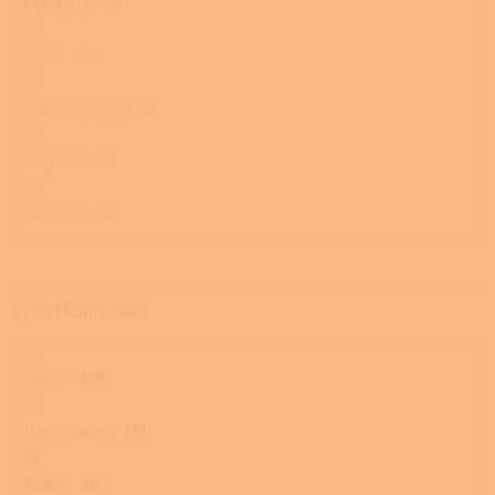
ROMOTOP
3
SCAN
0
THERMOROSSI
0
THORMA
0
VERNER
0
Vývod kouřovodu
Horní
379
Horní/zadní
161
Zadní
20