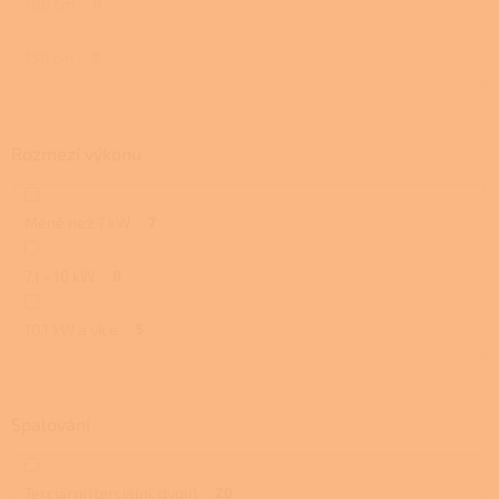
180 cm
0
150 cm
0
Rozmezí výkonu
Méně než 7 kW
7
7,1 - 10 kW
8
10,1 kW a více
5
Spalování
Terciární (terciální, dvojí)
20