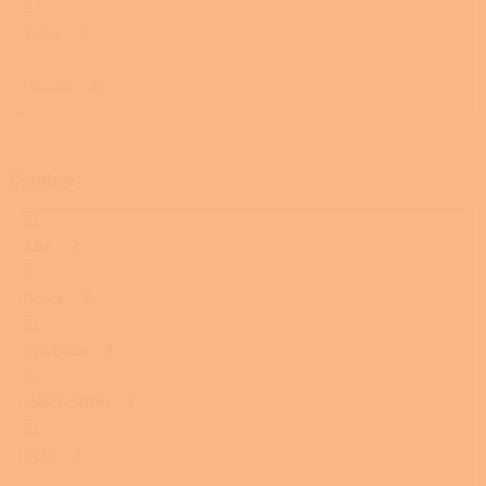
Velká
1
Otočná
0
Výrobce
ABX
7
Dovre
5
Eva Calòr
1
HAAS+SOHN
1
HEIN
1