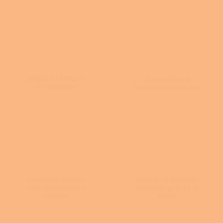
KRBOVÁ KAMNA S
Dvouplášťová
VÝMĚNÍKEM
teplovzdušná kamna
Kamna na dřevo s
Kamna na dřevo do
rozvodem horkého
nízkoenergetických
vzduchu
domů