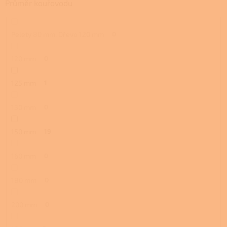
Průměr kouřovodu
Pelety 80 mm, Dřevo 120 mm
0
120 mm
0
125 mm
1
130 mm
0
150 mm
19
160 mm
0
180 mm
0
200 mm
0