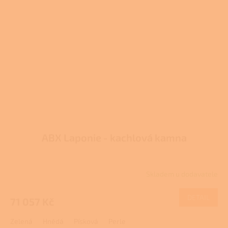
ABX Laponie - kachlová kamna
Skladem u dodavatele
DETAIL
71 057 Kč
Zelená
Hnědá
Písková
Perle