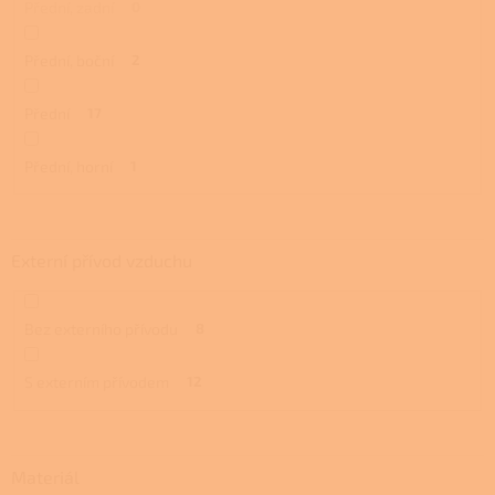
Přední, zadní
0
Přední, boční
2
Přední
17
Přední, horní
1
Externí přívod vzduchu
Bez externího přívodu
8
S externím přívodem
12
Materiál