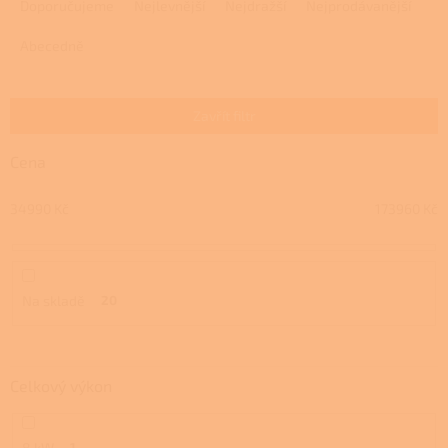
a
Doporučujeme
Nejlevnější
Nejdražší
Nejprodávanější
z
e
Abecedně
n
í
p
Zavřít filtr
r
o
Cena
d
u
34990
Kč
173960
Kč
k
t
ů
Na skladě
20
Celkový výkon
8 kW
1