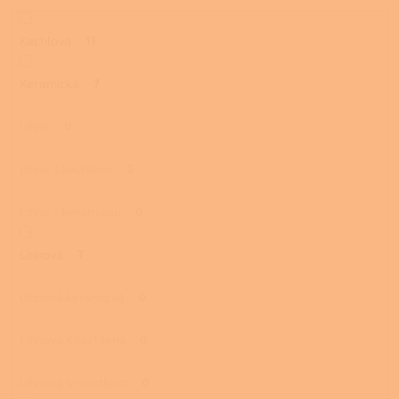
Kachlová
11
Keramická
7
Litina
0
Litina s kachlemi
0
Litina s keramikou
0
Litinová
7
Litinová keramická
0
Litinová s kachlemi
0
Litinová s mastkem
0