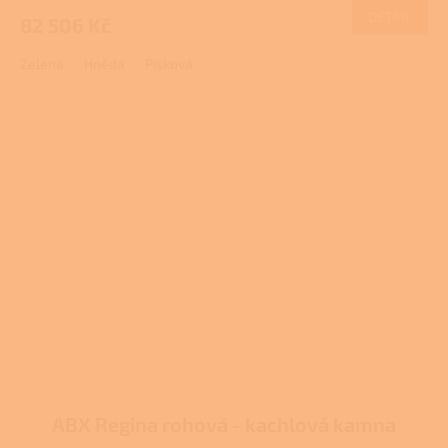
produktu
DETAIL
82 506 Kč
A
je
4,0
Zelená
Hnědá
Písková
z
5
hvězdiček.
ABX Regina rohová - kachlová kamna