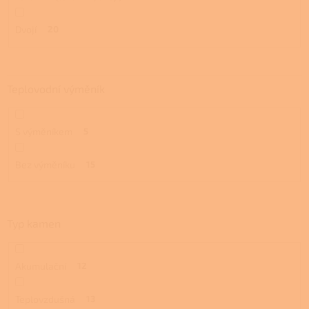
Dvojí
20
Teplovodní výměník
S výměníkem
5
Bez výměníku
15
Typ kamen
Akumulační
12
Teplovzdušná
13