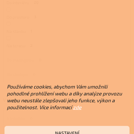
Do interiéru
20
Do prostoru
3
Na stavbu
1
Na terasu
2
Do maringotky
0
Na chalupu
0
Používáme cookies, abychom Vám umožnili
pohodlné prohlížení webu a díky analýze provozu
Vaření a pečení
webu neustále zlepšovali jeho funkce, výkon a
použitelnost. Více informací
zde
S troubou
0
NASTAVENÍ
S plotnou
0