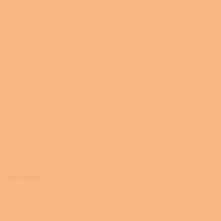
Mastek
0
S ventilátorem
0
Horkovzdušná
0
Stáložárná
7
Zplynovací
7
Prosklená
0
Typ paliva
Dřevo
19