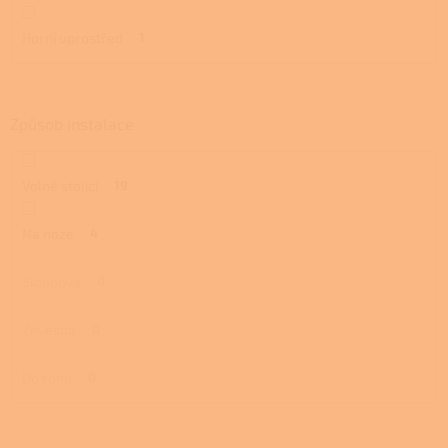
Horní uprostřed
1
Způsob instalace
Volně stojící
19
Na noze
4
Sloupová
0
Závěsná
0
Do rohu
0