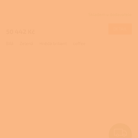
Skladem u dodavatele
DETAIL
50 442 Kč
Bílá
Zelená
Hnědá briliant
coffee
Z