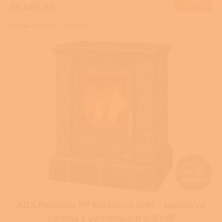
DETAIL
59 686 Kč
A
Červenohnědá
Mosaz
Z
ZDARMA
D
ABX Helvetia KP kachlový sokl - kachlová
A
kamna s výměníkem 6,9 kW