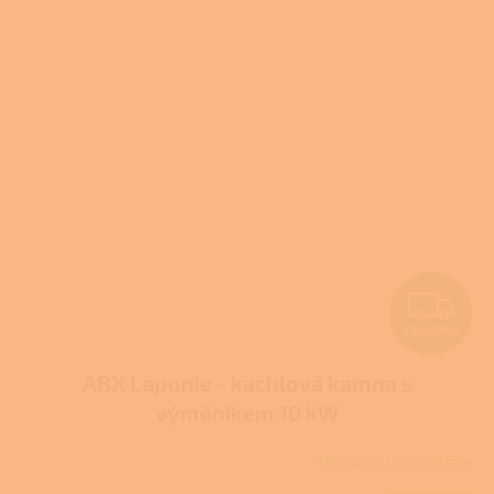
Z
ZDARMA
D
ABX Laponie - kachlová kamna s
A
výměníkem 10 kW
R
Skladem u dodavatele
Průměrné
M
hodnocení