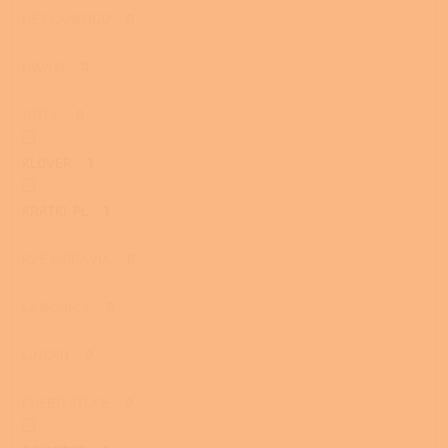
HS FLAMINGO
0
HWAM
0
JOTUL
0
KLOVER
1
KRATKI. PL
1
KVS MORAVIA
0
La Nordica
0
LINCAR
0
PHEBO STUFE
0