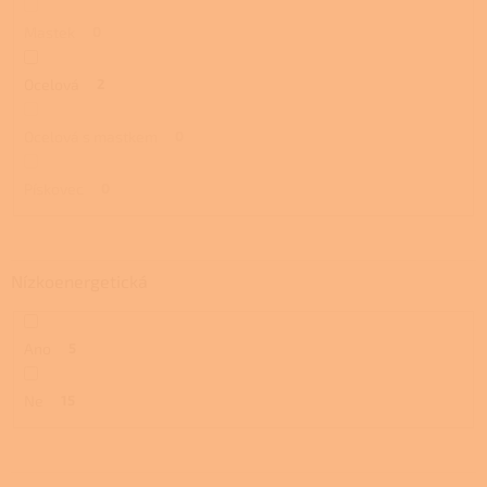
Mastek
0
Ocelová
2
Ocelová s mastkem
0
Pískovec
0
Nízkoenergetická
Ano
5
Ne
15