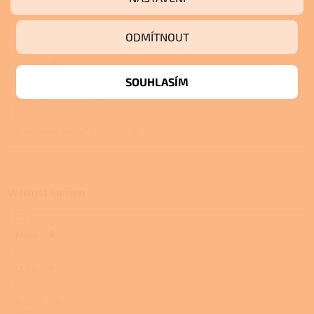
S troubou a plotnou
0
ODMÍTNOUT
S pecí
0
SOUHLASÍM
S pecí a plotnou
0
S troubou 340x277x390
0
Velikost kamen
Malá
6
Úzká
0
Kulatá
0