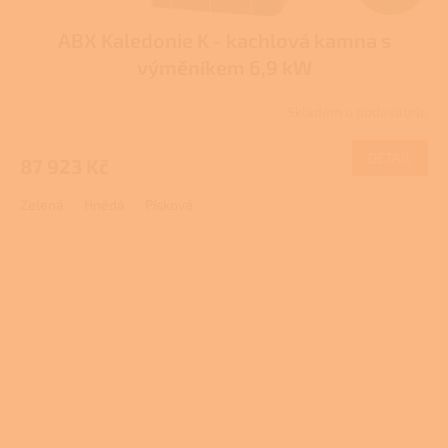
D
ABX Kaledonie K - kachlová kamna s
A
výměníkem 6,9 kW
R
Skladem u dodavatele
M
DETAIL
87 923 Kč
A
Zelená
Hnědá
Písková