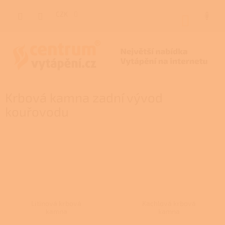
Přejít
na
CZK
NÁKUP
obsah
KOŠÍK
Krbová kamna zadní vývod
kouřovodu
Litinová krbová
Kachlová krbová
kamna
kamna