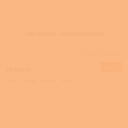
ABX Karelie - kachlová kamna
Skladem u dodavatele
DETAIL
79 830 Kč
Zelená
Hnědá
Písková
Perle