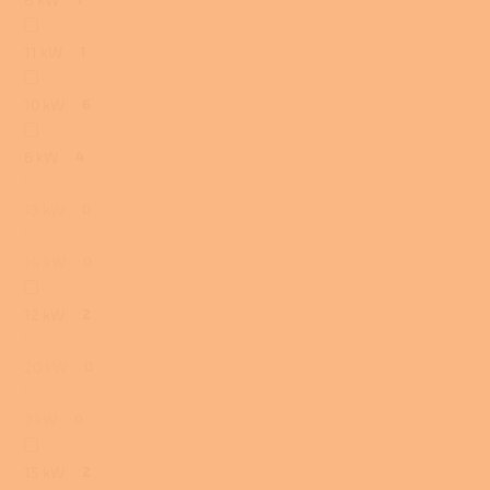
11 kW
1
10 kW
6
6 kW
4
13 kW
0
14 kW
0
12 kW
2
20 kW
0
7 kW
0
15 kW
2