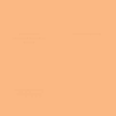
Hermeticky
Lázeňská kamna
uzavřená kamna na
dřevo
Krbová kamna na
dřevo a pelety
Ř