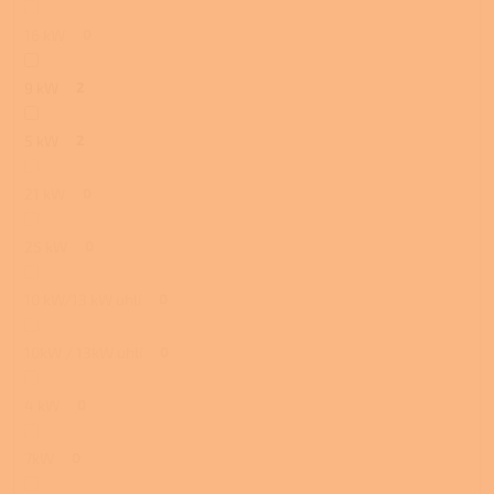
16 kW
0
9 kW
2
5 kW
2
21 kW
0
25 kW
0
10 kW/13 kW uhlí
0
10kW / 13kW uhlí
0
4 kW
0
7kW
0