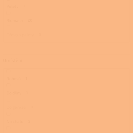
Pelety
1
Biomasa
20
Dřevo a pelety
0
Umístění
Rohová
1
Do dílny
1
Do garáže
0
Na chatu
5