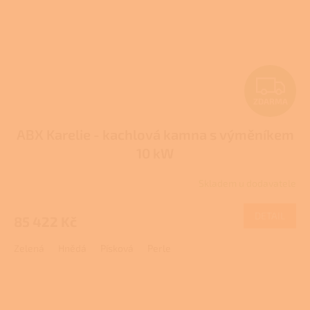
Z
ZDARMA
D
ABX Karelie - kachlová kamna s výměníkem
A
10 kW
R
Skladem u dodavatele
M
DETAIL
85 422 Kč
A
Zelená
Hnědá
Písková
Perle