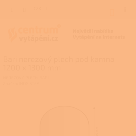
Přejít
na
CZK
NÁKUP
obsah
KOŠÍK
Bari nerezový plech pod kamna
1200 x 1300 mm
NEREZOVY-PLECH-BARI
Značka:
INOX STEAL