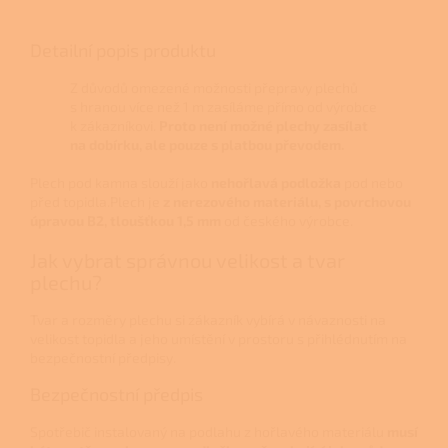
Detailní popis produktu
Z důvodů omezené možnosti přepravy plechů
s hranou více než 1 m zasíláme přímo od výrobce
k zákazníkovi.
Proto není možné plechy zasílat
na dobírku, ale pouze s platbou převodem.
Plech pod kamna slouží jako
nehořlavá podložka
pod nebo
před topidla.Plech je
z nerezového materiálu, s povrchovou
úpravou B2, tloušťkou 1,5 mm
od českého výrobce.
Jak vybrat správnou velikost a tvar
plechu?
Tvar a rozměry plechu si zákazník vybírá v návaznosti na
velikost topidla a jeho umístění v prostoru s přihlédnutím na
bezpečnostní předpisy.
Bezpečnostní předpis
Spotřebič instalovaný na podlahu z hořlavého materiálu
musí