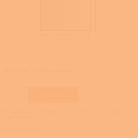
Skladem u dodavatele
Přidat do košíku
Plech pod kamna a před krby slouží jako nehořlavá podložka pod
a před topidla.
Detailní informace