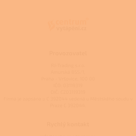
á
p
a
t
í
Provozovatel
RJ-Trading s.r.o.
Amurská 855/1,
Praha - Vršovice, 100 00
IČO: 03119319
DIČ: CZ03119319
Firma je zapsána u C 392044 vedená u Městského soudu v
Praze C 392044.
Rychlý kontakt