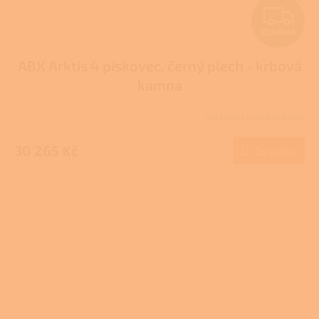
Z
ZDARMA
D
ABX Arktis 4 pískovec, černý plech - krbová
A
kamna
R
Skladem u dodavatele
M
30 265 Kč
Do košíku
A