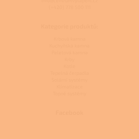
info@centrumvytapeni.cz
(+420) 778 500 111
Kategorie produktů:
Krbová kamna
Kuchyňská kamna
Peletová kamna
Krby
Kotle
Tepelná čerpadla
Solární systémy
Klimatizace
Topné systémy
Facebook