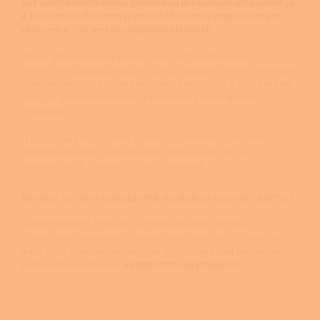
být opatřen ochrannou podložkou přesahující jeho půdorys,
a to nejméně 300 mm před přikládacím a popelníkovým
otvorem a 100 mm na ostatních stranách.
Topné těleso na tuhá paliva zabezpečte ochrannou
(nehořlavou) podložkou pod (před) topidlem, které znemožní
vznícení podlahy tvořené hořlavými materiály a zabrání také
žhavým uhlíkům vypadlým z topeniště zapálit okolní
předměty.
U krbů jsou zásady ještě přísnější (ochranná podložka
nejméně 800 mm v otevřeném směru a 400 mm na
rovnoběžných stranách s touto stranou).
Nehodí se vám standardně vyráběný rozměr plechu?
Žádný problém. Pošlete nám požadované rozměry
s nákresem tvaru plechu nebo fotku spotřebiče v prostoru
a my Vám zpracujeme nabídku. Kontaktní email pro zaslání
podkladů ke kalkulaci:
info@centrumvytapeni.cz
Z