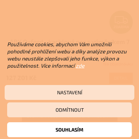
Z
ZDARMA
D
ABX Oxford - kachlová pec s výměníkem 7
A
Používáme cookies, abychom Vám umožnili
kW
pohodlné prohlížení webu a díky analýze provozu
R
webu neustále zlepšovali jeho funkce, výkon a
Na objednávku
Průměrné
použitelnost. Více informací
zde
M
hodnocení
produktu
127 201 Kč
DETAIL
A
je
3,7
NASTAVENÍ
Zelená
Hnědá
z
5
hvězdiček.
ODMÍTNOUT
ZOBRAZIT VŠECHNY SOUVISEJÍCÍ PRODUKTY
SOUHLASÍM
Popis