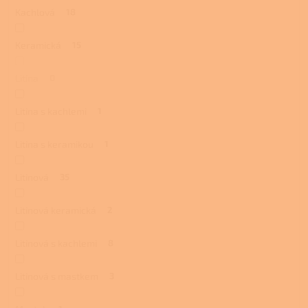
Kachlová
18
Keramická
15
Litina
0
Litina s kachlemi
1
Litina s keramikou
1
Litinová
35
Litinová keramická
2
Litinová s kachlemi
8
Litinová s mastkem
3