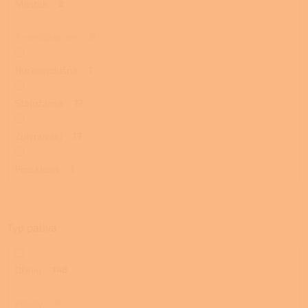
Mastek
2
S ventilátorem
0
Horkovzdušná
1
Stáložárná
17
Zplynovací
17
Prosklená
1
Typ paliva
Dřevo
148
Pelety
0