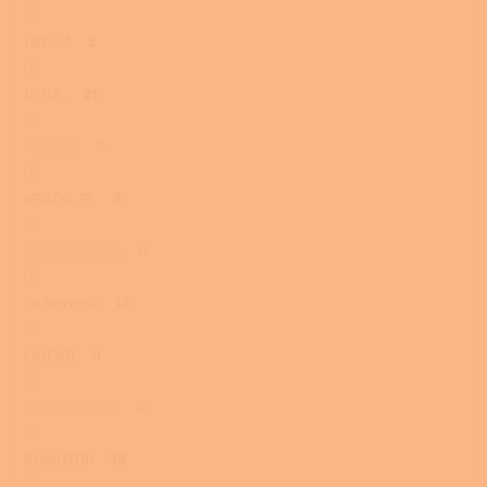
HWAM
2
JOTUL
21
KLOVER
0
KRATKI. PL
3
KVS MORAVIA
0
La Nordica
12
LINCAR
4
PHEBO STUFE
0
ROMOTOP
19