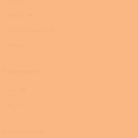
Mastek
1
Ocelová
84
Ocelová s mastkem
2
Pískovec
6
Nízkoenergetická
Ano
144
Ne
4
Průměr kouřovodu