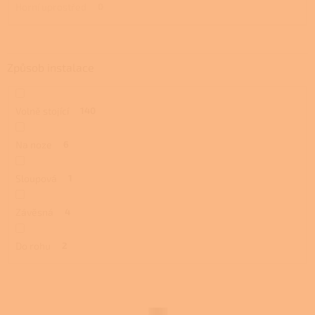
Horní uprostřed
0
Způsob instalace
Volně stojící
140
Na noze
6
Sloupová
1
Závěsná
4
Do rohu
2
V
ý