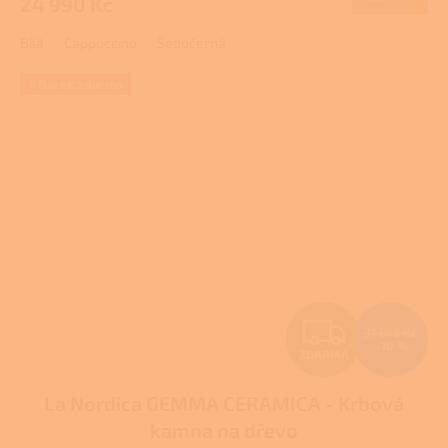
24 990 Kč
A
je
3,8
Bílá
Cappuccino
Šedočerná
z
5
hvězdiček.
+ Dárek zdarma
Z
31 868 Kč
–10 %
ZDARMA
D
La Nordica GEMMA CERAMICA - Krbová
A
kamna na dřevo