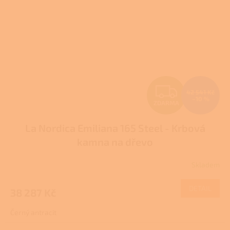
Z
42 541 Kč
–10 %
ZDARMA
D
La Nordica Emiliana 165 Steel - Krbová
A
kamna na dřevo
R
Skladem
M
DETAIL
38 287 Kč
A
Černý antracit