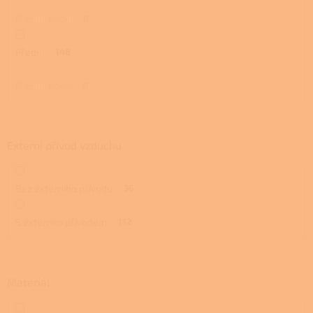
Přední, boční
0
Přední
148
Přední, horní
0
Externí přívod vzduchu
Bez externího přívodu
36
S externím přívodem
112
Materiál