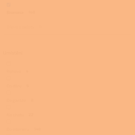
Biomasa
148
Dřevo a pelety
0
Umístění
Rohová
4
Do dílny
6
Do garáže
8
Na chatu
22
Do interiéru
148