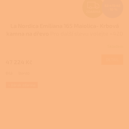
Z
52 472 Kč
–10 %
ZDARMA
D
La Nordica Emiliana 165 Maiolica- Krbová
A
kamna na dřevo
Pro další slevu volejte +420
R
778 500 111
Skladem
M
DETAIL
47 224 Kč
A
Bílá
Bordó
+ Dárek zdarma