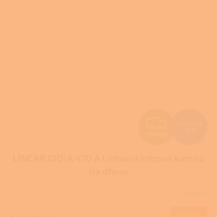
Z
30 831 Kč
–18 %
ZDARMA
D
LINCAR GIOIA 470 A Litinová krbová kamna
A
na dřevo
R
Skladem
Průměrné
M
hodnocení
produktu
DETAIL