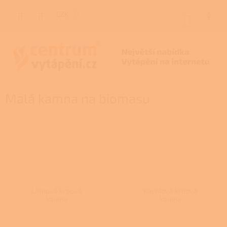
Přejít
na
CZK
NÁKUP
obsah
KOŠÍK
Malá kamna na biomasu
Litinová krbová
Kachlová krbová
kamna
kamna