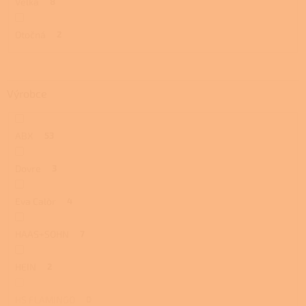
Velká
8
Otočná
2
Výrobce
ABX
53
Dovre
3
Eva Calòr
4
HAAS+SOHN
7
HEIN
2
HS FLAMINGO
0