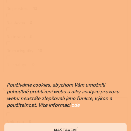
Do prostoru
12
Na stavbu
2
Na terasu
3
Do maringotky
10
Na chalupu
0
Používáme cookies, abychom Vám umožnili
Vaření a pečení
pohodlné prohlížení webu a díky analýze provozu
webu neustále zlepšovali jeho funkce, výkon a
použitelnost. Více informací
zde
S troubou
7
S plotnou
8
NASTAVENÍ