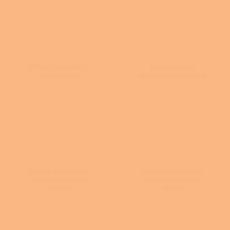
KRBOVÁ KAMNA S
Dvouplášťová
VÝMĚNÍKEM
teplovzdušná kamna
Kamna na dřevo s
Kamna na dřevo do
rozvodem horkého
nízkoenergetických
vzduchu
domů