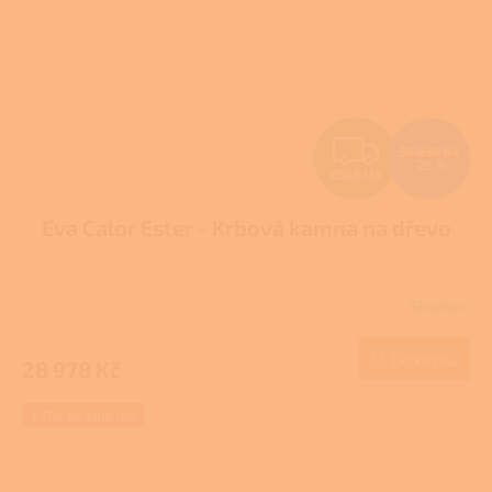
Z
38 638 Kč
–25 %
ZDARMA
D
Eva Calor Ester - Krbová kamna na dřevo
A
R
Skladem
M
Do košíku
28 978 Kč
A
+ Dárek zdarma