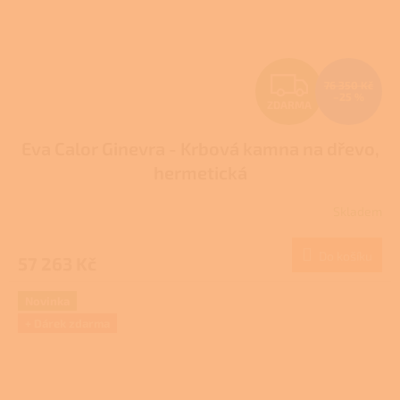
Z
76 350 Kč
–25 %
ZDARMA
D
Eva Calor Ginevra - Krbová kamna na dřevo,
A
hermetická
R
Skladem
M
Do košíku
57 263 Kč
A
Novinka
+ Dárek zdarma