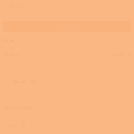
e
Abecedně
n
í
p
Zavřít filtr
r
o
Cena
d
u
12500
Kč
148990
Kč
k
t
ů
Na skladě
147
Celkový výkon
8 kW
10