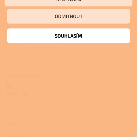
S troubou a plotnou
7
ODMÍTNOUT
S pecí
7
S pecí a plotnou
7
SOUHLASÍM
S troubou 340x277x390
0
Velikost kamen
Malá
148
Úzká
4
Kulatá
6