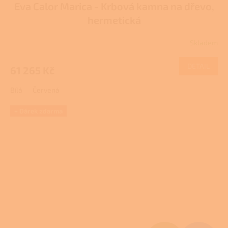
Eva Calor Marica - Krbová kamna na dřevo,
A
hermetická
R
Skladem
Průměrné
M
hodnocení
produktu
DETAIL
61 265 Kč
A
je
4,0
Bílá
Červená
z
5
hvězdiček.
+ Dárek zdarma