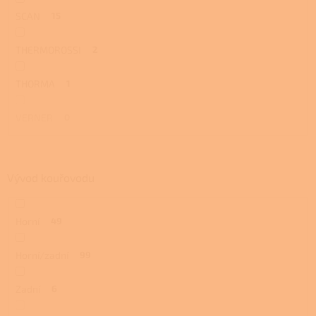
SCAN
15
THERMOROSSI
2
THORMA
1
VERNER
0
Vývod kouřovodu
Horní
49
Horní/zadní
99
Zadní
6