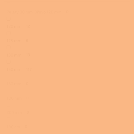
Pelety 80 mm, Dřevo 120 mm
0
120 mm
12
125 mm
6
130 mm
13
150 mm
117
160 mm
0
180 mm
0
200 mm
0
180 cm
0