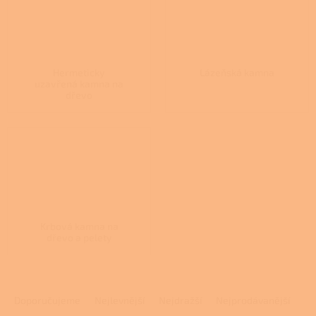
Hermeticky
Lázeňská kamna
uzavřená kamna na
dřevo
Krbová kamna na
dřevo a pelety
Ř
a
Doporučujeme
Nejlevnější
Nejdražší
Nejprodávanější
z