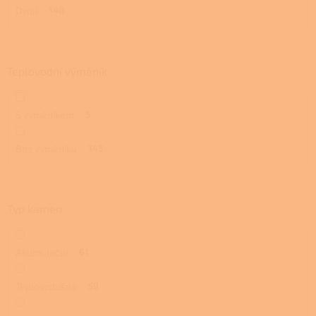
Dvojí
148
Teplovodní výměník
S výměníkem
5
Bez výměníku
143
Typ kamen
Akumulační
61
Teplovzdušná
59