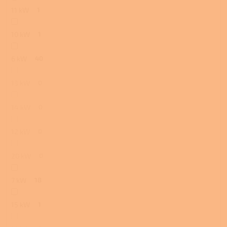
11 kW
1
10 kW
1
6 kW
40
13 kW
0
14 kW
0
12 kW
0
20 kW
0
7 kW
18
15 kW
1