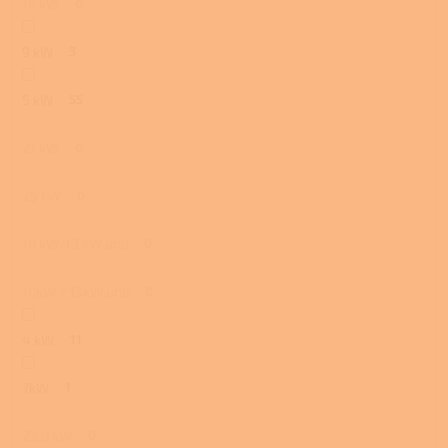
16 kW
0
9 kW
3
5 kW
55
21 kW
0
25 kW
0
10 kW/13 kW uhlí
0
10kW / 13kW uhlí
0
4 kW
11
7kW
1
23,0 kW
0