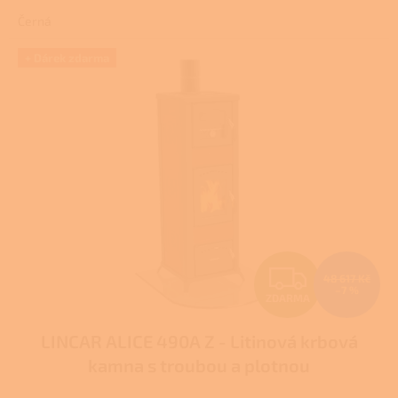
4,0
Černá
z
5
hvězdiček.
+ Dárek zdarma
Z
48 617 Kč
–7 %
ZDARMA
D
LINCAR ALICE 490A Z - Litinová krbová
A
kamna s troubou a plotnou
R