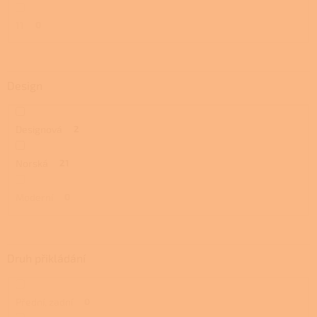
11
0
Design
Designová
2
Norská
21
Moderní
0
Druh přikládání
Přední, zadní
0