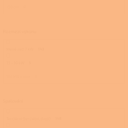
150 cm
0
Rozmezí výkonu
Méně než 7 kW
143
7,1 - 10 kW
5
10,1 kW a více
0
Spalování
Terciární (terciální, dvojí)
148