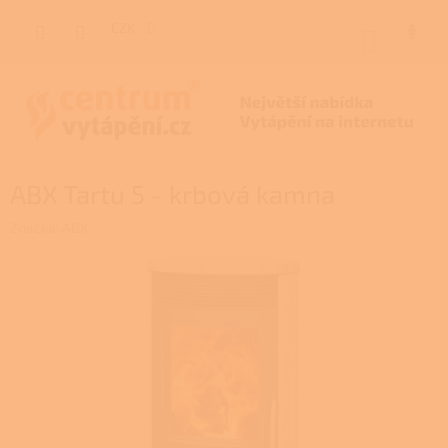
Přejít
na
CZK
NÁKUP
obsah
KOŠÍK
ABX Tartu 5 - krbová kamna
Značka:
ABX