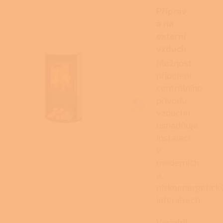
Příprav
a na
externí
vzduch
Možnost
připojení
centrálního
přívodu
vzduchu
usnadňuje
instalaci
v
moderních
a
nízkoenergetick
interiérech.
Variabil