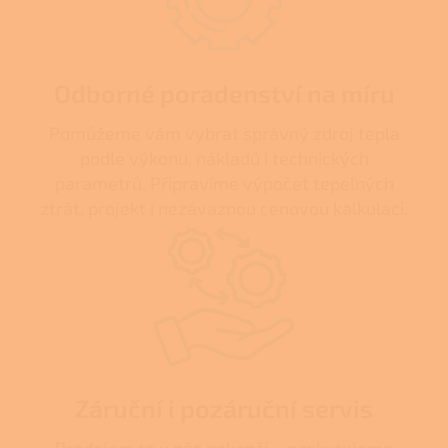
Odborné poradenství na míru
Pomůžeme vám vybrat správný zdroj tepla
podle výkonu, nákladů i technických
parametrů. Připravíme výpočet tepelných
ztrát, projekt i nezávaznou cenovou kalkulaci.
Záruční i pozáruční servis
Prodejem to u nás nekončí – poskytujeme