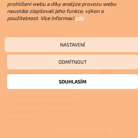
prohlížení webu a díky analýze provozu webu
neustále zlepšovali jeho funkce, výkon a
Názor odborníka
použitelnost. Více informací
zde
Kdy kamna nejlépe
využijete
NASTAVENÍ
ABX Tartu 5 doporučujeme pro
ODMÍTNOUT
občasné vytápění s
dohledem
v obytných nebo
společenských místnostech.
SOUHLASÍM
Používejte suché dřevo, dřevní
či ekobrikety a zajistěte
dostatečný přívod čerstvého
vzduchu. Instalaci svěřte
odborníkovi.
Jsme autorizovaný