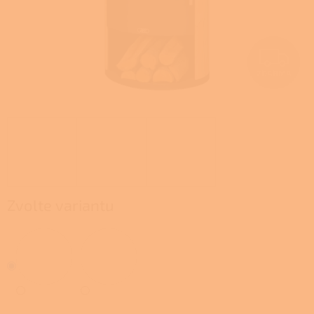
Z
ZDARMA
D
A
R
M
A
Zvolte variantu