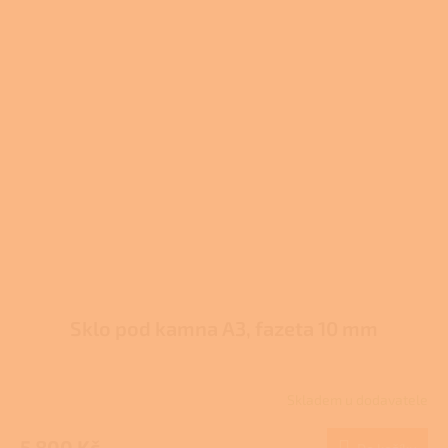
z
5
hvězdiček.
Sklo pod kamna A3, fazeta 10 mm
Skladem u dodavatele
5 800 Kč