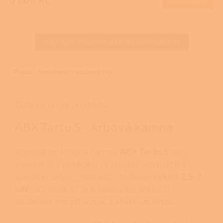
Do košíku
ZOBRAZIT VŠECHNY SOUVISEJÍCÍ PRODUKTY
Popis
Související soubory (4)
Detailní popis produktu
ABX Tartu 5 - krbová kamna
Kompaktní krbová kamna
ABX Tartu 5
jsou
vhodná pro přitápění i vytápění obytných a
společenských místností. Nabízejí
výkon 2,5–7
kW
, účinnost 81 % a spalování dřeva či
ekobriket pro příjemné a efektivní teplo.