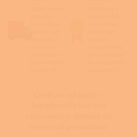
Žádné skryté
Přidejte se k
poplatky –
více než 500
tato krbová
zákazníkům,
kamna vám
kteří tento
doručíme s
produkt
dopravou
zakoupili před
zdarma až k
vámi a hodnotí
vašim dveřím
ho s maximální
po celé ČR.
spokojeností.
Centrum vytápění –
komplexní řešení pro
teplo vašeho domova od
návrhu až po realizaci