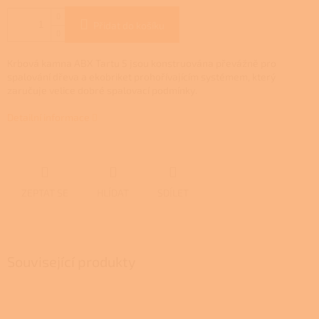
Přidat do košíku
Krbová kamna ABX
Tartu 5
jsou konstruována převážně pro
spalování dřeva a ekobriket prohořívajícím systémem, který
zaručuje velice dobré spalovací podmínky.
Detailní informace
ZEPTAT SE
HLÍDAT
SDÍLET
Související produkty