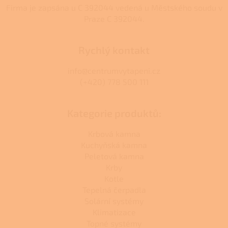
Firma je zapsána u C 392044 vedená u Městského soudu v
Praze C 392044.
Rychlý kontakt
info@centrumvytapeni.cz
(+420) 778 500 111
Kategorie produktů:
Krbová kamna
Kuchyňská kamna
Peletová kamna
Krby
Kotle
Tepelná čerpadla
Solární systémy
Klimatizace
Topné systémy