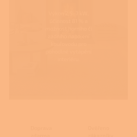
Výkon 2,5–7 kW,
účinnost 81 % a
možnost horního či
zadního napojení
kouřovodu pro
pohodlné vytápění
interiéru.
Doprava
Ověřeno
zdarma
zákazníky