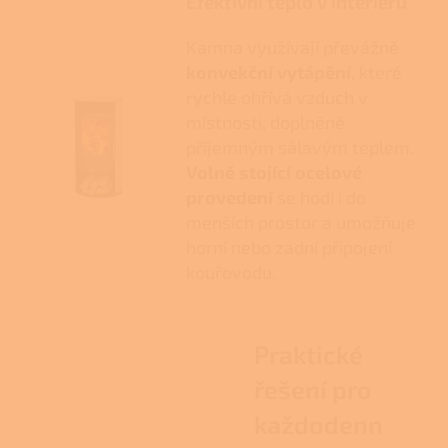
Efektivní teplo v interiéru
Kamna využívají převážně
konvekční vytápění
, které
rychle ohřívá vzduch v
místnosti, doplněné
příjemným sálavým teplem.
Volně stojící ocelové
provedení
se hodí i do
menších prostor a umožňuje
horní nebo zadní připojení
kouřovodu.
Praktické
řešení pro
každodenn