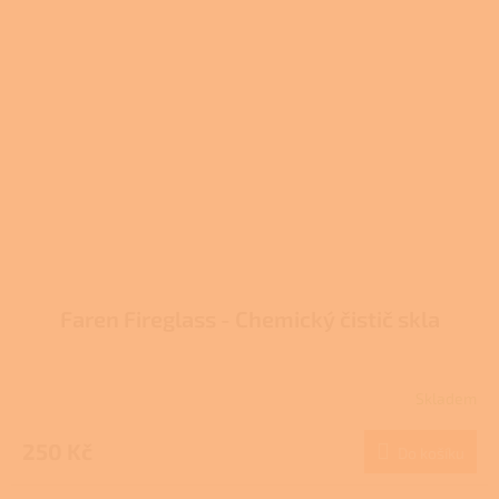
Faren Fireglass - Chemický čistič skla
Skladem
Průměrné
hodnocení
produktu
250 Kč
Do košíku
je
3,7