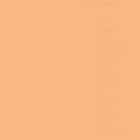
í vytápění
Trojí
spalov
ání
Promyšlený
systém
podporuje
dobré
spalovací
podmínky
a
pomáhá
využít
energii
paliva
efektivněji.