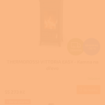
s
p
r
o
d
u
k
t
Z
ů
69 091 Kč
–20 %
ZDARMA
D
THERMOROSSI VITTORIA EASY - Kamna na
A
dřevo
R
Skladem
M
Do košíku
55 273 Kč
A
+ Dárek zdarma