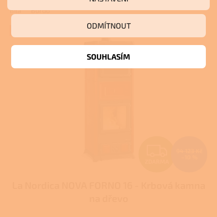
Bílá
Bordó
ODMÍTNOUT
+ Dárek zdarma
SOUHLASÍM
Z
94 123 Kč
–10 %
ZDARMA
D
La Nordica NOVA FORNO 16 - Krbová kamna
A
na dřevo
R