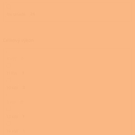
ů
Na skladě
26
Celkový výkon
8 kW
0
11 kW
7
10 kW
3
6 kW
0
13 kW
1
14 kW
1