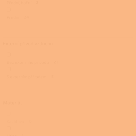
Přední, boční
2
Přední
24
Externí přívod vzduchu
Bez externího přívodu
21
S externím přívodem
5
Materiál
Kachlová
0
Litina
1