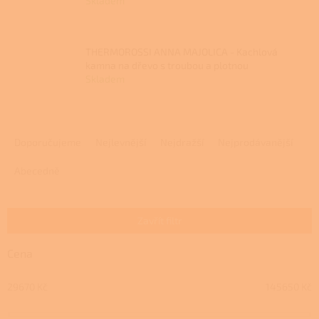
Skladem
THERMOROSSI ANNA MAJOLICA - Kachlová
kamna na dřevo s troubou a plotnou
Skladem
Ř
a
Doporučujeme
Nejlevnější
Nejdražší
Nejprodávanější
z
e
Abecedně
n
í
p
Zavřít filtr
r
o
Cena
d
u
29670
Kč
145650
Kč
k
t