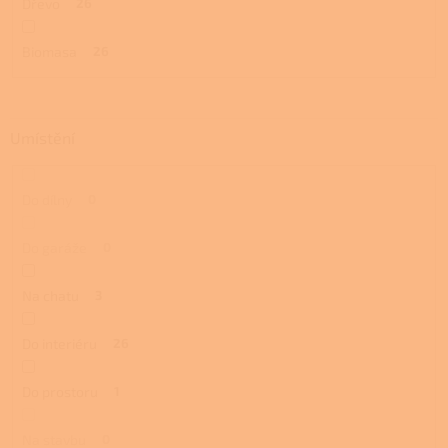
Dřevo
26
Biomasa
26
Umístění
Do dílny
0
Do garáže
0
Na chatu
3
Do interiéru
26
Do prostoru
1
Na stavbu
0