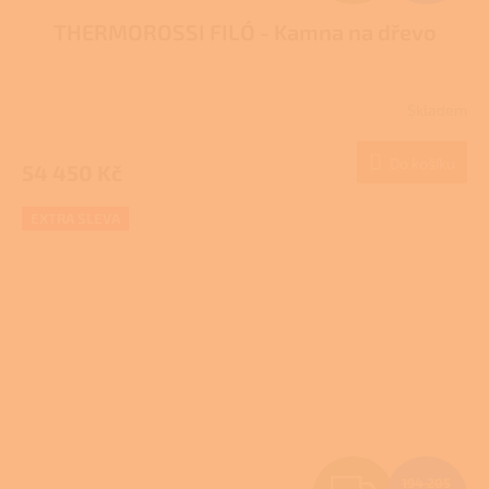
D
THERMOROSSI FILÓ - Kamna na dřevo
A
R
Skladem
M
Do košíku
54 450 Kč
A
EXTRA SLEVA
194 205