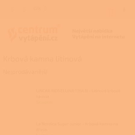
Přejít
na
CZK
NÁKUP
obsah
KOŠÍK
Krbová kamna litinová
Nejprodávanější
LINCAR MONELLINA 176A N - Litinová krbová
kamna
Skladem
La Nordica Super Junior - Krbová kamna na
dřevo