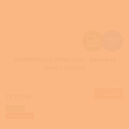
Z
90 659 Kč
–20 %
ZDARMA
D
THERMOROSSI ANNA EASY - Kamna na
A
dřevo s troubou
R
Skladem
M
Do košíku
72 527 Kč
A
Novinka
EXTRA SLEVA