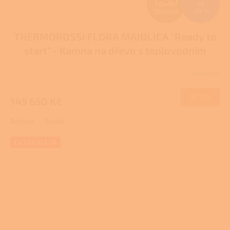
Z
Kč
–25 %
ZDARMA
D
THERMOROSSI FLORA MAIOLICA "Ready to
A
start" - Kamna na dřevo s teplovodním
R
výměníkem
Skladem
M
DETAIL
145 650 Kč
A
Béžová
Bordó
EXTRA SLEVA