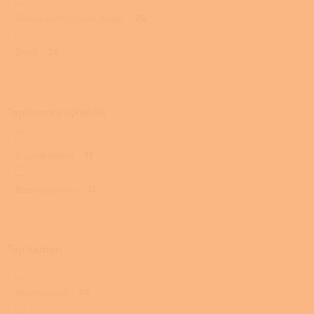
Terciární (terciální, dvojí)
26
Dvojí
26
Teplovodní výměník
S výměníkem
11
Bez výměníku
15
Typ kamen
Akumulační
26