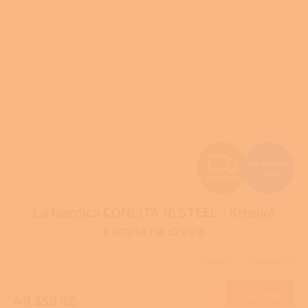
Z
54 843 Kč
–10 %
ZDARMA
D
La Nordica CONCITA 16 STEEL - Krbová
A
kamna na dřevo
R
Skladem u dodavatele
M
Do košíku
49 359 Kč
A