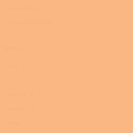
S pecí a plotnou
7
S troubou 340x277x390
1
Výrobce
Dovre
1
JOTUL
0
KRATKI. PL
2
La Nordica
7
LINCAR
1