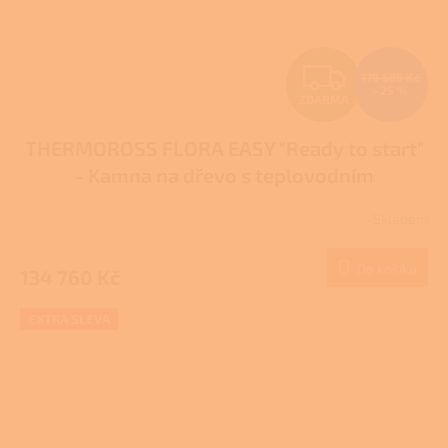
Z
179 685 Kč
–25 %
ZDARMA
D
THERMOROSS FLORA EASY "Ready to start"
A
- Kamna na dřevo s teplovodním
R
výměníkem
Skladem
M
Do košíku
134 760 Kč
A
EXTRA SLEVA