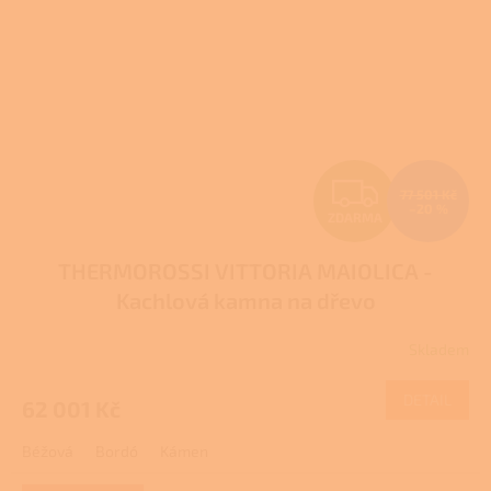
Z
77 501 Kč
–20 %
ZDARMA
D
THERMOROSSI VITTORIA MAIOLICA -
A
Kachlová kamna na dřevo
R
Skladem
M
DETAIL
62 001 Kč
A
Béžová
Bordó
Kámen