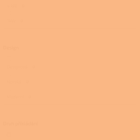
4 kW
0
7kW
0
Design
Designová
0
Norská
0
Moderní
0
Druh přikládání