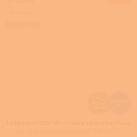
74 320 Kč
A
Černý antracit
+ Dárek zdarma
Z
63 440 Kč
–10 %
ZDARMA
D
La Nordica ISOTTA - Krbová kamna na dřevo
A
Pro další slevu volejte +420 778 500 111