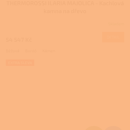
THERMOROSSI ILARIA MAJOLICA - Kachlová
A
kamna na dřevo
R
Skladem
M
DETAIL
54 547 Kč
A
Béžová
Bordó
Kámen
EXTRA SLEVA