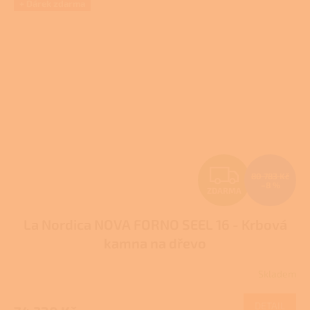
+ Dárek zdarma
Z
80 783 Kč
–8 %
ZDARMA
D
La Nordica NOVA FORNO SEEL 16 - Krbová
A
kamna na dřevo
R
Skladem
M
DETAIL