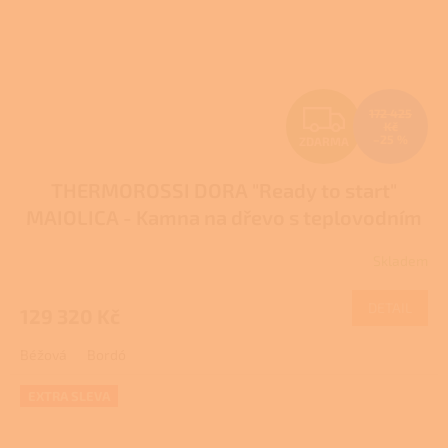
Z
172 425
Kč
–25 %
ZDARMA
D
THERMOROSSI DORA "Ready to start"
A
MAIOLICA - Kamna na dřevo s teplovodním
R
výměníkem
Skladem
M
DETAIL
129 320 Kč
A
Béžová
Bordó
EXTRA SLEVA