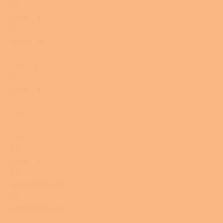
12 kW
2
20 kW
4
7 kW
0
15 kW
5
9 kW
0
5 kW
0
21 kW
1
10 kW/13 kW uhlí
1
10kW / 13kW uhlí
1