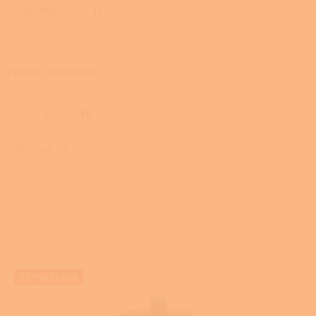
THERMOROSSI
15
Způsob instalace
Volně stojící
26
Na noze
2
Závěsná
0
Do rohu
0
V
EXTRA SLEVA
ý
p
i