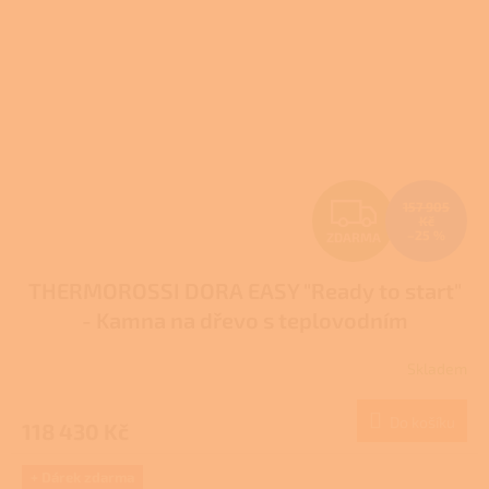
Z
157 905
Kč
–25 %
ZDARMA
D
THERMOROSSI DORA EASY "Ready to start"
A
- Kamna na dřevo s teplovodním
R
výměníkem
Skladem
M
Do košíku
118 430 Kč
A
+ Dárek zdarma