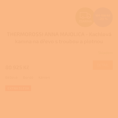
Z
101 156 Kč
–20 %
ZDARMA
D
THERMOROSSI ANNA MAJOLICA - Kachlová
A
kamna na dřevo s troubou a plotnou
R
Skladem
M
DETAIL
80 925 Kč
A
Béžová
Bordó
Kámen
EXTRA SLEVA