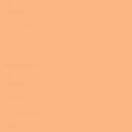
Na terasu
1
Do maringotky
0
Na chalupu
0
Vaření a pečení
S troubou
6
S plotnou
7
S troubou a plotnou
7
S pecí
7