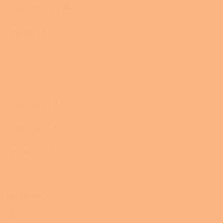
Teplovzdušná
26
Mastek
1
S ventilátorem
0
Horkovzdušná
0
Stáložárná
3
Zplynovací
3
Prosklená
2
Typ paliva