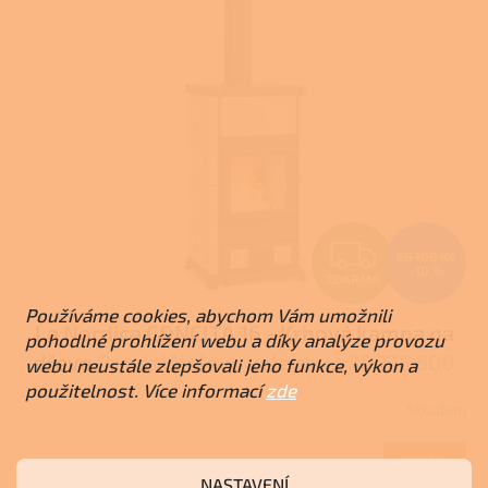
Z
66 108 Kč
–10 %
ZDARMA
D
Používáme cookies, abychom Vám umožnili
La Nordica CONCITA 16 - Krbová kamna na
A
pohodlné prohlížení webu a díky analýze provozu
dřevo
Pro další slevu volejte +420 778 500
webu neustále zlepšovali jeho funkce, výkon a
R
111
použitelnost. Více informací
zde
Skladem
M
DETAIL
59 498 Kč
A
NASTAVENÍ