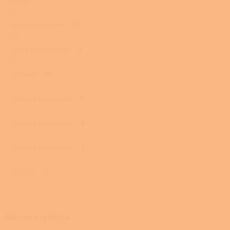
Litina s kachlemi
2
Litina s keramikou
2
Litinová
16
Litinová keramická
7
Litinová s kachlemi
8
Litinová s mastkem
1
Mastek
0
Nízkoenergetická