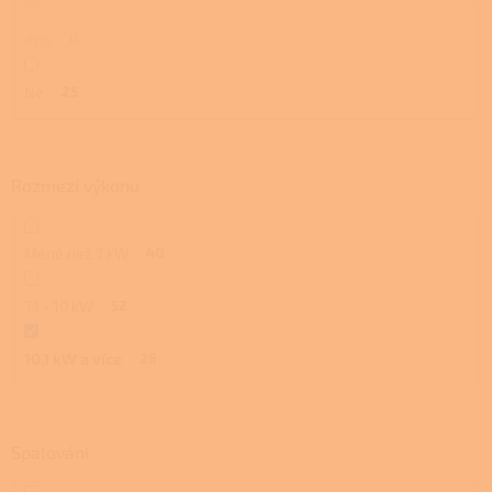
Ano
0
Ne
25
Rozmezí výkonu
Méně než 7 kW
40
7,1 - 10 kW
52
10,1 kW a více
26
Spalování