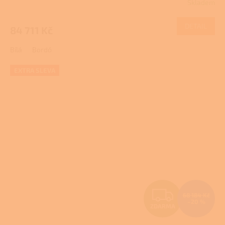
Skladem
M
DETAIL
84 711 Kč
A
Bílá
Bordó
EXTRA SLEVA
Z
68 184 Kč
–20 %
ZDARMA
D