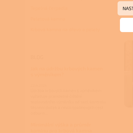
Tepelná čerpadla
NAS
Peletová kamna
Krbová kamna na dřevo a pelety
BLOG
Jak na údržbu krbových kamen
s výměníkem?
22.4.2026
Údržba krbových kamen s výměníkem
vyžaduje pravidelné čištění
teplovodního výměníku od sazí, kontrolu
těsnění dvířek a revizi spalinových cest
odborní...
Minimální výška a průměr
komínu pro krbová kamna