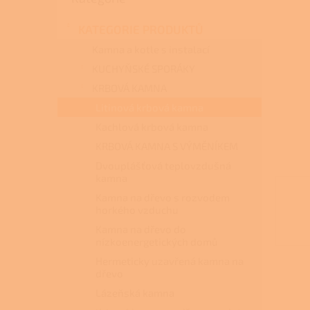
a
n
KATEGORIE PRODUKTŮ
e
l
Kamna a kotle s instalací
KUCHYŇSKÉ SPORÁKY
KRBOVÁ KAMNA
Litinová krbová kamna
Kachlová krbová kamna
KRBOVÁ KAMNA S VÝMĚNÍKEM
Dvouplášťová teplovzdušná
kamna
Kamna na dřevo s rozvodem
horkého vzduchu
Kamna na dřevo do
nízkoenergetických domů
Hermeticky uzavřená kamna na
dřevo
Lázeňská kamna