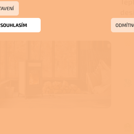
Tep
TAVENÍ
des
SOUHLASÍM
ODMÍTN