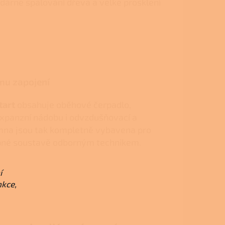
dárné spalování dřeva a velké prosklení
mu zapojení
tart
obsahuje oběhové čerpadlo,
expanzní nádobu i odvzdušňovací a
amna jsou tak kompletně vybavena pro
topné soustavě odborným technikem.
í
nkce,