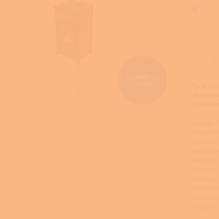
Z
172 425 Kč
–25 %
Plně vy
ZDARMA
okamžité
D
pojišťov
Kamna
A
designem
špičkové
keramick
kamnům e
R
zdrojem 
domova
spolehli
spotřebě
M
vytápění