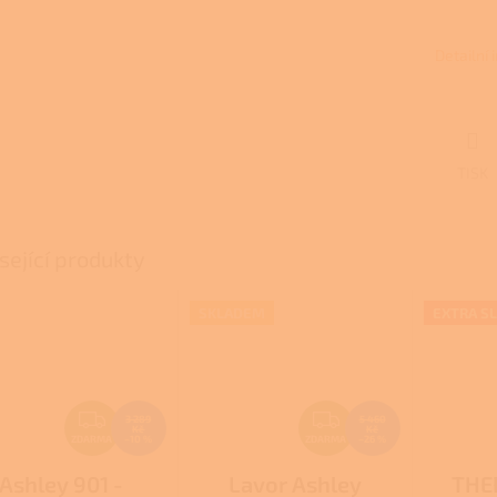
A
Detailní
TISK
sející produkty
SKLADEM
EXTRA S
Z
Z
3 289
5 460
Kč
Kč
D
D
ZDARMA
–10 %
ZDARMA
–26 %
A
A
Ashley 901 -
Lavor Ashley
THE