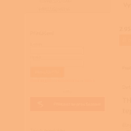
TOPNÉ SYSTÉMY
Vy
PŘÍSLUŠENSTVÍ
2 95
Přihlášení
D
E-mail
Heslo
Popi
PŘIHLÁSIT SE
Nová registrace
Zapomenuté heslo
Det
nebo
TH
Přihlásit se přes Seznam
te
Ele
Top 4 produkty