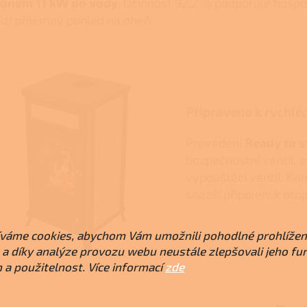
onem 11 kW do vody
. Účinnost 92,2 % podporuje hospo
ízí příjemný pohled na oheň.
Připraveno k rychlé
Provedení
Ready to s
bezpečnostní ventil, 
vypouštěcí ventil. K
snazší připojení k o
váme cookies, abychom Vám umožnili pohodlné prohlížen
a díky analýze provozu webu neustále zlepšovali jeho fu
 a použitelnost. Více informací
zde