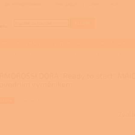
OBCHODNÍ PODMÍNKY
REKLAMACE
GDPR
BLOG
HLEDAT
DOTACE NA VYTÁPĚNÍ
FOTOVOLTAIKA
TEPELNÁ ČERPADLA
Litinová krbová
THERMOROSSI DORA "Ready to star
kamna
výměníkem
RMOROSSI DORA "Ready to start" MAIO
lovodním výměníkem
Značka:
THERMOROSSI
 SLEVA
Zvolt