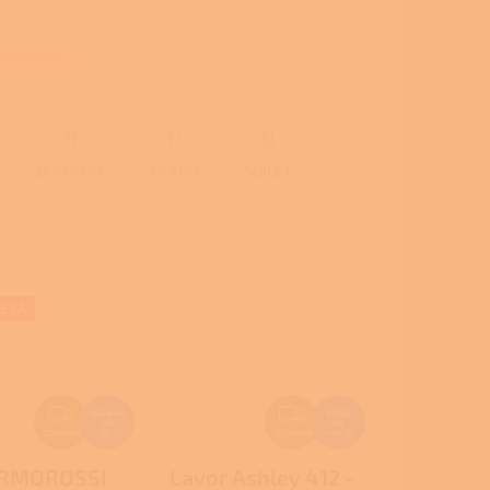
 informace
ZEPTAT SE
HLÍDAT
SDÍLET
LEVA
Z
Z
155 546
3 393
Kč
Kč
D
D
ZDARMA
–36 %
ZDARMA
–41 %
A
A
RMOROSSI
Lavor Ashley 412 -