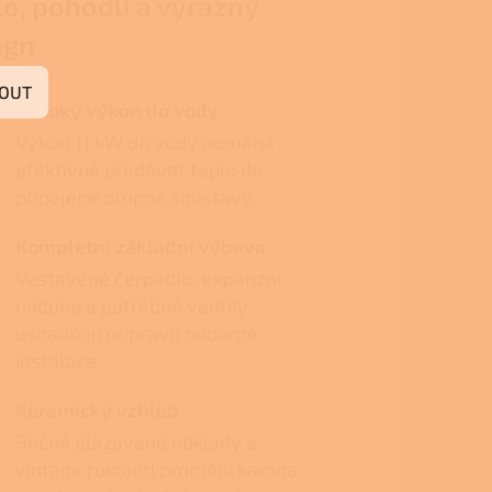
lo, pohodlí a výrazný
ign
OUT
Vysoký výkon do vody
Výkon 11 kW do vody pomáhá
efektivně předávat teplo do
připojené otopné soustavy.
Kompletní základní výbava
Vestavěné čerpadlo, expanzní
nádoba a potřebné ventily
usnadňují přípravu odborné
instalace.
Keramický vzhled
Ručně glazované obklady a
vintage rukojeti promění kamna