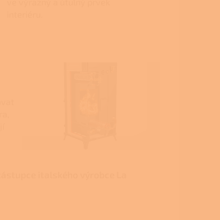
ve výrazný a útulný prvek
interiéru.
ovat
ra,
jí
ástupce italského výrobce La
e