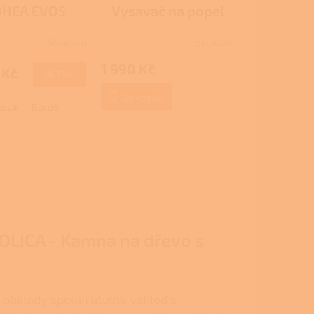
R
R
HEA EVO5
Vysavač na popel
M
M
IOLICA -
A
A
Skladem
Skladem
ová kamna na
dřevo s
1 990 Kč
 Kč
DETAIL
plovodním
Do košíku
měníkem
žová
Bordó
OLICA - Kamna na dřevo s
obklady spojují útulný vzhled s