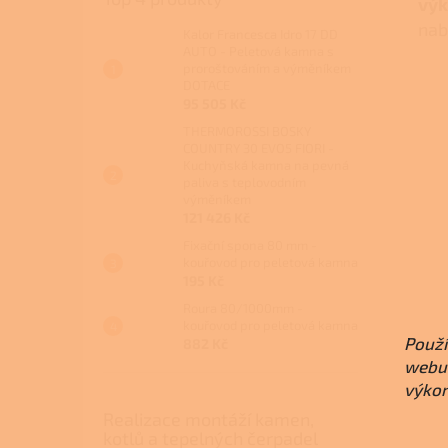
výk
nab
Kalor Francesca Idro 17 DD
AUTO - Peletová kamna s
proroštováním a výměníkem
DOTACE
95 505 Kč
THERMOROSSI BOSKY
COUNTRY 30 EVO5 FIORI -
Kuchyňská kamna na pevná
paliva s teplovodním
výměníkem
121 426 Kč
Fixační spona 80 mm -
kouřovod pro peletová kamna
195 Kč
Roura 80/1000mm -
kouřovod pro peletová kamna
Použí
882 Kč
webu 
výkon
Realizace montáží kamen,
kotlů a tepelných čerpadel