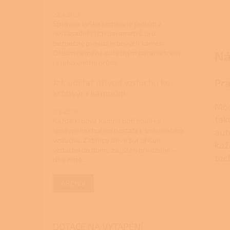
22.4.2026
Správná výška komínu je jedním z
nejzásadnějších parametrů pro
bezpečný provoz krbových kamen.
Dalším neméně důležitým parametrem
Ná
je jeho vnitřní prům...
Pra
Jak udělat přívod vzduchu ke
krbovým kamnům
Mod
9.3.2026
tak
Každá krbová kamna potřebují ke
správnému hoření dostatek spalovacího
aut
vzduchu. Zatímco dříve byl přísun
kaž
vzduchu do domů zajištěn přirozeně –
tec
díky netě...
ARCHIV
DOTACE NA VYTÁPĚNÍ