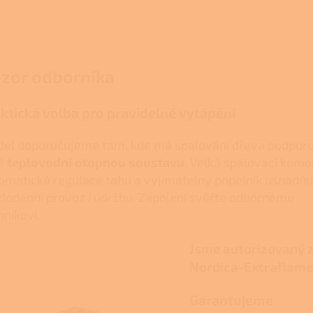
zor odborníka
ktická volba pro pravidelné vytápění
el doporučujeme tam, kde má spalování dřeva podpor
é
teplovodní otopnou soustavu
. Velká spalovací komo
omatická regulace tahu a vyjímatelný popelník usnadňu
dodenní provoz i údržbu. Zapojení svěřte odbornému
hnikovi.
Jsme autorizovaný z
Nordica-Extraflam
Garantujeme