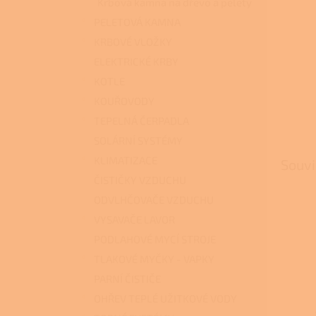
Krbová kamna na dřevo a pelety
PELETOVÁ KAMNA
KRBOVÉ VLOŽKY
ELEKTRICKÉ KRBY
KOTLE
KOUŘOVODY
TEPELNÁ ČERPADLA
SOLÁRNÍ SYSTÉMY
KLIMATIZACE
Souvi
ČISTIČKY VZDUCHU
ODVLHČOVAČE VZDUCHU
VYSAVAČE LAVOR
PODLAHOVÉ MYCÍ STROJE
TLAKOVÉ MYČKY - VAPKY
PARNÍ ČISTIČE
OHŘEV TEPLÉ UŽITKOVÉ VODY