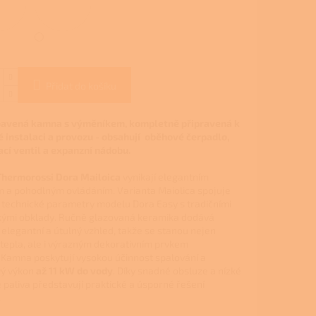
Přidat do košíku
bavená kamna s výměníkem, kompletně připravená k
 instalaci a provozu - obsahují oběhové čerpadlo,
ací ventil a expanzní nádobu.
Thermorossi Dora Mailoica
vynikají elegantním
 a pohodlným ovládáním. Varianta Maiolica
spojuje
 technické parametry modelu Dora Easy s tradičními
ými obklady. Ručně glazovaná keramika dodává
legantní a útulný vzhled, takže se stanou nejen
tepla, ale i výrazným dekorativním prvkem
.
Kamna poskytují vysokou účinnost spalování a
vý výkon
až 11 kW do vody
. Díky snadné obsluze a nízké
 paliva představují praktické a úsporné řešení
.