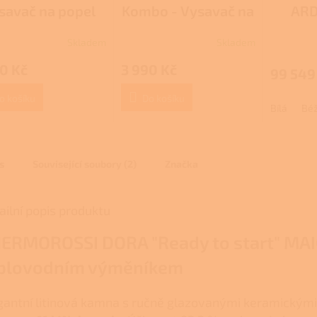
R
R
savač na popel
Kombo - Vysavač na
ARD
M
M
popel
MA
A
A
Skladem
Skladem
Průměrné
Průměrné
Kachl
hodnocení
hodnocení
0 Kč
3 990 Kč
produktu
produktu
99 549
je
je
te
3,0
2,3
o košíku
Do košíku
vý
Bílá
Bé
z
z
5
5
hvězdiček.
hvězdiček.
s
Související soubory (2)
Značka
ailní popis produktu
ERMOROSSI DORA "Ready to start" MAI
plovodním výměníkem
gantní litinová kamna s ručně glazovanými keramickými 