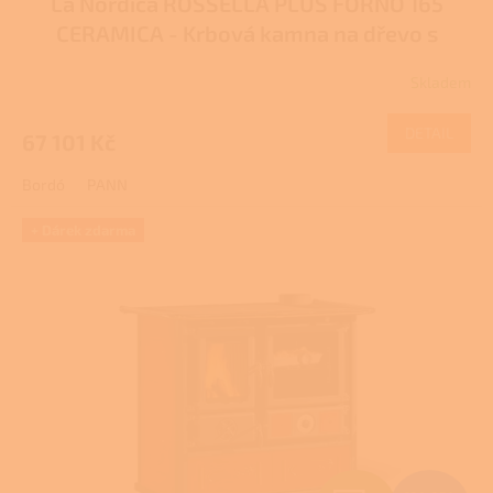
La Nordica ROSSELLA PLUS FORNO 165
A
CERAMICA - Krbová kamna na dřevo s
R
troubou
Pro další slevu volejte +420 778 500
Skladem
111
M
DETAIL
67 101 Kč
A
Bordó
PANN
+ Dárek zdarma