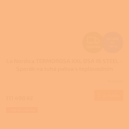
Z
123 886
Kč
–10 %
ZDARMA
D
La Nordica TERMOROSA XXL DSA 16 STEEL -
A
Sporák na tuhá paliva s teplovodním
R
výměníkem
Pro další slevu volejte +420 778
Skladem
Průměrné
500 111
M
hodnocení
produktu
Do košíku
111 498 Kč
A
je
3,1
z
+ Dárek zdarma
5
hvězdiček.