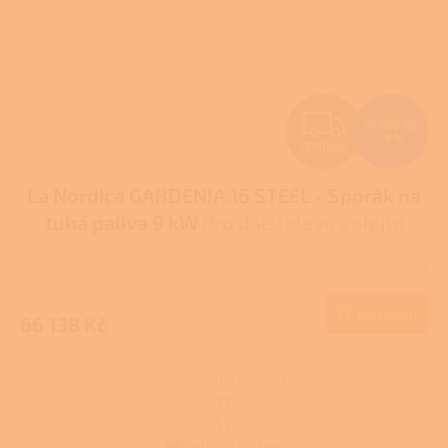
Z
71 889 Kč
–8 %
ZDARMA
D
La Nordica GARDENIA.16 STEEL - Sporák na
A
tuhá paliva 9 kW
Pro další slevu volejte
R
+420 778 500 111
Skladem
M
Do košíku
66 138 Kč
A
NAČÍST 18 DALŠÍCH
S
1
3
t
O
r
46
položek celkem