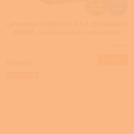
Z
104 054
Kč
–10 %
ZDARMA
D
La Nordica TERMOROSA D.S.A. 16 CERAMICA
A
BORDO - Sporák na dřevo teplovodním
R
výměníkem
Pro další slevu volejte +420 778
Skladem
500 111
M
Do košíku
93 649 Kč
A
+ Dárek zdarma