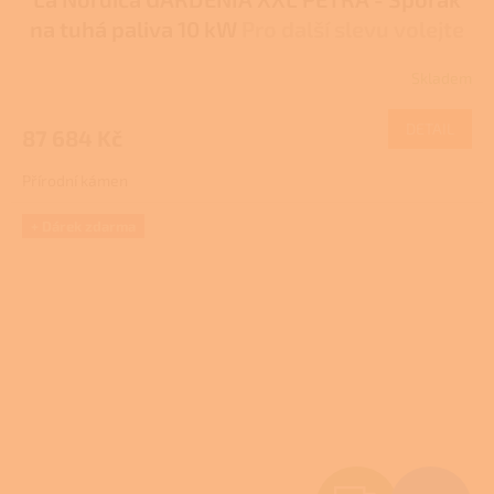
A
na tuhá paliva 10 kW
Pro další slevu volejte
R
+420 778 500 111
Skladem
M
DETAIL
87 684 Kč
A
Přírodní kámen
+ Dárek zdarma