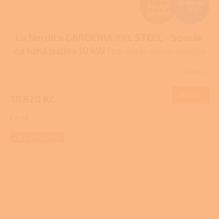
Z
85 674 Kč
–8 %
ZDARMA
D
La Nordica GARDENIA XXL STEEL - Sporák
A
na tuhá paliva 10 kW
Pro další slevu volejte
R
+420 778 500 111
Skladem
M
DETAIL
78 820 Kč
A
Černá
+ Dárek zdarma