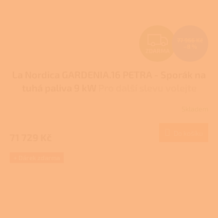
Z
77 966 Kč
–8 %
ZDARMA
D
La Nordica GARDENIA.16 PETRA - Sporák na
A
tuhá paliva 9 kW
Pro další slevu volejte
R
+420 778 500 111
Skladem
M
Do košíku
71 729 Kč
A
+ Dárek zdarma