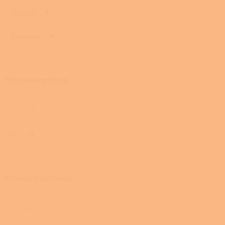
Ocelová
2
Kamenná
3
Nízkoenergetická
Ano
0
Ne
11
Průměr kouřovodu
80 mm
0