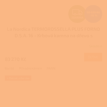
Z
92 522 Kč
–10 %
ZDARMA
D
La Nordica TERMOROSSELLA PLUS FORNO
A
D.S.A. 16 - Krbová kamna na dřevo s
R
teplovodním výměníkem
Pro další slevu
Skladem
Průměrné
volejte +420 778 500 111
M
hodnocení
produktu
DETAIL
83 270 Kč
A
je
3,5
Bordó
Přírodní kámen
PANN
z
5
hvězdiček.
+ Dárek zdarma