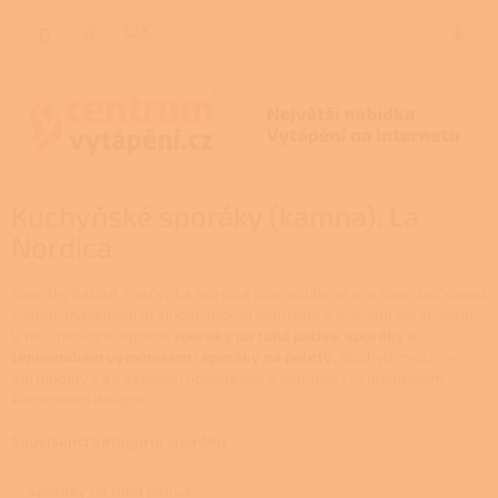
Přejít
na
CZK
NÁKUP
obsah
KOŠÍK
Kuchyňské sporáky (kamna): La
Nordica
Sporáky italské značky La Nordica jsou oblíbené pro svou špičkovou
kvalitu, maximální účinnost, nízkou spotřebu a precizní zpracování.
V naší nabídce najdete
sporáky na tuhá paliva
,
sporáky s
teplovodním výměníkem
i
sporáky na pelety
. Nechybí mezi nimi
ani modely s atraktivním opláštěním z majoliky či v působivém
kamenném designu.
Související kategorie sporáků
Sporáky na tuhá paliva