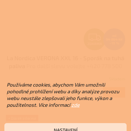
Z
od
94 864 Kč
–10 %
ZDARMA
D
La Nordica VERONA XXL 16 - Sporák na tuhá
A
paliva
Pro další slevu volejte +420 778 500
R
111
Skladem
M
Používáme cookies, abychom Vám umožnili
pohodlné prohlížení webu a díky analýze provozu
DETAIL
85 378 Kč
od
A
webu neustále zlepšovali jeho funkce, výkon a
použitelnost. Více informací
zde
Antracit
Nerez
+ Dárek zdarma
NASTAVENÍ