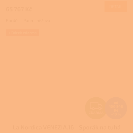
M
produktu
DETAIL
65 767 Kč
A
je
4,0
Bordó
Pann - běžová
z
5
hvězdiček.
+ Dárek zdarma
Z
od
100 348
Kč
ZDARMA
–10 %
D
La Nordica VENEZIA.16 - Sporák na tuhá
A