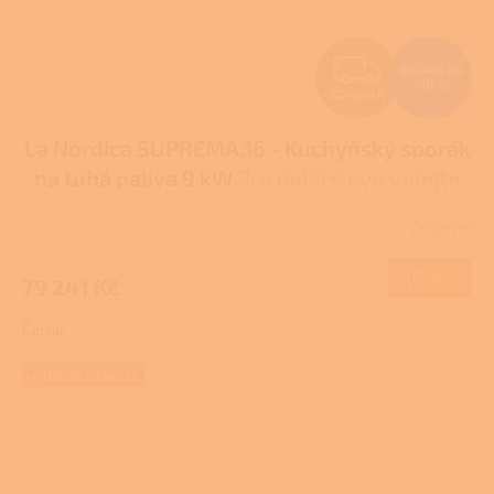
Z
88 046 Kč
–10 %
ZDARMA
D
La Nordica SUPREMA.16 - Kuchyňský sporák
A
na tuhá paliva 9 kW
Pro další slevu volejte
R
+420 778 500 111
Skladem
M
DETAIL
79 241 Kč
A
Černá
+ Dárek zdarma