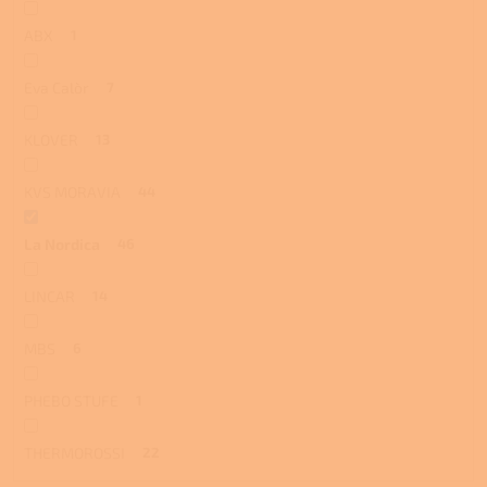
ABX
1
Eva Calòr
7
KLOVER
13
KVS MORAVIA
44
La Nordica
46
LINCAR
14
MBS
6
PHEBO STUFE
1
THERMOROSSI
22