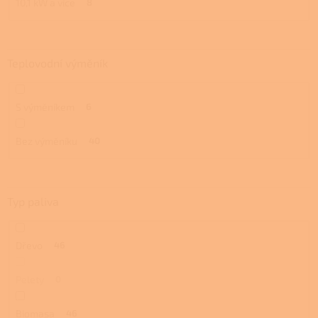
10,1 kW a více
8
Teplovodní výměník
S výměníkem
6
Bez výměníku
40
Typ paliva
Dřevo
46
Pelety
0
Biomasa
46