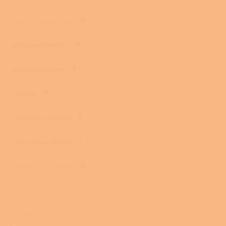
Litina s keramickou
0
Litina s keramikou
5
Litina s mastkem
1
Litinová
3
Litinová keramická
1
Litinová s kachlemi
1
Litinová s mastkem
0
Mastek
0
Mastková
0