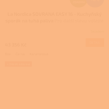
ZDARMA
D
La Nordica SOVRANA EASY 16 - Kuchyňský
A
sporák na tuhá paliva
Pro další slevu volejte
R
+420 778 500 111
Skladem
Průměrné
M
hodnocení
produktu
DETAIL
43 356 Kč
A
je
1,0
Bílá
Černá
Karamelová
z
5
hvězdiček.
+ Dárek zdarma