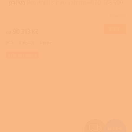
paliva
Pro další slevu volejte +420 778 500
R
111
Skladem
M
DETAIL
90 313 Kč
od
A
Bílá
Antracit
Nerez
+ Dárek zdarma
Z
48 173 Kč
–10 %