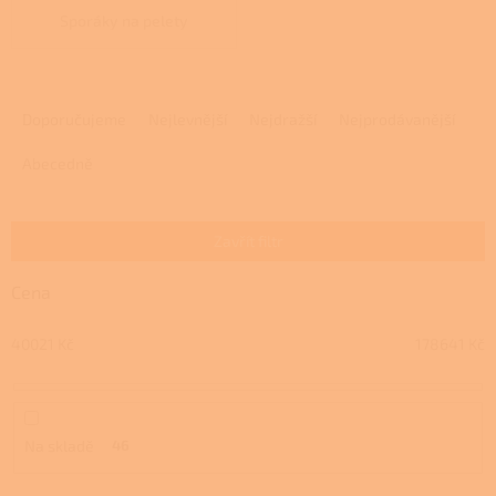
Sporáky na pelety
Ř
a
Doporučujeme
Nejlevnější
Nejdražší
Nejprodávanější
z
e
Abecedně
n
í
p
Zavřít filtr
r
o
Cena
d
u
40021
Kč
178641
Kč
k
t
ů
Na skladě
46