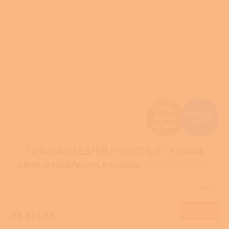
hvězdiček.
Z
99 904 Kč
–10 %
ZDARMA
D
La Nordica ESTER FORNO 5.0 - Krbová
A
kamna na dřevo s troubou
Pro další slevu
R
volejte +420 778 500 111
Skladem
Průměrné
M
hodnocení
produktu
DETAIL
89 913 Kč
A
je
3,0