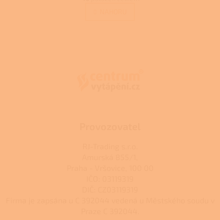
v
á
l
NAHORU
n
á
k
d
o
v
Z
a
á
c
á
n
í
p
í
p
a
r
t
v
í
k
y
v
ý
Provozovatel
p
i
RJ-Trading s.r.o.
s
Amurská 855/1,
u
Praha - Vršovice, 100 00
IČO: 03119319
DIČ: CZ03119319
Firma je zapsána u C 392044 vedená u Městského soudu v
Praze C 392044.