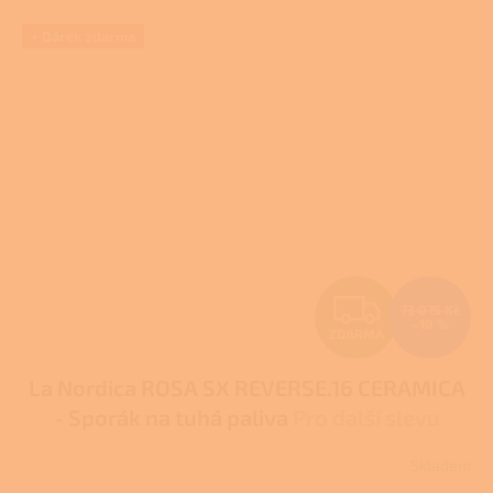
5
hvězdiček.
+ Dárek zdarma
Z
73 075 Kč
–10 %
ZDARMA
D
La Nordica ROSA SX REVERSE.16 CERAMICA
A
- Sporák na tuhá paliva
Pro další slevu
R
volejte +420 778 500 111
Skladem
Průměrné
hodnocení