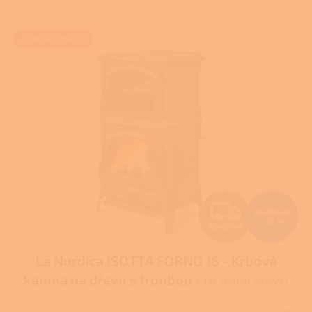
V
+ Dárek zdarma
ý
p
i
s
p
r
o
d
u
k
t
Z
ů
93 826 Kč
–10 %
ZDARMA
D
La Nordica ISOTTA FORNO 16 - Krbová
A
kamna na dřevo s troubou
Pro další slevu
R
volejte +420 778 500 111
Skladem
Průměrné