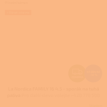
Přírodní kámen
z
5
hvězdiček.
+ Dárek zdarma
Z
47 284 Kč
–10 %
ZDARMA
D
La Nordica FAMILY 16 4,5 - sporák na tuhá
A
paliva
Pro další slevu volejte +420 778 500
R
111
Skladem
Průměrné