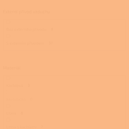
Externí přívod vzduchu
Bez externího přívodu
9
S externím přívodem
37
Materiál
Kachlová
3
Keramická
0
Litina
8
Litina s kachlemi
7