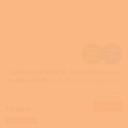
Z
142 592
Kč
–8 %
ZDARMA
D
La Nordica ALASKA.16 - Kuchyňská kamna
A
na dřevo 12 kW
Pro další slevu volejte +420
R
778 500 111
Skladem
Průměrné
M
hodnocení
produktu
Do košíku
131 185 Kč
A
je
5,0
z
+ Dárek zdarma
5