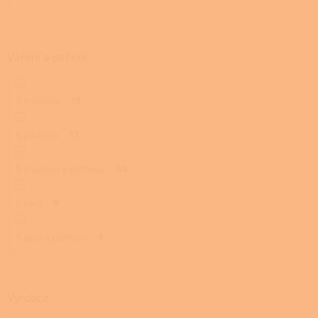
Vaření a pečení
S troubou
19
S plotnou
17
S troubou a plotnou
44
S pecí
9
S pecí a plotnou
9
Výrobce