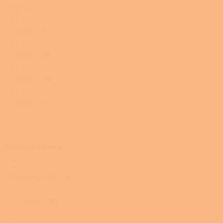
100 mm
0
120 mm
3
130 mm
13
150 mm
29
160 mm
1
Rozmezí výkonu
Méně než 7 kW
4
7,1 - 10 kW
34