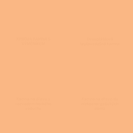
KRBOVÁ KAMNA S
Dvouplášťová
VÝMĚNÍKEM
teplovzdušná kamna
Kamna na dřevo s
Kamna na dřevo do
rozvodem horkého
nízkoenergetických
vzduchu
domů