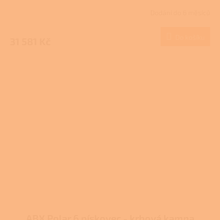
R
Dodání do 6 měsíců
M
Do košíku
31 581 Kč
A
ABX Polar 6 pískovec - krbová kamna