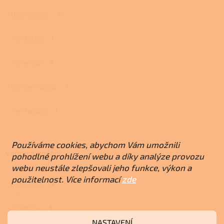
Do prostoru
4
Na stavbu
1
Na terasu
1
Do maringotky
3
Na chalupu
1
Používáme cookies, abychom Vám umožnili
Vaření a pečení
pohodlné prohlížení webu a díky analýze provozu
webu neustále zlepšovali jeho funkce, výkon a
použitelnost. Více informací
zde
S troubou
4
S plotnou
5
NASTAVENÍ