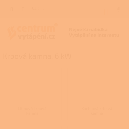
Přejít
na
CZK
NÁKUP
obsah
KOŠÍK
Krbová kamna: 6 kW
Litinová krbová
Kachlová krbová
kamna
kamna