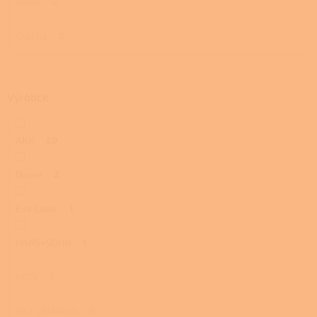
Velká
0
Otočná
0
Výrobce
ABX
20
Dovre
2
Eva Calòr
1
HAAS+SOHN
1
HEIN
0
HS FLAMINGO
0