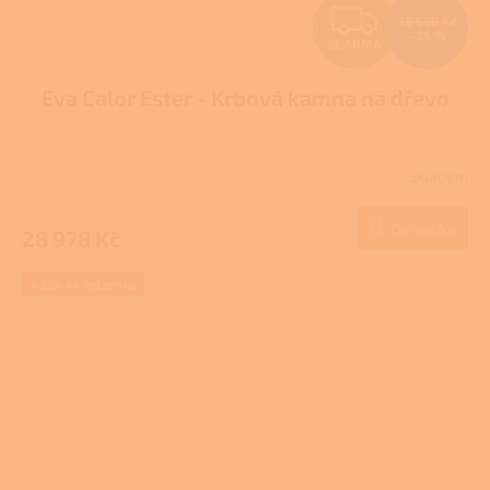
Z
38 638 Kč
–25 %
ZDARMA
D
Eva Calor Ester - Krbová kamna na dřevo
A
R
Skladem
M
Do košíku
28 978 Kč
A
+ Dárek zdarma