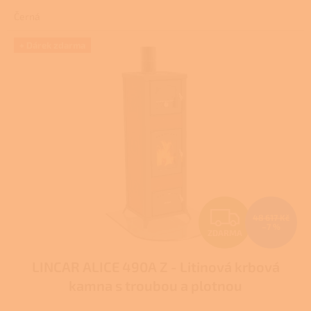
4,0
Černá
z
5
hvězdiček.
+ Dárek zdarma
Z
48 617 Kč
–7 %
ZDARMA
D
LINCAR ALICE 490A Z - Litinová krbová
A
kamna s troubou a plotnou
R