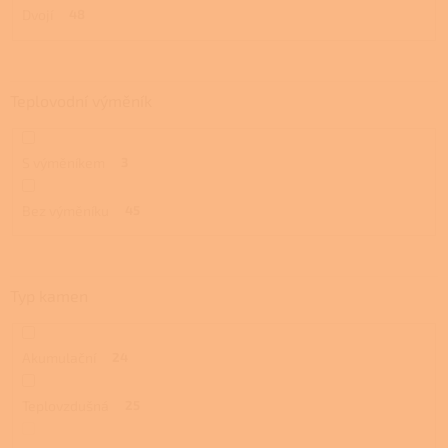
Dvojí
48
Teplovodní výměník
S výměníkem
3
Bez výměníku
45
Typ kamen
Akumulační
24
Teplovzdušná
25