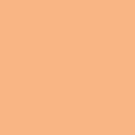
Pelety 80 mm, Dřevo 120 mm
0
120 mm
7
125 mm
1
130 mm
8
150 mm
32
160 mm
0
180 mm
0
200 mm
0
180 cm
0