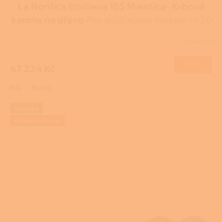
La Nordica Emiliana 165 Maiolica- Krbová
A
kamna na dřevo
Pro další slevu volejte +420
R
778 500 111
Skladem
M
DETAIL
47 224 Kč
A
Bílá
Bordó
Novinka
+ Dárek zdarma