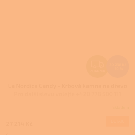
Z
30 238 Kč
–10 %
ZDARMA
D
La Nordica Candy - Krbová kamna na dřevo
A
Pro další slevu volejte +420 778 500 111
R
Skladem
Průměrné
M
hodnocení
produktu
DETAIL
27 214 Kč
A
je
4,3