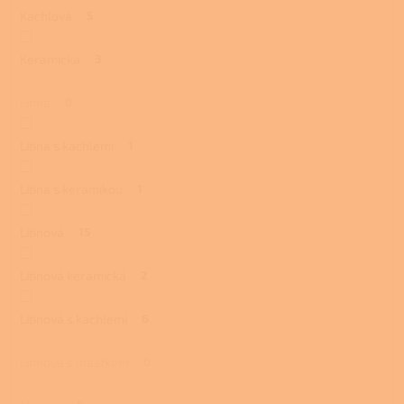
Kachlová
5
Keramická
3
Litina
0
Litina s kachlemi
1
Litina s keramikou
1
Litinová
15
Litinová keramická
2
Litinová s kachlemi
6
Litinová s mastkem
0