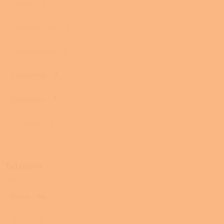
Mastek
0
S ventilátorem
0
Horkovzdušná
0
Stáložárná
7
Zplynovací
7
Prosklená
0
Typ paliva
Dřevo
48
Pelety
0