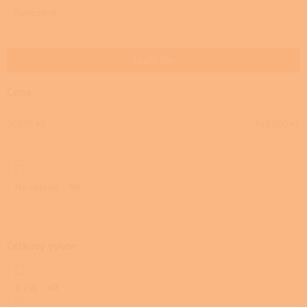
e
Abecedně
n
í
p
Zavřít filtr
r
o
Cena
d
u
20675
Kč
148990
Kč
k
t
ů
Na skladě
48
Celkový výkon
8 kW
42