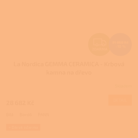
Z
31 868 Kč
–10 %
ZDARMA
D
La Nordica GEMMA CERAMICA - Krbová
A
kamna na dřevo
R
Skladem
Průměrné
M
hodnocení
produktu
DETAIL
28 682 Kč
A
je
3,9
Bílá
Bordó
PANN
z
5
hvězdiček.
+ Dárek zdarma