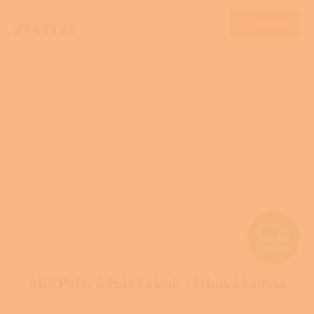
M
Do košíku
27 633 Kč
A
Z
ZDARMA
D
ABX Polar 6 žula kašmír - krbová kamna
A