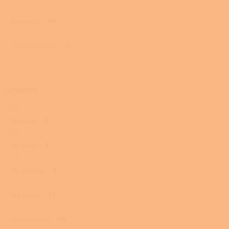
Biomasa
48
Dřevo a pelety
0
Umístění
Rohová
2
Do dílny
3
Do garáže
2
Na chatu
13
Do interiéru
48