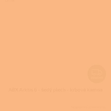
Černá
z
5
hvězdiček.
Z
ZDARMA
D
ABX Arktis 6 - šedý plech - krbová kamna
A
R
Skladem u dodavatele