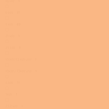
16 kW
1
9 kW
51
5 kW
65
21 kW
1
25 kW
3
10 kW/13 kW uhlí
1
10kW / 13kW uhlí
1
4 kW
11
7kW
1
23,0 kW
1