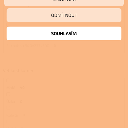
S troubou a plotnou
4
ODMÍTNOUT
S pecí
4
S pecí a plotnou
4
SOUHLASÍM
S troubou 340x277x390
0
Velikost kamen
Malá
40
Úzká
2
Kulatá
0