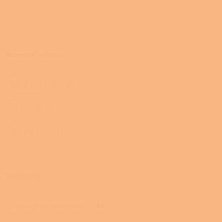
150 cm
0
Rozmezí výkonu
Méně než 7 kW
40
7,1 - 10 kW
7
10,1 kW a více
1
Spalování
Terciární (terciální, dvojí)
48