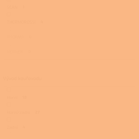
SCAN
1
THERMOROSSI
4
THORMA
0
VERNER
0
Vývod kouřovodu
Horní
18
Horní/zadní
27
Zadní
4