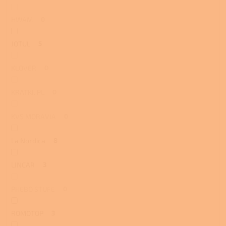
HWAM
0
JOTUL
5
KLOVER
0
KRATKI. PL
0
KVS MORAVIA
0
La Nordica
8
LINCAR
3
PHEBO STUFE
0
ROMOTOP
3