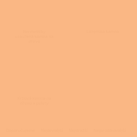
Hermeticky
Lázeňská kamna
uzavřená kamna na
dřevo
Krbová kamna na
dřevo a pelety
Ř
a
Doporučujeme
Nejlevnější
Nejdražší
Nejprodávanější
z