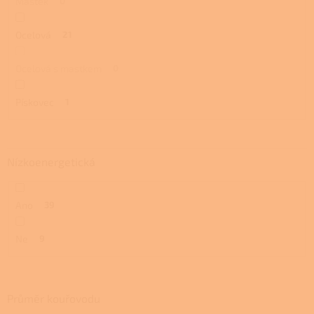
Mastek
0
Ocelová
21
Ocelová s mastkem
0
Pískovec
1
Nízkoenergetická
Ano
39
Ne
9
Průměr kouřovodu