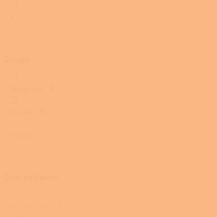
11
1
Design
Designová
2
Norská
5
Moderní
0
Druh přikládání
Přední, zadní
0