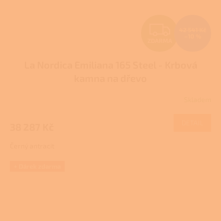
Z
42 541 Kč
–10 %
ZDARMA
D
La Nordica Emiliana 165 Steel - Krbová
A
kamna na dřevo
R
Skladem
M
DETAIL
38 287 Kč
A
Černý antracit
+ Dárek zdarma