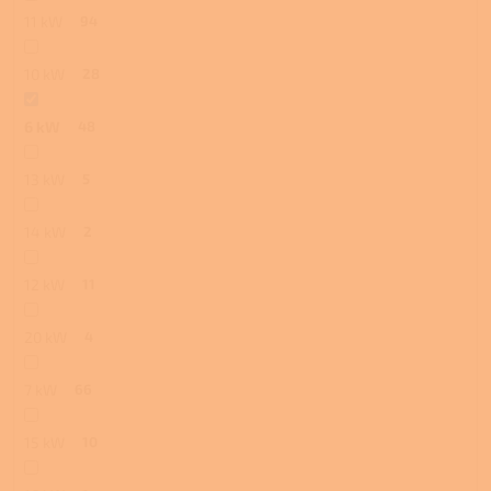
11 kW
94
10 kW
28
6 kW
48
13 kW
5
14 kW
2
12 kW
11
20 kW
4
7 kW
66
15 kW
10