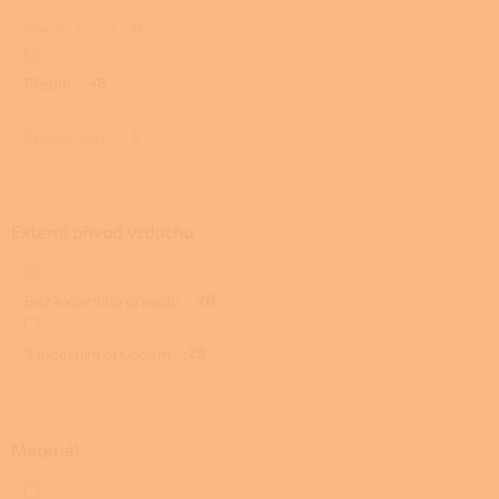
Přední, boční
0
Přední
48
Přední, horní
0
Externí přívod vzduchu
Bez externího přívodu
20
S externím přívodem
28
Materiál