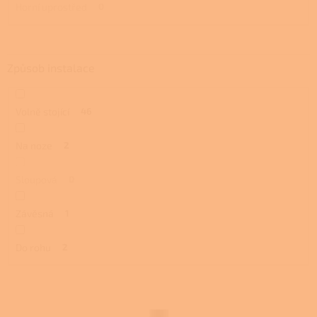
Horní uprostřed
0
Způsob instalace
Volně stojící
46
Na noze
2
Sloupová
0
Závěsná
1
Do rohu
2
V
ý