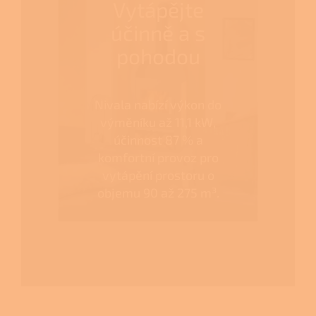
Vytápějte
účinně a s
pohodou
Nivala nabízí výkon do
výměníku až 11,1 kW,
účinnost 87 % a
komfortní provoz pro
vytápění prostoru o
objemu 90 až 275 m³.