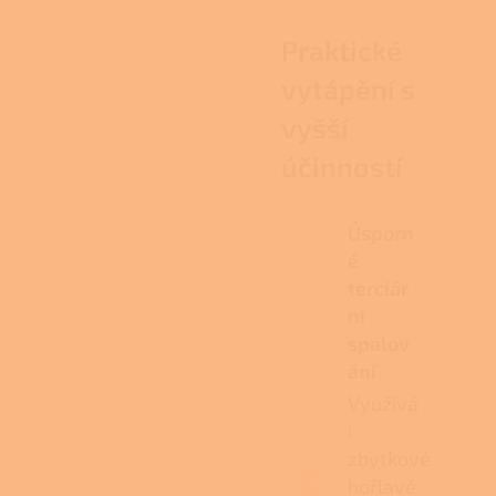
Praktické
vytápění s
vyšší
účinností
Úsporn
é
terciár
ní
spalov
ání
Využívá
i
zbytkové
hořlavé