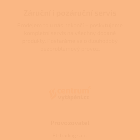
Záruční i pozáruční servis
Prodejem to u nás nekončí – poskytujeme
kompletní servis na všechny dodané
produkty. Postaráme se o dlouhodobý
bezproblémový provoz.
Z
á
p
a
t
í
Provozovatel
RJ-Trading s.r.o.