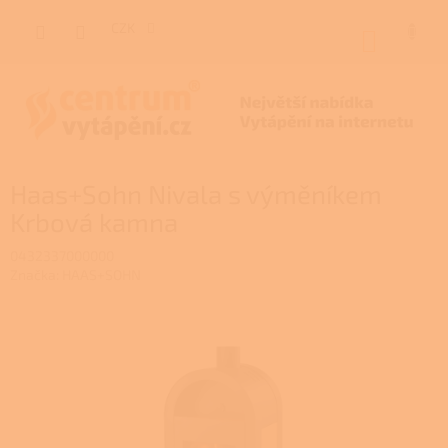
Přejít
na
CZK
NÁKUP
obsah
KOŠÍK
Haas+Sohn Nivala s výměníkem
Krbová kamna
0432337000000
Značka:
HAAS+SOHN