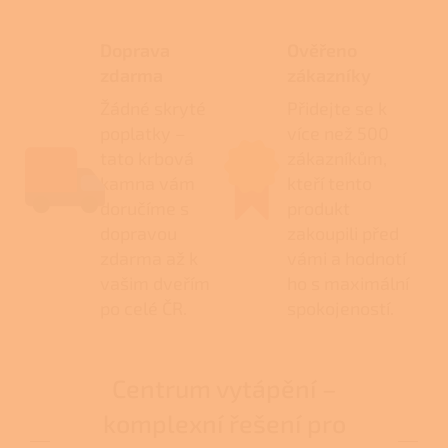
Doprava
Ověřeno
zdarma
zákazníky
Žádné skryté
Přidejte se k
poplatky –
více než 500
tato krbová
zákazníkům,
kamna vám
kteří tento
doručíme s
produkt
dopravou
zakoupili před
zdarma až k
vámi a hodnotí
vašim dveřím
ho s maximální
po celé ČR.
spokojeností.
Centrum vytápění –
komplexní řešení pro