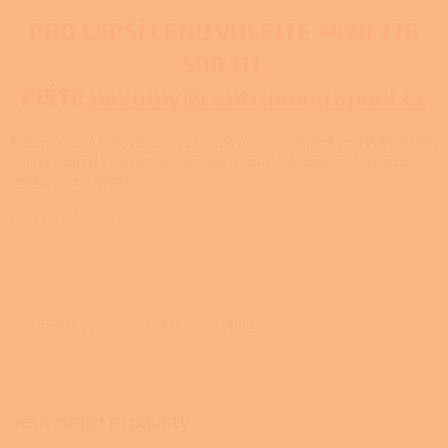
PRO LEPŠÍ CENU VOLEJTE
+420 778
500 111,
PIŠTE
nevolny@centrumvytapeni.cz
Kvalitní česká krbová kamna s teplovodním výměníkem HAAS+SOHN
Nivala s terciálním spalováním, které zaručuje maximální úsporu
nákladů na vytápění.
Detailní informace
ZEPTAT SE
HLÍDAT
SDÍLET
Související produkty