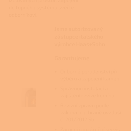
izolovaných prostor. Zapojení
do topného systému svěřte
odborníkovi.
Jsme autorizovaný
zástupce italského
výrobce Haas+Sohn
Garantujeme
Odborné poradenství při
výběru a zapojení kamen.
Správnou instalaci a
zajištění revize komínu.
Revizní zprávu podle
zákona o ochraně ovzduší
č. 201/2012 Sb.
Záruční i pozáruční servis