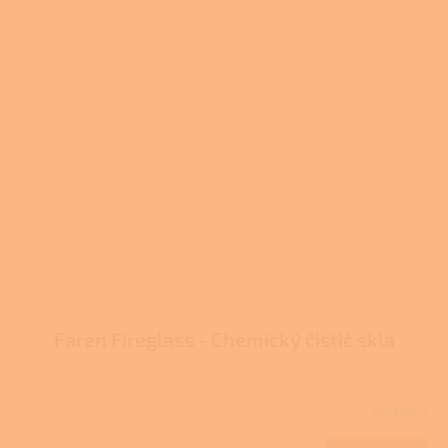
Faren Fireglass - Chemický čistič skla
Skladem
Průměrné
hodnocení