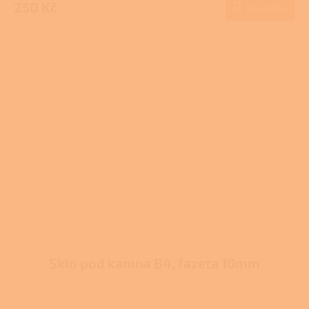
produktu
250 Kč
Do košíku
je
3,7
z
5
hvězdiček.
Sklo pod kamna B4, fazeta 10mm