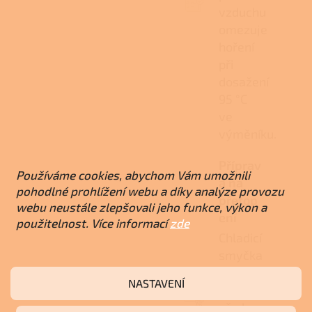
vzduchu
omezuje
hoření
při
dosažení
95 °C
ve
výměníku.
Příprav
Používáme cookies, abychom Vám umožnili
a na
pohodlné prohlížení webu a díky analýze provozu
přetop
webu neustále zlepšovali jeho funkce, výkon a
ení
použitelnost. Více informací
zde
Chladicí
smyčka
chrání
NASTAVENÍ
výměník
před