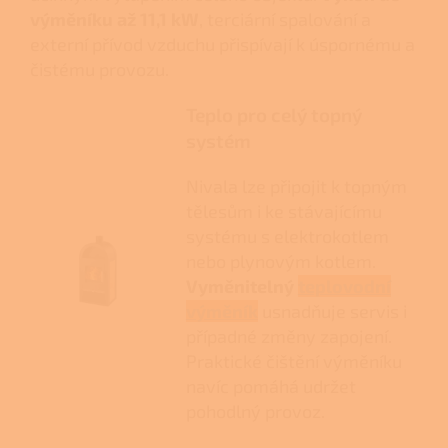
výměníku až 11,1 kW
, terciární spalování a
externí přívod vzduchu přispívají k úspornému a
čistému provozu.
Teplo pro celý topný
systém
Nivala lze připojit k topným
tělesům i ke stávajícímu
systému s elektrokotlem
nebo plynovým kotlem.
Vyměnitelný
teplovodní
výměník
usnadňuje servis i
případné změny zapojení.
Praktické čištění výměníku
navíc pomáhá udržet
pohodlný provoz.