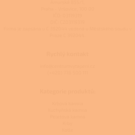
Amurská 855/1,
Praha - Vršovice, 100 00
IČO: 03119319
DIČ: CZ03119319
Firma je zapsána u C 392044 vedená u Městského soudu v
Praze C 392044.
Rychlý kontakt
info@centrumvytapeni.cz
(+420) 778 500 111
Kategorie produktů:
Krbová kamna
Kuchyňská kamna
Peletová kamna
Krby
Kotle