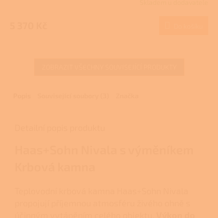
Skladem u dodavatele
5 370 Kč
Do košíku
ZOBRAZIT VŠECHNY SOUVISEJÍCÍ PRODUKTY
Popis
Související soubory (3)
Značka
Detailní popis produktu
Haas+Sohn Nivala s výměníkem
Krbová kamna
Teplovodní krbová kamna Haas+Sohn Nivala
propojují příjemnou atmosféru živého ohně s
účinným vytápěním celého objektu.
Výkon do