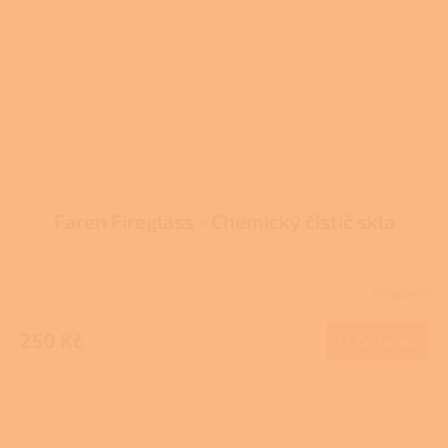
Faren Fireglass - Chemický čistič skla
Skladem
Průměrné
hodnocení
produktu
250 Kč
Do košíku
je
3,7
z
5
hvězdiček.