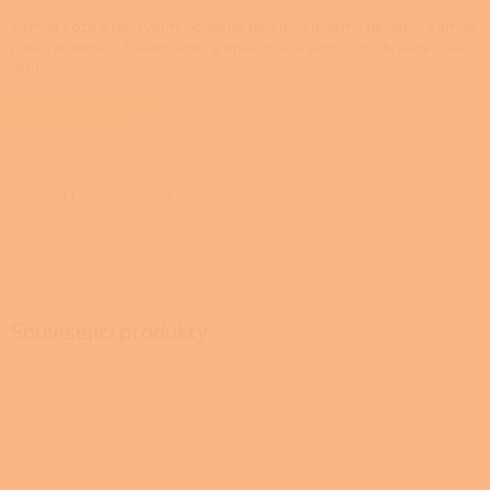
Kamna Koza K jsou velmi oblíbená díky příjemnému designu. Kamna
jsou vyrobena z kvalitní litiny a oplach skla vám zajistí krásně čisté
sklo.
Detailní informace
ZEPTAT SE
HLÍDAT
SDÍLET
Související produkty