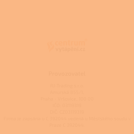
Z
á
p
a
t
í
Provozovatel
RJ-Trading s.r.o.
Amurská 855/1,
Praha - Vršovice, 100 00
IČO: 03119319
DIČ: CZ03119319
Firma je zapsána u C 392044 vedená u Městského soudu v
Praze C 392044.