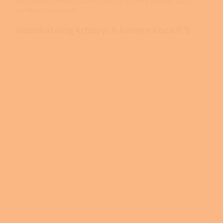
uživatelský komfort, sami si zvolíte při jaké teplotě začne
ventilátor pracovat.
Videokatalog krbových kamen Koza K 9