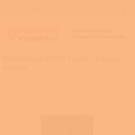
Přejít
na
CZK
NÁKUP
obsah
KOŠÍK
Kratki Koza K9/TF černá - Krbová
kamna
375981
Značka:
KRATKI. PL