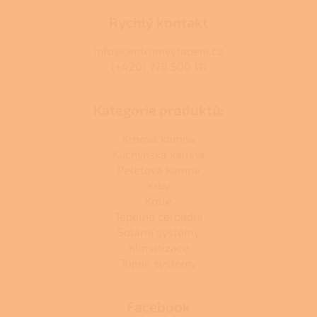
Rychlý kontakt
info@centrumvytapeni.cz
(+420) 778 500 111
Kategorie produktů:
Krbová kamna
Kuchyňská kamna
Peletová kamna
Krby
Kotle
Tepelná čerpadla
Solární systémy
Klimatizace
Topné systémy
Facebook