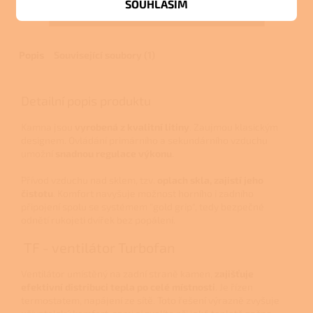
SOUHLASÍM
ZOBRAZIT VŠECHNY SOUVISEJÍCÍ PRODUKTY
Popis
Související soubory (1)
Detailní popis produktu
Kamna jsou
vyrobená z kvalitní litiny
. Zaujmou klasickým
designem.
Ovládání primárního a sekundárního vzduchu
umožní
snadnou regulace výkonu
.
Přívod vzduchu nad sklem, tzv.
oplach skla, zajistí jeho
čistotu
. Komfort navyšuje možnost horního i zadního
připojení spolu se systémem "gold grip", tedy bezpečné
odnětí rukojeti dvířek bez popálení.
TF - ventilátor Turbofan
Ventilátor umístěný na zadní straně kamen,
zajišťuje
efektivní distribuci tepla po celé místnosti
. Je řízen
termostatem, napájení ze sítě. Toto řešení výrazně zvyšuje