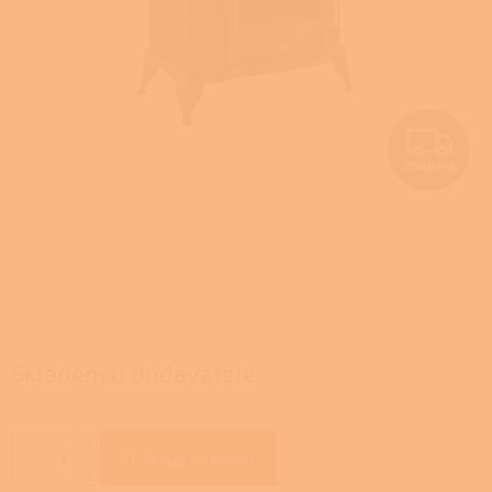
Z
ZDARMA
D
A
R
M
A
Skladem u dodavatele
Přidat do košíku