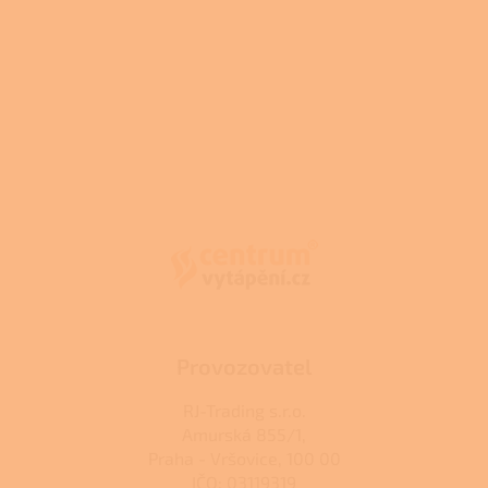
Z
á
p
a
t
í
Provozovatel
RJ-Trading s.r.o.
Amurská 855/1,
Praha - Vršovice, 100 00
IČO: 03119319