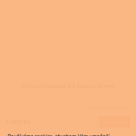
Sklo pod kamna A3, fazeta 10 mm
Skladem u dodavatele
5 800 Kč
Do košíku
Používáme cookies, abychom Vám umožnili