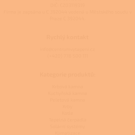
DIČ: CZ03119319
Firma je zapsána u C 392044 vedená u Městského soudu v
Praze C 392044.
Rychlý kontakt
info@centrumvytapeni.cz
(+420) 778 500 111
Kategorie produktů:
Krbová kamna
Kuchyňská kamna
Peletová kamna
Krby
Kotle
Tepelná čerpadla
Solární systémy
Klimatizace