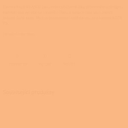
Kamna Koza K9 ASDP jsou velmi oblíbená díky příjemnému designu.
Kamna jsou vyrobena z kvalitní litiny a oplach skla vám zajistí
krásně čisté sklo. Možno přiobjednat rošt na uhlí pro kamna KOZA
K9.
Detailní informace
ZEPTAT SE
HLÍDAT
SDÍLET
Související produkty