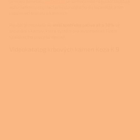
principu bimetalu.
Termostat
se samočinnou regulací zajišťuje
automatickou regulaci přívodu vzduchu do topeniště a tím
i spalovací teplotu v kamnech.
Použití termostatu se
sníží spotřeba paliva až o 30%
ve
srovnání s kamny, která systém pro automatické řízení
spalovacího procesu nemají.
Videokatalog krbových kamen Koza K 9