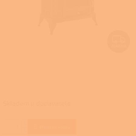
Z
ZDARMA
D
A
R
M
A
Skladem u dodavatele
Přidat do košíku