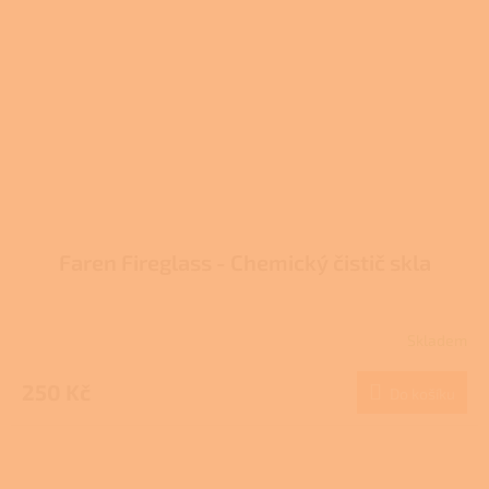
Faren Fireglass - Chemický čistič skla
Skladem
Průměrné
hodnocení
produktu
250 Kč
Do košíku
je
3,7
z
5
hvězdiček.