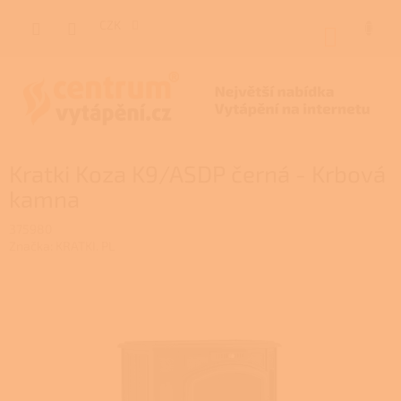
Přejít
na
CZK
NÁKUP
obsah
KOŠÍK
Kratki Koza K9/ASDP černá - Krbová
kamna
375980
Značka:
KRATKI. PL