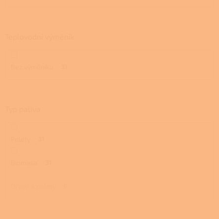
Teplovodní výměník
Bez výměníku
31
Typ paliva
Pelety
31
Biomasa
31
Dřevo a pelety
0