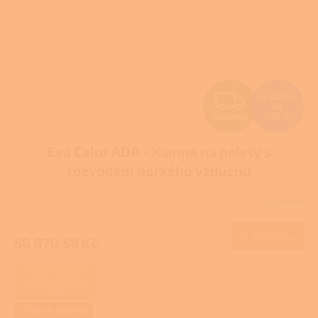
Z
75 827,44
Kč
–25 %
ZDARMA
D
Eva Calor ADA - Kamna na pelety s
A
rozvodem horkého vzduchu
R
Skladem
M
Do košíku
56 870,58 Kč
A
ZAJIŠŤUJEME
REALIZACE NA
KLÍČ
+ Dárek zdarma