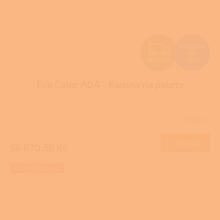
Z
75 827,44
Kč
–25 %
ZDARMA
D
Eva Calor ADA - Kamna na pelety
A
R
Skladem
M
Do košíku
56 870,58 Kč
A
+ Dárek zdarma