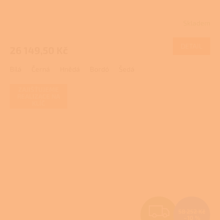
R
Skladem
Průměrné
M
hodnocení
produktu
DETAIL
26 149,50 Kč
A
je
5,0
Bílá
Černá
Hnědá
Bordó
Šedá
z
5
hvězdiček.
ZAJIŠŤUJEME
REALIZACE NA
KLÍČ
Z
58 252 Kč
–10 %