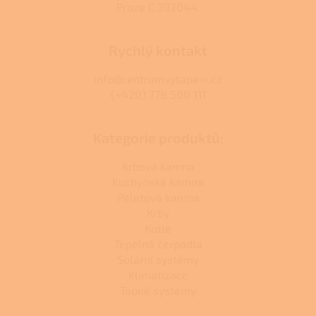
Praze C 392044.
Rychlý kontakt
info@centrumvytapeni.cz
(+420) 778 500 111
Kategorie produktů:
Krbová kamna
Kuchyňská kamna
Peletová kamna
Krby
Kotle
Tepelná čerpadla
Solární systémy
Klimatizace
Topné systémy