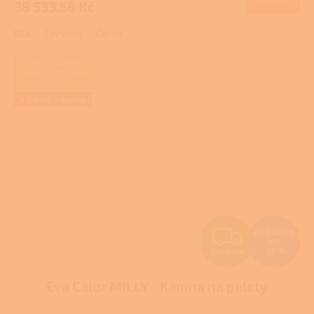
DETAIL
38 533,56 Kč
A
je
3,0
Bílá
Červená
Černá
z
5
hvězdiček.
ZAJIŠŤUJEME
REALIZACE NA
KLÍČ
+ Dárek zdarma
Z
86 070,40
Kč
–25 %
ZDARMA
D
Eva Calor MILLY - Kamna na pelety
A