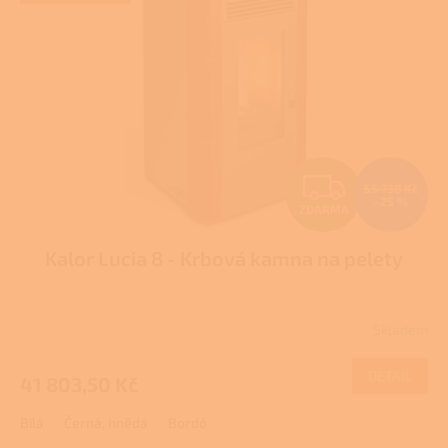
Z
55 738 Kč
–25 %
ZDARMA
D
Kalor Lucia 8 - Krbová kamna na pelety
A
R
Skladem
M
DETAIL
41 803,50 Kč
A
Bílá
Černá, hnědá
Bordó