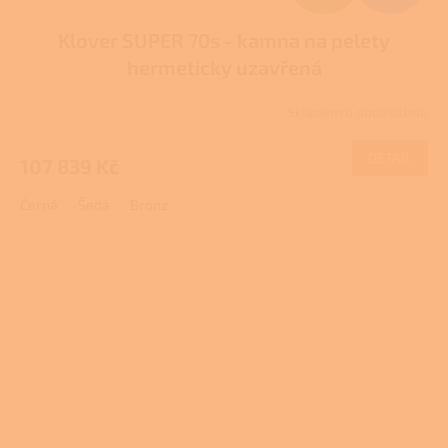
D
Klover SUPER 70s - kamna na pelety
A
hermeticky uzavřená
R
Skladem u dodavatele
M
DETAIL
107 839 Kč
A
Černá
Šedá
Bronz