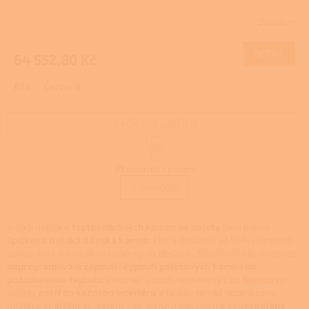
R
Skladem
M
DETAIL
64 552,80 Kč
A
Bílá
Červená
NAČÍST 13 DALŠÍCH
S
1
2
t
O
r
31
položek celkem
v
á
l
NAHORU
n
á
k
d
o
v
a
V naší nabídce
teplovzdušných kamen na pelety
jsou pouze
á
c
špičková italská a česká kamna
, která dosahují až 96% účinnosti
n
í
spalování s minimálními nároky na obsluhu. Standardní je možnost
í
p
naprogramování zapnutí/vypnutí peletových kamen na
r
požadovanou teplotu
v interiéru popř. nastavený čas.
Kamna na
v
pelety
patří do každého interiéru
a to díky téměř neomezené
k
nabídce vnějšího opláštění, kde výrobci používají tradiční
pálené