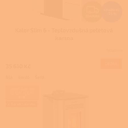
t
Z
ů
47 480 Kč
–25 %
ZDARMA
D
Kalor Slim 6 - Teplovzdušná peletová
A
kamna
R
Skladem
Průměrné
M
hodnocení
produktu
DETAIL
35 610 Kč
A
je
3,9
Bílá
Bordó
Šedá
z
5
hvězdiček.
ZAJIŠŤUJEME
REALIZACE NA
KLÍČ
+ Dárek zdarma