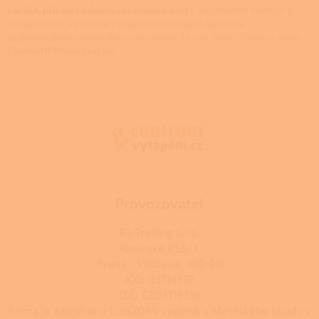
y
kachle, přírodní kámen, lakovanou ocel
v zajímavých tvarech a
v
provedeních. Vybírejte z kvalitních krbových kamen s
ý
teplovzdušným výměníkem od značek: Lincar, Kalor, Viadrus nebo
p
Caminetti Montegrappa.
i
Z
s
u
á
p
a
t
í
Provozovatel
RJ-Trading s.r.o.
Amurská 855/1,
Praha - Vršovice, 100 00
IČO: 03119319
DIČ: CZ03119319
Firma je zapsána u C 392044 vedená u Městského soudu v