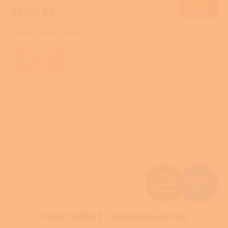
DETAIL
77 775 Kč
A
Černá
Šedá
Bronz
ZAJIŠŤUJEME
REALIZACE NA
KLÍČ
Z
34 866 Kč
–25 %
ZDARMA
D
Kalor SMART - peletová kamna
A