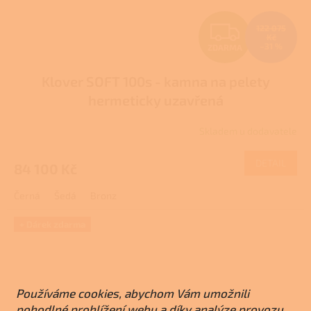
Z
122 075
Kč
–31 %
ZDARMA
D
Klover SOFT 100s - kamna na pelety
A
hermeticky uzavřená
R
Skladem u dodavatele
M
DETAIL
84 100 Kč
A
Černá
Šedá
Bronz
+ Dárek zdarma
Používáme cookies, abychom Vám umožnili
pohodlné prohlížení webu a díky analýze provozu