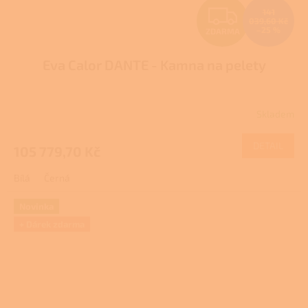
Z
141
039,60 Kč
–25 %
ZDARMA
D
Eva Calor DANTE - Kamna na pelety
A
R
Skladem
M
DETAIL
105 779,70 Kč
A
Bílá
Černá
Novinka
+ Dárek zdarma