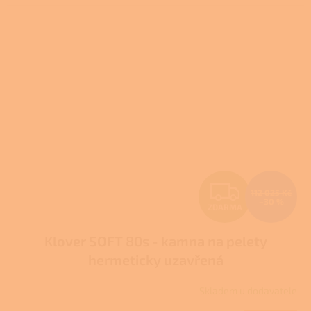
Z
112 025 Kč
–30 %
ZDARMA
D
Klover SOFT 80s - kamna na pelety
A
hermeticky uzavřená
R
Skladem u dodavatele
M