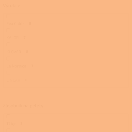
Výrobce
Eva Calòr
9
KALOR
7
KLOVER
8
La Nordica
7
LINCAR
0
Zásobník na pelety
17 kg
3