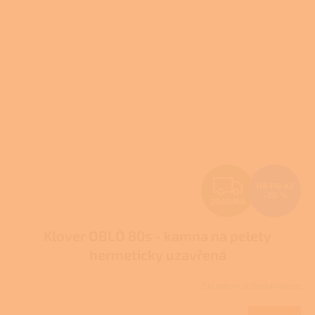
Z
118 172 Kč
–20 %
ZDARMA
D
Klover OBLÒ 80s - kamna na pelety
A
hermeticky uzavřená
R
Skladem u dodavatele
M