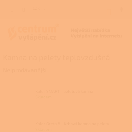
Přejít
na
CZK
NÁKUP
obsah
KOŠÍK
Kamna na pelety teplovzdušná
Nejprodávanější
Kalor SMART - peletová kamna
Skladem
Kalor Greta 8 - Krbová kamna na pelety
Skladem