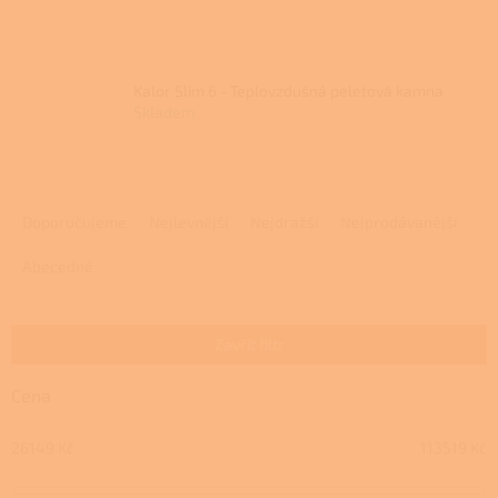
Kalor Slim 6 - Teplovzdušná peletová kamna
Skladem
Ř
a
Doporučujeme
Nejlevnější
Nejdražší
Nejprodávanější
z
e
Abecedně
n
í
p
Zavřít filtr
r
o
Cena
d
u
26149
Kč
113519
Kč
k
t