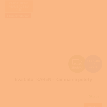
hvězdiček.
ZAJIŠŤUJEME
REALIZACE NA
KLÍČ
+ Dárek zdarma
Z
51 378,08
Kč
–25 %
ZDARMA
D
Eva Calor KAREN - Kamna na pelety
A
R
Skladem
Průměrné
M
hodnocení
produktu