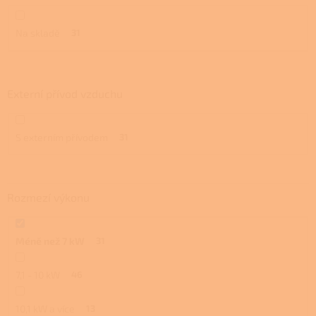
ů
Na skladě
31
Externí přívod vzduchu
S externím přívodem
31
Rozmezí výkonu
Méně než 7 kW
31
7,1 - 10 kW
46
10,1 kW a více
13