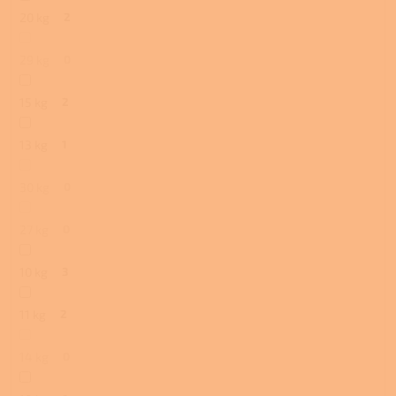
20 kg
2
29 kg
0
15 kg
2
13 kg
1
30 kg
0
27 kg
0
10 kg
3
11 kg
2
14 kg
0