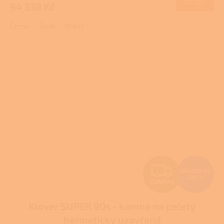
DETAIL
94 538 Kč
A
Černá
Šedá
Bronz
Z
141 899 Kč
–20 %
ZDARMA
D
Klover SUPER 90s - kamna na pelety
A
hermeticky uzavřená