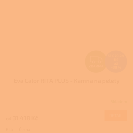
Z
51 070,24
Kč
až
ZDARMA
–38 %
D
Eva Calor RITA PLUS - Kamna na pelety
A
R
Skladem
M
DETAIL
31 418 Kč
od
A
Bílá
Černá