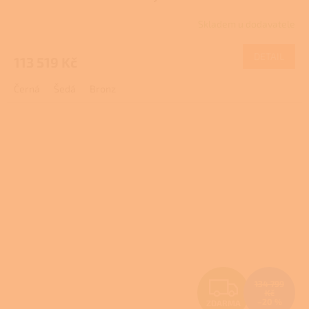
R
Skladem u dodavatele
M
DETAIL
113 519 Kč
A
Černá
Šedá
Bronz
Z
134 799
Kč
–20 %
ZDARMA