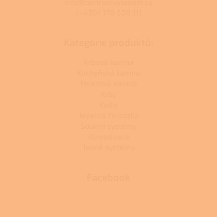
info@centrumvytapeni.cz
(+420) 778 500 111
Kategorie produktů:
Krbová kamna
Kuchyňská kamna
Peletová kamna
Krby
Kotle
Tepelná čerpadla
Solární systémy
Klimatizace
Topné systémy
Facebook