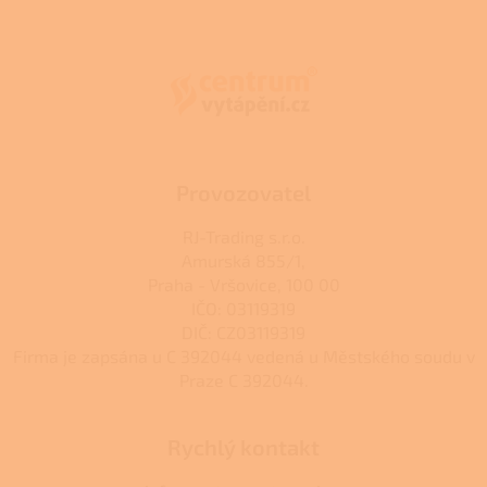
Z
á
p
a
t
í
Provozovatel
RJ-Trading s.r.o.
Amurská 855/1,
Praha - Vršovice, 100 00
IČO: 03119319
DIČ: CZ03119319
Firma je zapsána u C 392044 vedená u Městského soudu v
Praze C 392044.
Rychlý kontakt