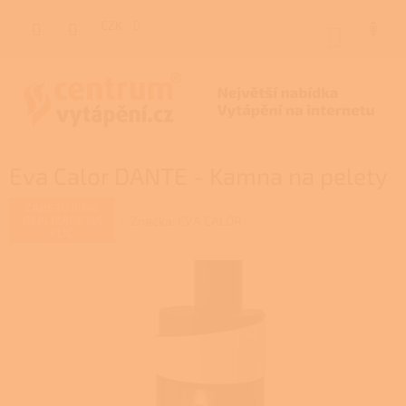
Přejít
na
CZK
NÁKUP
obsah
KOŠÍK
Eva Calor DANTE - Kamna na pelety
ZAJIŠŤUJEME
Značka:
EVA CALÓR
REALIZACE NA
KLÍČ