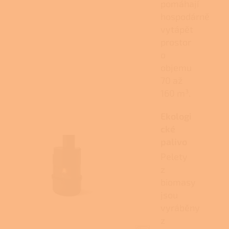
pomáhají
hospodárně
vytápět
prostor
o
objemu
70 až
160 m³.
Ekologi
cké
palivo
Pelety
z
biomasy
jsou
vyráběny
z