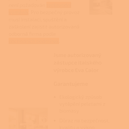
není požadován
teplovodní
výměník
. Pro bezpečný provoz
musí instalaci, spuštění a
zaškolení zajistit autorizovaná
odborná firma podle
obchodních podmínek
.
Jsme autorizovaný
zástupce italského
výrobce Eva Calor
Garantujeme
Ekologický způsob
vytápění peletami z
biomasy
Důraz na bezpečnost,
kvalitu a výkon