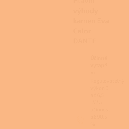
Hlavní
výhody
kamen Eva
Calor
DANTE
Účinné
vytápě
ní
Regulovatelný
výkon 3
až 6,5
kW a
účinnost
až 90,5
%