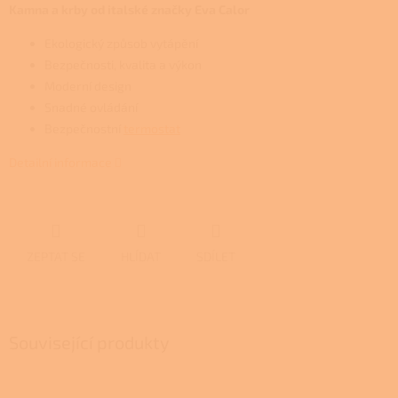
Kamna a krby od italské značky Eva Calor
Ekologický způsob vytápění
Bezpečnosti, kvalita a výkon
Moderní design
Snadné ovládání
Bezpečnostní
termostat
Detailní informace
ZEPTAT SE
HLÍDAT
SDÍLET
Související produkty