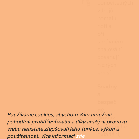
obnovitelných
zdrojů,
pomalu
hoří a
při
správném
spalování
dosahují
nízkých
emisí.
Snadný
a
bezpeč
ný
Používáme cookies, abychom Vám umožnili
provoz
pohodlné prohlížení webu a díky analýze provozu
Jednoduché
webu neustále zlepšovali jeho funkce, výkon a
ovládání,
použitelnost. Více informací
zde