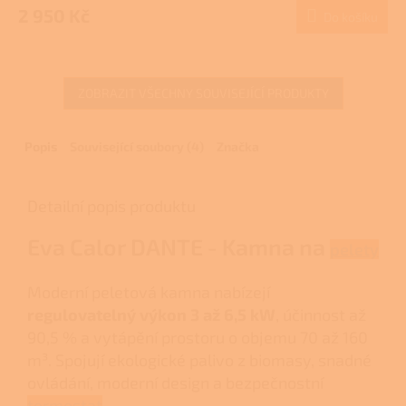
2 950 Kč
Do košíku
A
ZOBRAZIT VŠECHNY SOUVISEJÍCÍ PRODUKTY
Popis
Související soubory (4)
Značka
Detailní popis produktu
Eva Calor DANTE - Kamna na
pelety
Moderní peletová kamna nabízejí
regulovatelný výkon 3 až 6,5 kW
, účinnost až
90,5 % a vytápění prostoru o objemu 70 až 160
m³. Spojují ekologické palivo z biomasy, snadné
ovládání, moderní design a bezpečnostní
termostat
.