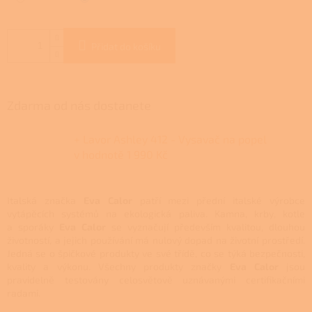
Přidat do košíku
Zdarma od nás dostanete
+ Lavor Ashley 412 - Vysavač na popel
v hodnotě 1 990 Kč
Italská značka
Eva Calor
patří mezi přední italské výrobce
vytápěcích systémů na ekologická paliva. Kamna, krby, kotle
a sporáky
Eva Calor
se vyznačují především kvalitou, dlouhou
životností, a jejich používání má nulový dopad na životní prostředí.
Jedná se o špičkové produkty ve své třídě, co se týká bezpečnosti,
kvality a výkonu. Všechny produkty značky
Eva Calor
jsou
pravidelně testovány celosvětově uznávanými certifikačními
radami.