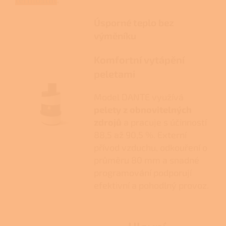
Úsporné teplo bez
výměníku
Komfortní vytápění
peletami
Model DANTE využívá
pelety z obnovitelných
zdrojů
a pracuje s účinností
88,5 až 90,5 %. Externí
přívod vzduchu, odkouření o
průměru 80 mm a snadné
programování podporují
efektivní a pohodlný provoz.