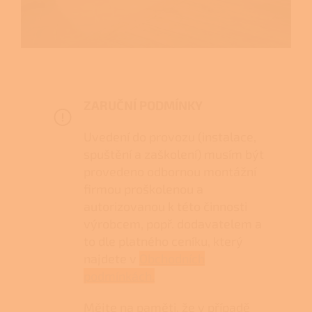
ZARUČNÍ PODMÍNKY
Uvedení do provozu (instalace,
spuštění a zaškolení) musím být
provedeno odbornou montážní
firmou proškolenou a
autorizovanou k této činnosti
výrobcem, popř. dodavatelem a
to dle platného ceníku, který
najdete v
Obchodních
podmínkách.
Mějte na paměti, že v případě