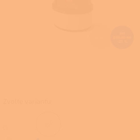
Z
141
039,60 Kč
–25 %
ZDARMA
D
A
R
M
A
Zvolte variantu