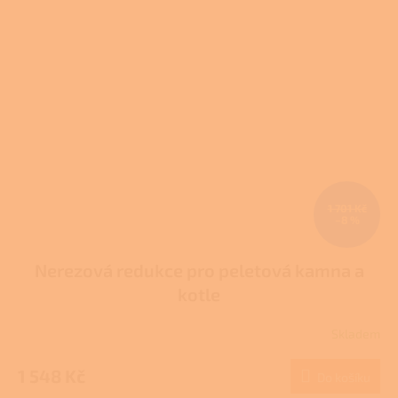
1 701 Kč
–8 %
Nerezová redukce pro peletová kamna a
kotle
Skladem
Průměrné
hodnocení
produktu
1 548 Kč
Do košíku
je