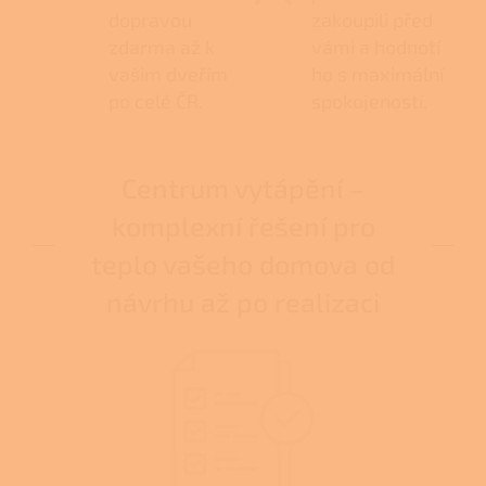
dopravou
zakoupili před
zdarma až k
vámi a hodnotí
vašim dveřím
ho s maximální
po celé ČR.
spokojeností.
Centrum vytápění –
komplexní řešení pro
teplo vašeho domova od
návrhu až po realizaci