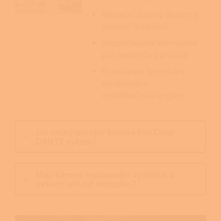
Moderní italský design a
snadné ovládání
Bezpečnostní termostat
pro spolehlivý provoz
Pravidelné testování
uznávanými
certifikačními orgány
Jak velký prostor kamna Eva Calor
DANTE vytopí?
Mají kamna teplovodní výměník a
externí přívod vzduchu?