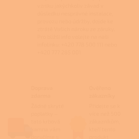
vzniku jakýchkoliv závad v
důsledku nesprávné instalace,
provozu nebo údržby, dojde ke
ztrátě Vašich nároku ze záruky.
Pro bližší info volejte na naši
infolinku: +420 778 500 111 nebo
+420 777 285 001
Doprava
Ověřeno
zdarma
zákazníky
Žádné skryté
Přidejte se k
poplatky –
více než 500
tato krbová
zákazníkům,
kamna vám
kteří tento
doručíme s
produkt