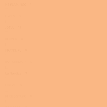
HS FLAMINGO
1
HWAM
0
JOTUL
19
KLOVER
0
KRATKI. PL
8
KVS MORAVIA
0
La Nordica
7
LINCAR
0
PHEBO STUFE
0