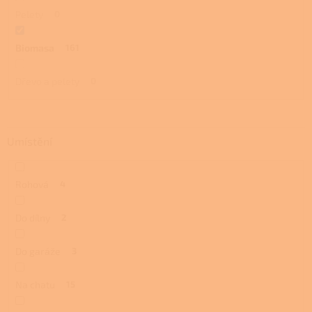
Pelety
0
Biomasa
161
Dřevo a pelety
0
Umístění
Rohová
4
Do dílny
2
Do garáže
3
Na chatu
15