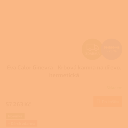
Z
76 350 Kč
–25 %
ZDARMA
D
Eva Calor Ginevra - Krbová kamna na dřevo,
A
hermetická
R
Skladem
M
Do košíku
57 263 Kč
A
Novinka
+ Dárek zdarma