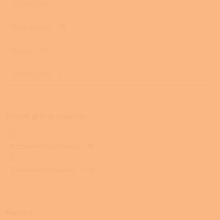
Přední, zadní
0
Přední, boční
10
Přední
151
Přední, horní
0
Externí přívod vzduchu
Bez externího přívodu
38
S externím přívodem
123
Materiál