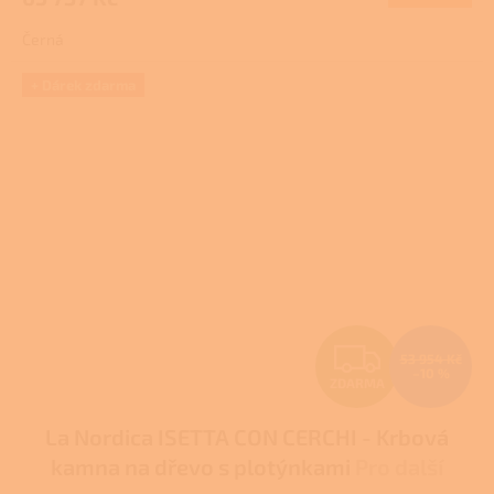
A
Černá
+ Dárek zdarma
Z
53 954 Kč
–10 %
ZDARMA
D
La Nordica ISETTA CON CERCHI - Krbová
A
kamna na dřevo s plotýnkami
Pro další