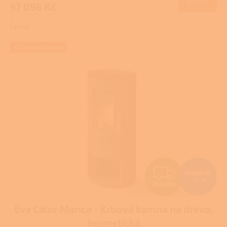
DETAIL
57 096 Kč
A
je
4,0
Černá
z
5
hvězdiček.
+ Dárek zdarma
Z
81 686 Kč
–25 %
ZDARMA
D
Eva Calor Marica - Krbová kamna na dřevo,
A
hermetická