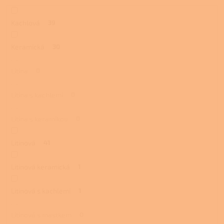
Kachlová
39
Keramická
30
Litina
0
Litina s kachlemi
0
Litina s keramikou
0
Litinová
41
Litinová keramická
1
Litinová s kachlemi
1
Litinová s mastkem
0