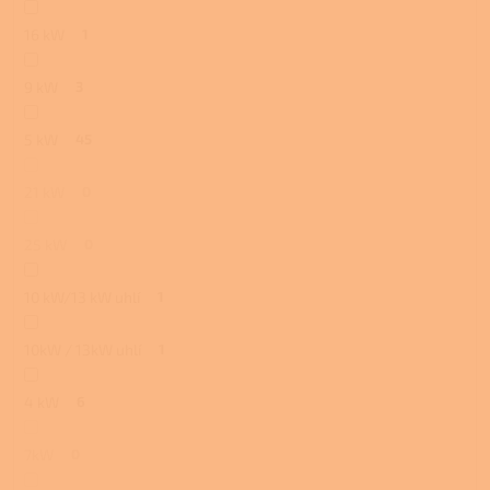
16 kW
1
9 kW
3
5 kW
45
21 kW
0
25 kW
0
10 kW/13 kW uhlí
1
10kW / 13kW uhlí
1
4 kW
6
7kW
0