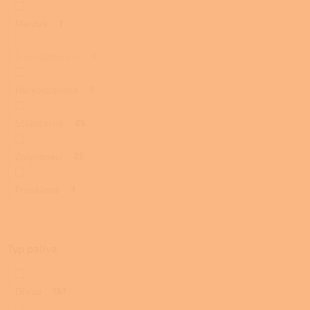
Mastek
1
S ventilátorem
0
Horkovzdušná
1
Stáložárná
25
Zplynovací
25
Prosklená
3
Typ paliva
Dřevo
161