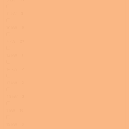
11 kW
3
10 kW
9
6 kW
27
13 kW
1
14 kW
2
12 kW
2
20 kW
2
7 kW
16
15 kW
3