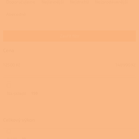
a
Doporučujeme
Nejlevnější
Nejdražší
Nejprodávanější
z
e
Abecedně
n
í
p
Zavřít filtr
r
o
Cena
d
u
12500
Kč
148990
Kč
k
t
ů
Na skladě
159
Celkový výkon
8 kW
19