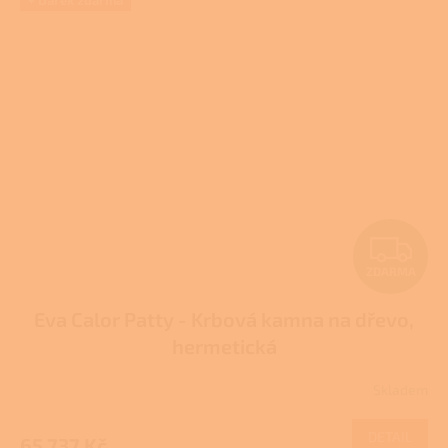
+ Dárek zdarma
Z
ZDARMA
D
Eva Calor Patty - Krbová kamna na dřevo,
A
hermetická
R
Skladem
M
DETAIL
65 737 Kč