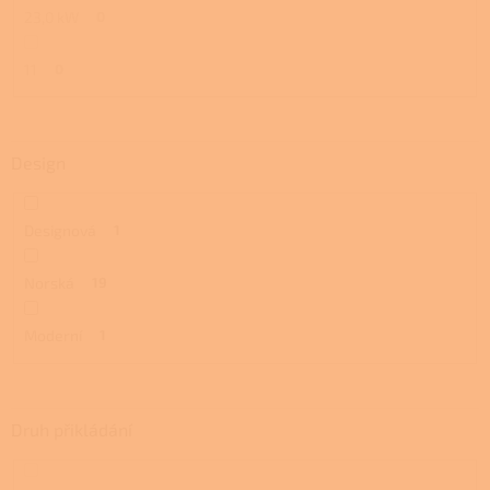
23,0 kW
0
11
0
Design
Designová
1
Norská
19
Moderní
1
Druh přikládání