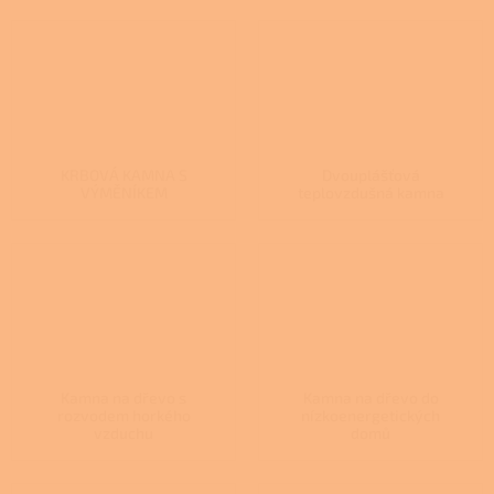
KRBOVÁ KAMNA S
Dvouplášťová
VÝMĚNÍKEM
teplovzdušná kamna
Kamna na dřevo s
Kamna na dřevo do
rozvodem horkého
nízkoenergetických
vzduchu
domů