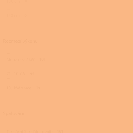
180 cm
0
150 cm
0
Rozmezí výkonu
Méně než 7 kW
101
7,1 - 10 kW
46
10,1 kW a více
14
Spalování
Terciární (terciální, dvojí)
161