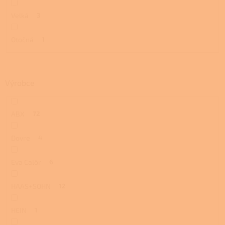
Velká
3
Otočná
1
Výrobce
ABX
72
Dovre
4
Eva Calòr
6
HAAS+SOHN
12
HEIN
1