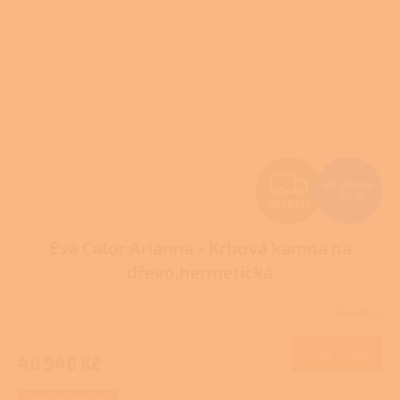
Z
65 262 Kč
–25 %
ZDARMA
D
Eva Calor Arianna - Krbová kamna na
A
dřevo,hermetická
R
Skladem
M
Do košíku
48 946 Kč
A