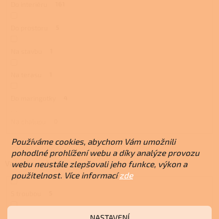
Do interiéru
161
Do prostoru
5
Na stavbu
1
Na terasu
1
Do maringotky
4
Na chalupu
0
Používáme cookies, abychom Vám umožnili
pohodlné prohlížení webu a díky analýze provozu
Vaření a pečení
webu neustále zlepšovali jeho funkce, výkon a
použitelnost. Více informací
zde
S troubou
5
NASTAVENÍ
S plotnou
4