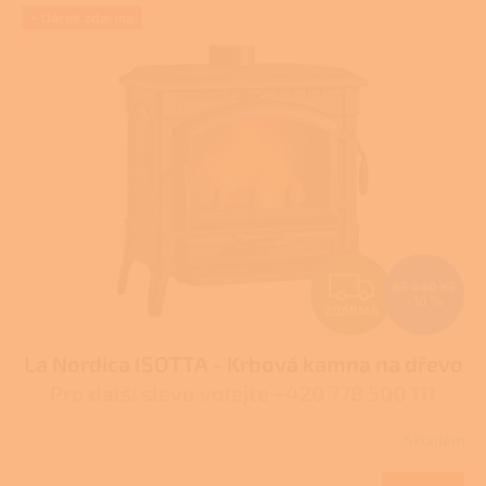
V
+ Dárek zdarma
ý
p
i
s
p
r
o
d
u
k
t
Z
ů
63 440 Kč
–10 %
ZDARMA
D
La Nordica ISOTTA - Krbová kamna na dřevo
A
Pro další slevu volejte +420 778 500 111
R
Skladem
Průměrné
M
hodnocení
produktu