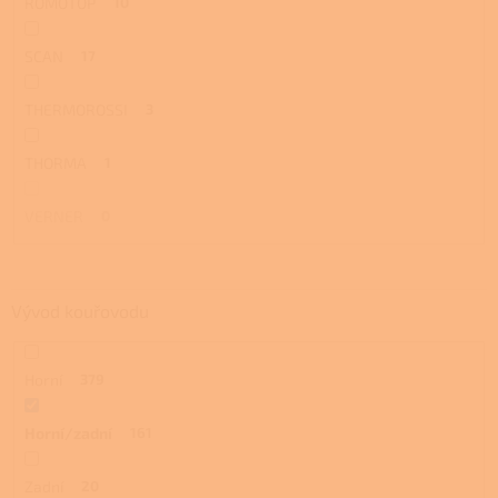
ROMOTOP
10
SCAN
17
THERMOROSSI
3
THORMA
1
VERNER
0
Vývod kouřovodu
Horní
379
Horní/zadní
161
Zadní
20