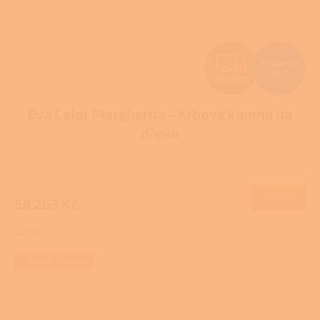
Z
77 684 Kč
–25 %
ZDARMA
D
Eva Calor Margherita - Krbová kamna na
A
dřevo
R
Skladem
M
DETAIL
58 263 Kč
A
Černá
+ Dárek zdarma