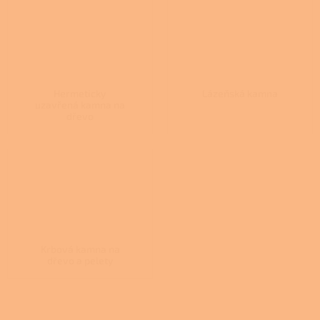
Hermeticky
Lázeňská kamna
uzavřená kamna na
dřevo
Krbová kamna na
dřevo a pelety
Ř