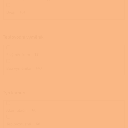
Dvojí
161
Teplovodní výměník
S výměníkem
18
Bez výměníku
143
Typ kamen
Akumulační
66
Teplovzdušná
68