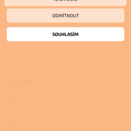
S troubou a plotnou
4
ODMÍTNOUT
S pecí
2
SOUHLASÍM
S pecí a plotnou
2
S troubou 340x277x390
0
Velikost kamen
Malá
99
Úzká
2
Kulatá
4