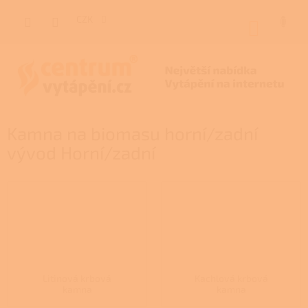
Přejít
na
CZK
NÁKUP
obsah
KOŠÍK
Kamna na biomasu horní/zadní
vývod Horní/zadní
Litinová krbová
Kachlová krbová
kamna
kamna