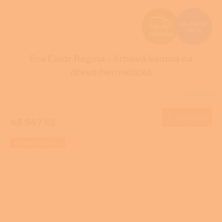
Z
65 262 Kč
–25 %
ZDARMA
D
Eva Calor Regina - Krbová kamna na
A
dřevo,hermetická
R
Skladem
M
Do košíku
48 947 Kč
A
+ Dárek zdarma