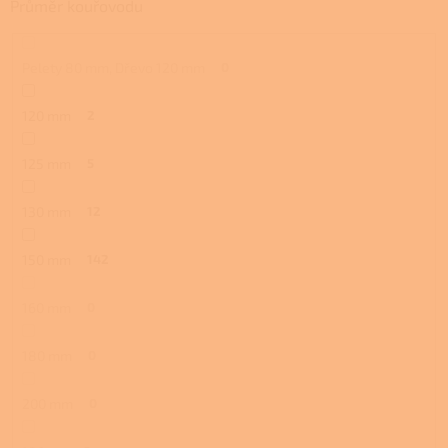
Průměr kouřovodu
Pelety 80 mm, Dřevo 120 mm
0
120 mm
2
125 mm
5
130 mm
12
150 mm
142
160 mm
0
180 mm
0
200 mm
0