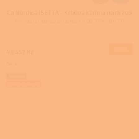
D
La Nordica ISETTA - Krbová kamna na dřevo
A
Pro další slevu volejte +420 778 500 111
R
Skladem
Průměrné
M
hodnocení
produktu
DETAIL
46 557 Kč
A
je
3,9
Černá
z
5
hvězdiček.
Novinka
+ Dárek zdarma