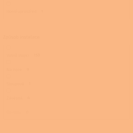
Horní uprostřed
1
Způsob instalace
Volně stojící
153
Na noze
9
Sloupová
1
Závěsná
4
Do rohu
0