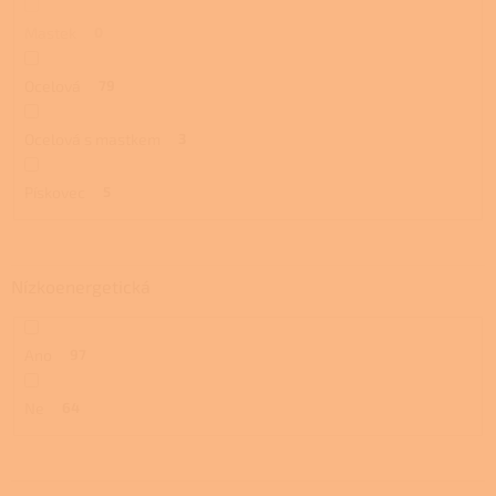
Mastek
0
Ocelová
79
Ocelová s mastkem
3
Pískovec
5
Nízkoenergetická
Ano
97
Ne
64