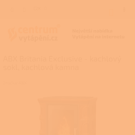
Přejít
na
CZK
NÁKUP
obsah
KOŠÍK
ABX Britania Exclusive - kachlový
sokl, kachlová kamna
Značka:
ABX