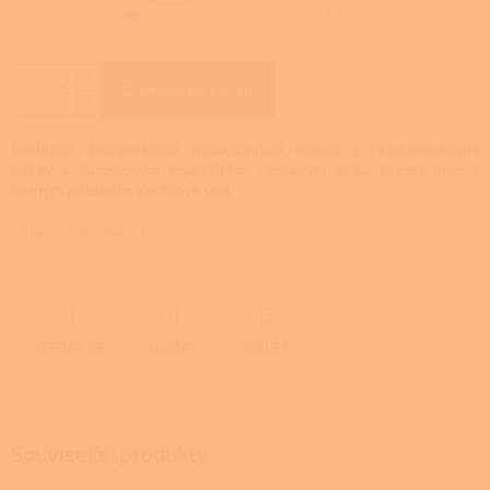
Přidat do košíku
Kachlová dvouplášťová teplovzdušná
kamna s celoskleněnými
dvířky a šamotovým topeništěm. Inovativní velké přední sklo s
černým potiskem. Kachlový sokl.
Detailní informace
ZEPTAT SE
HLÍDAT
SDÍLET
Související produkty