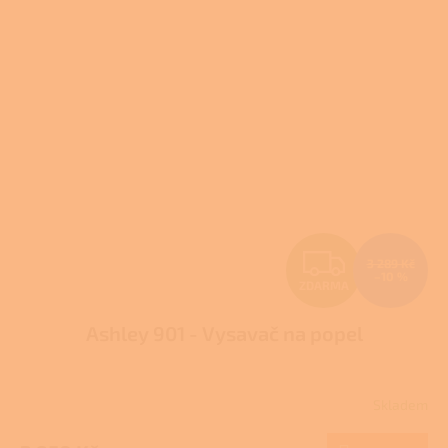
Z
3 289 Kč
–10 %
ZDARMA
D
Ashley 901 - Vysavač na popel
A
R
Skladem
M