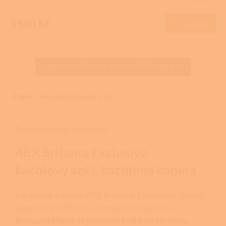
Průměrné
M
hodnocení
produktu
3 990 Kč
Do košíku
A
je
3,0
z
5
ZOBRAZIT VŠECHNY SOUVISEJÍCÍ PRODUKTY
hvězdiček.
Popis
Související soubory (3)
Detailní popis produktu
ABX Britania Exclusive -
kachlový sokl, kachlová kamna
Kachlová kamna ABX Britania Exclusive spojují
elegantní vzhled s účinným vytápěním.
Dvouplášťová teplovzdušná konstrukce
,