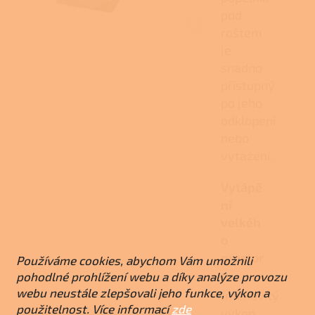
pod
roštem
je
snadno
přístupný
po jeho
odklopení
nebo
vytažení.
Vytápě
ní
velkéh
o
prostor
Používáme cookies, abychom Vám umožnili
u
pohodlné prohlížení webu a díky analýze provozu
webu neustále zlepšovali jeho funkce, výkon a
Jmenovitý
použitelnost. Více informací
zde
výkon