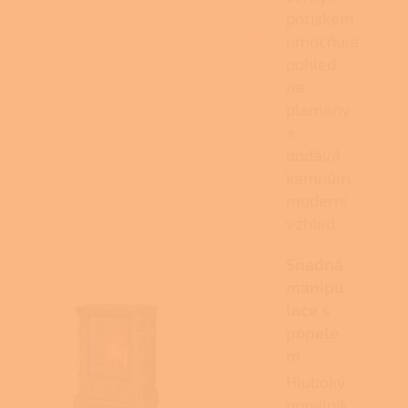
potiskem
umocňuje
pohled
na
plameny
a
dodává
kamnům
moderní
vzhled.
Snadná
manipu
lace s
popele
m
Hluboký
popelník