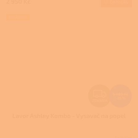
2 950 Kč
Do košíku
A
SKLADEM
Z
5 460 Kč
–26 %
ZDARMA
D
Lavor Ashley Kombo - Vysavač na popel
A
R
Skladem