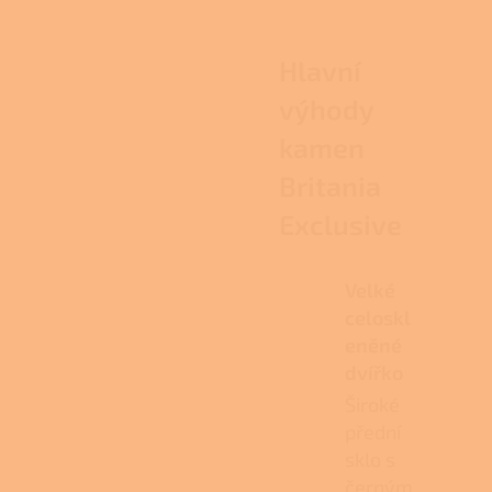
Hlavní
výhody
kamen
Britania
Exclusive
Velké
celoskl
eněné
dvířko
Široké
přední
sklo s
černým