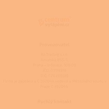
Z
á
p
a
t
í
Provozovatel
RJ-Trading s.r.o.
Amurská 855/1,
Praha - Vršovice, 100 00
IČO: 03119319
DIČ: CZ03119319
Firma je zapsána u C 392044 vedená u Městského soudu v
Praze C 392044.
Rychlý kontakt