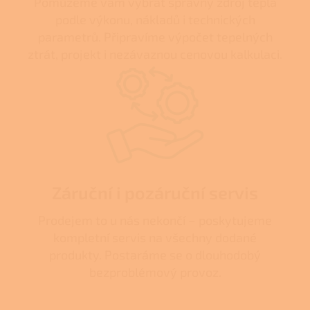
Pomůžeme vám vybrat správný zdroj tepla
podle výkonu, nákladů i technických
parametrů. Připravíme výpočet tepelných
ztrát, projekt i nezávaznou cenovou kalkulaci.
Záruční i pozáruční servis
Prodejem to u nás nekončí – poskytujeme
kompletní servis na všechny dodané
produkty. Postaráme se o dlouhodobý
bezproblémový provoz.