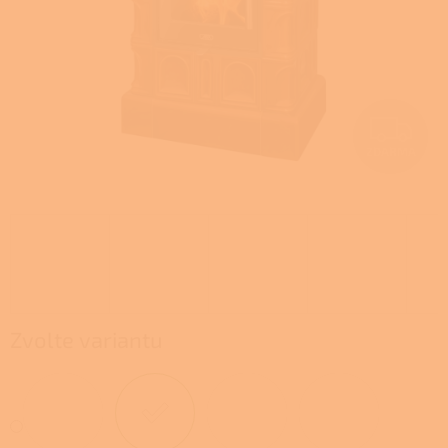
Z
ZDARMA
D
A
R
M
A
Zvolte variantu