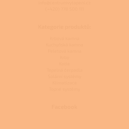
info@centrumvytapeni.cz
(+420) 778 500 111
Kategorie produktů:
Krbová kamna
Kuchyňská kamna
Peletová kamna
Krby
Kotle
Tepelná čerpadla
Solární systémy
Klimatizace
Topné systémy
Facebook