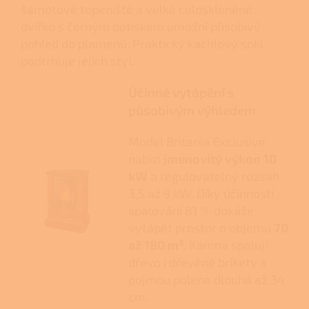
šamotové topeniště a velké celoskleněné
dvířko s černým potiskem umožní působivý
pohled do plamenů. Praktický kachlový sokl
podtrhuje jejich styl.
Účinné vytápění s
působivým výhledem
Model Britania Exclusive
nabízí
jmenovitý výkon 10
kW
a regulovatelný rozsah
3,5 až 9 kW. Díky účinnosti
spalování 81 % dokáže
vytápět prostor o objemu
70
až 180 m³
. Kamna spalují
dřevo i dřevěné brikety a
pojmou polena dlouhá až 34
cm.