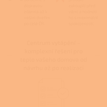
dopravou
zakoupili před
zdarma až k
vámi a hodnotí
vašim dveřím
ho s maximální
po celé ČR.
spokojeností.
Centrum vytápění –
komplexní řešení pro
teplo vašeho domova od
návrhu až po realizaci