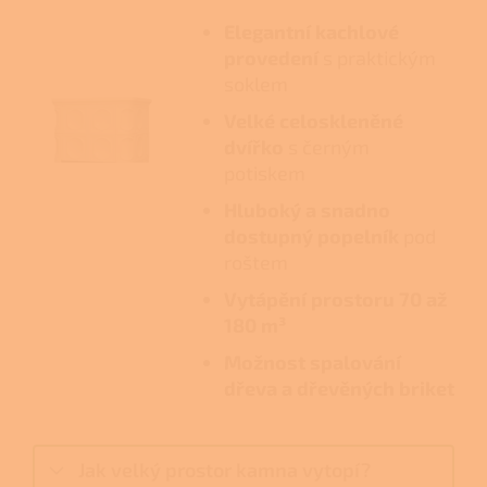
Elegantní kachlové
provedení
s praktickým
soklem
Velké celoskleněné
dvířko
s černým
potiskem
Hluboký a snadno
dostupný popelník
pod
roštem
Vytápění prostoru 70 až
180 m³
Možnost spalování
dřeva a dřevěných briket
Jak velký prostor kamna vytopí?