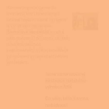
Kamna doporučujeme do
interiérů, kde chcete spojit
účinné teplovzdušné vytápění
s výrazným designem.
Šamotové topeniště
a velké
sklo podporují příjemný zážitek
z hoření, zatímco
regulovatelný výkon umožňuje
přizpůsobit vytápění aktuálním
potřebám.
Jsme autorizovaný
zástupce italského
výrobce ABX
Co vám tato kamna
nabídnou