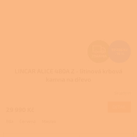
Z
37 235 Kč
–19 %
ZDARMA
D
LINCAR ALICE 480A Z - litinová krbová
A
kamna na dřevo
R
Skladem
Průměrné
M
hodnocení
produktu
DETAIL
29 990 Kč
A
je
2,6
Bílá
Červená
Mastek
z
5
hvězdiček.