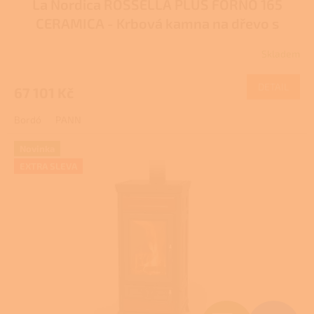
La Nordica ROSSELLA PLUS FORNO 165
A
CERAMICA - Krbová kamna na dřevo s
R
troubou
Pro další slevu volejte +420 778 500
Skladem
111
M
DETAIL
67 101 Kč
A
Bordó
PANN
Novinka
EXTRA SLEVA