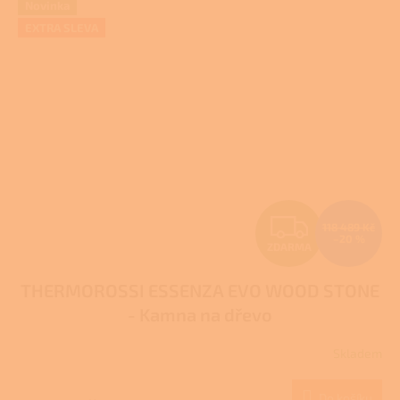
Novinka
EXTRA SLEVA
Z
118 489 Kč
–20 %
ZDARMA
D
THERMOROSSI ESSENZA EVO WOOD STONE
A
- Kamna na dřevo
R
Skladem
M
Do košíku