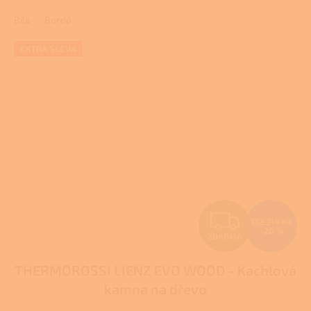
A
2,0
Bílá
Bordó
z
5
hvězdiček.
EXTRA SLEVA
Z
132 314 Kč
–20 %
ZDARMA
D
THERMOROSSI LIENZ EVO WOOD - Kachlová
A
kamna na dřevo
R