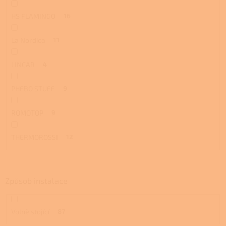
HS FLAMINGO
16
La Nordica
11
LINCAR
4
PHEBO STUFE
9
ROMOTOP
9
THERMOROSSI
12
Způsob instalace
Volně stojící
87