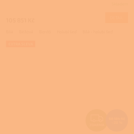
Skladem
M
DETAIL
105 851 Kč
A
Bílá
Béžová
Bordó
Holubí šeď
Bílá - holubí šeď
EXTRA SLEVA
Z
68 184 Kč
–20 %
ZDARMA
D