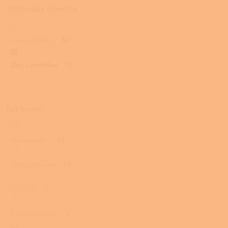
Teplovodní výměník
S výměníkem
10
Bez výměníku
91
Typ kamen
Akumulační
63
Teplovzdušná
62
Mastek
0
S ventilátorem
1