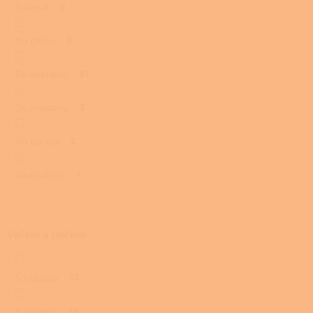
Rohová
6
Na chatu
3
Do interiéru
87
Do prostoru
3
Na terasu
2
Na chalupu
1
Vaření a pečení
S troubou
12
S plotnou
14