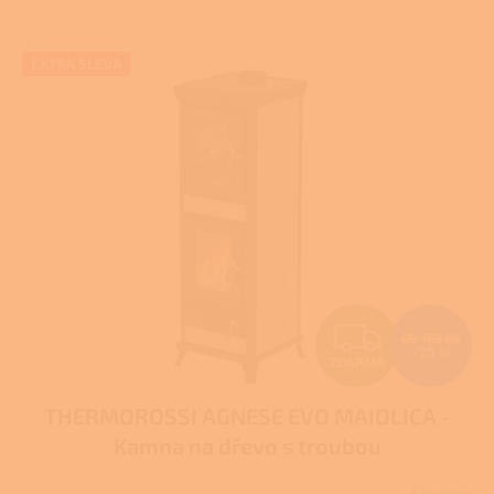
V
EXTRA SLEVA
ý
p
i
s
p
r
o
d
u
k
t
Z
ů
80 163 Kč
–20 %
ZDARMA
D
THERMOROSSI AGNESE EVO MAIOLICA -
A
Kamna na dřevo s troubou
R
Skladem