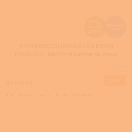
Z
105 512 Kč
–20 %
ZDARMA
D
THERMOROSSI DORICA EVO WOOD
A
MAJOLICA - Kachlová kamna na dřevo
R
Skladem
M
DETAIL
84 410 Kč
A
Bílá
Béžová
Černá
Bordó
Holubí šeď