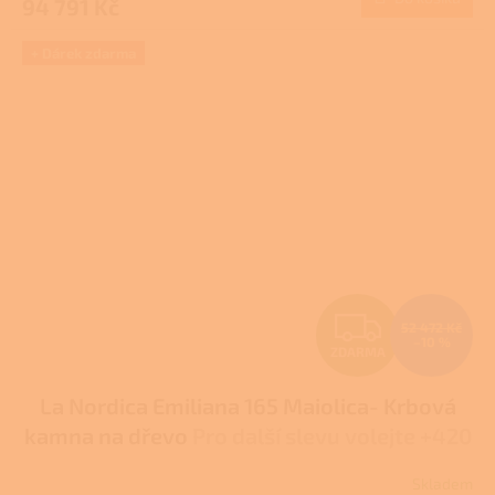
94 791 Kč
A
+ Dárek zdarma
Z
52 472 Kč
–10 %
ZDARMA
D
La Nordica Emiliana 165 Maiolica- Krbová
A
kamna na dřevo
Pro další slevu volejte +420
R
778 500 111
Skladem