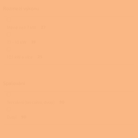
Rozmezí výkonu
Méně než 7 kW
27
7,1 - 10 kW
39
10,1 kW a více
25
Spalování
Terciární (terciální, dvojí)
90
Dvojí
90