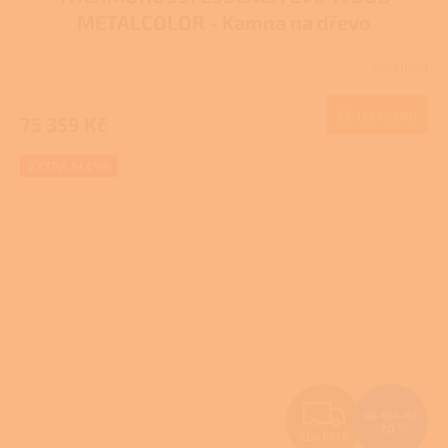
A
METALCOLOR - Kamna na dřevo
R
Skladem
M
Do košíku
75 359 Kč
A
EXTRA SLEVA
Z
96 104 Kč
–20 %
ZDARMA