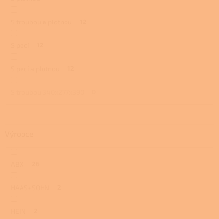
S troubou a plotnou
12
S pecí
12
S pecí a plotnou
12
S troubou 340x277x390
0
Výrobce
ABX
26
HAAS+SOHN
2
HEIN
2