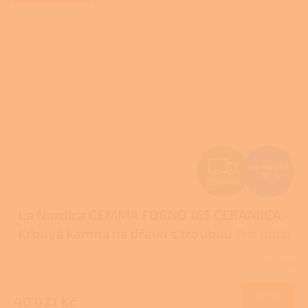
Z
44 468 Kč
–10 %
ZDARMA
D
La Nordica GEMMA FORNO 165 CERAMICA -
A
Krbová kamna na dřevo s troubou
Pro další
R
slevu volejte +420 778 500 111
Skladem
Průměrné
M
hodnocení
produktu
DETAIL
40 021 Kč
je