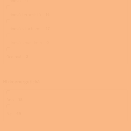
Litinová
4
Litinová keramická
16
Litinová s kachlemi
17
Litinová s mastkem
0
Ocelová
2
Nízkoenergetická
Ano
18
Ne
69