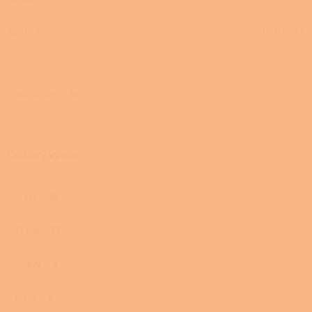
d
u
22910
Kč
147155
Kč
k
t
ů
Na skladě
90
Celkový výkon
8 kW
10
11 kW
13
10 kW
8
6 kW
6