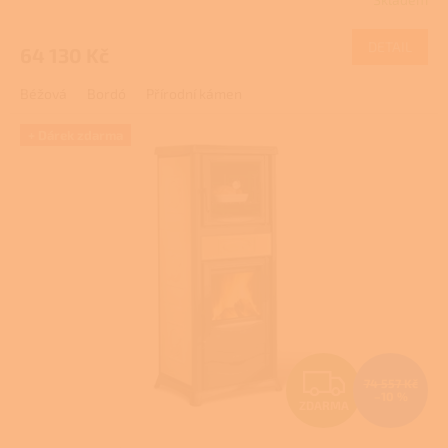
M
DETAIL
64 130 Kč
A
Béžová
Bordó
Přírodní kámen
+ Dárek zdarma
Z
74 557 Kč
–10 %
ZDARMA
D