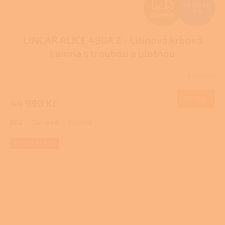
Z
48 617 Kč
–7 %
ZDARMA
D
LINCAR ALICE 490A Z - Litinová krbová
A
kamna s troubou a plotnou
R
Skladem
Průměrné
M
hodnocení
produktu
DETAIL
44 990 Kč
A
je
1,0
Bílá
Červená
Mastek
z
5
hvězdiček.
EXTRA SLEVA