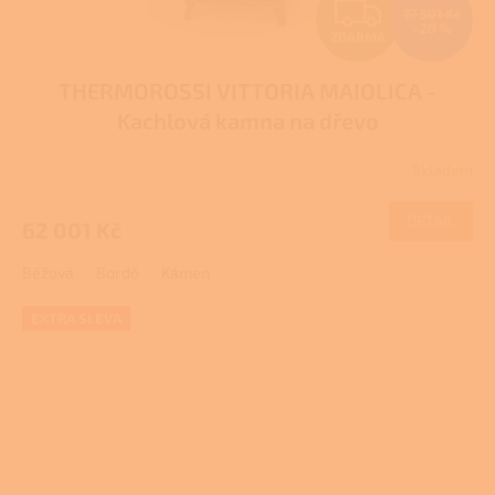
Z
77 501 Kč
–20 %
ZDARMA
D
THERMOROSSI VITTORIA MAIOLICA -
A
Kachlová kamna na dřevo
R
Skladem
M
DETAIL
62 001 Kč
A
Béžová
Bordó
Kámen
EXTRA SLEVA