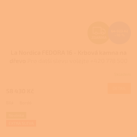
Z
64 923 Kč
–10 %
ZDARMA
D
La Nordica FEDORA 16 - Krbová kamna na
A
dřevo
Pro další slevu volejte +420 778 500
R
111
Skladem
Průměrné
M
hodnocení
produktu
DETAIL
58 430 Kč
A
je
4,0
Bílá
Bordó
z
5
hvězdiček.
Novinka
EXTRA SLEVA