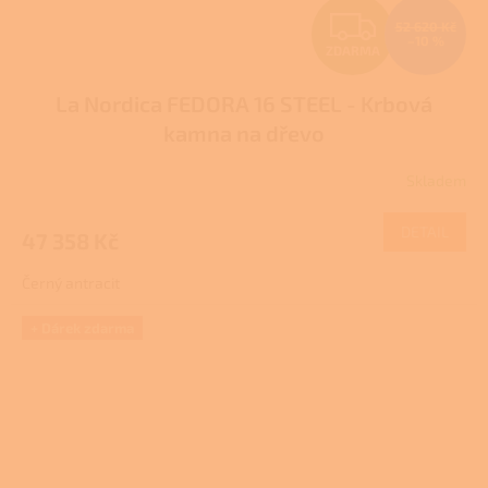
Z
52 620 Kč
–10 %
ZDARMA
D
La Nordica FEDORA 16 STEEL - Krbová
A
kamna na dřevo
R
Skladem
M
DETAIL
47 358 Kč
A
Černý antracit
+ Dárek zdarma