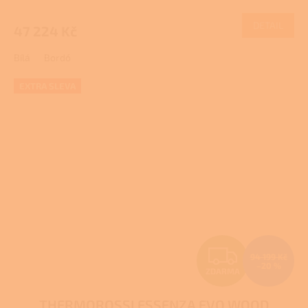
M
DETAIL
47 224 Kč
A
Bílá
Bordó
EXTRA SLEVA
Z
94 199 Kč
–20 %
ZDARMA
D
THERMOROSSI ESSENZA EVO WOOD