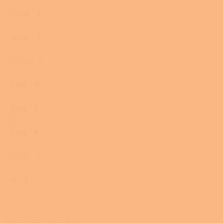
13 kW
1
12 kW
1
20 kW
0
7 kW
11
9 kW
3
5 kW
9
21 kW
0
11
1
Externí přívod vzduchu