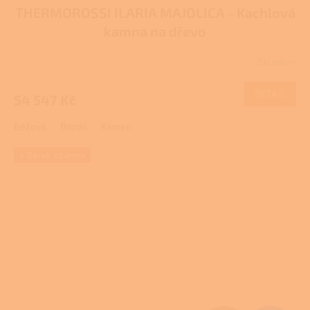
THERMOROSSI ILARIA MAJOLICA - Kachlová
A
kamna na dřevo
R
Skladem
M
DETAIL
54 547 Kč
A
Béžová
Bordó
Kámen
+ Dárek zdarma