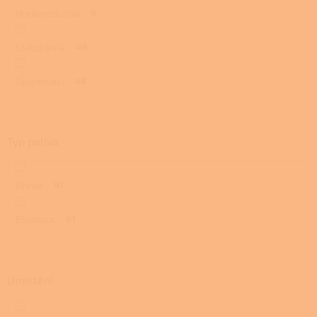
Horkovzdušná
6
Stáložárná
48
Zplynovací
48
Typ paliva
Dřevo
91
Biomasa
91
Umístění