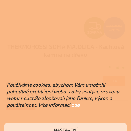
Z
60 621 Kč
–20 %
ZDARMA
D
THERMOROSSI SOFIA MAJOLICA - Kachlová
A
kamna na dřevo
R
Skladem
Průměrné
M
hodnocení
produktu
DETAIL
48 497 Kč
A
Používáme cookies, abychom Vám umožnili
je
3,9
pohodlné prohlížení webu a díky analýze provozu
Béžová
Bordó
Kámen
z
webu neustále zlepšovali jeho funkce, výkon a
5
použitelnost. Více informací
zde
hvězdiček.
EXTRA SLEVA
NASTAVENÍ