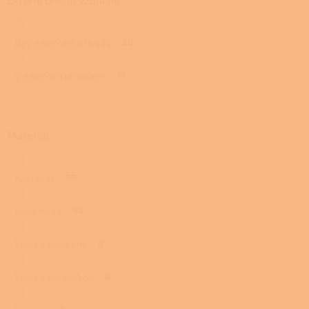
Bez externího přívodu
20
S externím přívodem
71
Materiál
Kachlová
66
Keramická
64
Litina s kachlemi
8
Litina s keramikou
8