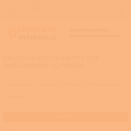
Přejít
na
CZK
NÁKUP
obsah
KOŠÍK
Kachlová krbová kamna bez
teplovodního výměníku
Ř
a
Doporučujeme
Nejlevnější
Nejdražší
Nejprodávanější
z
e
Abecedně
n
í
p
Zavřít filtr
r
o
Cena