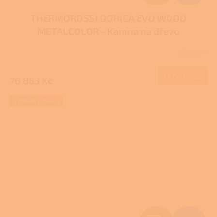
D
THERMOROSSI DORICA EVO WOOD
A
METALCOLOR - Kamna na dřevo
R
Skladem
M
Do košíku
76 883 Kč
A
+ Dárek zdarma