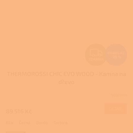
Z
111 895 Kč
–20 %
ZDARMA
D
THERMOROSSI CHIC EVO WOOD - Kamna na
A
dřevo
R
Skladem
M
DETAIL
89 516 Kč
A
Bílá
Černá
Bordó
Tortora