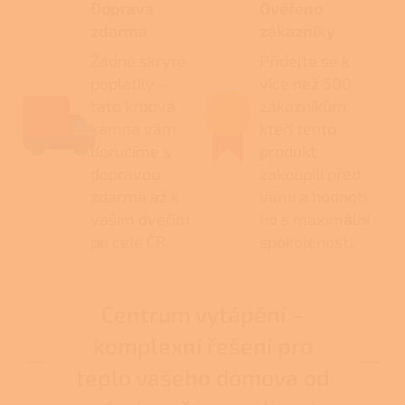
Doprava
Ověřeno
zdarma
zákazníky
Žádné skryté
Přidejte se k
poplatky –
více než 500
tato krbová
zákazníkům,
kamna vám
kteří tento
doručíme s
produkt
dopravou
zakoupili před
zdarma až k
vámi a hodnotí
vašim dveřím
ho s maximální
po celé ČR.
spokojeností.
Centrum vytápění –
komplexní řešení pro
teplo vašeho domova od