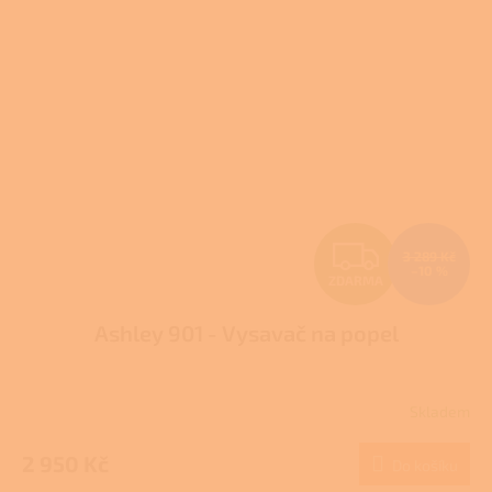
Z
3 289 Kč
–10 %
ZDARMA
D
Ashley 901 - Vysavač na popel
A
R
Skladem
M
2 950 Kč
Do košíku
A