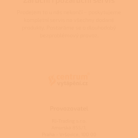
Prodejem to u nás nekončí – poskytujeme
kompletní servis na všechny dodané
produkty. Postaráme se o dlouhodobý
bezproblémový provoz.
Z
á
p
a
t
í
Provozovatel
RJ-Trading s.r.o.
Amurská 855/1,
Praha - Vršovice, 100 00