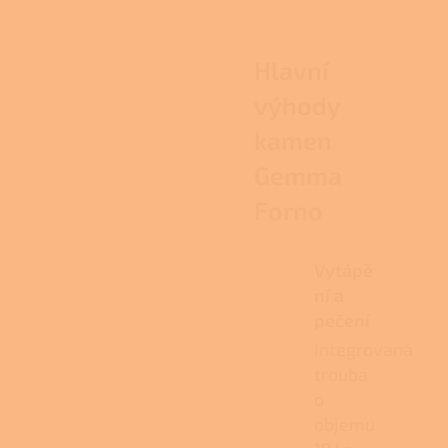
Hlavní
výhody
kamen
Gemma
Forno
Vytápě
ní a
pečení
Integrovaná
trouba
o
objemu