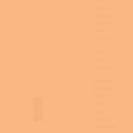
19 l a
litinová
plotýnka
rozšiřují
využití
kamen
o
pečení,
vaření
a ohřev.
Odolná
litinová
konstr
ukce
Celo-
litinové
topeniště