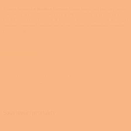
Krbová kamna
La Nordica Gemma Forno
kombinují klasický design
s vysokou účinností a výkonem 6 kW. Součástí je praktická pečicí
trouba pro domácí pečení a robustní litinové topeniště zajišťující
dlouhou životnost. Ideální volba pro útulné a efektivní vytápění s
možností vaření.
Detailní informace
ZEPTAT SE
HLÍDAT
SDÍLET
Související produkty