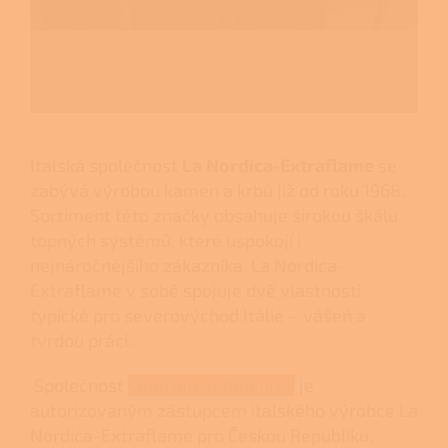
Italská společnost
La Nordica-Extraflame
se
zabývá výrobou kamen a krbů již od roku 1968.
Sortiment této značky obsahuje širokou škálu
topných systémů, které uspokojí i
nejnáročnějšího zákazníka. La Nordica-
Extraflame v sobě spojuje dvě vlastnosti
typické pro severovýchod Itálie – vášeň a
tvrdou práci.
Společnost
Centrum vytápění.cz
je
autorizovaným zástupcem italského výrobce La
Nordica-Extraflame pro Českou Republiku.