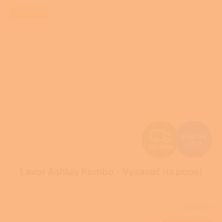
SKLADEM
Z
5 460 Kč
–26 %
ZDARMA
D
Lavor Ashley Kombo - Vysavač na popel
A
R
Skladem
Průměrné
M
hodnocení