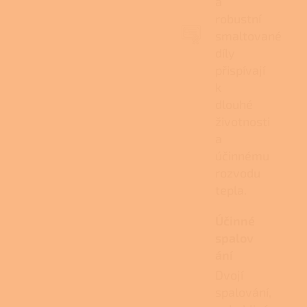
a
robustní
smaltované
díly
přispívají
k
dlouhé
životnosti
a
účinnému
rozvodu
tepla.
Účinné
spalov
ání
Dvojí
spalování,