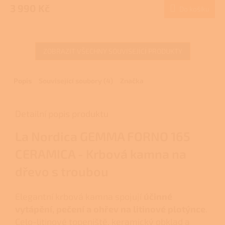
produktu
3 990 Kč
Do košíku
A
je
3,0
z
5
ZOBRAZIT VŠECHNY SOUVISEJÍCÍ PRODUKTY
hvězdiček.
Popis
Související soubory (4)
Značka
Detailní popis produktu
La Nordica GEMMA FORNO 165
CERAMICA - Krbová kamna na
dřevo s troubou
Elegantní krbová kamna spojují
účinné
vytápění, pečení a ohřev na litinové plotýnce
.
Celo-litinové topeniště, keramický obklad a