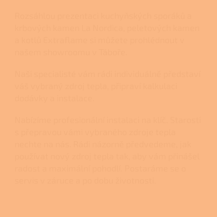
Rozsáhlou prezentaci
kuchyňských sporáků
a
krbových kamen
La Nordica,
peletových kamen
a
kotlů
Extraflame si můžete prohlédnout v
našem
showroomu v Táboře.
Naši specialisté vám rádi individuálně představí
váš vybraný zdroj tepla, připraví kalkulaci
dodávky a instalace.
Nabízíme profesionální instalaci na klíč. Starosti
s přepravou vámi vybraného zdroje tepla
nechte na nás. Rádi názorně předvedeme, jak
používat nový zdroj tepla tak, aby vám přinášel
radost a maximální pohodlí. Postaráme se o
servis v záruce a po dobu životnosti.