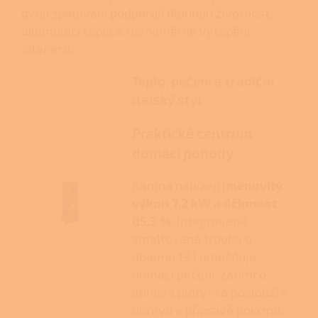
dvojí spalování podporují dlouhou životnost,
akumulaci tepla a rovnoměrné vytápění
interiéru.
Teplo, pečení a tradiční
italský styl
Praktické centrum
domácí pohody
Kamna nabízejí
jmenovitý
výkon 7,2 kW a účinnost
85,3 %
. Integrovaná
smaltovaná trouba o
objemu 19 l umožňuje
domácí pečení, zatímco
litinová plotýnka poslouží k
ohřevu a přípravě pokrmů.