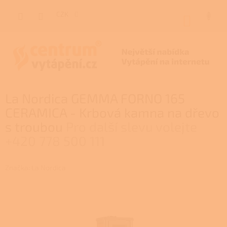
Přejít
na
CZK
NÁKUP
obsah
KOŠÍK
P
La Nordica GEMMA FORNO 165
o
s
CERAMICA - Krbová kamna na dřevo
t
s troubou
Pro další slevu volejte
r
+420 778 500 111
a
n
n
Značka:
La Nordica
í
p
a
n
e