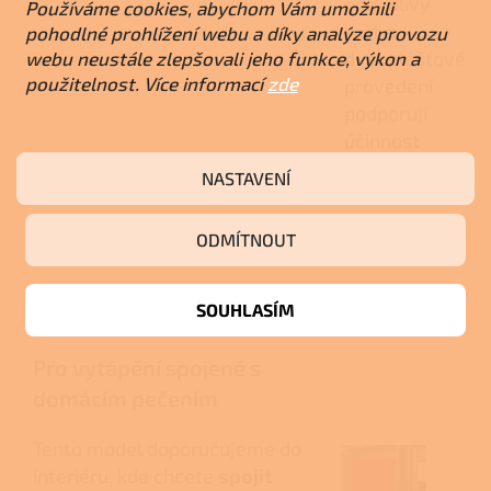
pohyblivý
Používáme cookies, abychom Vám umožnili
rošt a
pohodlné prohlížení webu a díky analýze provozu
dvouplášťové
webu neustále zlepšovali jeho funkce, výkon a
použitelnost. Více informací
zde
provedení
podporují
účinnost
i
NASTAVENÍ
rovnoměrné
vytápění.
ODMÍTNOUT
Názor odborníka
SOUHLASÍM
Pro vytápění spojené s
domácím pečením
Tento model doporučujeme do
interiéru, kde chcete
spojit