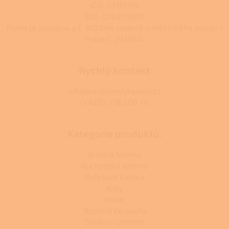
IČO: 03119319
DIČ: CZ03119319
Firma je zapsána u C 392044 vedená u Městského soudu v
Praze C 392044.
Rychlý kontakt
info@centrumvytapeni.cz
(+420) 778 500 111
Kategorie produktů:
Krbová kamna
Kuchyňská kamna
Peletová kamna
Krby
Kotle
Tepelná čerpadla
Solární systémy