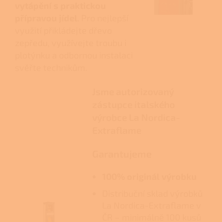
vytápění s praktickou
přípravou jídel
. Pro nejlepší
využití přikládejte dřevo
zepředu, využívejte troubu i
plotýnku a odbornou instalaci
svěřte technikům.
Jsme autorizovaný
zástupce italského
výrobce La Nordica-
Extraflame
Garantujeme
100% originál výrobku
Distribuční sklad výrobků
La Nordica-Extraflame v
ČR – minimálně 100 kusů