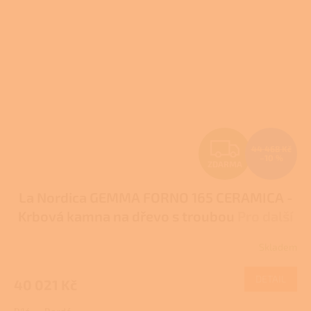
Z
44 468 Kč
–10 %
ZDARMA
D
La Nordica GEMMA FORNO 165 CERAMICA -
A
Krbová kamna na dřevo s troubou
Pro další
R
slevu volejte +420 778 500 111
Skladem
Průměrné
M
hodnocení
produktu
DETAIL
40 021 Kč
A
je
2,0