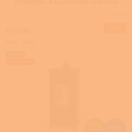
CERAMICA - Krbová kamna na dřevo s
R
troubou
Pro další slevu volejte +420 778 500
Skladem
111
M
DETAIL
67 101 Kč
A
Bordó
PANN
Novinka
EXTRA SLEVA
Z
77 501 Kč
–20 %