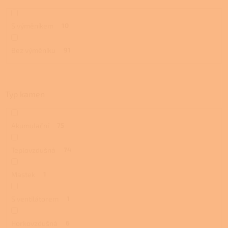
S výměníkem
10
Bez výměníku
91
Typ kamen
Akumulační
75
Teplovzdušná
74
Mastek
1
S ventilátorem
1
Horkovzdušná
6