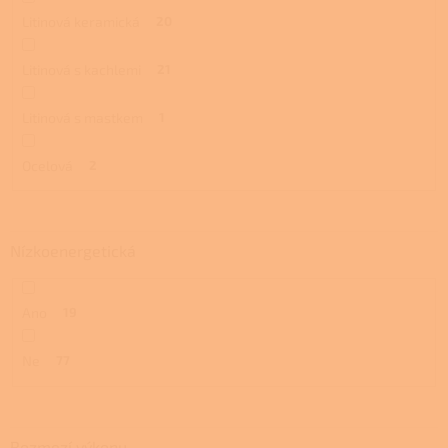
Litinová keramická
20
Litinová s kachlemi
21
Litinová s mastkem
1
Ocelová
2
Nízkoenergetická
Ano
19
Ne
77
Rozmezí výkonu