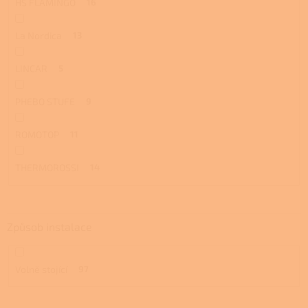
HS FLAMINGO
16
La Nordica
13
LINCAR
5
PHEBO STUFE
9
ROMOTOP
11
THERMOROSSI
14
Způsob instalace
Volně stojící
97