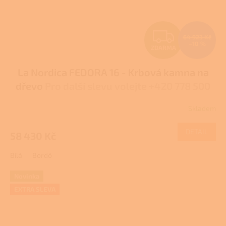
Z
64 923 Kč
–10 %
ZDARMA
D
La Nordica FEDORA 16 - Krbová kamna na
A
dřevo
Pro další slevu volejte +420 778 500
R
111
Skladem
Průměrné
M
hodnocení
produktu
DETAIL
58 430 Kč
A
je
4,0
Bílá
Bordó
z
5
hvězdiček.
Novinka
EXTRA SLEVA