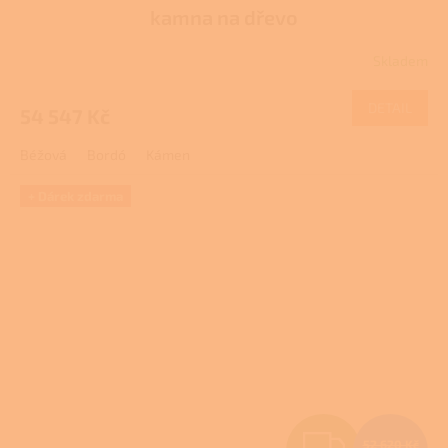
A
kamna na dřevo
R
Skladem
M
DETAIL
54 547 Kč
A
Béžová
Bordó
Kámen
+ Dárek zdarma
Z
52 620 Kč