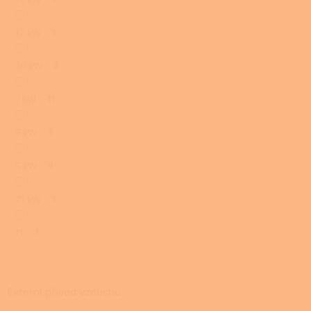
12 kW
1
20 kW
2
7 kW
11
9 kW
3
5 kW
9
21 kW
1
11
1
Externí přívod vzduchu