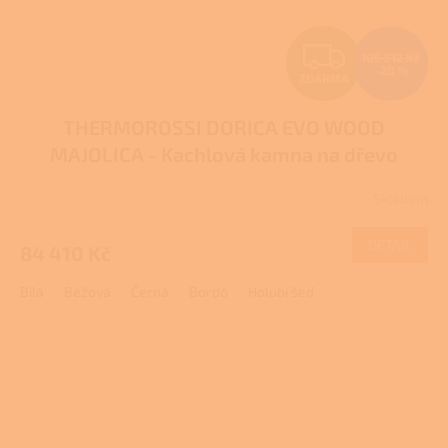
Z
105 512 Kč
–20 %
ZDARMA
D
THERMOROSSI DORICA EVO WOOD
A
MAJOLICA - Kachlová kamna na dřevo
R
Skladem
M
DETAIL
84 410 Kč
A
Bílá
Béžová
Černá
Bordó
Holubí šeď