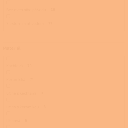
Bez externího přívodu
26
S externím přívodem
77
Materiál
Kachlová
74
Keramická
71
Litina s kachlemi
8
Litina s keramikou
8
Litinová
6