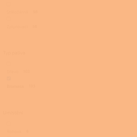
Stáložárná
58
Zplynovací
58
Typ paliva
Dřevo
103
Biomasa
103
Umístění
Rohová
6