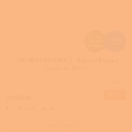
Z
37 235 Kč
–19 %
ZDARMA
D
LINCAR ALICE 480A Z - litinová krbová
A
kamna na dřevo
R
Skladem
Průměrné
M
hodnocení
produktu
DETAIL
29 990 Kč
A
je
2,6
Bílá
Červená
Mastek
z
5
hvězdiček.
NAČÍST 18 DALŠÍCH