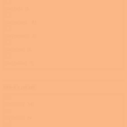
Na chatu
5
Do interiéru
97
Do prostoru
3
Na terasu
2
Na chalupu
1
Vaření a pečení
S troubou
13
S plotnou
15