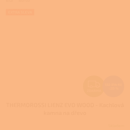
Bílá
Bordó
z
5
hvězdiček.
EXTRA SLEVA
Z
132 314 Kč
–20 %
ZDARMA
D
THERMOROSSI LIENZ EVO WOOD - Kachlová
A
kamna na dřevo
R
Skladem