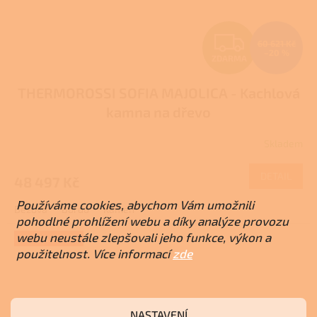
Z
60 621 Kč
–20 %
ZDARMA
D
THERMOROSSI SOFIA MAJOLICA - Kachlová
A
kamna na dřevo
R
Skladem
Průměrné
M
hodnocení
produktu
DETAIL
48 497 Kč
A
je
3,9
Používáme cookies, abychom Vám umožnili
Béžová
Bordó
Kámen
z
pohodlné prohlížení webu a díky analýze provozu
5
webu neustále zlepšovali jeho funkce, výkon a
hvězdiček.
EXTRA SLEVA
použitelnost. Více informací
zde
NASTAVENÍ