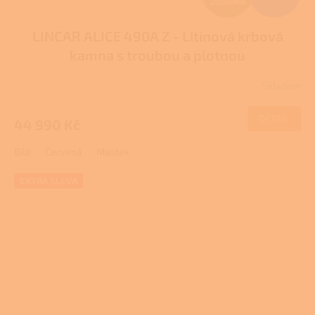
ZDARMA
D
LINCAR ALICE 490A Z - Litinová krbová
A
kamna s troubou a plotnou
R
Skladem
Průměrné
M
hodnocení
produktu
DETAIL
44 990 Kč
A
je
1,0
Bílá
Červená
Mastek
z
5
hvězdiček.
EXTRA SLEVA