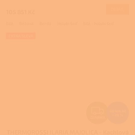
M
DETAIL
105 851 Kč
A
Bílá
Béžová
Bordó
Holubí šeď
Bílá - holubí šeď
EXTRA SLEVA
Z
68 184 Kč
–20 %
ZDARMA
D
THERMOROSSI ILARIA MAJOLICA - Kachlová