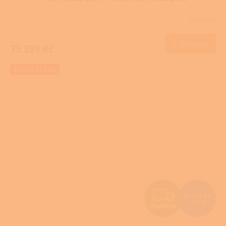
R
Skladem
M
Do košíku
75 359 Kč
A
EXTRA SLEVA
Z
96 104 Kč
–20 %
ZDARMA
D