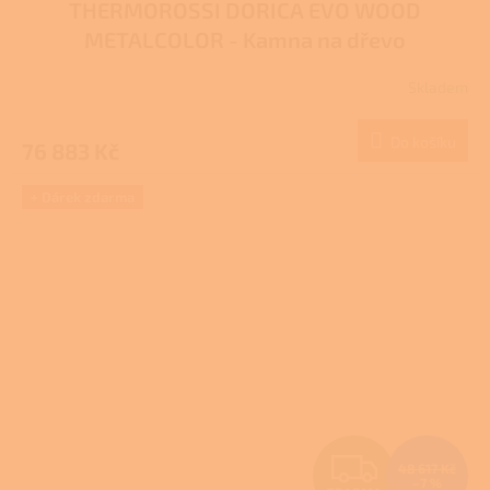
THERMOROSSI DORICA EVO WOOD
A
METALCOLOR - Kamna na dřevo
R
Skladem
M
Do košíku
76 883 Kč
A
+ Dárek zdarma
Z
48 617 Kč
–7 %