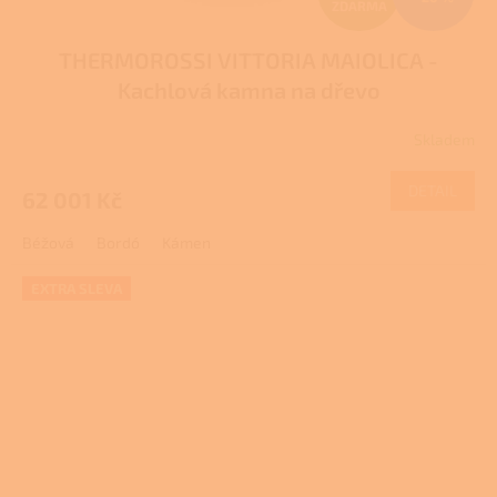
ZDARMA
D
THERMOROSSI VITTORIA MAIOLICA -
A
Kachlová kamna na dřevo
R
Skladem
M
DETAIL
62 001 Kč
A
Béžová
Bordó
Kámen
EXTRA SLEVA