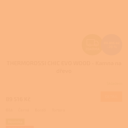
Z
111 895 Kč
–20 %
ZDARMA
D
THERMOROSSI CHIC EVO WOOD - Kamna na
A
dřevo
R
Skladem
M
DETAIL
89 516 Kč
A
Bílá
Černá
Bordó
Tortora
Novinka