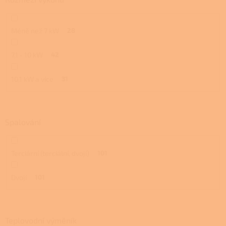
Méně než 7 kW
28
7,1 - 10 kW
42
10,1 kW a více
31
Spalování
Terciární (terciální, dvojí)
101
Dvojí
101
Teplovodní výměník