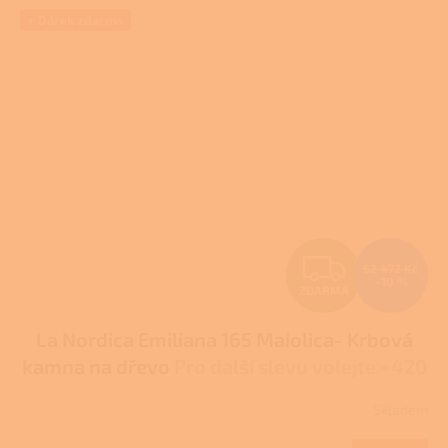
+ Dárek zdarma
Z
52 472 Kč
–10 %
ZDARMA
D
La Nordica Emiliana 165 Maiolica- Krbová
A
kamna na dřevo
Pro další slevu volejte +420
R
778 500 111
Skladem
M