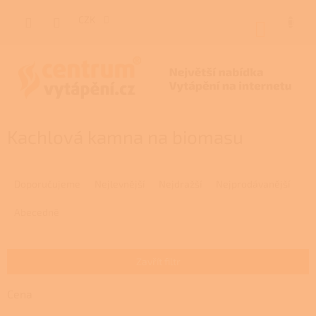
Přejít
na
CZK
NÁKUP
obsah
KOŠÍK
Kachlová kamna na biomasu
Ř
a
Doporučujeme
Nejlevnější
Nejdražší
Nejprodávanější
z
e
Abecedně
n
í
p
Zavřít filtr
r
o
Cena
d