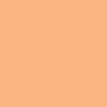
S troubou a plotnou
13
S pecí
13
S pecí a plotnou
13
S troubou 340x277x390
1
Výrobce
ABX
31
HAAS+SOHN
2
HEIN
2