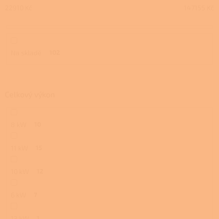
u
22910
Kč
147155
Kč
k
t
ů
Na skladě
102
Celkový výkon
8 kW
10
11 kW
15
10 kW
12
6 kW
7
13 kW
1