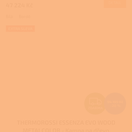
DETAIL
47 224 Kč
A
Bílá
Bordó
EXTRA SLEVA
Z
94 199 Kč
–20 %
ZDARMA
D
THERMOROSSI ESSENZA EVO WOOD
A
METALCOLOR - Kamna na dřevo