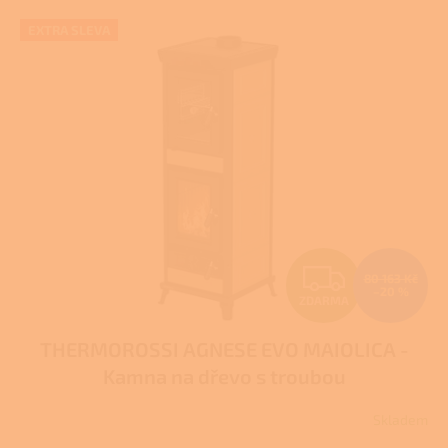
V
EXTRA SLEVA
ý
p
i
s
p
r
o
d
u
k
t
Z
ů
80 163 Kč
–20 %
ZDARMA
D
THERMOROSSI AGNESE EVO MAIOLICA -
A
Kamna na dřevo s troubou
R
Skladem
M