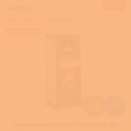
DETAIL
64 130 Kč
A
Béžová
Bordó
Přírodní kámen
+ Dárek zdarma
Z
74 557 Kč
–10 %
ZDARMA
D
La Nordica ROSSELLA PLUS FORNO 165
A