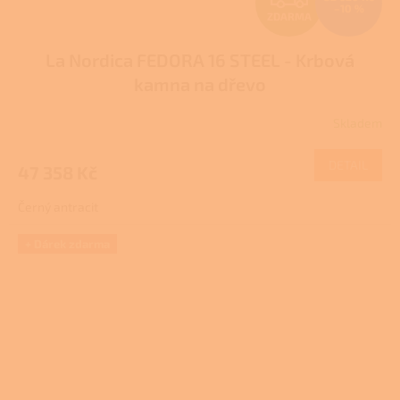
–10 %
ZDARMA
D
La Nordica FEDORA 16 STEEL - Krbová
A
kamna na dřevo
R
Skladem
M
DETAIL
47 358 Kč
A
Černý antracit
+ Dárek zdarma