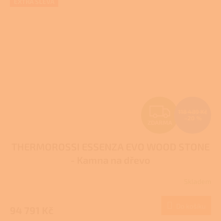
EXTRA SLEVA
Z
118 489 Kč
–20 %
ZDARMA
D
THERMOROSSI ESSENZA EVO WOOD STONE
A
- Kamna na dřevo
R
Skladem
M
Do košíku
94 791 Kč
A