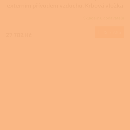
externím přívodem vzduchu, Krbová vložka
907-697-DP
Skladem u dodavatele
Do košíku
27 782 Kč