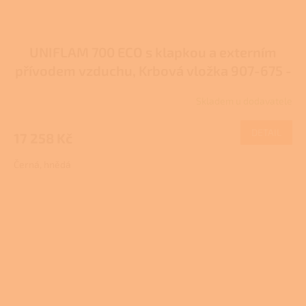
UNIFLAM 700 ECO s klapkou a externím
přívodem vzduchu, Krbová vložka 907-675 -
DP
Skladem u dodavatele
DETAIL
17 258 Kč
Černá, hnědá