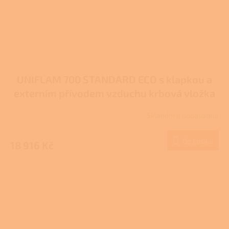
UNIFLAM 700 STANDARD ECO s klapkou a
externím přívodem vzduchu krbová vložka
907-705-DP
Skladem u dodavatele
Do košíku
18 916 Kč