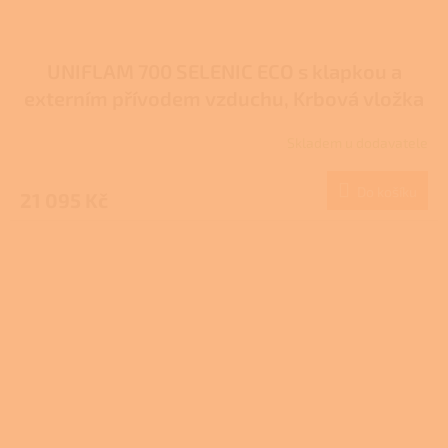
UNIFLAM 700 SELENIC ECO s klapkou a
externím přívodem vzduchu, Krbová vložka
907-725-DP
Skladem u dodavatele
Do košíku
21 095 Kč