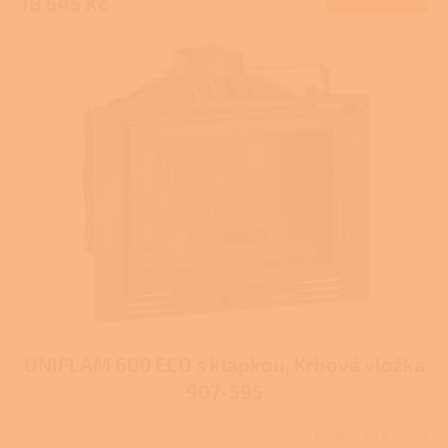
18 645 Kč
UNIFLAM 600 ECO s klapkou, Krbová vložka
907-595
Dodání do 2 týdnů
Průměrné