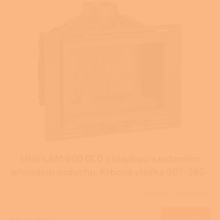
ý
r
p
o
i
d
s
u
p
k
r
t
o
ů
d
u
k
t
ů
UNIFLAM 600 ECO s klapkou a externím
přívodem vzduchu, Krbová vložka 907-595-
DP
Skladem u dodavatele
Do košíku