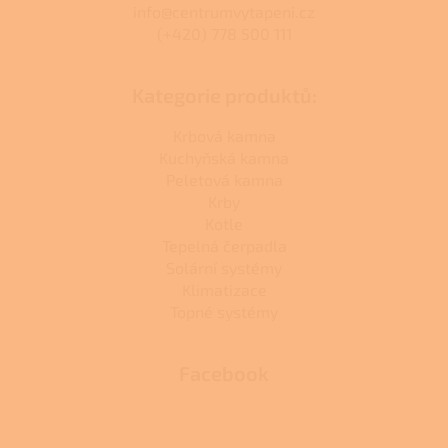
info@centrumvytapeni.cz
(+420) 778 500 111
Kategorie produktů:
Krbová kamna
Kuchyňská kamna
Peletová kamna
Krby
Kotle
Tepelná čerpadla
Solární systémy
Klimatizace
Topné systémy
Facebook