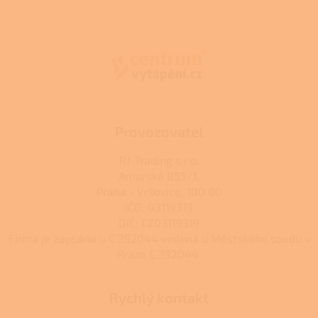
l
Z
á
á
d
p
a
a
c
t
í
í
p
r
v
k
Provozovatel
y
v
RJ-Trading s.r.o.
ý
Amurská 855/1,
p
Praha - Vršovice, 100 00
i
s
IČO: 03119319
u
DIČ: CZ03119319
Firma je zapsána u C 392044 vedená u Městského soudu v
Praze C 392044.
Rychlý kontakt