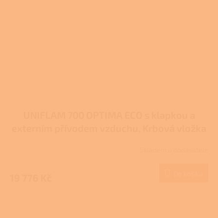
UNIFLAM 700 OPTIMA ECO s klapkou a
externím přívodem vzduchu, Krbová vložka
907-475-DP
Skladem u dodavatele
Do košíku
19 776 Kč