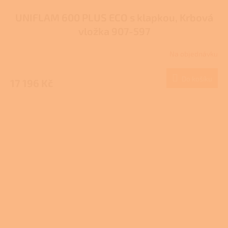
UNIFLAM 600 PLUS ECO s klapkou, Krbová
vložka 907-597
Na objednávku
Průměrné
hodnocení
produktu
Do košíku
17 196 Kč
je
3,0
z
5
hvězdiček.