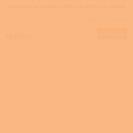
externím přívodem vzduchu,Krbová vložka
907-597-DP
Skladem u dodavatele
Do košíku
19 013 Kč