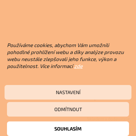
Používáme cookies, abychom Vám umožnili
pohodlné prohlížení webu a díky analýze provozu
webu neustále zlepšovali jeho funkce, výkon a
použitelnost. Více informací
zde
NASTAVENÍ
UNIFLAM 700 OPTION ECO s klapkou krbová
vložka 907-775
ODMÍTNOUT
Skladem u dodavatele
SOUHLASÍM
Do košíku