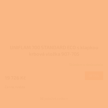
UNIFLAM 700 STANDARD ECO s klapkou
krbová vložka 907-705
Skladem u dodavatele
DETAIL
19 726 Kč
Černá, hnědá
18
položek celkem
O
v