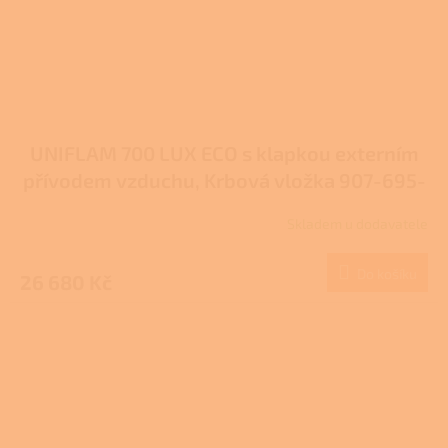
UNIFLAM 700 LUX ECO s klapkou externím
přívodem vzduchu, Krbová vložka 907-695-
DP
Skladem u dodavatele
Do košíku
26 680 Kč