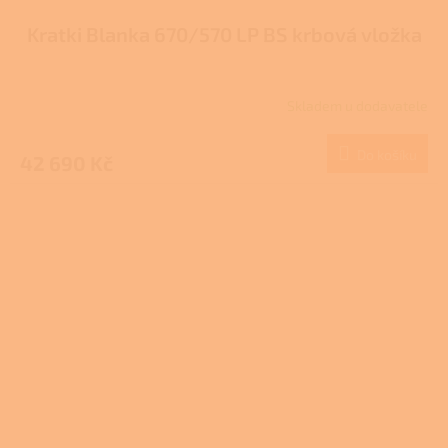
Kratki Blanka 670/570 LP BS krbová vložka
Skladem u dodavatele
Do košíku
42 690 Kč