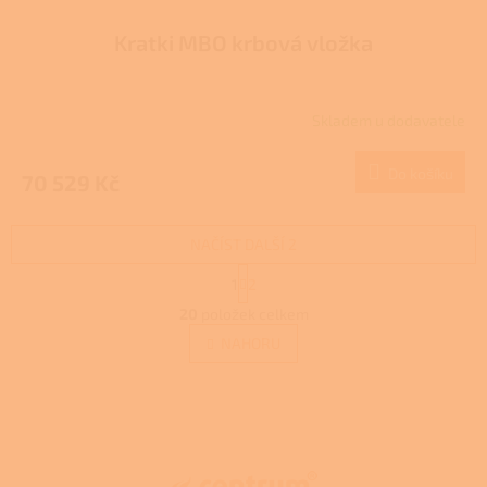
Kratki MBO krbová vložka
Skladem u dodavatele
Do košíku
70 529 Kč
NAČÍST DALŠÍ 2
S
1
2
t
O
r
20
položek celkem
v
á
l
NAHORU
n
á
k
d
o
v
Z
a
á
c
á
n
í
p
í
p
a