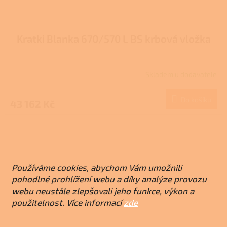
Kratki Blanka 670/570 L BS krbová vložka
Skladem u dodavatele
Do košíku
43 162 Kč
Používáme cookies, abychom Vám umožnili
pohodlné prohlížení webu a díky analýze provozu
webu neustále zlepšovali jeho funkce, výkon a
použitelnost. Více informací
zde