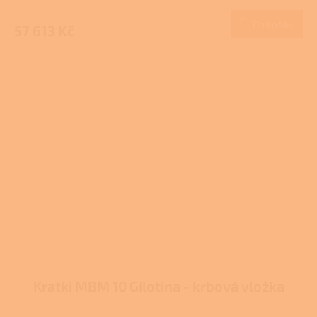
Do košíku
57 613 Kč
Kratki MBM 10 Gilotina - krbová vložka