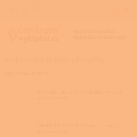
Přejít
na
CZK
NÁKUP
obsah
KOŠÍK
Teplovzdušné krbové vložky
Nejprodávanější
La Nordica Inserto 60 4.0 Ventilato – Krbová
vložka na dřevo
Skladem
THERMOROSSI PANORAMA WALL - krbová
vložka na dřevo