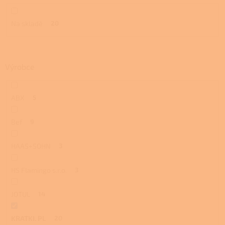
ů
Na skladě
20
Výrobce
ABX
5
Bef
9
HAAS+SOHN
3
HS Flamingo s.r.o.
3
JOTUL
14
KRATKI. PL
20