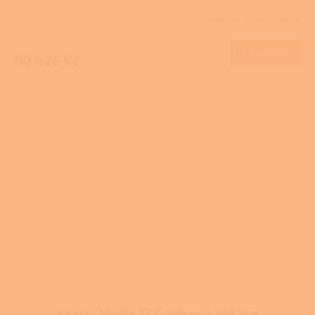
Skladem u dodavatele
Do košíku
60 426 Kč
Kratki Nadia 13 G krbová vložka