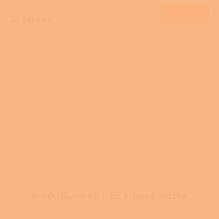
Do košíku
37 663 Kč
Kratki Blanka 8 P BS krbová vložka