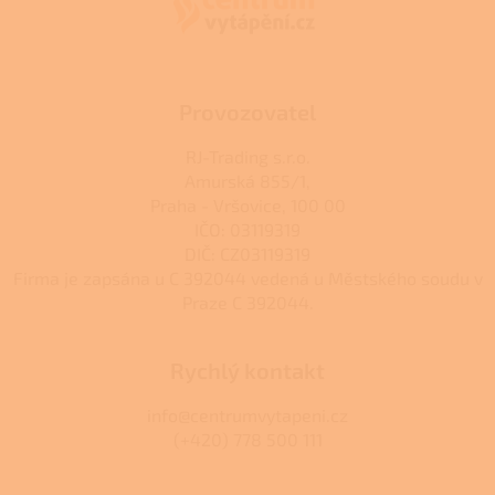
r
t
v
í
k
y
v
ý
Provozovatel
p
i
RJ-Trading s.r.o.
s
Amurská 855/1,
u
Praha - Vršovice, 100 00
IČO: 03119319
DIČ: CZ03119319
Firma je zapsána u C 392044 vedená u Městského soudu v
Praze C 392044.
Rychlý kontakt
info@centrumvytapeni.cz
(+420) 778 500 111