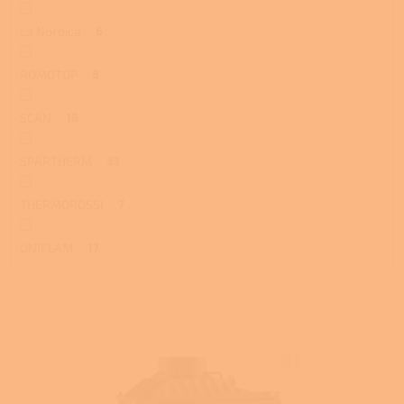
La Nordica
6
ROMOTOP
8
SCAN
18
SPARTHERM
33
THERMOROSSI
7
UNIFLAM
17
V
ý
p
i
s