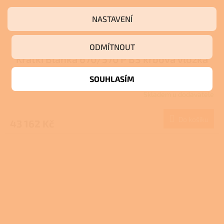
NASTAVENÍ
ODMÍTNOUT
Kratki Blanka 670/570 P BS krbová vložka
SOUHLASÍM
Skladem u dodavatele
Do košíku
43 162 Kč