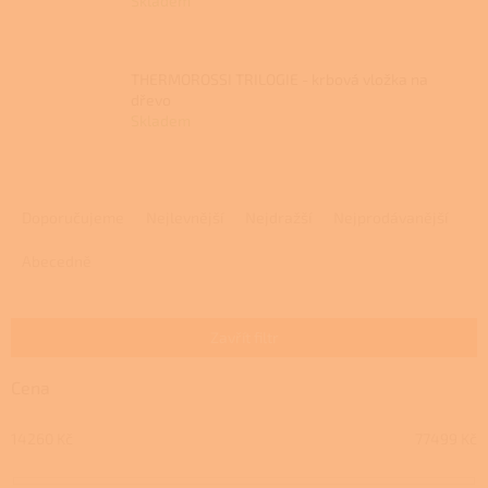
Skladem
THERMOROSSI TRILOGIE - krbová vložka na
dřevo
Skladem
Ř
a
Doporučujeme
Nejlevnější
Nejdražší
Nejprodávanější
z
e
Abecedně
n
í
p
Zavřít filtr
r
o
Cena
d
u
14260
Kč
77499
Kč
k
t