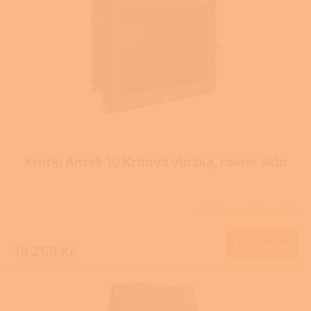
p
r
o
d
u
k
t
ů
Kratki Antek 10 Krbová vložka, rovné sklo
Skladem u dodavatele
Průměrné
hodnocení
produktu
Do košíku
14 260 Kč
je
3,0
z
5
hvězdiček.