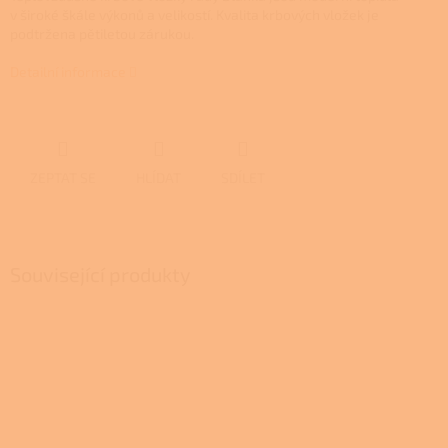
v široké škále výkonů a velikostí. Kvalita krbových vložek je
podtržena pětiletou zárukou.
Detailní informace
ZEPTAT SE
HLÍDAT
SDÍLET
Související produkty