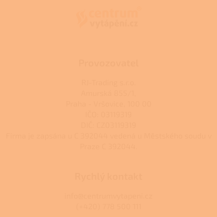
a
t
í
Provozovatel
RJ-Trading s.r.o.
Amurská 855/1,
Praha - Vršovice, 100 00
IČO: 03119319
DIČ: CZ03119319
Firma je zapsána u C 392044 vedená u Městského soudu v
Praze C 392044.
Rychlý kontakt
info@centrumvytapeni.cz
(+420) 778 500 111