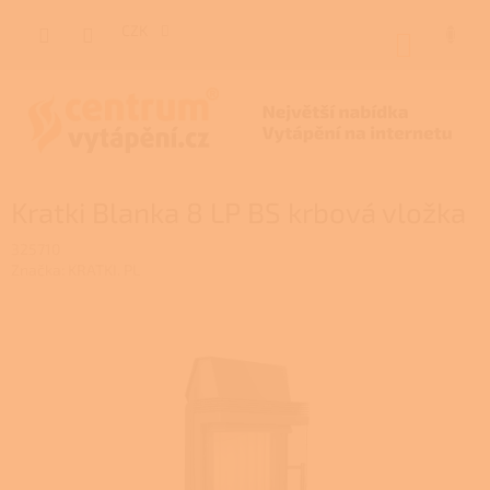
Přejít
na
CZK
NÁKUP
obsah
KOŠÍK
Kratki Blanka 8 LP BS krbová vložka
325710
Značka:
KRATKI. PL