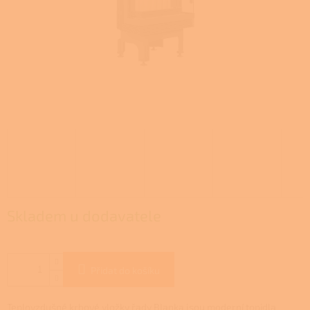
Skladem u dodavatele
Přidat do košíku
T
eplovzdušné krbové vložky řady Blanka jsou moderní topidla