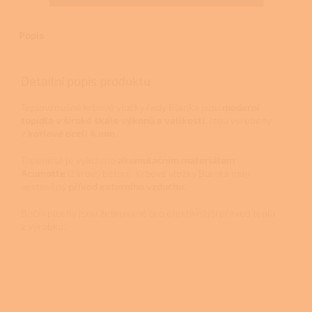
Popis
Detailní popis produktu
Teplovzdušné krbové vložky řady Blanka jsou
moderní
topidla v široké škále výkonů a velikostí
. Jsou vyrobeny
z
kotlové oceli 4 mm
.
Topeniště je vyloženo
akumulačním materiálem
Acumotte
(žárový beton). Krbové vložky Blanka mají
vestavěný
přívod externího vzduchu.
Boční plochy jsou žebrované pro efektivnější převod tepla
z výrobku.
Z
á
p