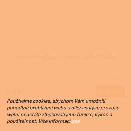
Faren Fireglass - Chemický čistič skla
Skladem
Průměrné
hodnocení
produktu
250 Kč
Do košíku
je
Používáme cookies, abychom Vám umožnili
3,7
z
pohodlné prohlížení webu a díky analýze provozu
5
webu neustále zlepšovali jeho funkce, výkon a
hvězdiček.
použitelnost. Více informací
zde