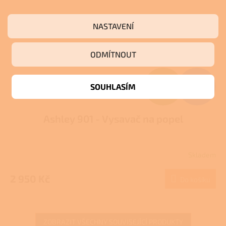
NASTAVENÍ
ODMÍTNOUT
Z
3 289 Kč
SOUHLASÍM
–10 %
ZDARMA
D
Ashley 901 - Vysavač na popel
A
R
Skladem
M
2 950 Kč
Do košíku
A
ZOBRAZIT VŠECHNY SOUVISEJÍCÍ PRODUKTY