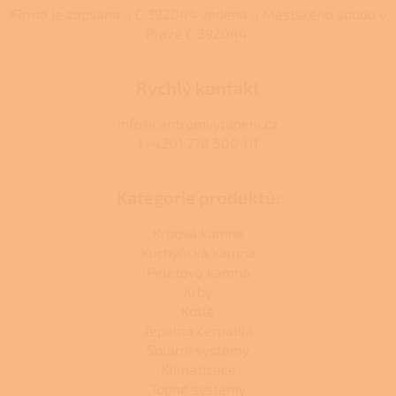
Firma je zapsána u C 392044 vedená u Městského soudu v
Praze C 392044.
Rychlý kontakt
info@centrumvytapeni.cz
(+420) 778 500 111
Kategorie produktů:
Krbová kamna
Kuchyňská kamna
Peletová kamna
Krby
Kotle
Tepelná čerpadla
Solární systémy
Klimatizace
Topné systémy