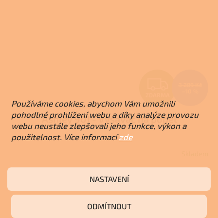
Z
3 289 Kč
–10 %
ZDARMA
D
Používáme cookies, abychom Vám umožnili
pohodlné prohlížení webu a díky analýze provozu
Ashley 901 - Vysavač na popel
A
webu neustále zlepšovali jeho funkce, výkon a
použitelnost. Více informací
zde
R
Skladem
M
2 950 Kč
Do košíku
NASTAVENÍ
A
ODMÍTNOUT