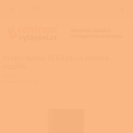
Přejít
na
CZK
NÁKUP
obsah
KOŠÍK
Kratki Nadia 10 Gilotina krbová
vložka
390988
Značka:
KRATKI. PL