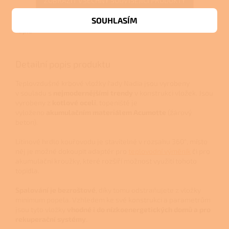
ZOBRAZIT VŠECHNY SOUVISEJÍCÍ PRODUKTY
SOUHLASÍM
Popis
Detailní popis produktu
Teplovzdušné krbové vložky řady Nadia jsou vyrobeny
v souladu s
nejmodernějšími trendy
v konstrukci vložek. Jsou
vyrobeny z
kotlové oceli
, topeniště je
vyloženo
akumulačním materiálem Acumotte
(žárový
beton).
Litinové hrdlo kouřovodu je stavitelné v rozsahu 360°, místo
něj je možné dokoupit adaptér pro
teplovodní výměník
či pro
akumulační kroužky, které rozšíří možnost využití tohoto
topidla.
Spalování je bezroštové
, díky tomu odstraňujete z vložky
minimum popela. Vzhledem ke své konstrukci a parametrům
jsou tyto vložky
vhodné i do nízkoenergetických domů a pro
rekuperační systémy
.