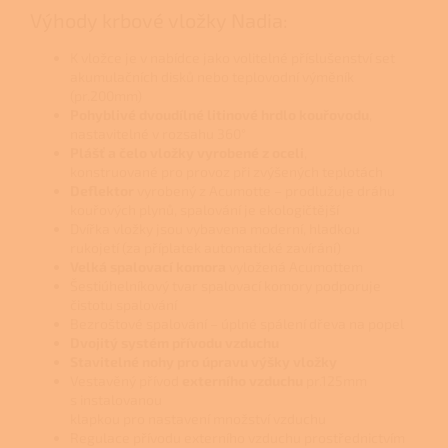
Výhody krbové vložky Nadia:
K vložce je v nabídce jako volitelné příslušenství set
akumulačních disků nebo teplovodní výměník
(pr.200mm)
Pohyblivé dvoudílné litinové hrdlo kouřovodu
,
nastavitelné v rozsahu 360°
Plášť a čelo vložky vyrobené z oceli
,
konstruované pro provoz při zvýšených teplotách
Deflektor
vyrobený z Acumotte – prodlužuje dráhu
kouřových plynů, spalování je ekologičtější
Dvířka vložky jsou vybavena moderní, hladkou
rukojetí (za příplatek automatické zavírání)
Velká spalovací komora
vyložená Acumottem
Šestiúhelníkový tvar spalovací komory podporuje
čistotu spalování
Bezroštové spalování – úplné spálení dřeva na popel
Dvojitý systém přívodu vzduchu
Stavitelné nohy pro úpravu výšky vložky
Vestavěný přívod
externího vzduchu
pr.125mm
s instalovanou
klapkou pro nastavení množství vzduchu
Regulace přívodu externího vzduchu prostřednictvím