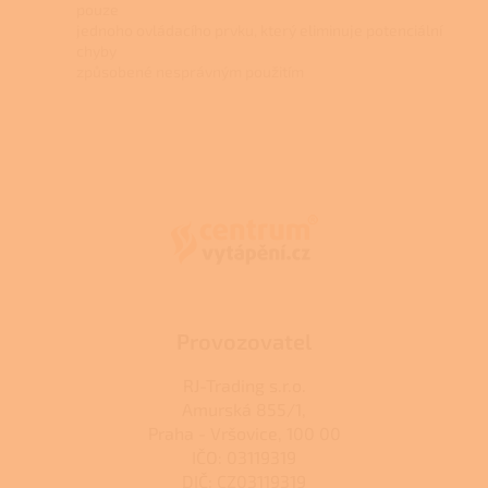
pouze
jednoho ovládacího prvku, který eliminuje potenciální
chyby
způsobené nesprávným použitím
Z
á
p
a
t
í
Provozovatel
RJ-Trading s.r.o.
Amurská 855/1,
Praha - Vršovice, 100 00
IČO: 03119319
DIČ: CZ03119319