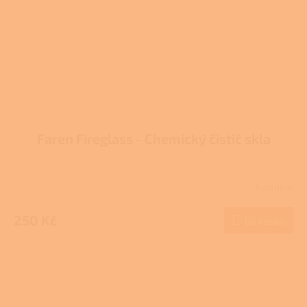
Faren Fireglass - Chemický čistič skla
Skladem
Průměrné
hodnocení
produktu
250 Kč
Do košíku
je
3,7
z
5
hvězdiček.