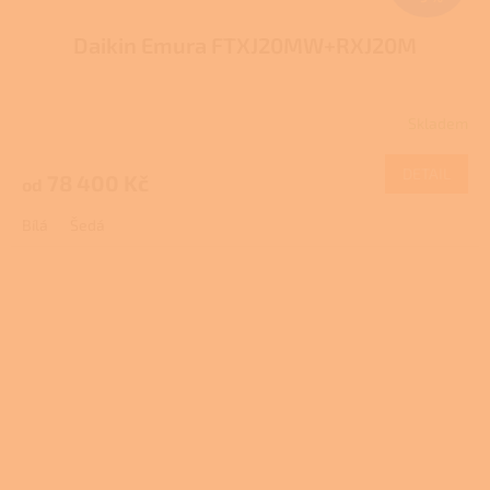
Daikin Emura FTXJ20MW+RXJ20M
Skladem
DETAIL
78 400 Kč
od
Bílá
Šedá