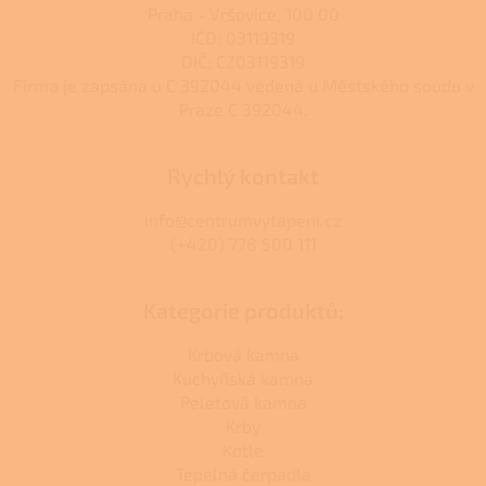
Praha - Vršovice, 100 00
IČO: 03119319
DIČ: CZ03119319
Firma je zapsána u C 392044 vedená u Městského soudu v
Praze C 392044.
Rychlý kontakt
info@centrumvytapeni.cz
(+420) 778 500 111
Kategorie produktů:
Krbová kamna
Kuchyňská kamna
Peletová kamna
Krby
Kotle
Tepelná čerpadla