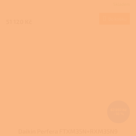
Skladem
Do košíku
51 120 Kč
67 597 Kč
–10 %
Daikin Perfera FTXM35N+RXM35N9