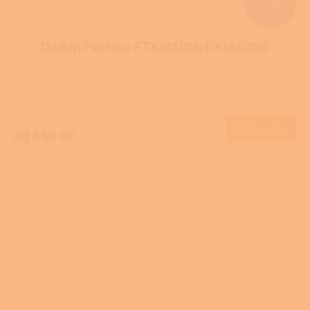
–7 %
Daikin Perfera FTXM50N+RXM50N9
Skladem
Do košíku
83 650 Kč