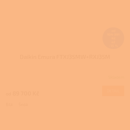
od
104 391
Kč
až
–15 %
Daikin Emura FTXJ35MW+RXJ35M
Skladem
DETAIL
89 700 Kč
od
Bílá
Šedá