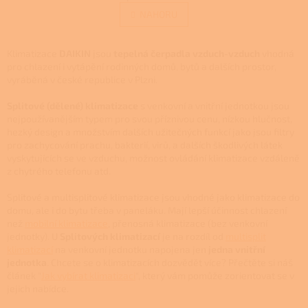
v
á
l
NAHORU
n
á
k
d
o
v
a
Klimatizace
DAIKIN
jsou
tepelná čerpadla vzduch-vzduch
vhodná
á
c
pro chlazení i vytápění rodinných domů, bytů a dalších prostor,
n
í
vyráběná v české republice v Plzni.
í
p
r
Splitové (dělené) klimatizace
s venkovní a vnitřní jednotkou jsou
v
nejpoužívanějším typem pro svou příznivou cenu, nízkou hlučnost,
k
hezký design a množstvím dalších užitečných funkcí jako jsou filtry
y
pro zachycování prachu, bakterií, virů, a dalších škodlivých látek
v
vyskytujících se ve vzduchu, možnost ovládání klimatizace vzdáleně
ý
z chytrého telefonu atd.
p
i
Splitové a multisplitové klimatizace jsou vhodné jako klimatizace do
s
domu, ale i do bytu třeba v paneláku. Mají lepší účinnost chlazení
u
než
mobilní klimatizace
, přenosná klimatizace (bez venkovní
jednotky). U
Splitových klimatizací
je na rozdíl od
multisplit
klimatizací
na venkovní jednotku napojena jen
jedna vnitřní
jednotka
. Chcete se o klimatizacích dozvědět více? Přečtěte si náš
článek "
Jak vybírat klimatizaci
", který vám pomůže zorientovat se v
jejich nabídce.