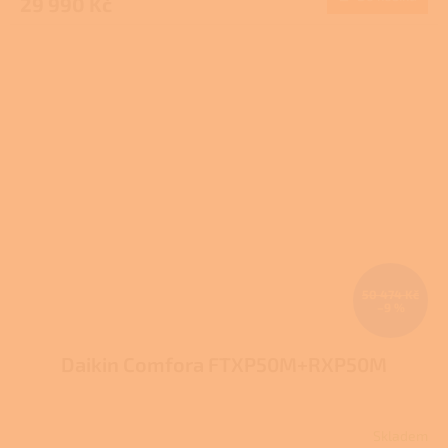
29 990 Kč
50 474 Kč
–9 %
Daikin Comfora FTXP50M+RXP50M
Skladem