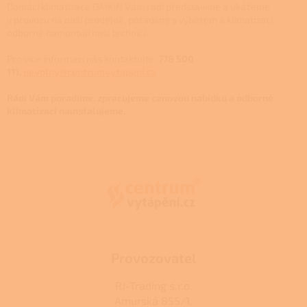
Domácí klimatizace DAIKIN Vám rádi představíme a ukážeme
v provozu na naší prodejně, poradíme s výběrem a klimatizaci
odborně namontují naši technici.
Pro více informací nás kontaktujte:
778 500
111,
nevolny@centrumvytapeni.cz
Rádi Vám poradíme, zpracujeme cenovou nabídku a odborně
klimatizaci nainstalujeme.
Z
á
p
a
t
í
Provozovatel
RJ-Trading s.r.o.
Amurská 855/1,