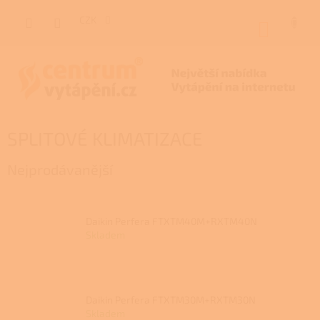
Přejít
na
CZK
NÁKUP
obsah
KOŠÍK
SPLITOVÉ KLIMATIZACE
Nejprodávanější
Daikin Perfera FTXTM40M+RXTM40N
Skladem
Daikin Perfera FTXTM30M+RXTM30N
Skladem