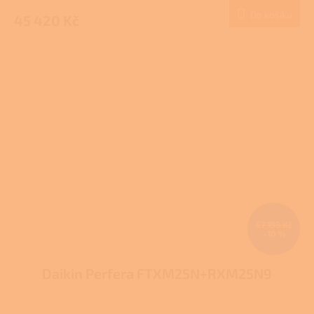
Do košíku
45 420 Kč
57 193 Kč
–10 %
Daikin Perfera FTXM25N+RXM25N9