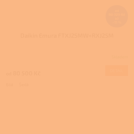
od
90 729 Kč
až
–11 %
Daikin Emura FTXJ25MW+RXJ25M
Skladem
DETAIL
80 500 Kč
od
Bílá
Šedá