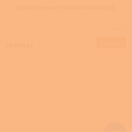
Daikin Perfera FTXM42N+RXM42N9
Skladem
Do košíku
70 900 Kč
90 739 Kč