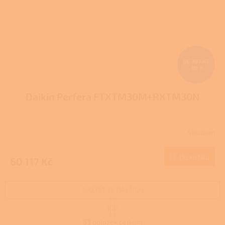
66 797 Kč
–10 %
Daikin Perfera FTXTM30M+RXTM30N
Skladem
Do košíku
60 117 Kč
NAČÍST 15 DALŠÍCH
S
1
2
t
O
r
33
položek celkem