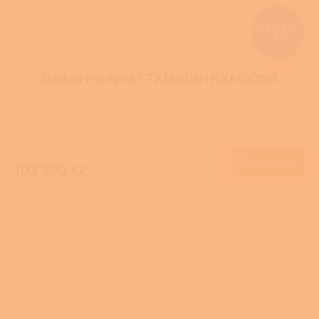
113 108 Kč
–9 %
Daikin Perfera FTXM60N+RXM60N9
Skladem
Do košíku
102 300 Kč