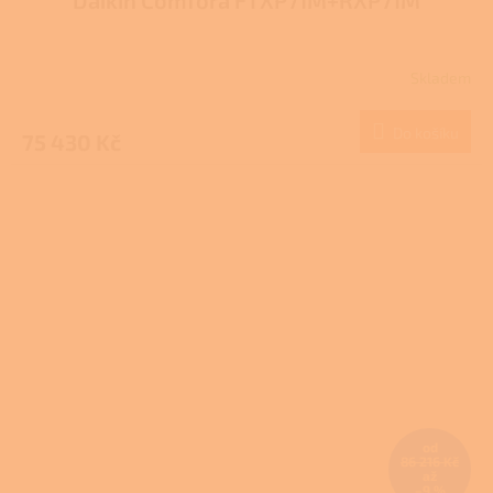
Skladem
Do košíku
75 430 Kč
od
86 216 Kč
až
–9 %