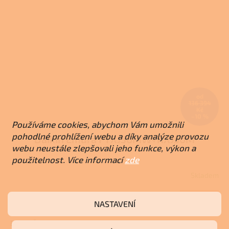
od
136 394
Kč
–10 %
Používáme cookies, abychom Vám umožnili
pohodlné prohlížení webu a díky analýze provozu
Daikin Emura FTXJ50MW+RXJ50M
webu neustále zlepšovali jeho funkce, výkon a
použitelnost. Více informací
zde
Skladem
DETAIL
122 600 Kč
NASTAVENÍ
od
Bílá
Šedá