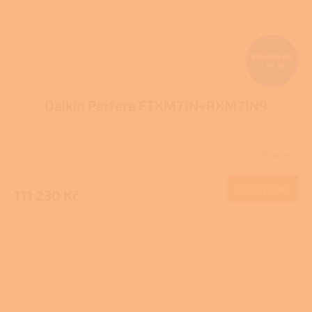
130 135 Kč
–14 %
Daikin Perfera FTXM71N+RXM71N9
Skladem
Do košíku
111 230 Kč