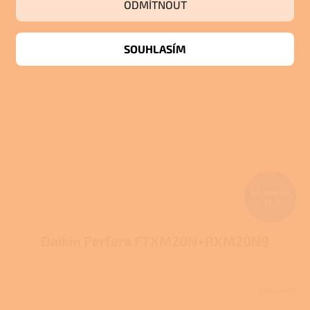
ODMÍTNOUT
SOUHLASÍM
52 466 Kč
–13 %
Daikin Perfera FTXM20N+RXM20N9
Skladem