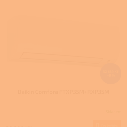
32 639 Kč
–8 %
Daikin Comfora FTXP35M+RXP35M
Skladem
Do košíku