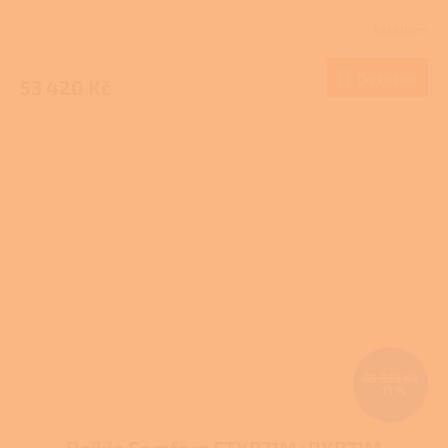
Skladem
Do košíku
53 420 Kč
85 333 Kč
–11 %
Daikin Comfora FTXP71M+RXP71M