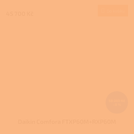
Do košíku
45 700 Kč
58 283 Kč
–8 %
Daikin Comfora FTXP60M+RXP60M