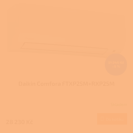
31 245 Kč
–9 %
Daikin Comfora FTXP25M+RXP25M
Skladem
Do košíku
28 230 Kč