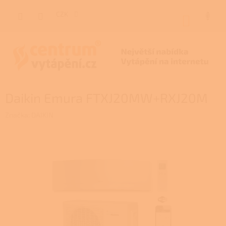
Přejít
na
CZK
NÁKUP
obsah
KOŠÍK
Daikin Emura FTXJ20MW+RXJ20M
Značka:
DAIKIN