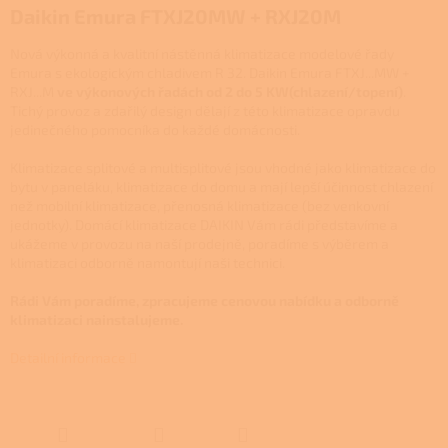
Daikin Emura FTXJ20MW + RXJ20M
Nová výkonná a kvalitní nástěnná klimatizace modelové řady
Emura s ekologickým chladivem R 32. Daikin Emura FTXJ...MW +
RXJ...M
ve výkonových řadách od 2 do 5 KW
(chlazení/topení)
.
Tichý provoz a zdařilý design dělají z této klimatizace opravdu
jedinečného pomocníka do každé domácnosti.
Klimatizace splitové a multisplitové jsou vhodné jako klimatizace do
bytu v paneláku, klimatizace do domu a mají lepší účinnost chlazení
než mobilní klimatizace, přenosná klimatizace (bez venkovní
jednotky). Domácí klimatizace DAIKIN Vám rádi představíme a
ukážeme v provozu na naší prodejně, poradíme s výběrem a
klimatizaci odborně namontují naši technici.
Rádi Vám poradíme, zpracujeme cenovou nabídku a odborně
klimatizaci nainstalujeme.
Detailní informace