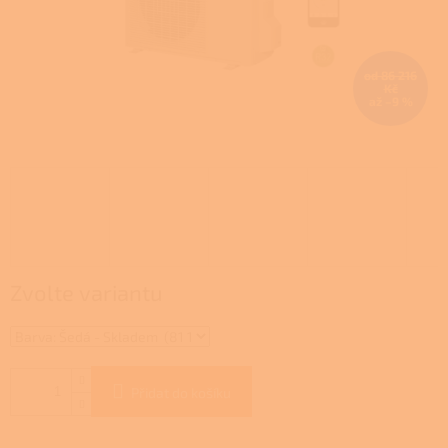
od 86 216
Kč
až –9 %
Zvolte variantu
Přidat do košíku