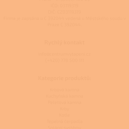
IČO: 03119319
DIČ: CZ03119319
Firma je zapsána u C 392044 vedená u Městského soudu v
Praze C 392044.
Rychlý kontakt
info@centrumvytapeni.cz
(+420) 778 500 111
Kategorie produktů:
Krbová kamna
Kuchyňská kamna
Peletová kamna
Krby
Kotle
Tepelná čerpadla
Solární systémy