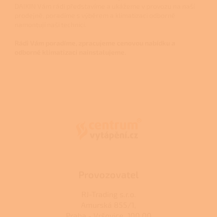
DAIKIN Vám rádi představíme a ukážeme v provozu na naší
prodejně, poradíme s výběrem a klimatizaci odborně
namontují naši technici.
Rádi Vám poradíme, zpracujeme cenovou nabídku a
odborně klimatizaci nainstalujeme.
Z
á
p
a
t
í
Provozovatel
RJ-Trading s.r.o.
Amurská 855/1,
Praha - Vršovice, 100 00