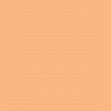
pomocí aplikace, prostřednictvím místní sítě nebo
internetu
Tichý provoz při provozu, jednotka je téměř
neslyšitelná.
Hladina akustického tlaku při nejnižších
otáčkách ventilátoru na úrovni 19 dBA!
2 oblastní snímač detekce pohybu: proud vzduchu je
odesílán do jiné zóny, než kde je osoba v daném
okamžiku umístěna;
Pokud nejsou detekováni žádní
lidé, jednotka se automaticky přepne do energeticky
úsporného nastavení.
Výběr produktu R-32 snižuje dopad na životní
prostředí o 68% ve srovnání s R-410A a díky vysoké
energetické účinnosti vede přímo k nižší spotřebě
energie.
Hodnoty sezónní účinnosti až A +++ v chlazení i topení
3-D proudění vzduchu zaručuje, že se vzduch dostane i
do nejvzdálenějších rohů vašeho pokoje
Klimatizace jsou vyráběny v České republice v Plzni.
Záruka 3 roky.
Klimatizace splitové a multisplitové jsou vhodné jako
klimatizace do bytu v paneláku, klimatizace do domu a mají
lepší účinnost chlazení než mobilní klimatizace, přenosná
klimatizace (bez venkovní jednotky). Domácí klimatizace